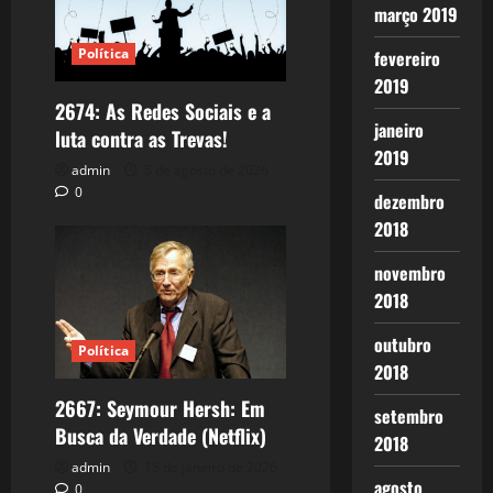
março 2019
Política
fevereiro
2019
2674: As Redes Sociais e a
janeiro
luta contra as Trevas!
2019
admin
5 de agosto de 2026
0
dezembro
2018
novembro
2018
outubro
Política
2018
2667: Seymour Hersh: Em
setembro
Busca da Verdade (Netflix)
2018
admin
15 de janeiro de 2026
agosto
0