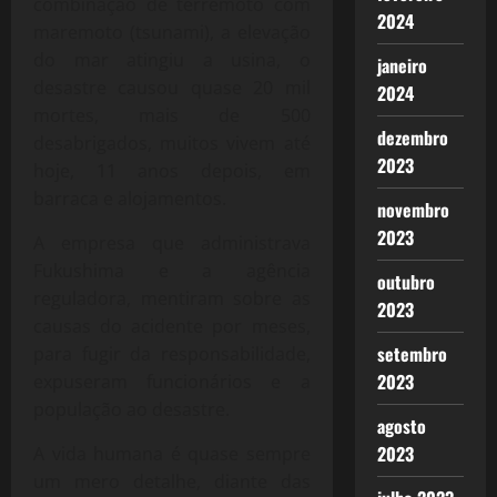
combinação de terremoto com
2024
maremoto (tsunami), a elevação
do mar atingiu a usina, o
janeiro
desastre causou quase 20 mil
2024
mortes, mais de 500
dezembro
desabrigados, muitos vivem até
2023
hoje, 11 anos depois, em
barraca e alojamentos.
novembro
2023
A empresa que administrava
Fukushima e a agência
outubro
reguladora, mentiram sobre as
2023
causas do acidente por meses,
setembro
para fugir da responsabilidade,
2023
expuseram funcionários e a
população ao desastre.
agosto
2023
A vida humana é quase sempre
um mero detalhe, diante das