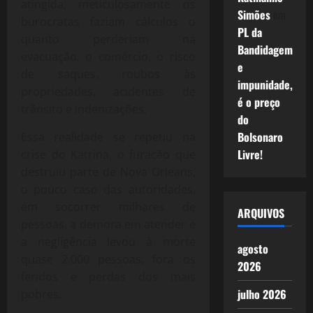
atingida, meticulosamente os
Simões
em
burocratas faziam cálculos o
PL da
quanto perderiam na
Bandidagem
evacuação, o comércio, o risco
e
de saques, roubos às
impunidade,
propriedades, acidentes de
é o preço
trânsito e indenizações.
do
Bolsonaro
Essa realidade se repetiu na
Livre!
crise do Katrina, o furacão que
destruiu parte de Nova Orleans,
o pouco caso das autoridades,
em socorrer milhares de
ARQUIVOS
pessoas, a demora em atender e
a negligência levou à morte
agosto
quase 2.000 pessoas, fora os
2026
feridos e perdas dos mais
julho 2026
pobres.