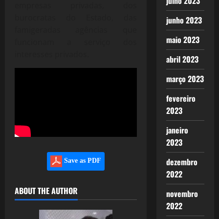
julho 2023
empresas privadas, dos
burocratas do Estado, das
junho 2023
famigeradas agências que
maio 2023
funcionam a serviço dos
interesses privados.
abril 2023
março 2023
fevereiro
2023
janeiro
2023
dezembro
Save as PDF
2022
ABOUT THE AUTHOR
novembro
2022