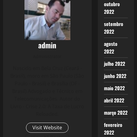
outubro
2022
setembro
2022
admin
agosto
2022
Administrator
julho 2022
Nascido em Bela Cruz (Ceará -
junho 2022
Brasil), moro em São Paulo (São
Paulo - Brasil) e Brasília (DF -
maio 2022
Brasil) Advogado e Técnico em
Telecomunicações. Autor do
abril 2022
Livro - Crise 2.0: A Taxa de Lucro
março 2022
Reloaded.
fevereiro
Visit Website
2022