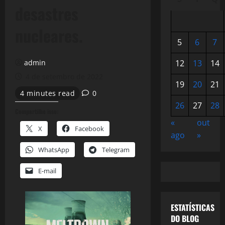
desastres
nucleares.
5
6
7
admin
12
13
14
4 de setembro de 2022
19
20
21
4 minutes read
0
26
27
28
Compartilhe isso:
«
out
X
Facebook
ago
»
WhatsApp
Telegram
E-mail
ESTATÍSTICAS
DO BLOG