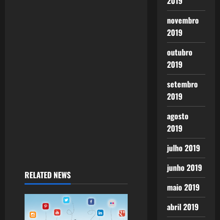
a
2019
t
novembro
2019
i
outubro
o
2019
n
setembro
2019
agosto
2019
julho 2019
junho 2019
RELATED NEWS
maio 2019
abril 2019