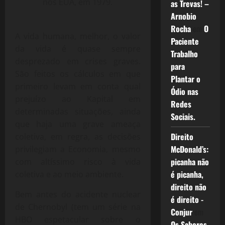
nos EUA, em 1979.
as Trevas! –
Arnobio
Rocha
em
O
A vida humana, melhor, o valor
Paciente
da vida é quase sempre
Trabalho
desprezado em crises graves.
para
São feitos os cálculos em que
Plantar o
primeiro levam em conta qual
Ódio nas
prejuízo ao Kapital em
Redes
determinadas situações, ainda
Sociais.
que haja uma grave ameaça
Direito
coletiva, em regra, as decisões
McDonald’s:
privilegiam a Economia, mesmo
picanha não
com altíssimo risco à vida
é picanha,
coletiva e ao meio ambiente.
direito não
Bem antes do acidente nuclear
é direito -
de Chernobyl (tem um série na
Conjur
em
HBO espetacular sobre o
Os Sabores