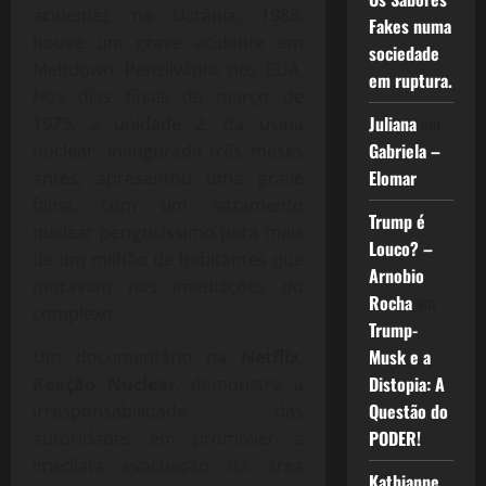
acidente), na Ucrânia, 1985,
Fakes numa
houve um grave acidente em
sociedade
Meltdown, Pensilvânia, nos EUA.
em ruptura.
Nos dias finais de março de
Juliana
em
1979, a unidade 2, da usina
Gabriela –
nuclear, inaugurada três meses
Elomar
antes, apresentou uma grave
falha, com um vazamento
Trump é
nuclear perigosíssimo para mais
Louco? –
de um milhão de habitantes que
Arnobio
moravam nas imediações do
Rocha
em
complexo.
Trump-
Musk e a
Um documentário na
Netflix
,
Distopia: A
Reação Nuclear
, demonstra a
Questão do
irresponsabilidade das
PODER!
autoridades em promover a
imediata evacuação da área
Kathianne