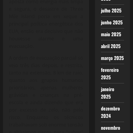
aposta como energia mais limpa
e segura, o desastre de Three
julho 2025
Mile Island poria em xeque a
junho 2025
principal política energética dos
EUA, então era decisivo que não
maio 2025
houvesse alarme e uma
abril 2025
evacuação.
março 2025
A ordem de evacuação parcial só
veio três dias depois, e restrita,
fevereiro
tanto na extensão, 8 km de raio,
2025
quanto aos grupos humanos
prioritários, apenas mulheres
janeiro
grávidas e crianças na pré-
2025
escola e ainda dizendo que era
dezembro
por excesso de zelo, não pelo
2024
risco. Enquanto os técnicos
trabalhavam sob enorme tensão
novembro
e altíssimos riscos para “salvar”