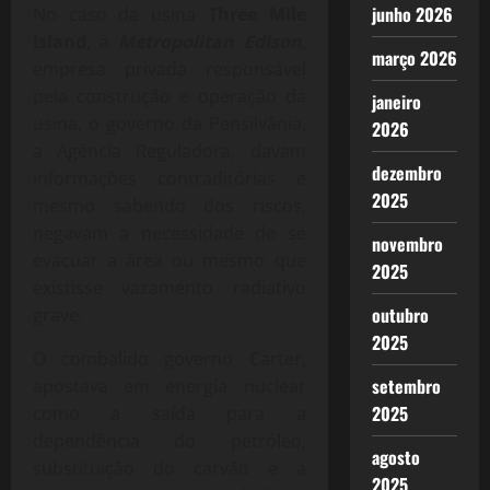
junho 2026
No caso da usina
Three Mile
Island
, a
Metropolitan Edison
,
março 2026
empresa privada responsável
pela construção e operação da
janeiro
usina, o governo da Pensilvânia,
2026
a Agência Reguladora, davam
dezembro
informações contraditórias e
2025
mesmo sabendo dos riscos,
negavam a necessidade de se
novembro
evacuar a área ou mesmo que
2025
existisse vazamento radiativo
outubro
grave.
2025
O combalido governo Carter,
setembro
apostava em energia nuclear
2025
como a saída para a
dependência do petróleo,
agosto
substituição do carvão e a
2025