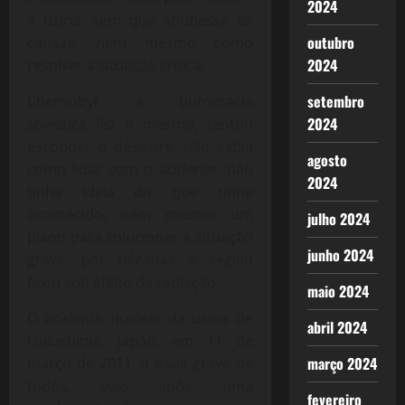
2024
a usina, sem que soubesse as
outubro
causas, nem mesmo como
2024
resolver a situação crítica.
setembro
Chernobyl, a burocracia
2024
soviética fez o mesmo, tentou
esconder o desastre, não sabia
agosto
como lidar com o acidente, não
2024
tinha ideia do que tinha
acontecido, nem mesmo um
julho 2024
plano para solucionar a situação
junho 2024
grave, por décadas a região
ficou sob efeito da radiação.
maio 2024
O acidente nuclear da usina de
abril 2024
Fukushima, Japão, em 11 de
março 2024
março de 2011, o mais grave de
todos, veio após uma
fevereiro