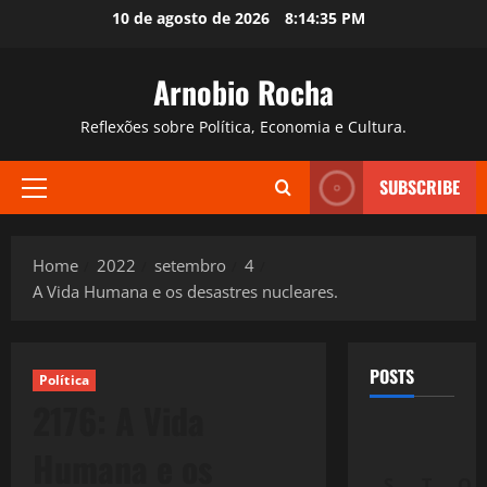
Skip
10 de agosto de 2026
8:14:36 PM
to
content
Arnobio Rocha
Reflexões sobre Política, Economia e Cultura.
SUBSCRIBE
Primary
Menu
Home
2022
setembro
4
A Vida Humana e os desastres nucleares.
POSTS
Política
2176: A Vida
Humana e os
S
T
Q