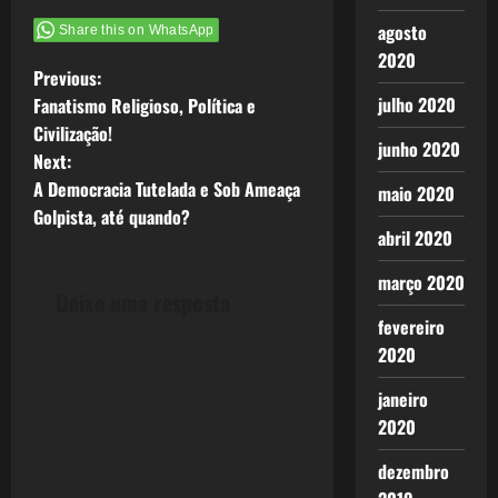
agosto
Share this on WhatsApp
2020
P
Previous:
julho 2020
Fanatismo Religioso, Política e
o
Civilização!
junho 2020
Next:
s
A Democracia Tutelada e Sob Ameaça
maio 2020
t
Golpista, até quando?
abril 2020
n
março 2020
Deixe uma resposta
a
fevereiro
2020
v
janeiro
i
2020
g
dezembro