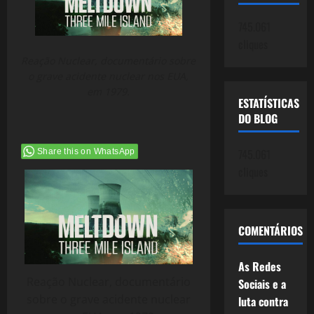
745.061
cliques
Reação Nuclear, documentário sobre
o grave acidente nuclear nos EUA,
em 1979.
ESTATÍSTICAS
DO BLOG
745.061
Share this on WhatsApp
cliques
COMENTÁRIOS
As Redes
Reação Nuclear, documentário
Sociais e a
sobre o grave acidente nuclear
luta contra