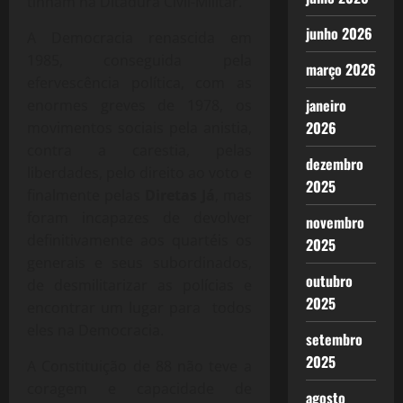
tinham na Ditadura Civil-Militar.
junho 2026
A Democracia renascida em
1985, conseguida pela
março 2026
efervescência política, com as
janeiro
enormes greves de 1978, os
2026
movimentos sociais pela anistia,
contra a carestia, pelas
dezembro
liberdades, pelo direito ao voto e
2025
finalmente pelas
Diretas Já
, mas
foram incapazes de devolver
novembro
definitivamente aos quartéis os
2025
generais e seus subordinados,
outubro
de desmilitarizar as polícias e
2025
encontrar um lugar para todos
eles na Democracia.
setembro
2025
A Constituição de 88 não teve a
coragem e capacidade de
agosto