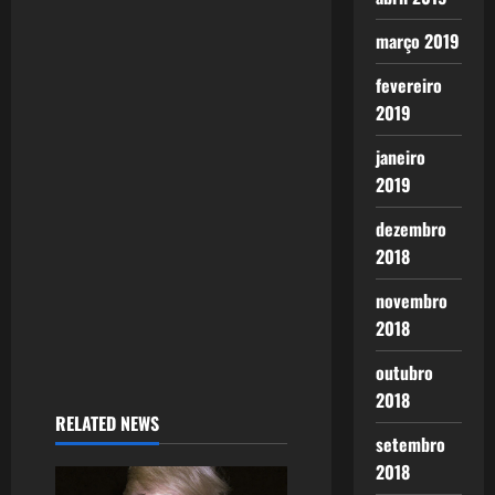
a
março 2019
t
fevereiro
2019
i
janeiro
o
2019
n
dezembro
2018
novembro
2018
outubro
2018
RELATED NEWS
setembro
2018