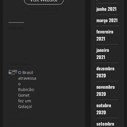
junho 2021
View All Posts
março 2021
Curtir isso:
fevereiro
2021
janeiro
2021
Relacionado
dezembro
O Brasil
2020
atravessa
o
novembro
Rubicão:
2020
Gonet
fez um
outubro
Golaço!
2020
18 de
fevereiro de
setembro
2025