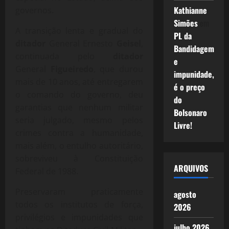
Kathianne
governos.
Simões
em
A transição lenta e gradual do
PL da
ditador
General Ernesto
Geisel
,
Bandidagem
continuada pelo
ditador
e
General
Figueiredo
, que durou
impunidade,
mais de 10 anos, até entregarem
é o preço
o comando do governo, deu
do
garantias que nenhum militar
Bolsonaro
seria julgado, mesmo pelos
Livre!
crimes contra a humanidade,
mais além, o entulho autoritário,
sobreviveu à Constituição
ARQUIVOS
Federal de 1988.
Preservaram praticamente
agosto
todos os institutos de força,
2026
privilégios e impunidades que
julho 2026