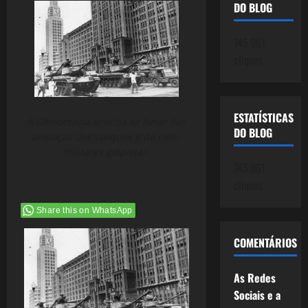
DO BLOG
745.061
cliques
ESTATÍSTICAS
A Democracia precisa se livrar das
DO BLOG
ameaças dos tanques e de civis-
militares golpistas.
745.061
cliques
Share this on WhatsApp
COMENTÁRIOS
As Redes
Sociais e a