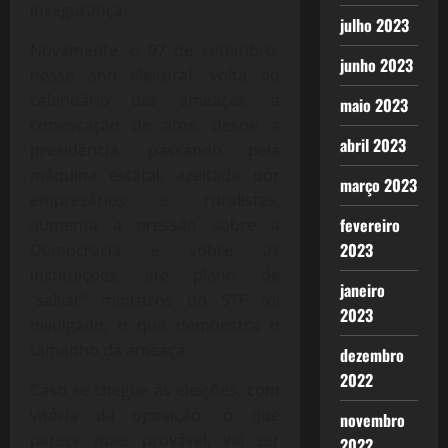
insegurança.
julho 2023
Novamente, o 07 de setembro,
junho 2023
nesse ano eleitoral, volta ao
calendário das ameaças, a
maio 2023
convocação de atos, desde a
abril 2023
presidência, passando pela
máquina estatal, azeitada por
março 2023
empresários e ruralistas,
fevereiro
aumenta a pressão sobre a
2023
Democracia e sobre as
instituições, até plano de
janeiro
“salvar” ministros do STF foi
2023
divulgado, o que demonstra o
tamanho da ameaça.
dezembro
2022
Caso se chegue as eleições, com
vitória da oposição, o que
novembro
parece mais provável, vai ser
2022