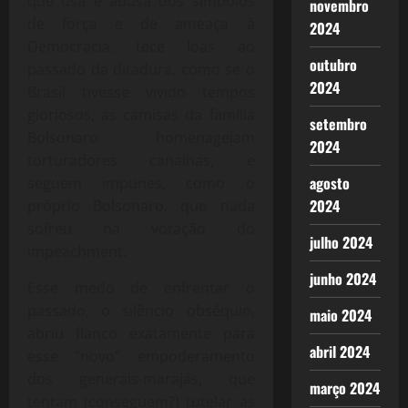
que usa e abusa dos símbolos
novembro
de força e de ameaça à
2024
Democracia, tece loas ao
outubro
passado da ditadura, como se o
2024
Brasil tivesse vivido tempos
gloriosos, as camisas da família
setembro
Bolsonaro homenageiam
2024
torturadores canalhas, e
agosto
seguem impunes, como o
2024
próprio Bolsonaro, que nada
sofreu na votação do
julho 2024
impeachment.
junho 2024
Esse medo de enfrentar o
passado, o silêncio obséquio,
maio 2024
abriu flanco exatamente para
abril 2024
esse “novo” empoderamento
dos generais-marajás, que
março 2024
tentam (conseguem?) tutelar as