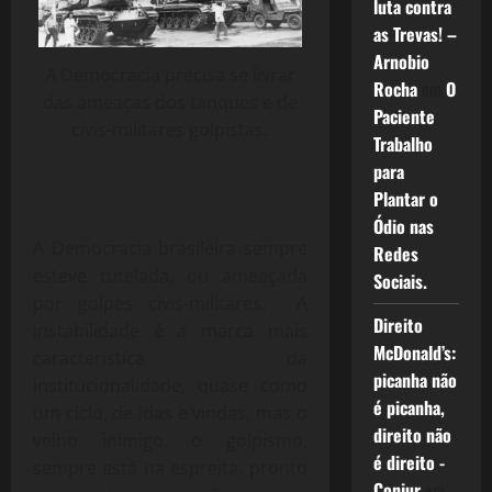
luta contra
as Trevas! –
Arnobio
A Democracia precisa se livrar
Rocha
em
O
das ameaças dos tanques e de
Paciente
civis-militares golpistas.
Trabalho
para
Plantar o
Ódio nas
A Democracia brasileira sempre
Redes
esteve tutelada, ou ameaçada
Sociais.
por golpes civis-militares. A
Direito
instabilidade é a marca mais
McDonald’s:
característica da
picanha não
institucionalidade, quase como
é picanha,
um ciclo, de idas e vindas, mas o
direito não
velho inimigo, o golpismo,
é direito -
sempre está na espreita, pronto
Conjur
em