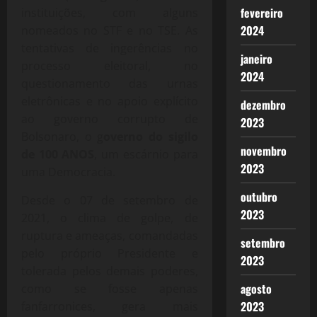
fevereiro
instituições, com alguns
2024
nomeados no STF e no TSE. As
tentativas de ingerências no
janeiro
processo eleitoral, no
2024
questionamento das urnas
eletrônicas e no apoio explícito
dezembro
ao governo corrupto de
2023
Bolsonaro, o g
overno do sigilo
novembro
de 100 ANOS
, um escárnio para
2023
uma Democracia.
outubro
Desde o 07 de setembro de
2023
2021, o clima de golpe, de
ruptura e ameaças, comandadas
setembro
pelo próprio Presidente e
2023
tolerada pelos demais poderes,
agosto
como se fosse apenas
2023
fanfarronices, gera mais