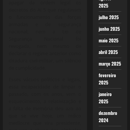
apagar da ordem legal os
2025
decretos do AI 5 que regulavam
julho 2025
o funcionamento das forças
armadas e de segurança
junho 2025
nacional, nem a Lei de
Segurança Nacional foi
maio 2025
revogada, nem mesmo de
abril 2025
declarar o regime anterior como
ditadura civil-militar, um silêncio
março 2025
de cumplicidade.
fevereiro
Esses vácuos políticos e legais,
2025
essa incapacidade de limpar o
janeiro
passado, com os anos, vem o
2025
esquecimento, a relativização e
a falta de memória deu azo ao
dezembro
que se vive hoje, um milico
2024
medíocre que vira presidente,