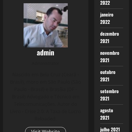
2022
janeiro
2022
dezembro
2021
admin
novembro
2021
Administrator
outubro
Nascido em Bela Cruz (Ceará -
2021
Brasil), moro em São Paulo (São
Paulo - Brasil) e Brasília (DF -
setembro
Brasil) Advogado e Técnico em
2021
Telecomunicações. Autor do
agosto
Livro - Crise 2.0: A Taxa de Lucro
2021
Reloaded.
julho 2021
Visit Website