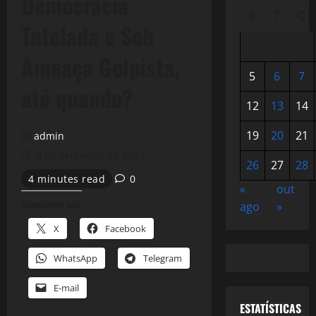
Democracia
S
T
Q
Tutelada e Sob
Ameaça Golpista,
5
6
7
até quando?
12
13
14
19
20
21
admin
6 de setembro de 2022
26
27
28
4 minutes read
0
«
out
Compartilhe isso:
ago
»
X
Facebook
WhatsApp
Telegram
E-mail
ESTATÍSTICAS