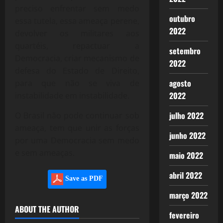
preciso enfrentar sem medo
outubro
essa tutela, essa ameaça perene,
2022
devolver os militares aos
quartéis, repactuar a
setembro
Democracia, criar mecanismo de
2022
defesa do Estado de Direito,
agosto
para que não se viva de
2022
instabilidade em instabilidade.
julho 2022
O Brasil não pode continuar sob
ameaça, tem que unir as forças
junho 2022
por uma Democracia sem medo
e sem ameaças.
maio 2022
abril 2022
Save as PDF
março 2022
ABOUT THE AUTHOR
fevereiro