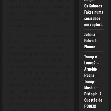
para entrar em ação com o
Os Sabores
surrado discurso de salvar a
Fakes numa
pátria, quase sempre do
sociedade
“comunismo” e as variações
em ruptura.
ridículas que apresentam.
Juliana
em
As marcas dessas ameaças
Gabriela –
veladas, reais ou imaginárias,
Elomar
têm muito a ver com a
incapacidade de se romper com
Trump é
o passado, de se construir
Louco? –
instituições fortes, perenes, que
Arnobio
não aceitem qualquer tipo de
Rocha
em
tutela, especialmente de
Trump-
militares, que nunca têm um
Musk e a
lugar definido na Democracia,
Distopia: A
com uma formação esdrúxula
Questão do
de que ocupam um lugar
PODER!
especial no Estado, acima dos