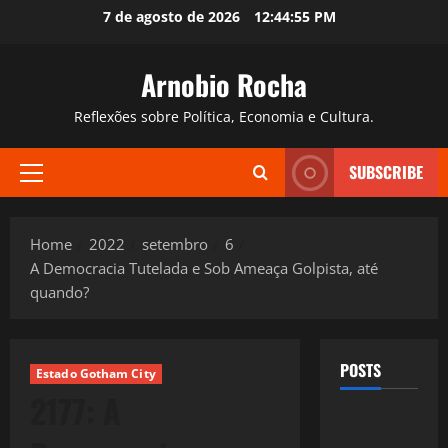
Skip
7 de agosto de 2026
12:44:56 PM
to
content
Arnobio Rocha
Reflexões sobre Política, Economia e Cultura.
SUBSCRIBE
Primary
Menu
Home
2022
setembro
6
A Democracia Tutelada e Sob Ameaça Golpista, até
quando?
POSTS
Estado Gotham City
2177: A