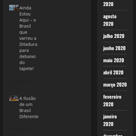
2020
Ainda
Estou
agosto
Aqui – o
2020
Brasil
que
julho 2020
varreu a
Ditadura
junho 2020
para
debaixo
maio 2020
do
tapete!
abril 2020
11 de
novembro de
março 2020
2024
fevereiro
A Ilusão
2020
de um
Brasil
janeiro
Diferente
2020
13 de
fevereiro de
2021