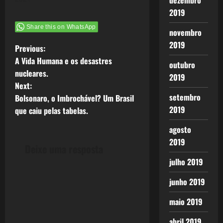
dezembro
2019
Share this on WhatsApp
novembro
2019
P
Previous:
A Vida Humana e os desastres
outubro
o
nucleares.
2019
Next:
s
setembro
Bolsonaro, o Imbrochável? Um Brasil
2019
t
que caiu pelas tabelas.
agosto
n
2019
Deixe uma resposta
a
julho 2019
v
junho 2019
i
maio 2019
g
abril 2019