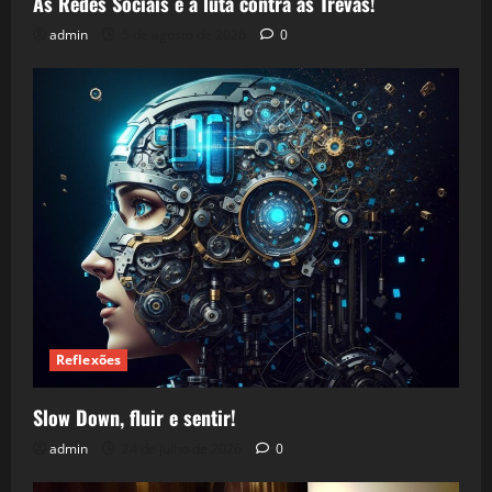
As Redes Sociais e a luta contra as Trevas!
admin
5 de agosto de 2026
0
Reflexões
Slow Down, fluir e sentir!
admin
24 de julho de 2026
0