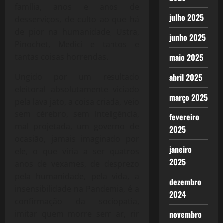
família, anos e anos de
julho 2025
desserviços, de culto ao que há
de pior na humanidade, Ustra,
junho 2025
Pinochet, Medici e tantos e
maio 2025
tantas coisas horrendas.
abril 2025
Ungido por um resultado
eleitoral absolutamente viciado
março 2025
pela lava jato, a coisa criada, veio
sem cérebro, sem inteligência,
fevereiro
mal projetada, um governo de
2025
ocasião, jamais imaginado por
janeiro
ele, o que viria a ser quatros
2025
anos de vexames, de desprezo
pela humanidade, pela vida, a
dezembro
insensibilidade na Pandemia, é a
2024
confirmação da sociopatia,
novembro
imitar quem morre sem ar, rir