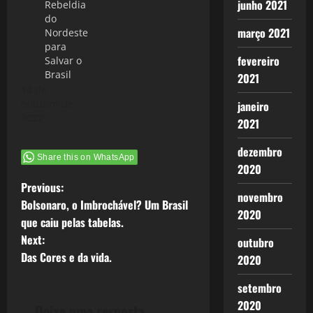
junho 2021
Rebeldia
do
março 2021
Nordeste
para
fevereiro
Salvar o
Brasil
2021
14 de
outubro de
janeiro
2022
2021
dezembro
Share this on WhatsApp
2020
P
Previous:
novembro
Bolsonaro, o Imbrochável? Um Brasil
2020
o
que caiu pelas tabelas.
Next:
outubro
s
Das Cores e da vida.
2020
t
setembro
n
2020
Deixe uma resposta