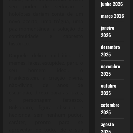
junho 2026
seu poder de sedução e
holofotes dariam conta de um
março 2026
novo acerto, uma trégua, uma
janeiro
paz momentânea, a solução de
2026
continuidade e cabresto
histórico.
dezembro
2025
Daquele delírio midiático, de
memes, fakes, estupidez, pariu o
novembro
seu homem ideal, o
2025
Frankenstein, a criação divina,
outubro
não-divina, de anos de
2025
escuridão, direto para as luzes,
o personagem farsesco,
setembro
Bolsonaro, figura obscura e
2025
hedionda, sem nenhum pudor,
caráter, pronto para se
agosto
aproveitar de tudo, ele e sua
2025