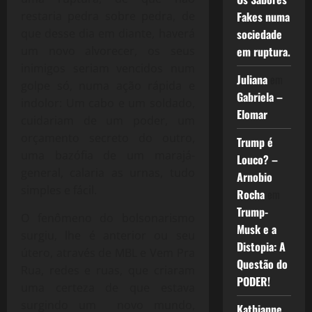
Fakes numa
restaria pedra sobre pedra, de
sociedade
que desse dia em diante, haverá
em ruptura.
um novo alvorecer, os seus
inimigos seriam vencidos num
Juliana
em
golpe só, numa ação rápida e
Gabriela –
indolor: Um cabo e um soldado,
Elomar
cuidariam de um poder, um
orçamento secreto do outro,
Trump é
uma bazófia de um marajá-
Louco? –
general, calaria as urnas, tudo
Arnobio
simples e fácil.
Rocha
em
Trump-
O fenômeno do bolsonarismo
Musk e a
surgiu, lhe é anterior ou seu
Distopia: A
útero, através de MBL e Vem Pra
Questão do
Rua, redes e ruas, que criaram
PODER!
uma certeza de que estava
surgindo um novo mundo,
Kathianne