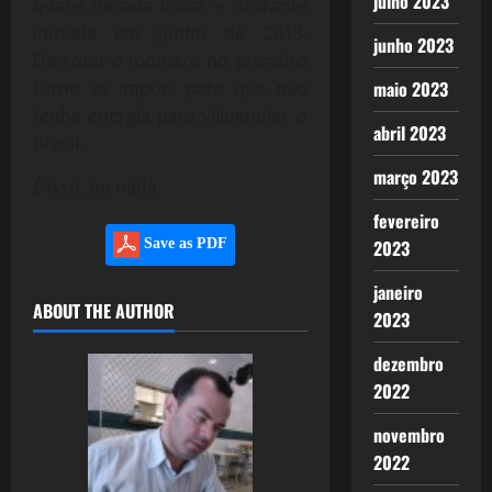
julho 2023
quase década louca e delirante
iniciada em junho de 2013.
junho 2023
Derrotar o monstro no primeiro
maio 2023
turno se impõe, para que não
tenha energia para vilipendiar o
abril 2023
Brasil.
março 2023
É isso, ou nada.
fevereiro
2023
Save as PDF
janeiro
ABOUT THE AUTHOR
2023
dezembro
2022
novembro
2022