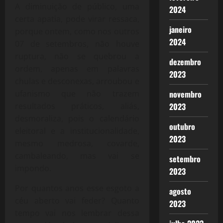
A diminuição de público, uma
2024
certa apatia, pode virar ressaca,
janeiro
porque ontem, como nos outros
2024
07 de setembros, não houve
ruptura, não se quebrou a
dezembro
ordem, apenas em palavras
2023
chulas e desconexas, arroubou e
novembro
ufanismo que não trazem
2023
resultados práticos, aliás,
desmoraliza, pois o calendário
outubro
eleitoral e a institucionalidade,
2023
mesmo medrosa, covarde,
cambaleando, mas vai se
setembro
impondo.
2023
Por quantos anos esse esgoto a
agosto
céu aberto vai feder? Quanto
2023
tempo vai nos lembrar dessa