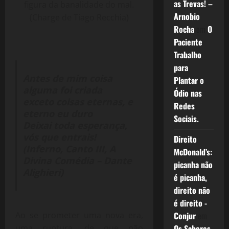
as Trevas! –
figura da banalidade do mal.
Arnobio
(Charge de Tiago Recchia)
Rocha
em
O
Paciente
Trabalho
para
Antes de mim coisa
Plantar o
alguma foi criada
Ódio nas
exceto coisas eternas, e
Redes
eterno eu duro
Sociais.
Deixai toda esperança,
vós que entrais!
Direito
(Inferno, Canto III, A
McDonald’s:
Divina Comédia – Dante
picanha não
Alighieri)
é picanha,
direito não
é direito -
Conjur
em
Ao se prometer uma nova era,
Os Sabores
uma ruptura, de que não