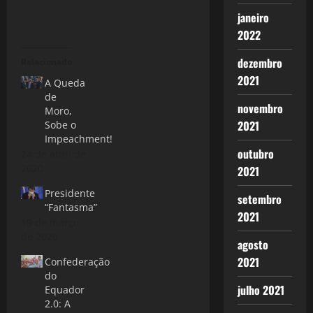
janeiro
2022
dezembro
Relacionado
2021
A Queda
de
novembro
Moro,
2021
Sobe o
Impeachment!
outubro
24 de abril de
2020
2021
Presidente
setembro
“Fantasma”
2021
19 de março
de 2020
agosto
2021
Confederação
do
julho 2021
Equador
2.0: A