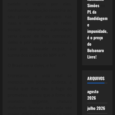
parido e ungido por eles,
Simões
em
nenhuma instituição resistiria ao
PL da
seu poder, que estavam nas
Bandidagem
ruas e nas ameaças de redes
e
sociais, nenhuma autoridade
impunidade,
seria capaz de lhes contestar,
é o preço
deles e por eles se alimentou a
do
Lava Jato, daquele ex-juiz, a
Bolsonaro
turma dos catões do MPF e PF.
Livre!
O Brasil seria deles, e foi!
Entretanto, a vida real se
ARQUIVOS
mostrou um pouco distinta, a
mídia que lhes deu o fogo de
agosto
prometeu, sentiu que a fome do
2026
monstro (gigante, criatura
julho 2026
disforme) fascista era cada vez
maior, difícil de controlar e nem