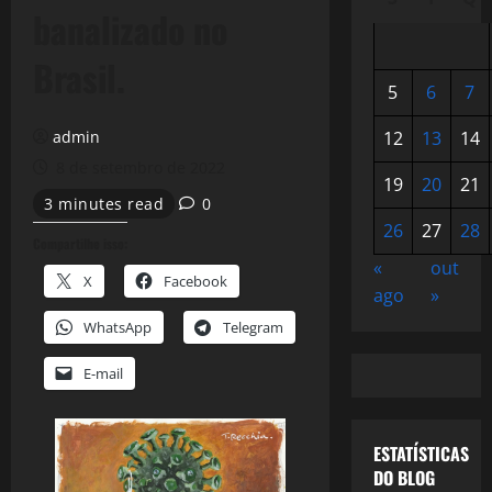
banalizado no
Brasil.
5
6
7
admin
12
13
14
8 de setembro de 2022
19
20
21
3 minutes read
0
26
27
28
Compartilhe isso:
«
out
X
Facebook
ago
»
WhatsApp
Telegram
E-mail
ESTATÍSTICAS
DO BLOG