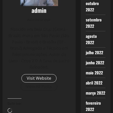
outubro
admin
2022
setembro
Administrator
2022
Nascido em Bela Cruz (Ceará -
Brasil), moro em São Paulo (São
agosto
Paulo - Brasil) e Brasília (DF -
2022
Brasil) Advogado e Técnico em
julho 2022
Telecomunicações. Autor do
Livro - Crise 2.0: A Taxa de Lucro
junho 2022
Reloaded.
maio 2022
Visit Website
abril 2022
View All Posts
março 2022
fevereiro
Curtir isso:
2022
Carregando...