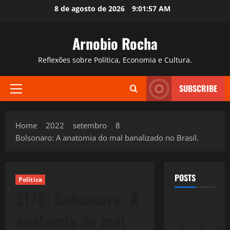
Skip
8 de agosto de 2026
9:01:58 AM
to
content
Arnobio Rocha
Reflexões sobre Política, Economia e Cultura.
SUBSCRIBE
Primary
Menu
Home
2022
setembro
8
Bolsonaro: A anatomia do mal banalizado no Brasil.
POSTS
Política
2179: Bolsonaro: A
anatomia do mal
S
T
Q