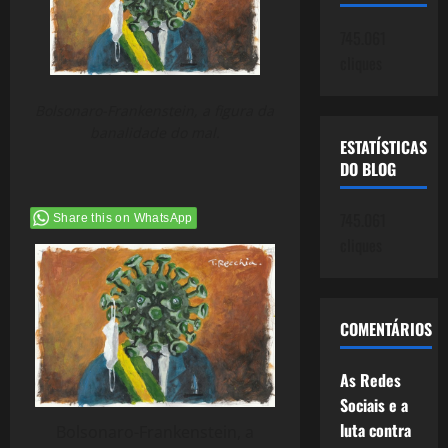
745.061
cliques
Bolsonaro-Frankenstein, a figura da
banalidade do mal.
ESTATÍSTICAS
DO BLOG
745.061
Share this on WhatsApp
cliques
COMENTÁRIOS
As Redes
Sociais e a
luta contra
Bolsonaro-Frankenstein, a