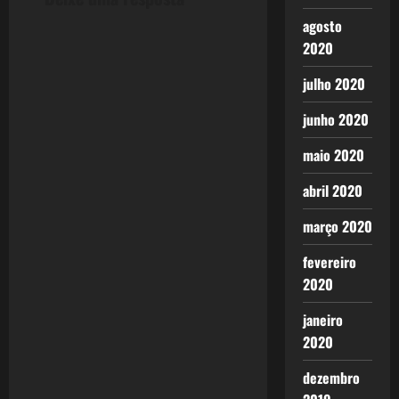
a
agosto
2020
v
julho 2020
i
junho 2020
g
maio 2020
a
abril 2020
t
março 2020
i
fevereiro
2020
o
janeiro
n
2020
dezembro