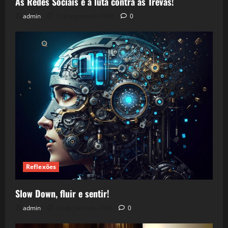
As Redes Sociais e a luta contra as Trevas!
admin
5 de agosto de 2026
0
Reflexões
Slow Down, fluir e sentir!
admin
24 de julho de 2026
0