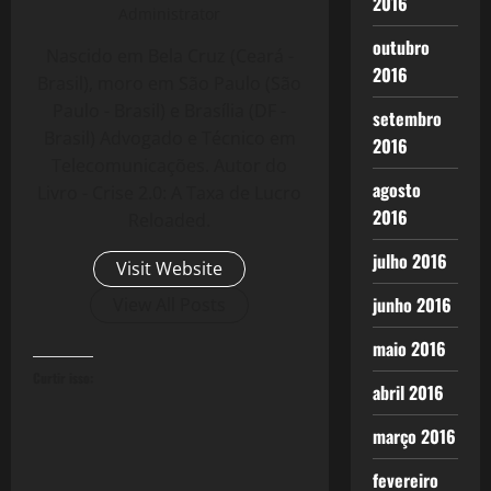
2016
Administrator
outubro
Nascido em Bela Cruz (Ceará -
2016
Brasil), moro em São Paulo (São
Paulo - Brasil) e Brasília (DF -
setembro
Brasil) Advogado e Técnico em
2016
Telecomunicações. Autor do
agosto
Livro - Crise 2.0: A Taxa de Lucro
2016
Reloaded.
julho 2016
Visit Website
junho 2016
View All Posts
maio 2016
Curtir isso:
abril 2016
março 2016
fevereiro