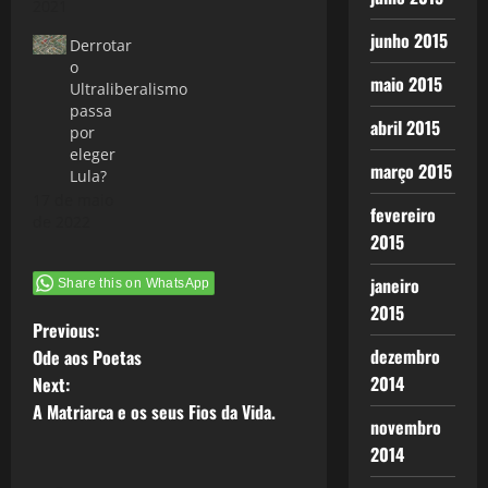
2021
junho 2015
Derrotar
o
maio 2015
Ultraliberalismo
passa
abril 2015
por
eleger
março 2015
Lula?
17 de maio
fevereiro
de 2022
2015
janeiro
Share this on WhatsApp
2015
P
Previous:
dezembro
Ode aos Poetas
o
2014
Next:
A Matriarca e os seus Fios da Vida.
s
novembro
2014
t