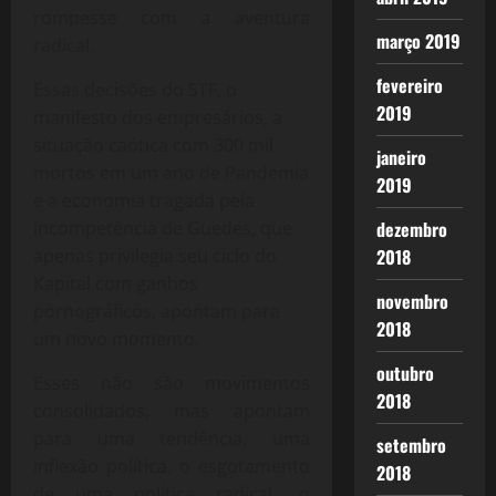
rompesse com a aventura
março 2019
radical.
fevereiro
Essas decisões do STF, o
2019
manifesto dos empresários, a
situação caótica com 300 mil
janeiro
mortos em um ano de Pandemia
2019
e a economia tragada pela
dezembro
incompetência de Guedes, que
2018
apenas privilegia seu ciclo do
Kapital com ganhos
novembro
pornográficos, apontam para
2018
um novo momento.
outubro
Esses não são movimentos
2018
consolidados, mas apontam
para uma tendência, uma
setembro
inflexão política, o esgotamento
2018
de uma política radical, o