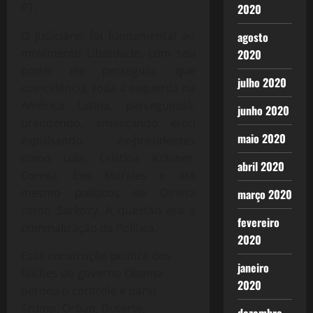
PT.
2020
O Judiciário foi fundamental ao
agosto
movimente Liberdade, com seu
2020
poder ele perseguiu, que
julho 2020
coincidência, toda a esquerda na
América Latina, perseguindo,
junho 2020
prendendo, ameaçando e/ou
maio 2020
expulsando ex-presidentes
como Lula, Cristina Kchiner,
abril 2020
Correa, Evo Morales e até
mesmo políticos de Direita
março 2020
como Sarkozy. A questão era a
fevereiro
criminalização da Política.
2020
Essa construção política dos
janeiro
falcões do governo Obama
2020
perdeu o controle e pariu
Trump, Orban, Duterte,