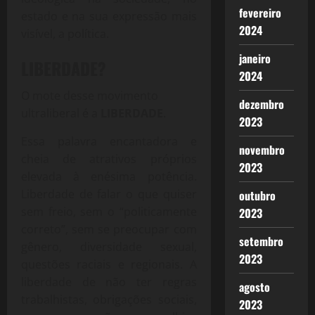
fevereiro
estado e na sua expressão mais
2024
visível, a política.
janeiro
LIBERDADE?
2024
O mote desse movimento
dezembro
ultraliberal é a
LIBERDADE
.
2023
Essa palavra encantadora e
novembro
cheia de atrativos próprios
2023
elevada à enésima potência.
Liberdade de falar o que quiser
outubro
sem freio, sem o “politicamente
2023
correto”, sem se preocupar com
setembro
gênero, diversidade sexual,
2023
questões raciais e regionais. A
liberdade de não ter regras
agosto
trabalhistas, obrigações sociais,
2023