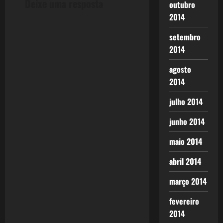
Deixe uma resposta
outubro
n
2014
a
setembro
2014
v
agosto
i
2014
g
julho 2014
a
junho 2014
t
maio 2014
i
abril 2014
o
março 2014
n
fevereiro
2014