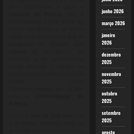
para Democracia e para o
junho 2026
Estatuto da Política
, não é
mera decisão, é uma vitória do
março 2026
Estado de Direito e se insere
janeiro
nessa nova perspectiva que se
2026
inaugurou no mundo, uma
espécie de Reabilitação da
dezembro
POLÍTICA e da DEMOCRACIA,
2025
tentar arrumar o rombo no
novembro
casco do Estado Democrático de
2025
Direito, passa
fundamentalmente por acabar
outubro
com a
criminalização da
2025
Política
.
setembro
Desde a crise de 2008 começou
2025
a se moldar um novo modo de
gerenciar o mundo econômico e
agosto