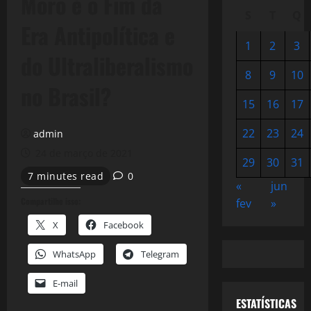
Moro é o Fim da
S
T
Q
Era Antipolítica e
1
2
3
do Ultraliberalismo
8
9
10
no Brasil?
15
16
17
22
23
24
admin
24 de março de 2021
29
30
31
7 minutes read
0
«
jun
Compartilhe isso:
fev
»
X
Facebook
WhatsApp
Telegram
E-mail
ESTATÍSTICAS