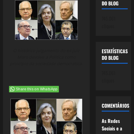
DO BLOG
745.061
cliques
O histórico julgamento do ex-juiz
ESTATÍSTICAS
Moro devolve a Política como
DO BLOG
princípio da sociedade democrática.
745.061
cliques
Share this on WhatsApp
COMENTÁRIOS
As Redes
Sociais e a