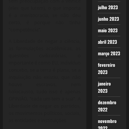
sem preocupação com a velhice
julho 2023
(eles que lutem), o que importa
é a meritocracia, se não deu
junho 2023
certo, é porque não tinha
“competência”.
maio 2023
A Liberdade de negar a ciência,
abril 2023
as formulações acadêmicas, as
março 2023
questões civilizatórias, o
importante é como EU, indivíduo
fevereiro
concebo, se a terra é plana, se a
2023
inquisição não existiu, que não
janeiro
houve escravos, nem
2023
holocausto, tudo isso é apenas
OPINIÃO, “cada um tem a sua”. A
dezembro
Liberdade de negar os partidos,
2022
os movimentos políticos, sociais,
as entidades e instituições.
novembro
2022