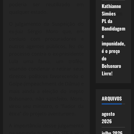
poderia ser reutilizado em
Kathianne
qualquer estado.
Simões
em
PL da
O julgamento da Suspeição do
Bandidagem
ex-juiz Sérgio Moro que, em
e
conluio com procuradores e
impunidade,
outros agentes públicos, fez do
é o preço
processo contra o ex-presidente
do
Lula uma farsa, um troféu,
Bolsonaro
visando condenar e retirar seus
Livre!
direitos políticos favorecendo o
Golpe (impeachment de Dilma) e
mais ainda a eleição do inepto
ARQUIVOS
Bolsonaro, não satisfeito, Moro,
virou seu ministro, o “fiador da
agosto
ética” do projeto aventureiro.
2026
A importância desse julgamento
julho 2026
na segunda turma do STF é vital