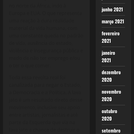
no norte da África, indo à
junho 2021
Europa e EUA. O que representa
uma reação à dura realidade
março 2021
material da vida humana, com
fevereiro
uma constante queda no padrão
2021
de vida, ausência do estado,
violência e insegurança pública e
janeiro
medo de não ter emprego e/ou
2021
o ter o que comer.
dezembro
Toda essa revolta real foi
2020
canalizada para negar o Estado,
novembro
a Democracia e a Política. A lava
2020
jato é um resultado direto desse
movimento, inclusive seu apoio
outubro
entre artistas, jornalistas e até
2020
parte da Esquerda que via na
lava jato a chance de destruir o
setembro