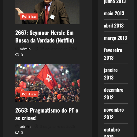
junho 2013
maio 2013
Política
abril 2013
2667: Seymour Hersh: Em
março 2013
Busca da Verdade (Netflix)
admin
15 de janeiro de 2026
fevereiro
0
2013
janeiro
2013
dezembro
Política
2012
novembro
2663: Pragmatismo do PT e
2012
as crises!
admin
3 de janeiro de 2026
outubro
0