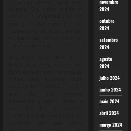
novembro
ações são para consignar esse
2024
objetivo. Sob nossa análise, a
razão é a impossibilidade de
outubro
conseguir pacificamente um
2024
novo arranjo de classe para que
se inicie um amplo ciclo de
setembro
expansão do Kapital.
2024
Ora, numa época obscura, as
agosto
forças mais conservadoras do
2024
Kapital lançam mãos de todas as
julho 2024
armas para recompor suas
taxas de lucro históricas, força
junho 2024
vital de sua própria
maio 2024
sobrevivência, como classe e
para além dela, seu sistema
abril 2024
econômico. A luta no âmbito da
economia tem sua arena
março 2024
ideológica na sociedade, no