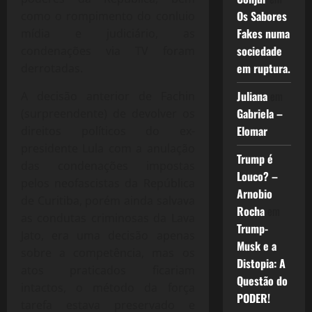
Os Sabores
como o rompimento do conluio
Fakes numa
mídia e judiciário, as
sociedade
condenações via TV foram
em ruptura.
derrotadas.
Juliana
em
A decisão anterior de Fachin
Gabriela –
(surpreendente) de devolver os
Elomar
direitos políticos do ex-
presidente Lula com a anulação
Trump é
das condenações impostas
Louco? –
pelos neofascistas da República
Arnobio
de Curitiba, porém ainda salvava
Rocha
em
as condutas criminosas da Lava
Trump-
Jato, era uma decisão apenas
Musk e a
sobre a competência, mas os
Distopia: A
atos praticados ficariam
Questão do
intactos, o método da força
PODER!
tarefa estava preservado e