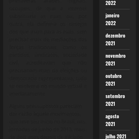
primaveras árabes, digitais,
2022
occupies, de que a internet
janeiro
substituiria as ruas, ou, por
2022
outra, ela definiria os desejos
dos que iriam para as ruas, sem
dezembro
precisar mais de mediações das
2021
forças tradicionais, como os
partidos, sindicatos, sociedade
novembro
civil, acreditavam que não
2021
precisariam mais de eleições ou
outubro
democracia representativa, tudo
2021
se resolveria no mundo virtual e
imediatamente.
setembro
2021
Alguns pressupostos pareciam
dar razão àquele movimentos,
agosto
que teve seu início no Brasil, nas
2021
jornadas de junho de 2013, mais
julho 2021
de dois anos depois de iniciado