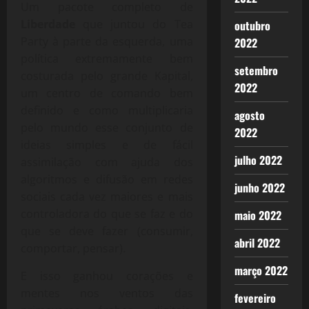
Um pacote completo de
Liberdade
que juntou do Tea
outubro
Party à parte da esquerda, uma
2022
política extremamente bem
setembro
costurada pelo grande Kapital,
2022
um centro de comando bem
definido e como multiplicaria
agosto
pelo mundo esse conjunto de
2022
ideias simples e de fácil
julho 2022
assimilação com ajuda dos
algoritmos e difusão em redes
junho 2022
sociais cada vez maiores e mais
controladora do que se faz e do
maio 2022
que se deve fazer (consumir,
abril 2022
comportar, pensar).
março 2022
E isso ganhou corações e
mentes nos ventos das
fevereiro