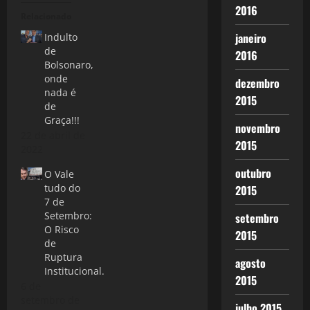
2016
Relacionado
janeiro
Indulto
de
2016
Bolsonaro,
onde
dezembro
nada é
2015
de
Graça!!!
novembro
22 de abril de
2015
2022
outubro
O Vale
tudo do
2015
7 de
Setembro:
setembro
O Risco
2015
de
Ruptura
agosto
Institucional.
2015
6 de
setembro de
julho 2015