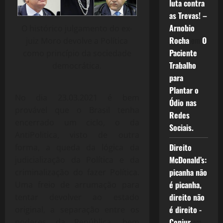
luta contra
as Trevas! –
Arnobio
O histórico julgamento do ex-
Rocha
em
O
juiz Moro devolve a Política
Paciente
como princípio da sociedade
Trabalho
democrática.
para
Plantar o
No dia 23.03.2021 é bem
Ódio nas
provável que o Brasil tenha
Redes
encerrado um ciclo, o da
Sociais.
AntiPolitica, visto de outra
Direito
forma, a queda da lógica da
McDonald’s:
judicialização da Política e da
picanha não
criminalização do fazer Política.
é picanha,
Uma freio de arrumação para
direito não
tentar devolver ao estado
é direito -
original, a separação entre os
Conjur
em
poderes da República, bem