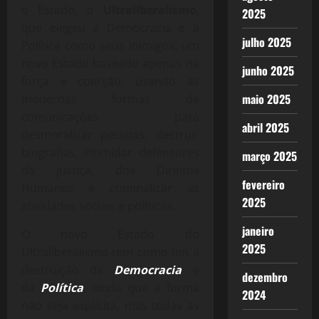
o Estado, o
Ultraliberalismo
,
2025
que elegeu a Democracia e a
julho 2025
Política como seus inimigos, um
novo Estado baseado apenas na
junho 2025
força e coerção, usando as
maio 2025
modernas formas de
comunicações para
abril 2025
desmoralizar pessoas, destruir
biografias, intimidar defensores
março 2025
da justiça, dos Direitos
fevereiro
Humanos e criminalizar as
2025
atividades sociais e políticas.
janeiro
O novo Estado do
2025
Ultraliberalismo tem como fim a
destruição da
Democracia
e
dezembro
da
Política
, ainda que a forma
2024
não seja explícita, mas todas as