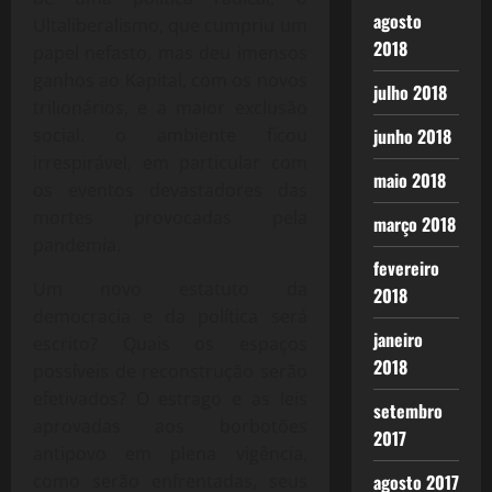
agosto
Ultaliberalismo, que cumpriu um
2018
papel nefasto, mas deu imensos
ganhos ao Kapital, com os novos
julho 2018
trilionários, e a maior exclusão
junho 2018
social. o ambiente ficou
irrespirável, em particular com
maio 2018
os eventos devastadores das
mortes provocadas pela
março 2018
pandemia.
fevereiro
Um novo estatuto da
2018
democracia e da política será
janeiro
escrito? Quais os espaços
2018
possíveis de reconstrução serão
efetivados? O estrago e as leis
setembro
aprovadas aos borbotões
2017
antipovo em plena vigência,
agosto 2017
como serão enfrentadas, seus