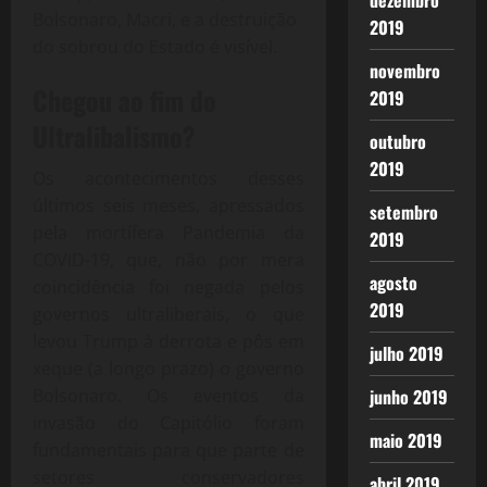
dezembro
Bolsonaro, Macri, e a destruição
2019
do sobrou do Estado é visível.
novembro
Chegou ao fim do
2019
Ultralibalismo?
outubro
2019
Os acontecimentos desses
últimos seis meses, apressados
setembro
pela mortífera Pandemia da
2019
COVID-19, que, não por mera
agosto
coincidência foi negada pelos
2019
governos ultraliberais, o que
levou Trump à derrota e pôs em
julho 2019
xeque (a longo prazo) o governo
junho 2019
Bolsonaro. Os eventos da
invasão do Capitólio foram
maio 2019
fundamentais para que parte de
setores conservadores
abril 2019