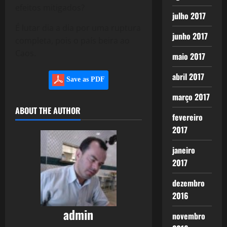
efeitos mitigados?
julho 2017
É lutar dia a dia por uma ruptura
junho 2017
completa, pois o país beira ao
Caos.
maio 2017
abril 2017
Save as PDF
março 2017
ABOUT THE AUTHOR
fevereiro
2017
janeiro
2017
dezembro
2016
admin
novembro