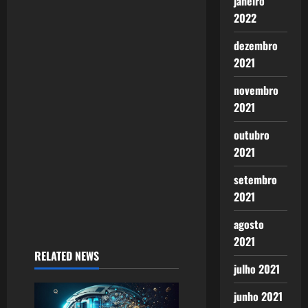
g
janeiro
2022
a
dezembro
t
2021
i
novembro
2021
o
outubro
n
2021
setembro
2021
agosto
2021
RELATED NEWS
julho 2021
junho 2021