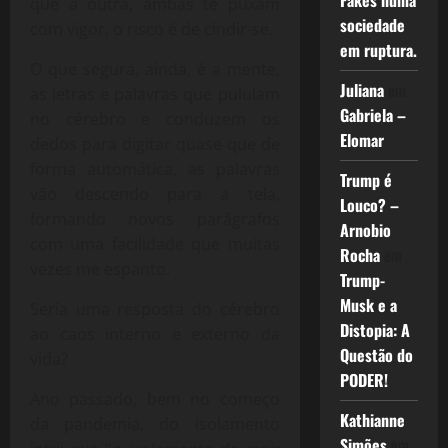
Fakes numa
que a outra, ambas te puxam
sociedade
com vigor, o risco é de cindir-se.
em ruptura.
O que segura, ainda, é a mente,
Juliana
em
as letras e palavras que pululam
Gabriela –
no cérebro e conduzem os
Elomar
dedos para digitar quase que de
forma automática, as palavras
Trump é
vão descendo para a tela,
Louco? –
formando novos parágrafos
Arnobio
com uma facilidade que muitas
Rocha
em
vezes me espanto.
Trump-
Musk e a
Seria uma resposta do cérebro
Distopia: A
ao caos interno e externo da
Questão do
vida?
PODER!
Ano passado, bem no começo
Kathianne
da pandemia, do isolamento
Simões
em