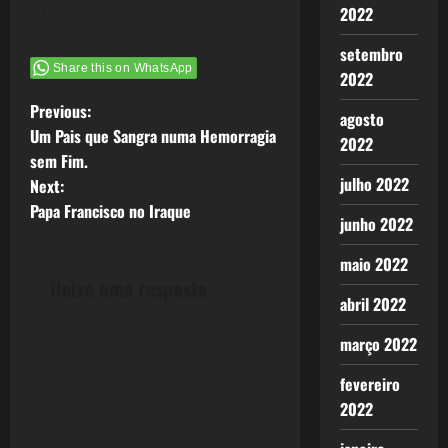
2012
2022
setembro
Share this on WhatsApp
2022
P
Previous:
agosto
Um Pais que Sangra numa Hemorragia
2022
o
sem Fim.
julho 2022
Next:
s
Papa Francisco no Iraque
junho 2022
t
maio 2022
n
Deixe uma resposta
abril 2022
a
março 2022
v
fevereiro
i
2022