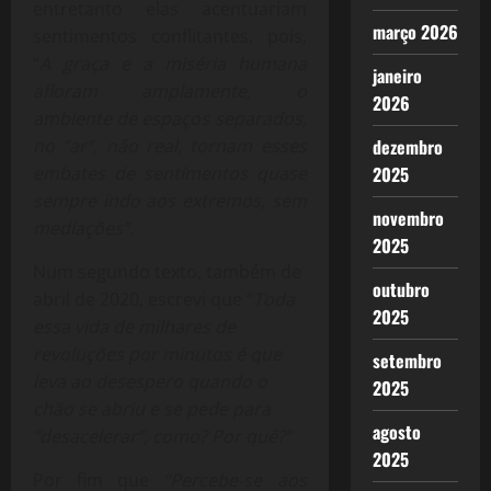
entretanto elas acentuariam
março 2026
sentimentos conflitantes, pois,
“
A graça e a miséria humana
janeiro
afloram amplamente, o
2026
ambiente de espaços separados,
no “ar”, não real, tornam esses
dezembro
embates de sentimentos quase
2025
sempre indo aos extremos, sem
novembro
mediações”.
2025
Num segundo texto, também de
outubro
abril de 2020, escrevi que “
Toda
2025
essa vida de milhares de
revoluções por minutos é que
setembro
leva ao desespero quando o
2025
chão se abriu e se pede para
agosto
“desacelerar”, como? Por quê?”
2025
Por fim que
“Percebe-se aos