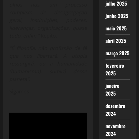
julho 2025
olhos nus, um processo
complexo de desagregação
junho 2025
geral, instituições, poderes,
lideranças, organizações, quase
maio 2025
tudo, enfim.”
Repito:
abril 2025
“É filosofia, não profissão de fé
março 2025
que nos libertará. A utopia
ressurgirá, ou a humanidade
fevereiro
(humanismo), sumirá desse
2025
planeta”.
janeiro
Sigamos.
2025
dezembro
2024
novembro
2024