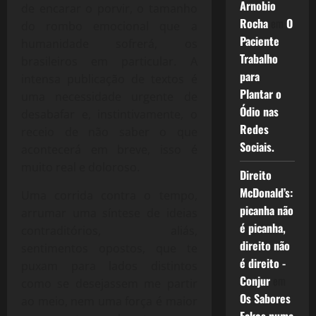
Arnobio
de encarar o porvir, o tamanho
Rocha
em
O
do rombo emocional que a
Paciente
humanidade sofrerá, os
Trabalho
brasileiros em particular. A
para
intensa publicação de textos é
Plantar o
uma necessidade urgente de
Ódio nas
desabafar e, instintivamente, o
Redes
receio de não saber o que
Sociais.
acontecerá em breve, isso é
muito real e doloroso.
Direito
McDonald’s:
Uma corrida contra o tempo,
picanha não
arrumar uma síntese de ideias
é picanha,
contraditórios, aliás,
direito não
sentimentos opostos, que te
é direito -
puxam para lados distintos
Conjur
em
como se desejassem me partir
Os Sabores
ao meio, nem uma força é maior