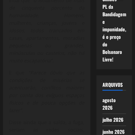
intui que “
o isolamento de mais
PL da
de cinquenta porcento da
Bandidagem
humanidade. Homens,
e
mulheres, crianças, jovens e
impunidade,
idosos, todos trancados em
é o preço
casas, apartamentos, moradias
do
pequenas ou grandes,
Bolsonaro
minúsculas ou castelos, não há
Livre!
muito escapatória”.
E que
“Parece óbvio que as
condições de misérias se
ARQUIVOS
acentuarão, conflitos maiores
por conta dos exíguos espaços
agosto
físicos e de pouca opções de
2026
lazer”.
julho 2026
Disse ainda que a saída, a fuga,
seriam as redes sociais,
junho 2026