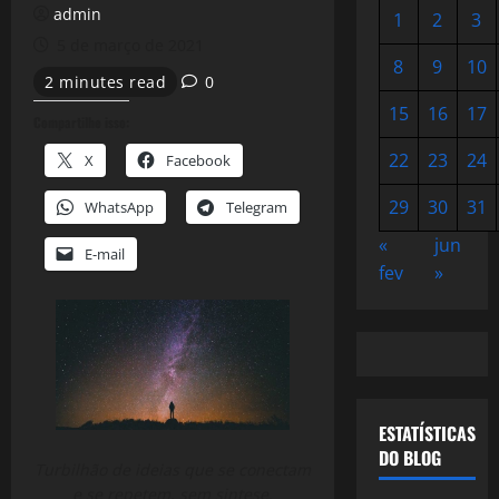
admin
1
2
3
5 de março de 2021
8
9
10
2 minutes read
0
15
16
17
Compartilhe isso:
22
23
24
X
Facebook
29
30
31
WhatsApp
Telegram
«
jun
E-mail
fev
»
ESTATÍSTICAS
DO BLOG
Turbilhão de ideias que se conectam
e se repetem, sem sintese.