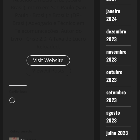
Brasil), moro em São Paulo (São
janeiro
Paulo - Brasil) e Brasília (DF -
2024
Brasil) Advogado e Técnico em
Telecomunicações. Autor do
dezembro
Livro - Crise 2.0: A Taxa de Lucro
2023
Reloaded.
novembro
2023
Visit Website
View All Posts
outubro
2023
setembro
Curtir isso:
2023
Carregando...
agosto
2023
Relacionado
julho 2023