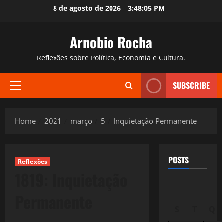
Skip
8 de agosto de 2026
3:48:06 PM
to
content
Arnobio Rocha
Reflexões sobre Política, Economia e Cultura.
SUBSCRIBE
Primary
Menu
Home
2021
março
5
Inquietação Permanente
POSTS
Reflexões
1819: Inquietação
Permanente
S
T
Q