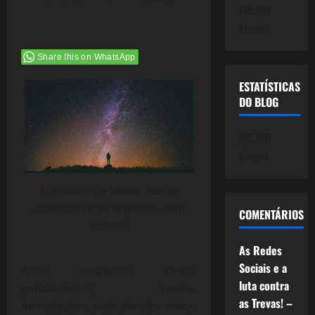
745.061
cliques
Share this on WhatsApp
ESTATÍSTICAS
DO BLOG
745.061
cliques
Turbilhão de ideias que se
conectam e se repetem, sem
COMENTÁRIOS
síntese.
As Redes
Sociais e a
Ando reciclando ideias,
luta contra
pensamentos, textos,
as Trevas! –
formulações, pelo simples medo