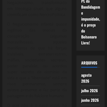
PL da
Negacionismo, transformado
Bandidagem
em Ideologia cruel, que alguns
e
identificam como NercroPolítica.
impunidade,
O Negacionismo infantil quase
é o preço
ingênuo das teorias da
do
conspiração (algumas
Bolsonaro
maravilhosas), aqueles
Livre!
manifestos de que há forças
invisíveis, extraterrestres,
máfias, sociedades secretas,
ARQUIVOS
poder paralelo, ou acordos
super secreto de domínio da
agosto
vida e que a “liberdade” está em
2026
risco permanente, sempre
esteve presente e faz parte da
julho 2026
paisagem e do folclore humano
junho 2026
O que não é o caso atual, há