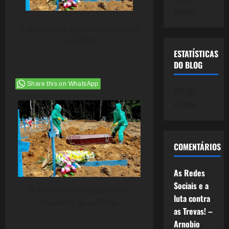
cliques
A morte como espetáculo macabro
da política.
ESTATÍSTICAS
DO BLOG
Share this on WhatsApp
745.061
cliques
COMENTÁRIOS
As Redes
Sociais e a
A morte como espetáculo
luta contra
macabro da política.
as Trevas! –
Arnobio