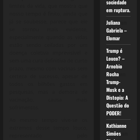
sociedade
limites da vida, que mostra que
em ruptura.
nosso tempo é finito, ainda que
já se soubesse, parece que ele
Juliana
em
se tornou mais evidente,
Gabriela –
especialmente quando as vidas
Elomar
estão sendo ceifadas por um
Trump é
doença coletiva imprevisível e
Louco? –
sem uma cura definitiva de curto
Arnobio
prazo, mesmo com vacinas sem
Rocha
em
certeza de sucesso, apesar de
Trump-
todos os bilhões gastos em
Musk e a
pesquisas, mas a demora de
Distopia: A
vacinação, causa mais
Questão do
sofrimentos.
PODER!
Ao mesmo tempo vive-se os
Kathianne
extremos desse tempo louco,
Simões
em
representado pelo