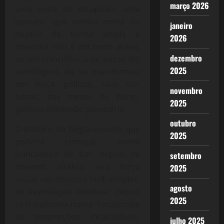
março 2026
uma onda de estupidez, uma
tsunami, que tomou conta do
janeiro
mundo de forma ampla e
2026
irrestrita, não é um mero acaso,
dezembro
ou um coincidência de astros (by
2025
astrólogos), ela se transformou
em força política, saiu dos
novembro
becos, das mesas de bares,
2025
ganhou dimensão planetária.
outubro
O atoleiro do Negacionismo que
2025
poderia começar numa
brincadeira de bar, depois de
setembro
internet, viraliza, vira força
2025
social, um discurso fácil, simples,
agosto
de assimilação imediata, depois
2025
se transforma numa hecatombe
de proporções incalculáveis,
julho 2025