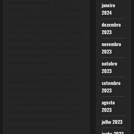
Ultraliberalismo
, que fez de
janeiro
Bolsonaro um dos seus líderes,
2024
o que prova de forma inconteste
dezembro
o nenhum compromisso com a
2023
humanidade, com a vida. Riem,
debocham, nenhum gesto de
novembro
cautela, respeito e comiseração
2023
pelo milhares de mortos, para
eles ainda é pouco.
outubro
2023
O mundo ultraliberal celebra a
Morte
, menos idosos, menos
setembro
peso para previdência, menos
2023
gastos com saúde, desse
agosto
contingente improdutivo, é esse
2023
o cálculo mortal de Guedes e
dos seus colegas do “Mercado”.
julho 2023
Celebra, a Morte das
junho 2023