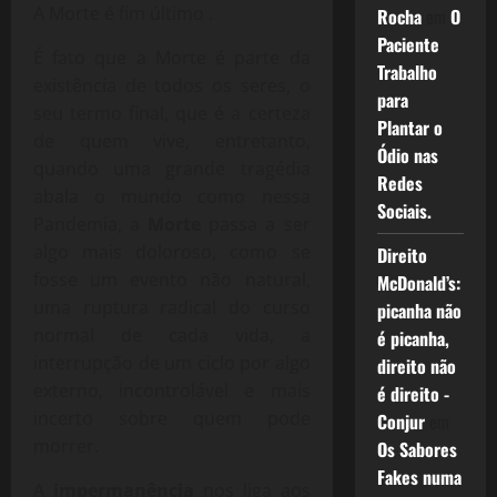
A Morte é fim último .
Rocha
em
O
Paciente
É fato que a Morte é parte da
Trabalho
existência de todos os seres, o
para
seu termo final, que é a certeza
Plantar o
de quem vive, entretanto,
Ódio nas
quando uma grande tragédia
Redes
abala o mundo como nessa
Sociais.
Pandemia, a
Morte
passa a ser
algo mais doloroso, como se
Direito
fosse um evento não natural,
McDonald’s:
uma ruptura radical do curso
picanha não
normal de cada vida, a
é picanha,
interrupção de um ciclo por algo
direito não
externo, incontrolável e mais
é direito -
incerto sobre quem pode
Conjur
em
morrer.
Os Sabores
Fakes numa
A
impermanência
nos liga aos