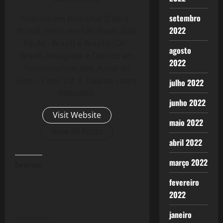
setembro
Nascido em Bela Cruz (Ceará -
2022
Brasil), moro em São Paulo (São
Paulo - Brasil) e Brasília (DF -
agosto
Brasil) Advogado e Técnico em
2022
Telecomunicações. Autor do
Livro - Crise 2.0: A Taxa de Lucro
julho 2022
Reloaded.
junho 2022
Visit Website
maio 2022
View All Posts
abril 2022
março 2022
Curtir isso:
fevereiro
2022
janeiro