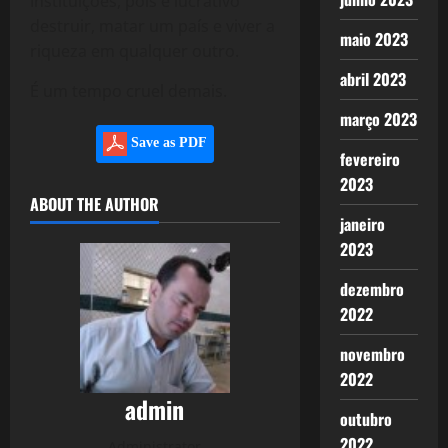
Instituições, pois é lucrativo
destruir, matar um país e viver a
maio 2023
riqueza em qualquer outro.
abril 2023
É um tempo cruel demais.
março 2023
Save as PDF
fevereiro
2023
ABOUT THE AUTHOR
janeiro
2023
dezembro
2022
novembro
2022
admin
outubro
2022
Administrator