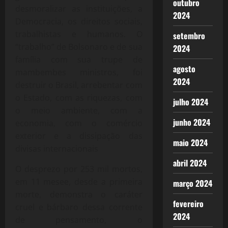
outubro
desmoralizar as instituições, a
2024
Democracia, os direitos sociais,
trabalhistas e humanos. O
setembro
“trabalho” de Bolsonaro e de sua
2024
família com sua trupe de
agosto
mambembes ministros, foi
2024
destruir o Brasil, arrebentar com
o Estado, com as riquezas, com
julho 2024
o meio ambiente, com a
junho 2024
economia, com o comércio
exterior e a dissipação das
maio 2024
divisas internacionais
abril 2024
O desprezo por 253 mil mortos,
em 11 mesee, desde a primeira
março 2024
morte, demonstra o caráter
fevereiro
cruel e bárbaro dessa corrente
2024
de pensamento, o