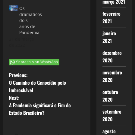
março 2021
Os
fevereiro
dramáticos
2021
dois
anos de
janeiro
Pandemia
21 de março
2021
de 2022
dezembro
2020
Share this on WhatsApp
novembro
P
Previous:
2020
O Caminho do Genocídio pelo
o
Imbrochável
outubro
Next:
2020
s
A Pandemia significará o Fim do
setembro
t
Estado Brasileiro?
2020
n
agosto