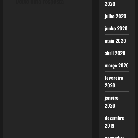
Deixe uma resposta
a
2020
v
julho 2020
junho 2020
i
maio 2020
g
abril 2020
a
março 2020
t
fevereiro
i
2020
o
janeiro
2020
n
dezembro
2019
novembro