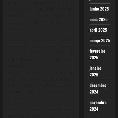
ninguém consegue mensurar o
junho 2025
atraso ao Brasil, por exemplo,
tomado por esses anos de
maio 2025
loucuras, de Temer, de
Bolsonaro.
abril 2025
O país se afoga numa tragédia
março 2025
constante desde pelo menos
fevereiro
2013, ao invés de buscar ar,
2025
mergulha-se mais fundo, com
Bolsonaro, eleito em 2018,
janeiro
parecia que era o fundo do
2025
poço, entretanto, descobre-se
dezembro
que há ainda o “volume morto”,
2024
aquele com água podre para
chafurdar.
novembro
2024
Todos os dias desse funesto
governo foram usados para