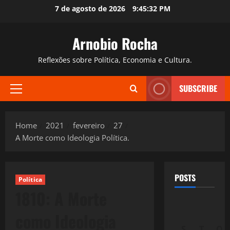
Skip
7 de agosto de 2026
9:45:33 PM
to
content
Arnobio Rocha
Reflexões sobre Política, Economia e Cultura.
SUBSCRIBE
Primary
Menu
Home
2021
fevereiro
27
A Morte como Ideologia Política.
POSTS
Política
1810: A Morte
como Ideologia
S
T
Q