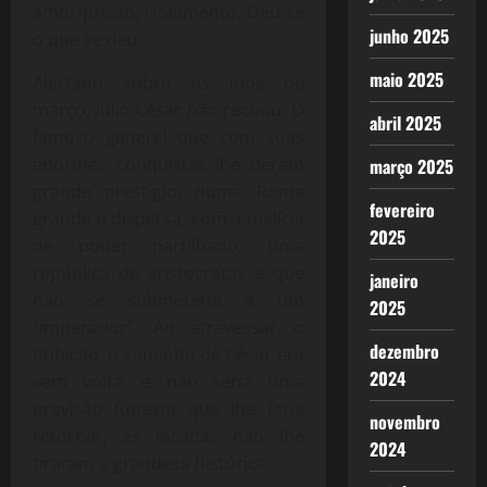
amor-prisão, isolamento. Deu-se
junho 2025
o que se deu.
maio 2025
Alertado sobre os idos de
março, Júlio César não recuou. O
abril 2025
famoso general que com suas
enormes conquistas lhe deram
março 2025
grande prestígio, numa Roma
fevereiro
grande e dispersa, com a malícia
2025
de poder partilhado, uma
república de aristocratas e que
janeiro
não se submeteria a um
2025
“imperador”. Ao atravessar o
dezembro
Rubicão, o caminho de César era
2024
sem volta, e não seria uma
previsão funesta que lhe faria
novembro
retornar, as facadas não lhe
2024
tiraram a grandeza histórica.