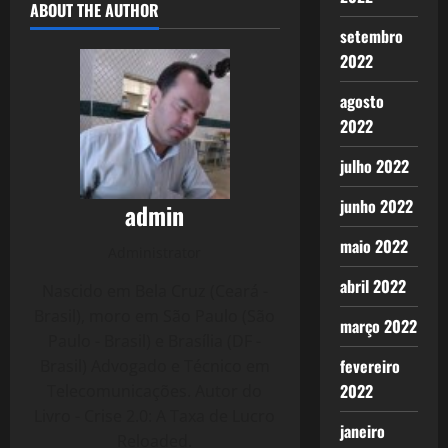
ABOUT THE AUTHOR
setembro
2022
agosto
2022
julho 2022
junho 2022
admin
maio 2022
Administrator
abril 2022
Nascido em Bela Cruz (Ceará -
Brasil), moro em São Paulo (São
março 2022
Paulo - Brasil) e Brasília (DF -
fevereiro
Brasil) Advogado e Técnico em
2022
Telecomunicações. Autor do
Livro - Crise 2.0: A Taxa de Lucro
janeiro
Reloaded.