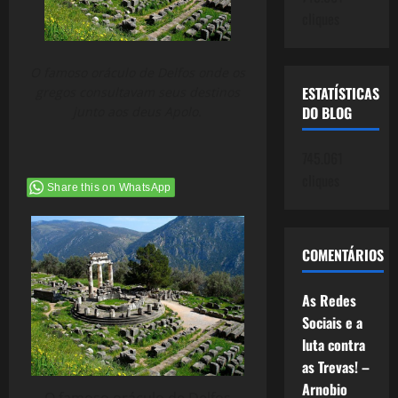
cliques
O famoso oráculo de Delfos onde os
ESTATÍSTICAS
gregos consultavam seus destinos
DO BLOG
junto aos deus Apolo.
745.061
cliques
Share this on WhatsApp
COMENTÁRIOS
As Redes
Sociais e a
luta contra
as Trevas! –
Arnobio