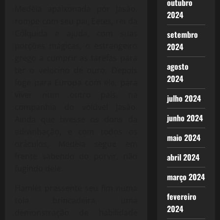
outubro
Medéia apaixonada por Jasão,
2024
rompe com seu pai, Eetes, rei da
Cólquida e ajuda, com suas
setembro
porções mágicas, o estrangeiro
2024
grego a cumprir as tarefas para
agosto
ter o velocino de ouro, Depois
2024
foge para Europa com ele, para
viver num outro país, na
julho 2024
companhia do volúvel Jasão.
junho 2024
Ainda que tivesse os dons da
adivinhação, e com todos os
maio 2024
oráculos, Medéia segue em
frente sabendo do porvir, não
abril 2024
fugindo dele.
março 2024
Hamlet pressente seu fim numa
fevereiro
tola brincadeira, uma
2024
demonstração de habilidade