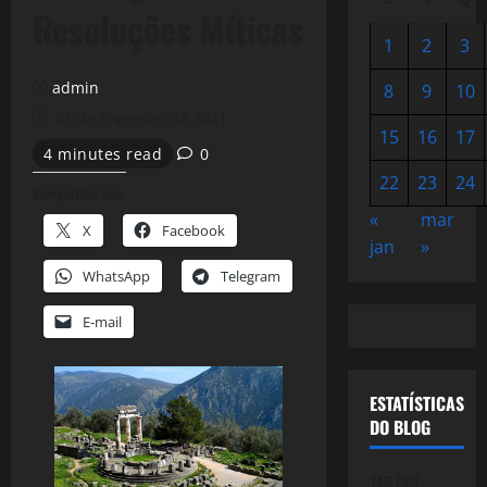
Resoluções Míticas
1
2
3
admin
8
9
10
21 de fevereiro de 2021
15
16
17
4 minutes read
0
22
23
24
Compartilhe isso:
«
mar
X
Facebook
jan
»
WhatsApp
Telegram
E-mail
ESTATÍSTICAS
DO BLOG
745.061