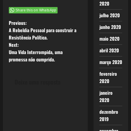
2020
Share this on WhatsApp
julho 2020
P
Previous:
junho 2020
A Rebeldia Pessoal para construir a
o
Resistência Política.
maio 2020
Next:
s
abril 2020
Uma Vida Interrompida, uma
t
promessa não cumprida.
março 2020
n
fevereiro
2020
Deixe uma resposta
a
janeiro
v
2020
i
dezembro
2019
g
novembro