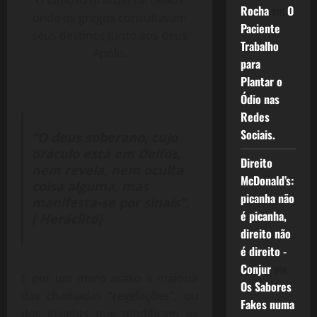
O famoso oráculo de Delfos
Rocha
em
O
onde os gregos consultavam
Paciente
seus destinos junto aos deus
Trabalho
Apolo.
para
Plantar o
Ódio nas
Redes
Sociais.
“O deus soberano, cujo
oráculo está em Delfos,
Direito
nem revela, nem oculta
McDonald’s:
coisa alguma, mas
picanha não
manifesta-se por sinais”.
é picanha,
( Heráclito)
direito não
é direito -
Conjur
em
É por um mero acaso a maioria
Os Sabores
das chamadas “revelações”, ou
Fakes numa
dos insights que modificam os