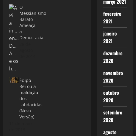
março 2021
O
fevereiro
Messianismo
Barato
2021
Ameaça
a
janeiro
Democracia.
2021
28 de
agosto
dezembro
de 2014
2020
novembro
2020
Édipo
Rei ou a
outubro
maldição
dos
2020
Labdacidas
(Nova
setembro
Versão)
2020
11 de maio
de 2013
agosto