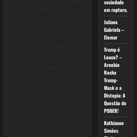
sociedade
rumos da vida de uma pessoa
em ruptura.
ou de um estado?
Juliana
em
Há uma construção anterior,
Gabriela –
uma espécie de preparação,
Elomar
ritos de passagens bem
definidos, até quando acontece
Trump é
o momento perfeito para ouvir
Louco? –
ou saber o verdadeiro potencial
Arnobio
que você já carregava consigo,
Rocha
em
ainda que não tivesse certeza ou
Trump-
resolução.
Musk e a
Distopia: A
Ora, na charneca molhada por
Questão do
intensa chuva, depois de uma
PODER!
grande batalha vitoriosa,
Macbeth, é saudado pelas três
Kathianne
bruxas premonitórias, que lhe
Simões
em