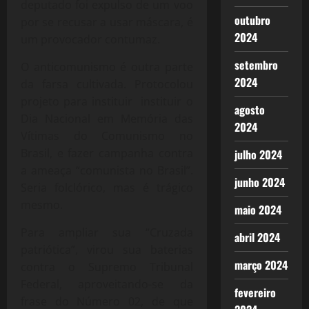
deputado foi expulso de um voo
outubro
por se recusar a usar máscara, é
2024
um provocador contumaz.
setembro
O anticomunismo é outra parte
2024
da farsa cultivada. Protocolou
projeto para instituir instituir o
agosto
Dia Nacional em Memória das
2024
Vítimas do Comunismo no
Brasil, e fazer campanha contra
julho 2024
a ameaça “comunista no Brasil”.
junho 2024
Seria folclórico, mas é trágico
mesmo.
maio 2024
Para ampliar sua “Cruzada
abril 2024
patriótica”, virou sua baterias
março 2024
contra o Supremo Tribunal
Federal, aproveitando-se da
fevereiro
frase do Número 02, de que