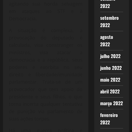
agitando sua horda selvagem
2022
em ataques ao STF e à
setembro
Democracia.
2022
A situação é complexa, a
agosto
provocação do deputado é
2022
calculada, visa constranger os
ministros, visa atacar a
julho 2022
democracia e a república, seus
poderes e exorbita no seu
junho 2022
direito e liberdade/imunidade
maio 2022
parlamentar. Trata-se de um
provocador que tem apoio do
abril 2022
presidente e seus filhos, o que
março 2022
torna incerta qualquer tentativa
de punição via parlamento de
fevereiro
suas ações torpes.
2022
Há uma guerra política e