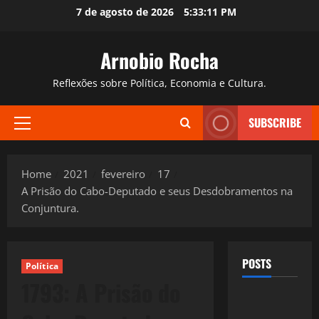
Skip
7 de agosto de 2026
5:33:12 PM
to
content
Arnobio Rocha
Reflexões sobre Política, Economia e Cultura.
SUBSCRIBE
Primary
Menu
Home
2021
fevereiro
17
A Prisão do Cabo-Deputado e seus Desdobramentos na
Conjuntura.
POSTS
Política
1793: A Prisão do