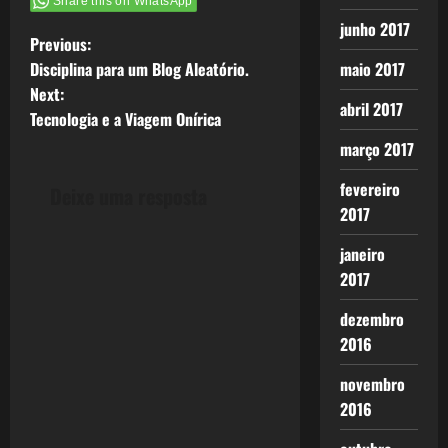
Share this on WhatsApp
junho 2017
P
Previous:
Disciplina para um Blog Aleatório.
maio 2017
o
Next:
abril 2017
Tecnologia e a Viagem Onírica
s
março 2017
t
fevereiro
Deixe uma resposta
n
2017
a
janeiro
2017
v
dezembro
i
2016
g
novembro
2016
a