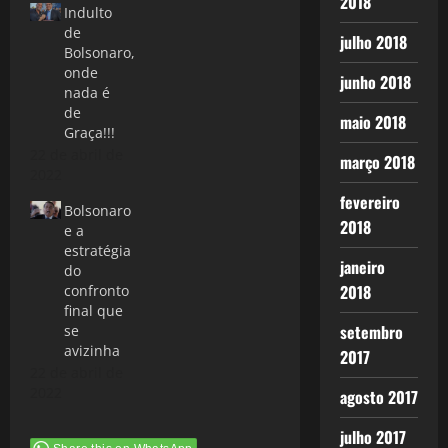
2018
Indulto
de
julho 2018
Bolsonaro,
onde
junho 2018
nada é
de
maio 2018
Graça!!!
22 de abril de
março 2018
2022
fevereiro
Bolsonaro
2018
e a
estratégia
janeiro
do
2018
confronto
final que
setembro
se
avizinha
2017
22 de abril de
2022
agosto 2017
julho 2017