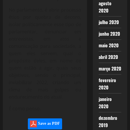
agosto
No parlamento, é abrir processo
2020
ético por quebra de decoro,
julho 2020
isolar politicamente esse tipo de
parlamentar, denunciar em
junho 2020
entrevistas, em atos e
maio 2020
comunicação para sociedade, a
quem eles servem, qual o
abril 2020
propósito deles, em nome de
quem estão a agir, quais seus
março 2020
objetivos, sendo o principal,
fevereiro
inviabilizar 2022, criando um
2020
clima de mais golpes ou
endurecimento do atual.
janeiro
2020
É como penso.
dezembro
Save as PDF
2019