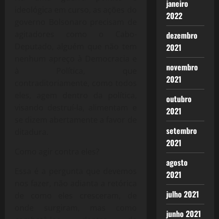
janeiro
ideológica em curso, as ações do
2022
governo Bolsonaro precisam de
agitadores como o Cabo-
dezembro
Deputado, alguém que não tem
2021
nenhum apreço à Democracia e
novembro
à Política, que
2021
contraditoriamente, como todos
eles, agem dentro da política,
outubro
visando destruí-la, alimentam e
2021
se dizem abertamente a favor de
setembro
ditadura.
2021
Como agir contra eles?
agosto
Essa é a pergunta que devemos
2021
nos fazer, não adianta a retórica
julho 2021
de como eles cresceram, de
onde surgiram, mas como
junho 2021