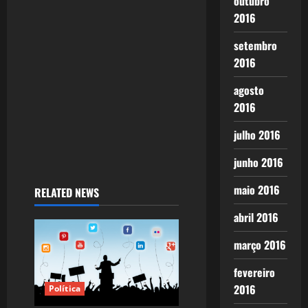
outubro
t
2016
i
setembro
2016
o
agosto
n
2016
julho 2016
junho 2016
maio 2016
RELATED NEWS
abril 2016
março 2016
fevereiro
2016
Política