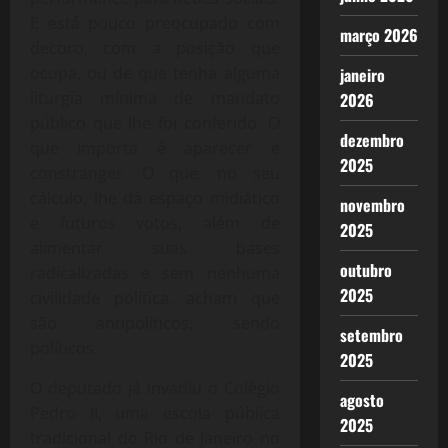
E está pouco preocupado com
março 2026
decoro, com a posição que
ocupa, ou de que tenha alguma
janeiro
liturgia mínima de mandato
2026
público que lhe foi conferido. O
dezembro
que importa é aparecer e
2025
constranger. O que, no seu
cálculo, lhe dá espaço midiático
novembro
e futuros votos, além de
2025
alimentar suas bases
outubro
radicalizadas e sem nenhuma
2025
civilidade política, acham que
são antipolíticos, sendo
setembro
políticos.
2025
O deputado já invadiu o Colégio
agosto
Pedro II, uma escola pública
2025
tradicional do Rio de Janeiro no