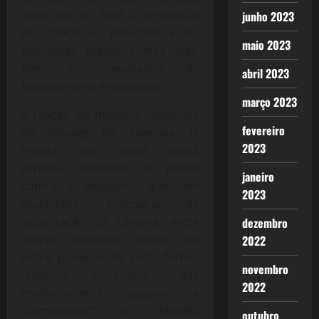
entre outras. Pedi a destituição
junho 2023
de TODOS os ministros e faz
maio 2023
acusações graves contra eles.
Nem os neoaliados do
abril 2023
bolsonarismo escaparam.
março 2023
A reação do ministro Alexandre
fevereiro
de Moraes foi imediata (e
2023
errada, sob nossa ótica),
expediu mandado de prisão
janeiro
contra o deputado, que tem
2023
imunidade, precisaria de
autorização da Câmara, entre
dezembro
outras questões. Invadi um
2022
outro poder e, de certa forma,
novembro
“vitimiza” a criatura, que
2022
imediatamente passou a
“carnavalizar” a decisão,
outubro