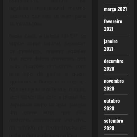
combatê-los, dentro da
legalidade institucional, mesmo
março 2021
sabendo que eles se lixam para
fevereiro
às instituições.
2021
Neste caso, a defesa do STF se
janeiro
impõe como central, defender
2021
os ministros, mesmo aqueles
que nem defesa merecem por
dezembro
suas atuações coniventes com
2020
esse tipo de gente, a quem
novembro
ajudaram a florescer e crescer.
2020
Não tem jeito é defender o todo,
sem concordar com a prisão do
outubro
deputado como foi feita, parece
2020
um grave erro, que não
podemos compactuar, inclusive,
setembro
no sentido de reconstrução da
2020
ordem democrática e jurídica.