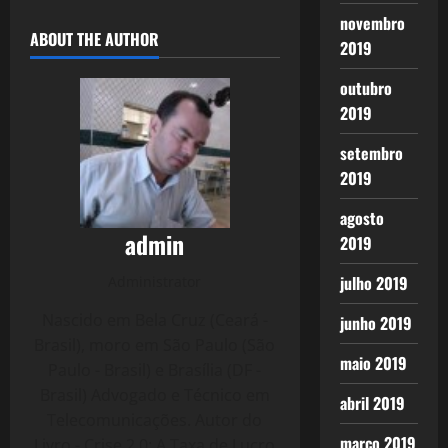
novembro
ABOUT THE AUTHOR
2019
outubro
2019
setembro
2019
agosto
admin
2019
julho 2019
Administrator
Nascido em Bela Cruz (Ceará -
junho 2019
Brasil), moro em São Paulo (São
maio 2019
Paulo - Brasil) e Brasília (DF -
Brasil) Advogado e Técnico em
abril 2019
Telecomunicações. Autor do
março 2019
Livro - Crise 2.0: A Taxa de Lucro