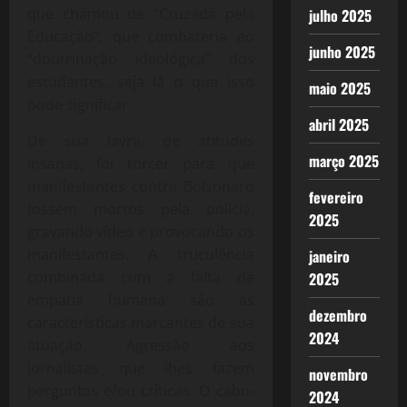
que chamou de “Cruzada pela
julho 2025
Educação”, que combateria ao
junho 2025
“doutrinação ideológica” dos
estudantes, seja lá o que isso
maio 2025
pode significar.
abril 2025
De sua lavra, de atitudes
março 2025
insanas, foi torcer para que
manifestantes contra Bolsonaro
fevereiro
fossem mortos pela polícia,
2025
gravando vídeo e provocando os
manifestantes. A truculência
janeiro
combinada com a falta de
2025
empatia humana são as
dezembro
características marcantes de sua
2024
atuação. Agressão aos
jornalistas que lhes fazem
novembro
perguntas e/ou críticas. O cabo-
2024