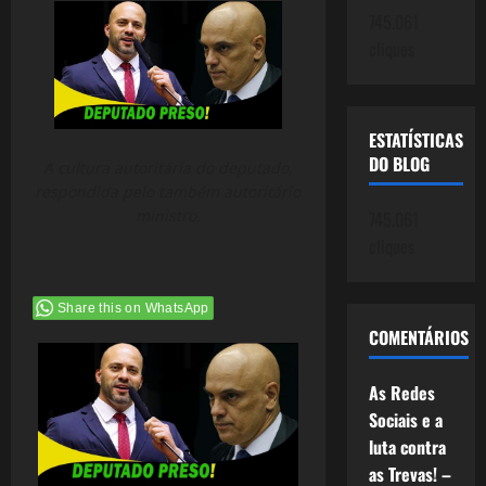
745.061
cliques
ESTATÍSTICAS
DO BLOG
A cultura autoritária do deputado,
respondida pelo também autoritário
ministro.
745.061
cliques
Share this on WhatsApp
COMENTÁRIOS
As Redes
Sociais e a
luta contra
as Trevas! –