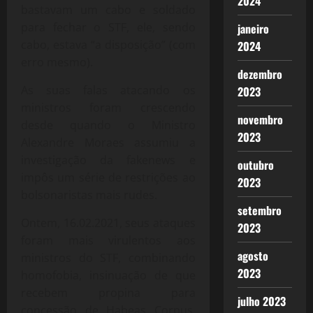
2024
bastavam um cabo e soldado
para fechar o STF, ele, sendo
janeiro
cabo, estava “a disposição” (com
2024
erro mesmo).
dezembro
As suas falas atacando os
2023
ministros foram crescendo
novembro
desde quando o Ministro
2023
Alexandre Moraes assumiu a
investigação da fakenews e
outubro
impôs um série de restrições ao
2023
bolsonaristas mais rudes.
setembro
Ontem, 16.02.2021, seus ataques
2023
foram mais virulentos aos
agosto
ministros do STF, combinando
2023
homofobia, insinuação de que
recebem propina para
julho 2023
concessão de Habeas Corpus,