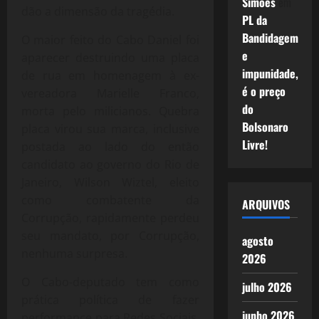
Simões
em
dão a dimensão da tragédia.
PL da
Bandidagem
O maior feito do Cabo Daniel foi
e
aparecer destruindo uma placa
impunidade,
de rua em homenagem à ex-
é o preço
vereadora Marielle Franco,
do
morta pelo milicianos. Quebra
Bolsonaro
placa virou sua marca, inclusive
Livre!
postada ao lado do então
candidato ao governo do Rio de
Janeiro, Wilson Wiztel, eleito
como combatente da
ARQUIVOS
Corrupção, rapidamente perdeu
seu mandato, por Corrupção,
agosto
nenhuma surpresa.
2026
O Cabo-deputado tem como
julho 2026
prática política de fazer
junho 2026
performance para Redes Sociais.