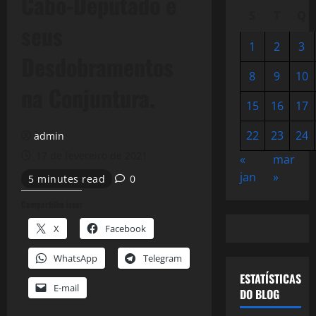
Cabo-Deputado e
S
T
Q
seus
1
2
3
Desdobramentos
8
9
10
na Conjuntura.
15
16
17
22
23
24
admin
17 de fevereiro de 2021
«
mar
jan
»
5 minutes read
0
Compartilhe isso:
X
Facebook
WhatsApp
Telegram
ESTATÍSTICAS
E-mail
DO BLOG