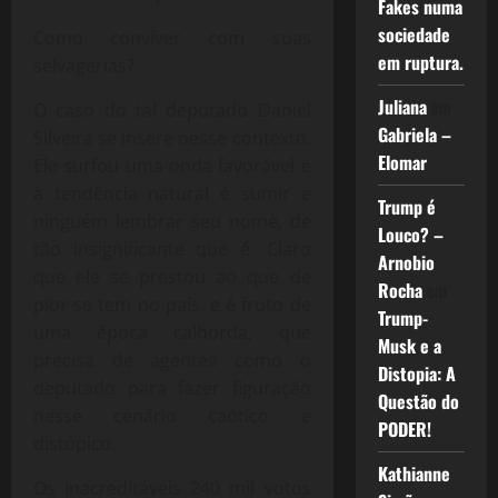
Fakes numa
sociedade
Como conviver com suas
em ruptura.
selvagerias?
Juliana
em
O caso do tal deputado Daniel
Gabriela –
Silveira se insere nesse contexto.
Elomar
Ele surfou uma onda favorável e
a tendência natural é sumir e
Trump é
ninguém lembrar seu nome, de
Louco? –
tão insignificante que é. Claro
Arnobio
que ele se prestou ao que de
Rocha
em
pior se tem no país, e é fruto de
Trump-
uma época calhorda, que
Musk e a
precisa de agentes como o
Distopia: A
deputado para fazer figuração
Questão do
nesse cenário caótico e
PODER!
distópico.
Kathianne
Os inacreditáveis 240 mil votos