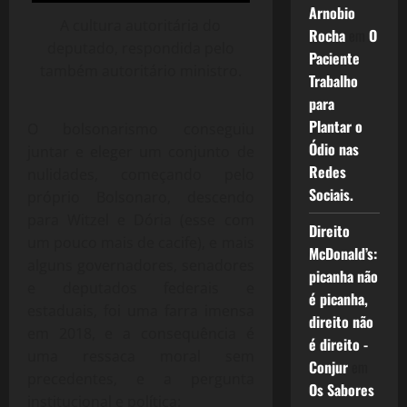
Arnobio
A cultura autoritária do
Rocha
em
O
deputado, respondida pelo
Paciente
também autoritário ministro.
Trabalho
para
Plantar o
O bolsonarismo conseguiu
Ódio nas
juntar e eleger um conjunto de
Redes
nulidades, começando pelo
Sociais.
próprio Bolsonaro, descendo
para Witzel e Dória (esse com
Direito
um pouco mais de cacife), e mais
McDonald’s:
alguns governadores, senadores
picanha não
e deputados federais e
é picanha,
estaduais, foi uma farra imensa
direito não
em 2018, e a consequência é
é direito -
uma ressaca moral sem
Conjur
em
precedentes, e a pergunta
Os Sabores
institucional e política: