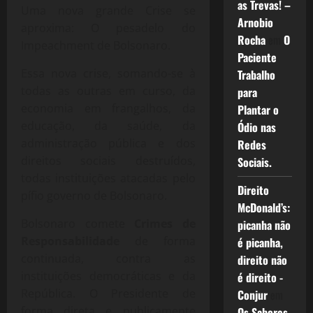
as Trevas! –
Uma nova grande Crise se
Arnobio
aproxima: O pesadelo do
Rocha
em
O
Impeachment de Bolsonaro.
Paciente
Essa nova crise, somando-se à
Trabalho
todas as outras em curso, da
para
economia em frangalhos, da
Plantar o
educação, da saúde, da
Ódio nas
administração pública e dos
Redes
direitos sociais destruídos,
Sociais.
todas instituições atacadas pelo
Direito
pífio governo de Bolsonaro.
McDonald’s:
Bolsonaro comete
Crimes de
picanha não
Responsabilidade
de forma
é picanha,
continuada, contra as
direito não
instituições democráticas e da
é direito -
República. O Presidente de
Conjur
em
forma direta e publicamente
Os Sabores