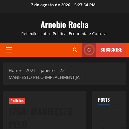
Skip
7 de agosto de 2026
5:27:55 PM
to
content
Arnobio Rocha
Reflexões sobre Política, Economia e Cultura.
SUBSCRIBE
Primary
Menu
Home
2021
janeiro
22
MANIFESTO PELO IMPEACHMENT JÁ!
POSTS
Política
1764: MANIFESTO
PELO
S
T
Q