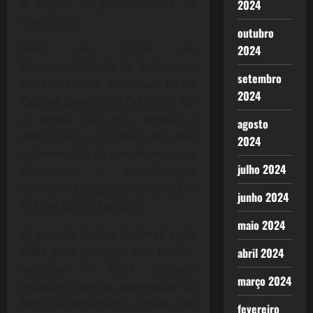
e depois foi pessoalmente se
2024
manifestar.
outubro
Mais um Crime de
2024
Responsabilidade de Bolsonaro,
setembro
em 19/04/2020, Bolsonaro foi ao
2024
Quartel General do Exército e fez
a defesa do AI-5, contra a
agosto
democracia, no meio de uma
2024
aglomeração de apoiadores, que
julho 2024
chamaram a manifestação
contra o Congresso e contra o
junho 2024
STF, no dia do Exército.
maio 2024
O uso da Polícia Federal e da
ABIN para proteger sua família,
abril 2024
inclusive a ABIN fazendo
março 2024
reuniões com os advogados do
filho de Bolsonaro, é mais um
fevereiro