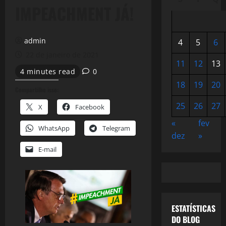
IMPEACHMENT JÁ!
admin
4
5
6
22 de janeiro de 2021
11
12
13
4 minutes read
0
18
19
20
Compartilhe isso:
25
26
27
X
Facebook
«
fev
WhatsApp
Telegram
dez
»
E-mail
ESTATÍSTICAS
DO BLOG