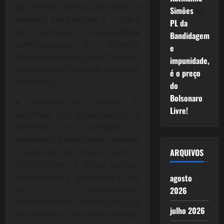
das mortes últimas pela falta de
Simões
em
oxigênio em Manaus, é o ápice
PL da
da completa incapacidade
Bandidagem
administrativa do Governo
e
Bolsonaro, que está há 10 meses
impunidade,
sem ministro da saúde em plena
é o preço
pandemia.
do
Bolsonaro
A tentativa de sabotar as
Livre!
iniciativas dos governadores e
prefeitos no combate à
pandemia, é um roteiro repetido
e reiterado de crimes contra a
ARQUIVOS
vida e contra à saúde pública,
estimulando a ignorância e uso
agosto
de medicamentos
2026
cientificamente comprovado de
julho 2026
sua ineficácia, ao mesmo tempo,