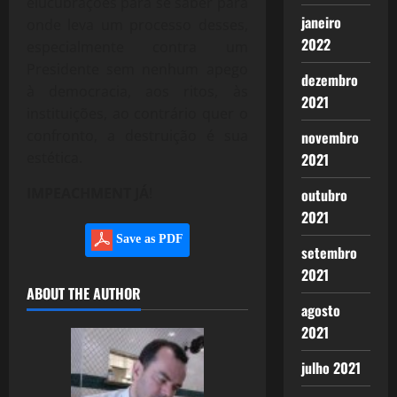
elucubrações para se saber para
janeiro
onde leva um processo desses,
2022
especialmente contra um
Presidente sem nenhum apego
dezembro
à democracia, aos ritos, às
2021
instituições, ao contrário quer o
confronto, a destruição é sua
novembro
estética.
2021
IMPEACHMENT JÁ
!
outubro
2021
Save as PDF
setembro
2021
ABOUT THE AUTHOR
agosto
2021
julho 2021