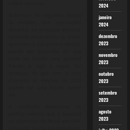
indício de crime.
2024
Bolsonaro faz seguidos ataque
janeiro
às eleições, com insinuações
2024
absurdas ao processo eleitoral,
dezembro
tentando desacreditar as urnas,
2023
questiona a sua própria eleição,
pondo em discussão de que
novembro
pode ter havida uma possível
2023
fraude, e, logo a seguir, faz
ameaças de que sem o voto
outubro
impresso as eleições de 2022
2023
podem ser uma fraude contra
setembro
ele.
2023
A condução desastrosa da
agosto
política externa que é baseada
2023
na submissão do Brasil aos EUA,
enquanto Trump era presidente,