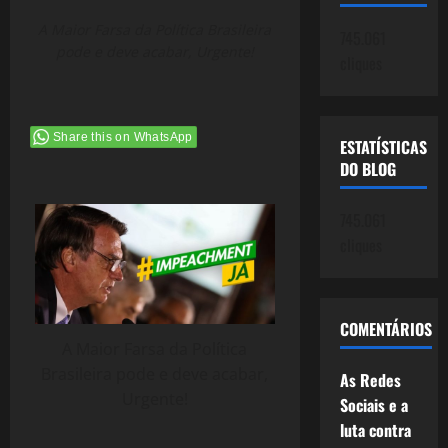
A Maior Farsa da Política Brasileira
745.061
pode e deve acabar, Urgente!
cliques
Share this on WhatsApp
ESTATÍSTICAS
DO BLOG
745.061
cliques
COMENTÁRIOS
A Maior Farsa da Política
Brasileira pode e deve acabar,
As Redes
Urgente!
Sociais e a
luta contra