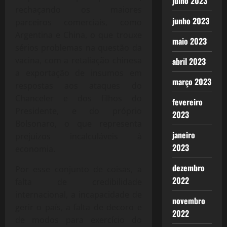
julho 2023
rechaçando os maiores
junho 2023
parceiros comerciais, como
Argentina e China, o que trouxe
maio 2023
sérios problemas na questão da
vacina, com a retaliação chinesa
abril 2023
a exportação de insumos em
março 2023
respostas aos ataques do
Chanceler e dos filhos do
fevereiro
Presidente, e do próprio
2023
Bolsonaro, o que representa
janeiro
prejuízos incalculáveis à
2023
economia.
dezembro
Por esse conjunto de coisas, a
2022
falta de credibilidade
internacional, a incapacidade de
novembro
gerir o país, a falta de decoro e
2022
de modos para exercício do