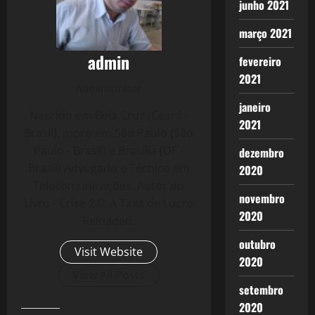
junho 2021
março 2021
admin
fevereiro
2021
Administrator
janeiro
Nascido em Bela Cruz (Ceará -
2021
Brasil), moro em São Paulo (São
Paulo - Brasil) e Brasília (DF -
dezembro
Brasil) Advogado e Técnico em
2020
Telecomunicações. Autor do
novembro
Livro - Crise 2.0: A Taxa de Lucro
2020
Reloaded.
outubro
Visit Website
2020
View All Posts
setembro
2020