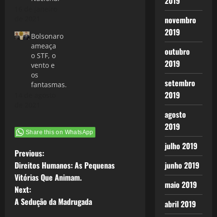
2019
16 de janeiro
de 2021
novembro
2019
Bolsonaro
ameaça
outubro
o STF, o
2019
vento e
os
setembro
fantasmas.
2019
14 de agosto
de 2021
agosto
2019
Share this on WhatsApp
julho 2019
P
Previous:
Direitos Humanos: As Pequenas
junho 2019
o
Vitórias Que Animam.
maio 2019
Next:
s
A Sedução da Madrugada
abril 2019