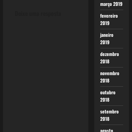
t
março 2019
n
Deixe uma resposta
fevereiro
a
2019
v
janeiro
2019
i
dezembro
g
2018
a
novembro
2018
t
outubro
i
2018
o
setembro
2018
n
agosto