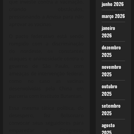
que investe contra a vacinação,
junho 2026
criando obstáculos,
março 2026
pressionando a Anvisa para não
aprovar as vacinas.
janeiro
2026
O pacto federativo está sendo
rompido com a discriminação
dezembro
do nordeste, os constantes
2025
ataques e animosidade contra o
governo de São Paulo, com
novembro
ameaças de intervenção federal.
2025
como no caso as vacinas
outubro
desenvolvidas pela China em
2025
parceria com Instituto Butantan.
setembro
Essa mesma tática política, do
2025
desespero, fez Bolsonaro
convocar seus seguidores para
agosto
emparedar o Congresso
2025