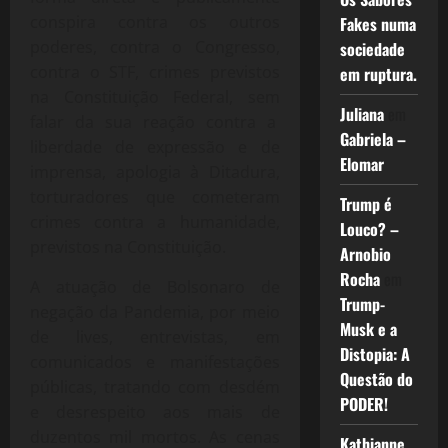
conspira contra os outros
Fakes numa
poderes, contra o Congresso,
sociedade
contra o STF, crimes previstos
em ruptura.
na Constituição Federal, sem
Juliana
em
falar da sua reação contra a
Gabriela –
liberdade de expressão e de
Elomar
imprensa, apologia à Ditadura,
torturadores que cometeram
Trump é
crimes contra a humanidade,
Louco? –
previstos na Constituição.
Arnobio
Rocha
em
A atuação de Bolsonaro de
Trump-
negação da Pandemia, por meio
Musk e a
de lives, entrevistas, em
Distopia: A
comunicados e manifestações
Questão do
públicas, tratando com desdém
PODER!
e desrespeito aos mais de
duzentos mil mortos. As cenas
Kathianne