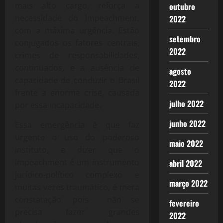
mais alto cargo, reforça a
outubro
necessidade do Impeachment,
2022
com a máxima urgência. Estão
setembro
conjugados os fatores centrais,
2022
crimes de responsabilidades,
continuados, e a ausência de
agosto
capacidade de conduzir o Brasil
2022
frente a enorme crise, causada
julho 2022
por essa incapacidade.
junho 2022
Essa emergência é que faz
urgente o uso do poderoso
maio 2022
instituto, e dizer que o
impeachment é um instrumento
abril 2022
jurídico-político complexo e
março 2022
muitas vezes traumático, é mera
constatação, pois não se
fevereiro
precisa fazer grandes
2022