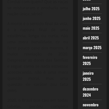
Cordial com quem? Que as raças
se misturaram e produziu uma
julho 2025
nação única, sério?
junho 2025
A morte é o sentido final da vida,
maio 2025
é a ruptura final de uma
existência, longa ou curta, não
abril 2025
uma mera banalidade, rir ou
março 2025
fazer pouco caso dos mortos, é
maior revelação de 2020.
fevereiro
Desprezar as dores das famílias
2025
e seguir como se nada estivesse
acontecendo, não é uma mera
janeiro
questão moral, mas uma
2025
questão de caráter (ou falta
dezembro
dele).
2024
2020, o Brasil que caiu em todas
novembro
tabelas, perdeu completa