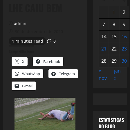
LHE CAIU BEM
1
2
admin
7
8
9
30 de dezembro de 2020
14
15
16
4 minutes read
0
21
22
23
Compartilhe isso:
28
29
30
X
Facebook
«
jan
WhatsApp
Telegram
nov
»
E-mail
ESTATÍSTICAS
DO BLOG