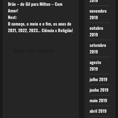
2019
Drão – de Gil para Milton – Com
o
Amor!
novembro
Next:
2019
s
O começo, o meio e o fim, os anos de
outubro
t
2021, 2022, 2023… Ciência x Religião!
2019
n
setembro
Deixe uma resposta
2019
a
agosto
v
2019
i
julho 2019
g
junho 2019
a
maio 2019
t
abril 2019