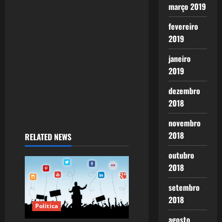
i
março 2019
o
fevereiro
2019
n
janeiro
2019
dezembro
2018
novembro
2018
RELATED NEWS
outubro
2018
setembro
2018
Política
agosto