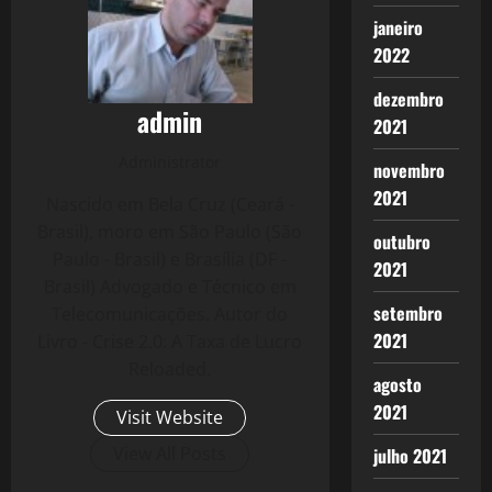
janeiro
2022
dezembro
admin
2021
Administrator
novembro
2021
Nascido em Bela Cruz (Ceará -
Brasil), moro em São Paulo (São
outubro
Paulo - Brasil) e Brasília (DF -
2021
Brasil) Advogado e Técnico em
setembro
Telecomunicações. Autor do
2021
Livro - Crise 2.0: A Taxa de Lucro
Reloaded.
agosto
2021
Visit Website
View All Posts
julho 2021