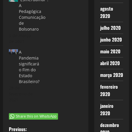
A
agosto
Pedagógica
2020
Comunicação
de
julho 2020
Bolsonaro
5 de março
junho 2020
de 2021
maio 2020
A
Pandemia
abril 2020
significará
o Fim do
março 2020
Estado
Brasileiro?
fevereiro
28 de
2020
fevereiro de
2021
janeiro
2020
Share this on WhatsApp
dezembro
P
Previous: