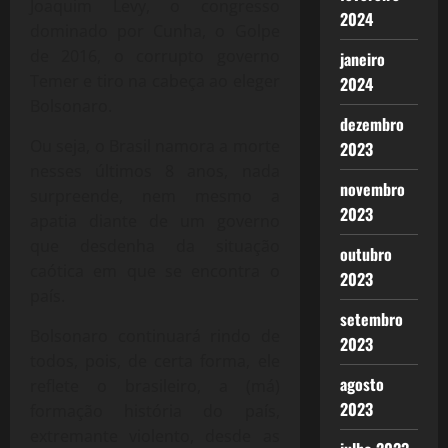
Joaquim Levy, o congresso
2024
dominado por Cunha, o Golpe
de 2016, o corrupto governo
janeiro
Temer e tiro na cabeça ao eleger
2024
Bolsonaro.
dezembro
Ou seja, o Brasil namora a morte
2023
nesses últimos 8 anos, nada
novembro
surpreende, nem mesmo a
2023
apatia diante de um governo
que desdenha da situação
outubro
caótica em que se encontra o
2023
país.
setembro
Bolsonaro continuará rindo de
2023
todos, pois, de certa forma, ele
agosto
reflete o brasileiro, a (má)
2023
formação história do país,
extremante violento, desde as