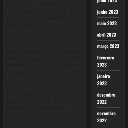
julho 2023
caravelas, passando pela
escravidão, o desprezo pela
junho 2023
Democracia, as muitas ditaduras
maio 2023
e/ou golpes.
abril 2023
A elite brasileira que sempre
dirigiu pela força brutal
março 2023
eventualmente com democracia,
fevereiro
então ela quando não satisfeita
2023
golpeia sem pudor, mesmo
sabendo que porá alguém
janeiro
sempre pior e degradante,
2023
depois tira-o sem passar à
limpo, pois precisa manter essa
dezembro
lógica de novos golpes e baixa
2022
qualidade da Democracia.
novembro
Qual a surpresa com Bolsonaro?
2022