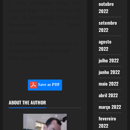
É uma realidade dura, não
outubro
adianta fingir, ou o cinismo de
2022
que “as instituições continuam
setembro
funcionando”, ou “pausa
2022
democrática”.
agosto
O ano novo se aproxima com a
2022
sensação de que não houve
2020, haverá 2021?
julho 2022
junho 2022
maio 2022
Save as PDF
abril 2022
ABOUT THE AUTHOR
março 2022
fevereiro
2022