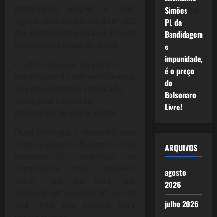
matemático simples e cruel.
Simões
em
Alguns radicalizam ao dizer 200
PL da
mil mortos não passa de 17% da
Bandidagem
mortandade anual do Brasil.
e
impunidade,
É a Naturalização da Morte, a
é o preço
banalização do mal via números,
do
que não contam o significado
Bolsonaro
deles, mas uma visão
Livre!
mesquinha de vida e morte..
Ouso dizer que a morte lhe caiu
bem, ao governo Bolsonaro, não
ARQUIVOS
precisou se solidarizar, se
compadecer com ninguém,
agosto
afinal, “um dia você, eu,
2026
qualquer um vai morrer”, ou de
julho 2026
que “não sou coveiro para
contar mortos”.