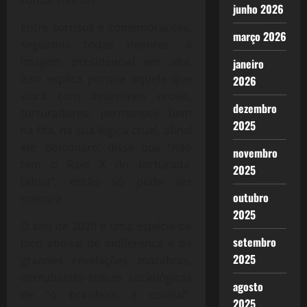
junho 2026
Entre sorrisos e comemorações,
março 2026
seguimos todos doentes, a
imagem presidencial em alta,
janeiro
isso explica porque aquele que
2026
vibra com assassinos cruéis,
dezembro
torturadores, permanece bem
2025
na fita, na sua lógica cruel, afinal
ele, Bolsonaro, disse que “não
novembro
tem o Raio X do torturada
2025
Dilma”, então só pode ser
outubro
mentira.
2025
O ano de 2020 é uma espécie de
setembro
pico abissal de indiferença e de
2025
grandes revelações macabras,
derrubando tolices sociológicas
agosto
de “o brasileiro é cordial”.
2025