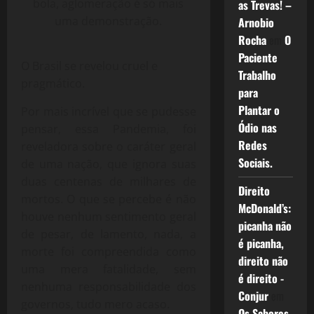
bola, aglomeração é só mais
as Trevas! –
uma demonstração.
Arnobio
Rocha
em
O
Paciente
O Brasil se revelou cruel e
Trabalho
pragmático.
para
Plantar o
Por mais incrível que se pudesse
Ódio nas
pensar, essa Pandemia, foi
Redes
reveladora sobre o caráter geral
Sociais.
de uma nação, que ignora suas
duas centenas de milhares de
Direito
mortos. O que se percebe é não
McDonald’s:
houve nenhum sentimento geral
picanha não
de pesar, de lamento, nada, a
é picanha,
morte foi compreendida como
direito não
uma mera fatalidade, sem
é direito -
nenhuma responsabilidade dos
Conjur
em
governos, tudo mero acaso.
Os Sabores