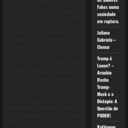
Fakes numa
O Governo Bolsonaro passou
sociedade
incólume sobre os milhares de
em ruptura.
mortos, sem Ministro da Saúde,
sem nenhuma estratégia de
Juliana
em
combate a pandemia, foi
Gabriela –
levando, como se enfrentar a
Elomar
doença, bastaria coragem, um
bando de covardes com medo,
Trump é
“não são homens”?
Louco? –
Arnobio
A falta de respeito à inteligência
Rocha
em
não tem fim, Bolsonaro fez
Trump-
questão de comemorar apenas
Musk e a
200 mil mortos diante de 7.4
Distopia: A
milhões de infectados, afinal o
Questão do
que significa a morte de apenas
PODER!
0.1% da população, ou 2.7% dos
doentes, é um cálculo
Kathianne