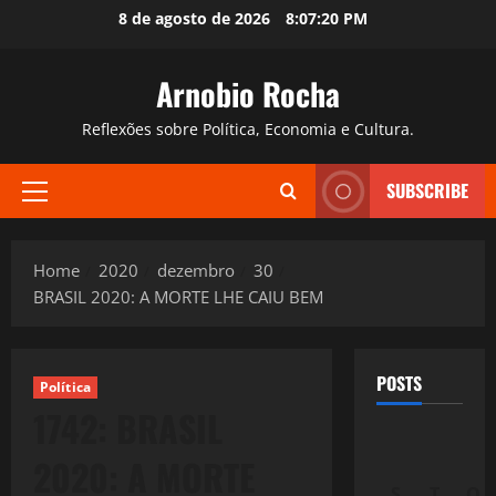
Skip
8 de agosto de 2026
8:07:21 PM
to
content
Arnobio Rocha
Reflexões sobre Política, Economia e Cultura.
SUBSCRIBE
Primary
Menu
Home
2020
dezembro
30
BRASIL 2020: A MORTE LHE CAIU BEM
POSTS
Política
1742: BRASIL
2020: A MORTE
S
T
Q