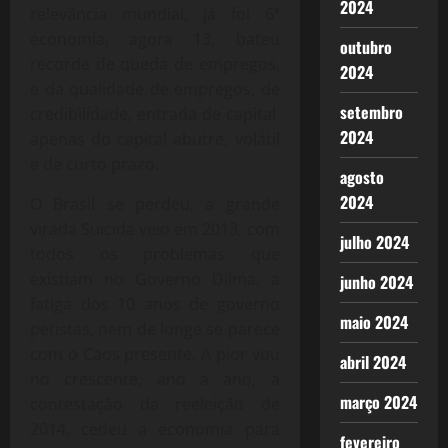
2024
relevância mundial, já foi 6ª
economia, agora 13, bateu
outubro
recorde de queda de empregos,
2024
e da qualidade de empregos, de
setembro
credibilidade, entrada de capital
2024
apenas do capital abutre, volátil
e de curto prazo.
agosto
2024
O Brasil se perdeu, a grande
virada Suicida veio em 2013, com
julho 2024
todos os problemas que
existiam no Governo Dilma, a
junho 2024
fatiga dos 10 anos de governo
maio 2024
petistas, nem de longe se parece
com o Caos presente. A pior vou
abril 2024
no crescente, ano a ano, a
março 2024
contestação da reeleição de
2014, cedeu a economia para
fevereiro