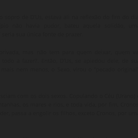
sopro de D’Us, estava ali na reflexão do fim do dia
ípio não havia pudor, bateu aquela solidão, um
seria sua única fonte de prazer.
privada, mas não tem para quem deixar, quem va
todo a fazer?. Então, D’Us, se apiedou dele, de su
m mais nem menos, o Sexo, virou o “pecado original”
asciam com os dois sexos. Copulando o Céu (Urano) 
tanhas, os mares e rios, e toda vida, por fim, Cronos
er, passa a engolir os filhos, exceto Cronos, por um