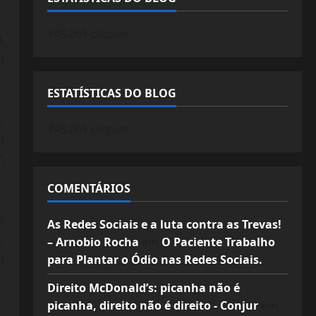
745.061 cliques
,
a
ESTATÍSTICAS DO BLOG
i
745.061 cliques
a
,
COMENTÁRIOS
e
As Redes Sociais e a luta contra as Trevas!
,
– Arnobio Rocha
em
O Paciente Trabalho
a
para Plantar o Ódio nas Redes Sociais.
Direito McDonald’s: picanha não é
picanha, direito não é direito - Conjur
em