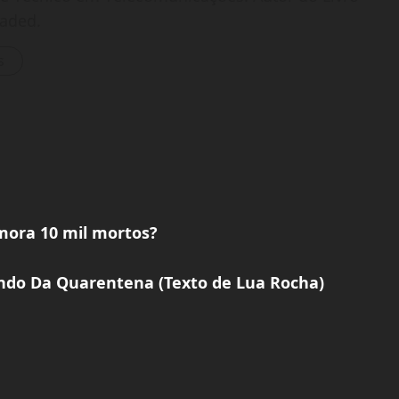
oaded.
s
mora 10 mil mortos?
ndo Da Quarentena (Texto de Lua Rocha)