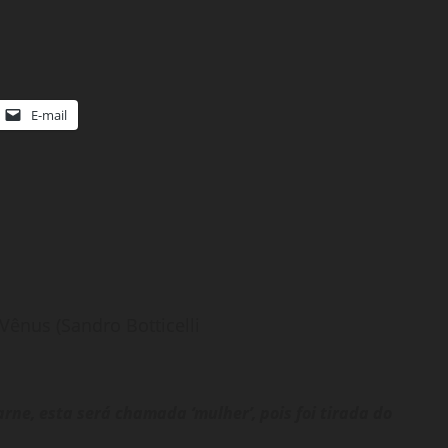
E-mail
ênus (Sandro Botticelli
rne, esta será chamada ‘mulher’, pois foi tirada do