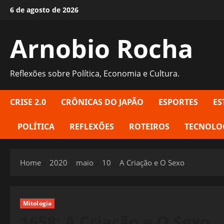
Skip
6 de agosto de 2026
to
content
Arnobio Rocha
Reflexões sobre Política, Economia e Cultura.
CRISE 2.0
CRÔNICAS DO JAPÃO
ESPORTES
ES
POLÍTICA
REFLEXÕES
ROTEIROS
TECNOLO
Home
2020
maio
10
A Criação e O Sexo
Mitologia
1658: A Criação e O Sexo