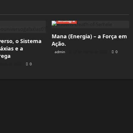
Mitologia
Mana (Energia) – a Força em
verso, o Sistema
Ação.
láxias e a
admin
17 de março de 2022
0
rega
maio de 2022
0