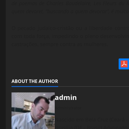
de poemas de Charles Baudelaire, Les Fleurs du
quem devoret, “buscando a quem devorar”, é muito 
O pecado judaico-cristão ou a liberdade contr
com toda força, impedindo o pleno desenvolvi
castrações, sempre contra as mulheres.
ABOUT THE AUTHOR
admin
Administrator
Nascido em Bela Cruz (Ceará - 
Brasília (DF - Brasil) Advogad