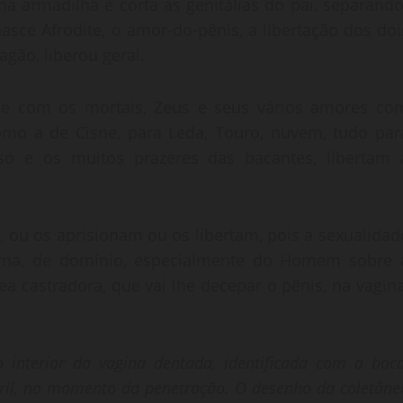
 armadilha e corta as genitálias do pai, separando
asce Afrodite, o amor-do-pênis, a libertação dos doi
gão, liberou geral.
 e com os mortais, Zeus e seus vários amores co
omo a de Cisne, para Leda, Touro, nuvem, tudo par
niso e os muitos prazeres das bacantes, libertam 
 ou os aprisionam ou os libertam, pois a sexualidad
tima, de domínio, especialmente do Homem sobre 
 castradora, que vai lhe decepar o pênis, na vagina
o interior da vagina dentada, identificada com a boca
iril, no momento da penetração. O desenho da coletâne