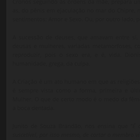
Cronos seguindo às ordens da mãe, prepara uma
as, do pênis em ejaculação no mar do Chipre, n
sentimentos: Amor e Sexo. Ou, por outro lado, pa
A sucessão de deuses, que amavam entre si,
deusas e mulheres, variadas metamorfoses, c
reproduzir, pois o sexo era, e é, vida. Dio
humanidade, grega, da culpa.
A Criação é um ato humano em que as religiões,
é sempre vista como a forma, primeira e úl
Mulher. O que de certo modo é o medo da fêmea
a boca dentada.
Junito de Souza Brandão, nos ensina que “
É 
suscetível, por isso mesmo, de cortar o membro v