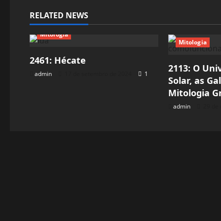
RELATED NEWS
Mitologia
Mitologia
2461: Hécate
2113: O Uni
admin
17 de setembro de 2024
1
Solar, as Ga
Mitologia G
admin
29 de 