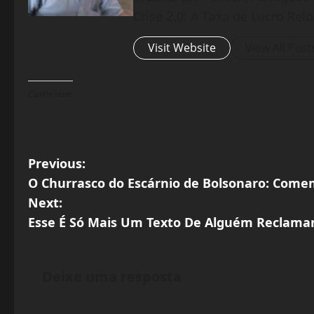
Crise 2.0: A Taxa de Lucro Rel
Visit Website
View All Post
Curtir isso:
P
Previous:
O Churrasco do Escárnio de Bolsonaro: Come
o
Next:
s
Esse É Só Mais Um Texto De Alguém Reclama
t
Deixe uma resposta
n