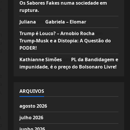
-
Os Sabores Fakes numa sociedade em
s
ruptura.
Juliana
em
Gabriela – Elomar
Trump é Louco? – Arnobio Rocha
em
m
Trump-Musk e a Distopia: A Questão do
a
PODER!
a
Kathianne Simões
em
PL da Bandidagem e
impunidade, é o preço do Bolsonaro Livre!
e
a
ARQUIVOS
,
agosto 2026
,
julho 2026
a
junho 2026