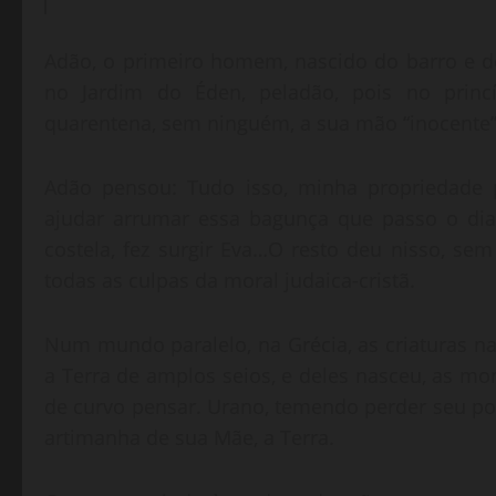
Adão, o primeiro homem, nascido do barro e do 
no Jardim do Éden, peladão, pois no princ
quarentena, sem ninguém, a sua mão “inocente” 
Adão pensou: Tudo isso, minha propriedade 
ajudar arrumar essa bagunça que passo o dia 
costela, fez surgir Eva…O resto deu nisso, se
todas as culpas da moral judaica-cristã.
Num mundo paralelo, na Grécia, as criaturas n
a Terra de amplos seios, e deles nasceu, as mon
de curvo pensar. Urano, temendo perder seu pod
artimanha de sua Mãe, a Terra.