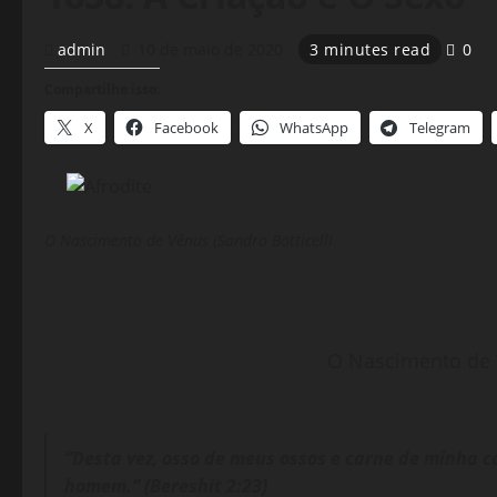
admin
10 de maio de 2020
3 minutes read
0
Compartilhe isso:
X
Facebook
WhatsApp
Telegram
O Nascimento de Vênus (Sandro Botticelli
O Nascimento de V
“Desta vez, osso de meus ossos e carne de minha ca
homem.” (Bereshit 2:23)