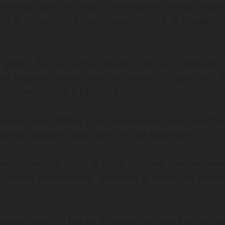
cista, desfilava rindo e destruindo direitos sociais
era o bálsamo na sua cruzada contra o Estado, n
odre da sua família ligada à milícia, pareciam 
o segundo plano nos noticiários, O raciocínio: 
hadores contra o Estado, é ótima,.
oubos autoritários e as provocações mais explícitas
 agenda Guedes, mas quer o fim de Bolsonaro.
choca o mundo, não é mais possível simplesment
 claque domesticada, ofendem à honra, os valore
adura rumo à ditadura disforme, de uma família se