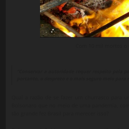
Com 10 mil mortos o
“Conservar a autoridade requer respeito pela p
portanto, o desprezo e o mais seguro meio para 
Qual a razão de se fazer um churrasco para 
Bolsonaro que no meio de uma pandemia, com 
tão grande fez Brasil para merecer isso?