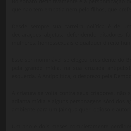
Bolsonaro definitivamente é a personificação d
que não tem empatia nem pelo filhos, que pre
Desde sempre sua carreira política é de u
declarações abjetas, defendendo ditadores f
mulheres, homossexuais e qualquer direito hu
Esse ser inominável se elegeu presidente do Br
pela grande mídia, na sua cruzada antipetis
esquerda. A Antipolítica, o desprezo pela Democr
A criatura se volta contra seus criadores, nã
adianta mídia e alguns personagens sórdidos a
ambiente para um Jair qualquer, odioso e autori
Um ano e dois meses completamente perdidos,