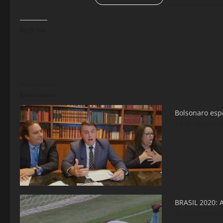
Curtir isso:
Relacionado
Bolsonaro espe
10 de agosto 
BRASIL 2020:
30 de dezemb