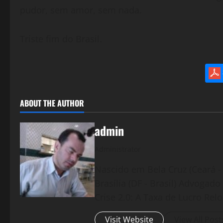
pudor, sem amor, sem nada.
Triste fim do Brasil.
ABOUT THE AUTHOR
admin
Administrator
Nascido em Bela Cruz (Ceará - 
Brasília (DF - Brasil) Advogad
Crise 2.0: A Taxa de Lucro Rel
Visit Website
View All Post