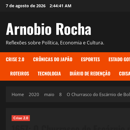
Skip
7 de agosto de 2026
2:44:42 AM
to
content
Arnobio Rocha
Reflexões sobre Política, Economia e Cultura.
CRISE 2.0
CRÔNICAS DO JAPÃO
ESPORTES
ESTADO GO
ROTEIROS
TECNOLOGIA
DIÁRIO DE REDENÇÃO
COISA
Home
2020
maio
8
O Churrasco do Escárnio de B
Crise 2.0
1657: O Churrasco do Escárnio