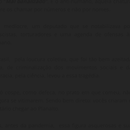
o “
Mal banalizado”
. É o anti-humano, aquela criatur
fere os chamar por números e não por nomes.
m medíocre, um deputado que se notabilizava po
ascistas, torturadores e uma agenda de ofensas à
mano.
asil, pela loucura coletiva, que foi tão bem azeitad
ta, de criminalização dos movimentos sociais e d
acia, pela ciência, levou a essa tragédia.
o só cospe, como defeca, no prato em que comeu, nã
gora se vitimarem. Sendo bem direto: vocês criaram 
tário chegar ao Planalto.
 antes da pandemia, essa figura asquerosas e su