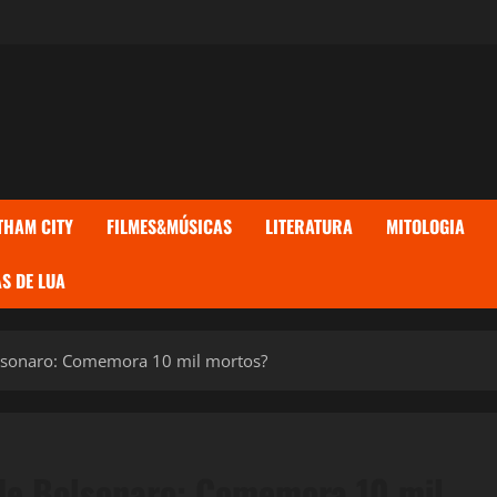
THAM CITY
FILMES&MÚSICAS
LITERATURA
MITOLOGIA
S DE LUA
olsonaro: Comemora 10 mil mortos?
 de Bolsonaro: Comemora 10 mil