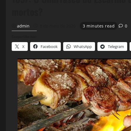
mortos?
admin
8 de maio de 2020
3 minutes read
0
Compartilhe isso:
X
Facebook
WhatsApp
Telegram