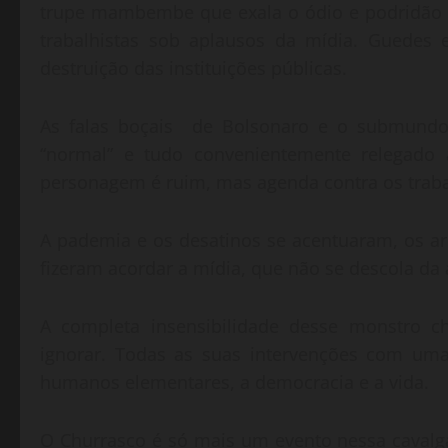
trupe mambembe que exala o ódio e podridão fas
trabalhistas sob aplausos da mídia. Guedes 
destruição das instituições públicas.
As falas boçais de Bolsonaro e o submundo p
“normal” e tudo convenientemente relegado a
personagem é ruim, mas agenda contra os trabal
A pademia e os desatinos se acentuaram, os arr
fizeram acordar a mídia, que não se descola da
A completa insensibilidade desse monstro 
ignorar. Todas as suas intervenções com uma
humanos elementares, a democracia e a vida.
O Churrasco é só mais um evento nessa cavalg