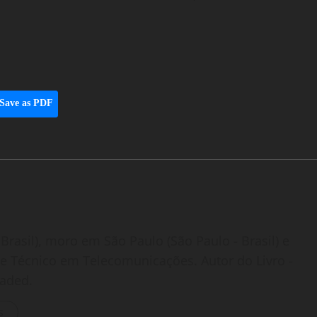
Save as PDF
Brasil), moro em São Paulo (São Paulo - Brasil) e
o e Técnico em Telecomunicações. Autor do Livro -
oaded.
s