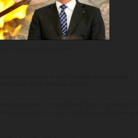
 que comemora, Bolsonaro?
essoa ou pelo cargo. O maior inimigo da autoridade é,
miná-la é a risada” (Hannah Arendt)
umas 30 pessoas na quarentena? Que tipo de gente 
10 mil mortos, fará uma confraternização? Que ma