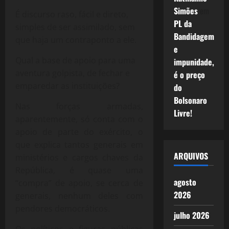
Simões
em
É discurso raso, fácil e direto,
PL da
simples de ser assimilado, sem
Bandidagem
que haja um contraponto a ele.
e
Qual a base de apoio para uma
impunidade,
aventura golpista, de fechar e
é o preço
emparedar as instituições?
do
Bolsonaro
Nas forças armadas,
Livre!
aparentemente, só conta com o
apoio de parte do exército, o
que explica tantos generais em
ARQUIVOS
ministérios e cargos chaves da
República, é quase uma
agosto
“compra” de apoio, se cerca de
2026
generais, nenhum deles com
pendores democráticos.
julho 2026
Os políticos e figuras públicas