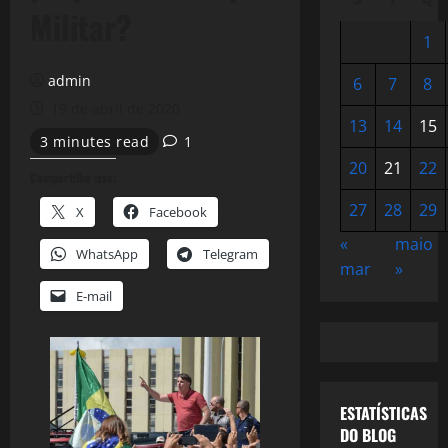
Militar?
1
admin
6
7
8
19 de abril de 2020
13
14
15
3 minutes read
1
20
21
22
Compartilhe isso:
27
28
29
X
Facebook
«
maio
WhatsApp
Telegram
mar
»
E-mail
ESTATÍSTICAS
DO BLOG