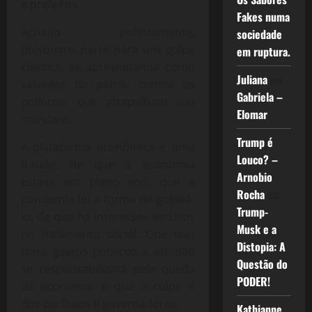
e prefeitos.
Fakes numa
Acuado politicamente,
sociedade
Bolsonaro parte para um golpe
em ruptura.
clássico, se apresentando como
Juliana
em
salvador da pátria, contra os
Gabriela –
políticos, que atrapalham seu
Elomar
mandato.
Trump é
A plataforma econômica é uma
Louco? –
fraude, de que a economia
Arnobio
estava em pleno voo, que a
Rocha
em
pandemia foi a forma de golpeá-
Trump-
lo, de que há interesses escusos
Musk e a
no isolamento social. Que isso
Distopia: A
trará gastos públicos e ele não
Questão do
se responsabilizará pela queda
PODER!
da economia, e que a culpa é
dos perfeitos e governadores.
Kathianne