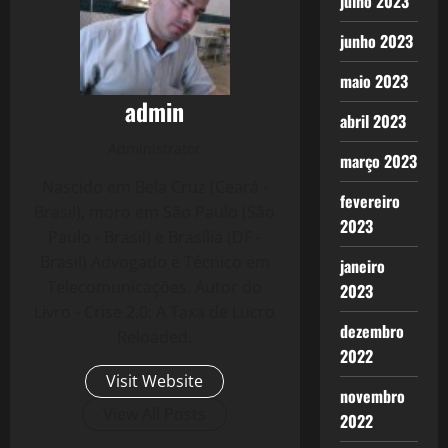
julho 2023
junho 2023
maio 2023
admin
abril 2023
Administrator
março 2023
Nascido em Bela Cruz (Ceará -
fevereiro
Brasil), moro em São Paulo (São
2023
Paulo - Brasil) e Brasília (DF -
Brasil) Advogado e Técnico em
janeiro
Telecomunicações. Autor do
2023
Livro - Crise 2.0: A Taxa de Lucro
dezembro
Reloaded.
2022
Visit Website
novembro
View All Posts
2022