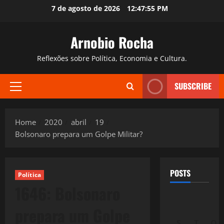
Skip
7 de agosto de 2026
12:47:56 PM
to
content
Arnobio Rocha
Reflexões sobre Política, Economia e Cultura.
SUBSCRIBE
Primary
Menu
Home
2020
abril
19
Bolsonaro prepara um Golpe Militar?
POSTS
Política
1646: Bolsonaro
prepara um Golpe
S
T
Q