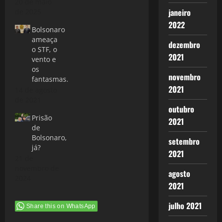
20 de maio
janeiro
de 2025
2022
Bolsonaro
ameaça
dezembro
o STF, o
2021
vento e
os
novembro
fantasmas.
2021
14 de agosto
de 2021
outubro
Prisão
2021
de
Bolsonaro,
setembro
já?
2021
21 de
novembro de
agosto
2024
2021
julho 2021
Share this on WhatsApp