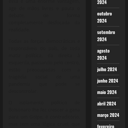
essa é uma enorme vantagem,
2024
age de mãos livres e pauta o
outubro
debate, de forma
2024
completamente desfocada da
realidade.
setembro
2024
Todas as forças democráticas e
responsáveis do país, de toda
agosto
matiz política, da direita à
2024
esquerda, passando pelo centro,
julho 2024
estão preocupadas com a
tragédia social de uma
junho 2024
pandemia que pode se
descontrolar.
maio 2024
O isolamento político de
abril 2024
Bolsonaro lhe fez crescer a gana
março 2024
para um Golpe, é contraditório,
mas tem uma lógica cruel, que
fevereiro