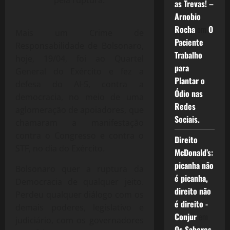
as Trevas! –
Arnobio
Rocha
em
O
Mais um Crime de
Paciente
Responsabilidade de Bolsonaro,
Trabalho
hoje, 19/04, foi ao Quartel
para
General do Exército e fez a
Plantar o
defesa do AI-5, contra a
Ódio nas
democracia, no meio de uma
Redes
aglomeração de apoiadores, que
Sociais.
chamaram a manifestação
contra o Congresso e contra o
Direito
STF, no dia do Exército.
McDonald’s:
picanha não
Bolsonaro quer a ruptura da
é picanha,
Democracia de qualquer jeito.
direito não
Perdeu qualquer diálogo com os
é direito -
demais poderes, legislativo e
Conjur
em
judiciário, com os governadores
Os Sabores