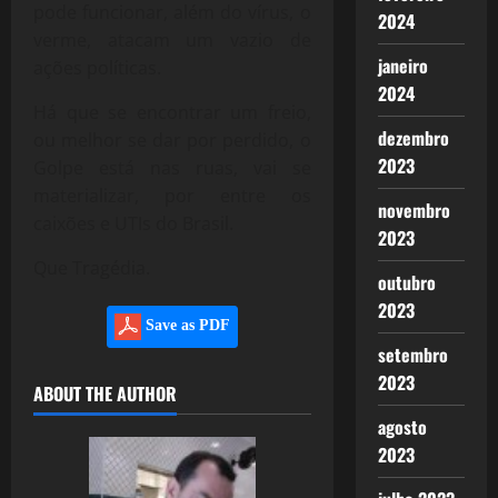
pode funcionar, além do vírus, o
2024
verme, atacam um vazio de
janeiro
ações políticas.
2024
Há que se encontrar um freio,
dezembro
ou melhor se dar por perdido, o
2023
Golpe está nas ruas, vai se
materializar, por entre os
novembro
caixões e UTIs do Brasil.
2023
Que Tragédia.
outubro
2023
Save as PDF
setembro
2023
ABOUT THE AUTHOR
agosto
2023