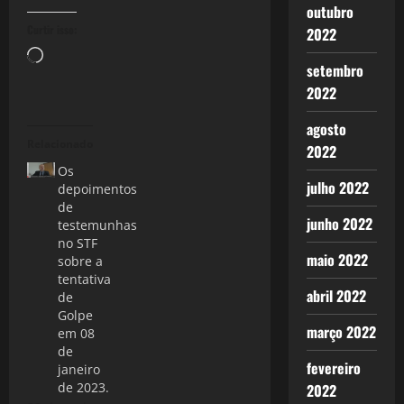
outubro
Curtir isso:
2022
Carregando...
setembro
2022
agosto
Relacionado
2022
Os
julho 2022
depoimentos
de
junho 2022
testemunhas
no STF
maio 2022
sobre a
tentativa
abril 2022
de
Golpe
março 2022
em 08
de
fevereiro
janeiro
de 2023.
2022