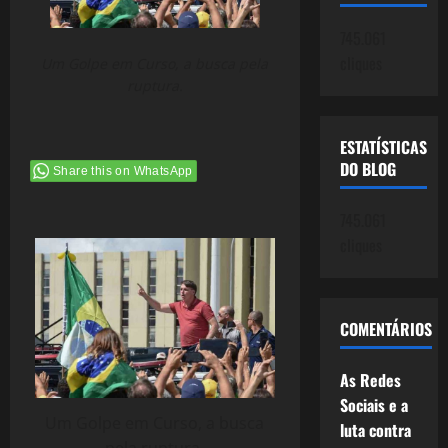
745.061
cliques
Um Golpe em Curso, a busca pela
ruptura.
ESTATÍSTICAS
DO BLOG
Share this on WhatsApp
745.061
cliques
COMENTÁRIOS
As Redes
Sociais e a
Um Golpe em Curso, a busca
luta contra
pela ruptura.