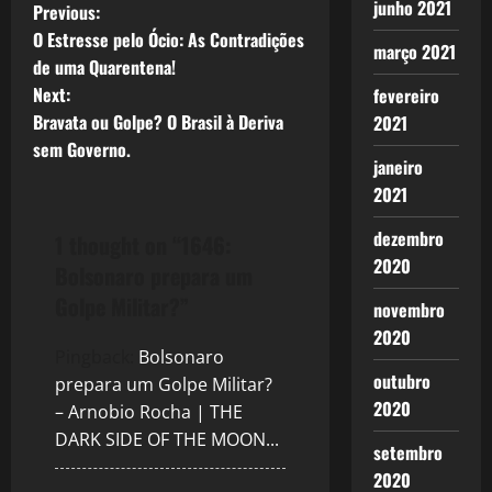
junho 2021
P
Previous:
O Estresse pelo Ócio: As Contradições
março 2021
o
de uma Quarentena!
Next:
fevereiro
s
Bravata ou Golpe? O Brasil à Deriva
2021
t
sem Governo.
janeiro
n
2021
dezembro
a
1 thought on “
1646:
2020
Bolsonaro prepara um
v
Golpe Militar?
”
novembro
i
2020
Pingback:
Bolsonaro
g
outubro
prepara um Golpe Militar?
2020
– Arnobio Rocha | THE
a
DARK SIDE OF THE MOON...
setembro
t
2020