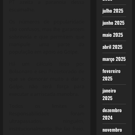
PT azeita a paranoia dessa
escumalha.
julho 2025
Os números de popularidade
junho 2025
são confusos, mas lhe garantem
maio 2025
sobrevida e que permitem que
manipule uma parte da
abril 2025
população em apoio ao Golpe.
março 2025
Há um cálculo feito por
fevereiro
Bolsonaro e seu Protetorado de
2025
que se demorar muito a dar o
Golpe, não terá força para
janeiro
executar a arriscada manobra.
2025
Todos os limites de
dezembro
Responsabilidade foram
2024
ultrapassados, ninguém,
institucionalmente, lhe faz freio,
novembro