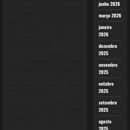
junho 2026
que o apoiam são as vivandeiras
da ditadura e que desprezam a
março 2026
democracia, gente medíocre co
janeiro
certo apoio midiático, como
2026
Moro, um juiz que rasgava a
constituição e as leis.
dezembro
2025
Na outra ponta, Bolsonaro e sua
família, alimentam uma horda
novembro
de fascistas/canalha e insana na
2025
internet, redes sociais, os velhos
outubro
dos patos da Paulista, Leblon,
2025
Aldeota, Asa Sul, etc.
setembro
As carreatas e manifestações
2025
dão vida real ao delírio, dizem
combater o tal “plano secreto”
agosto
de Maia, Dória e STF. O ódio ao
2025