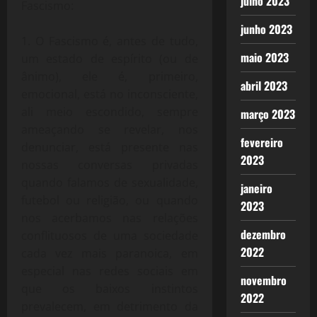
julho 2023
Fascismo:
junho 2023
O Fascismo é, antes de tudo,
maio 2023
um estado de espírito (ou de
ânimo), ele é, primeiro,
abril 2023
emocional, está no inconsciente,
ali meio escondido, sempre
março 2023
ameaçando se revelar, nos
fevereiro
denunciar, está presente nas
2023
nossas conversas privadas
quando falamos de sexualidade,
janeiro
futebol ou religião, ou quando
2023
nos acerbamos nas relações
dezembro
conflituosos de uma sociedade
2022
cada vez mais paranoica, em
especial nas redes sociais em
novembro
que os baixos instintos
2022
prevalecem, em detrimento da