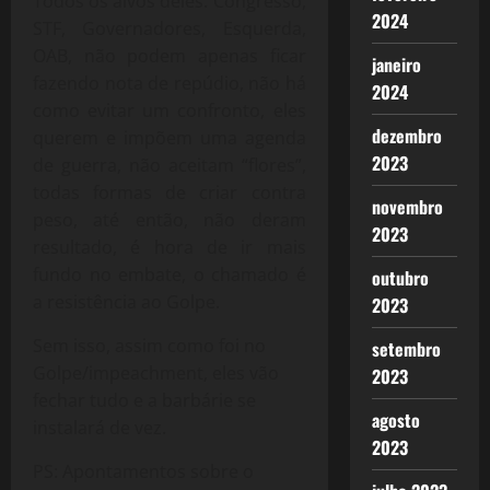
Todos os alvos deles: Congresso,
2024
STF, Governadores, Esquerda,
OAB, não podem apenas ficar
janeiro
fazendo nota de repúdio, não há
2024
como evitar um confronto, eles
dezembro
querem e impõem uma agenda
2023
de guerra, não aceitam “flores”,
todas formas de criar contra
novembro
peso, até então, não deram
2023
resultado, é hora de ir mais
fundo no embate, o chamado é
outubro
a resistência ao Golpe.
2023
Sem isso, assim como foi no
setembro
Golpe/impeachment, eles vão
2023
fechar tudo e a barbárie se
agosto
instalará de vez.
2023
PS: Apontamentos sobre o