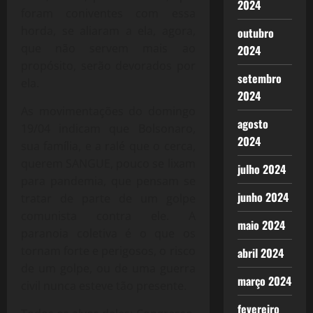
2024
foram coniventes com essa
horda, se aliaram a ela, agora,
outubro
que não servem mais ao
2024
propósito, serão devorados por
setembro
ela.
2024
As movimentações do domingo
agosto
19/04 indicam que Bolsonaro,
2024
sua família, e a ralé que o cerca,
querem SANGUE, pouco se lixam
julho 2024
para pandemia, que pensam se
junho 2024
tratar de parte de um golpe
comunista contra ele. A
maio 2024
paranoia coletiva é o que os
tornam forte e perigosos, o risco
abril 2024
de um golpe, ou de uma guerra
março 2024
civil nunca esteve tão presente.
fevereiro