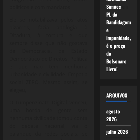
Simões
em
políticos e com mandatos.
PL da
Ele se notabilizava pelos atos
Bandidagem
bizarros, fazia apologia à
e
Ditadura, à tortura e que
impunidade,
sempre disse que não gostava
é o preço
de Democracia, de Estado
do
Democrático de Direitos, Política
Bolsonaro
e que não tem nenhuma
Livre!
urbanidade e civilidade. Empatia
social ZERO. Mesmo assim, se
elegeu,
ARQUIVOS
O Lumpenzinato Digital venceu,
uma horda de gente sem
agosto
nenhuma civilidade tomou conta
2026
do debate nacional, via o
julho 2026
palanque da redes sociais, se