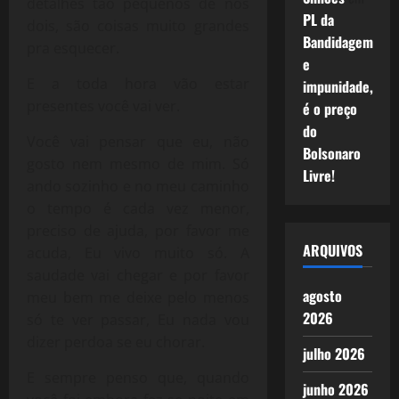
detalhes tão pequenos de nós
PL da
dois, são coisas muito grandes
Bandidagem
pra esquecer.
e
E a toda hora vão estar
impunidade,
presentes você vai ver.
é o preço
do
Você vai pensar que eu, não
Bolsonaro
gosto nem mesmo de mim. Só
Livre!
ando sozinho e no meu caminho
o tempo é cada vez menor,
preciso de ajuda, por favor me
ARQUIVOS
acuda, Eu vivo muito só. A
saudade vai chegar e por favor
agosto
meu bem me deixe pelo menos
2026
só te ver passar, Eu nada vou
dizer perdoa se eu chorar.
julho 2026
E sempre penso que, quando
junho 2026