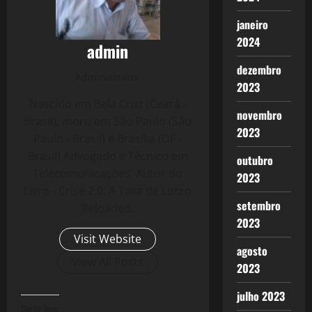
janeiro
2024
admin
dezembro
Administrator
2023
Nascido em Bela Cruz (Ceará -
novembro
Brasil), moro em São Paulo (São
2023
Paulo - Brasil) e Brasília (DF -
Brasil) Advogado e Técnico em
outubro
Telecomunicações. Autor do
2023
Livro - Crise 2.0: A Taxa de Lucro
setembro
Reloaded.
2023
Visit Website
agosto
View All Posts
2023
julho 2023
Curtir isso: