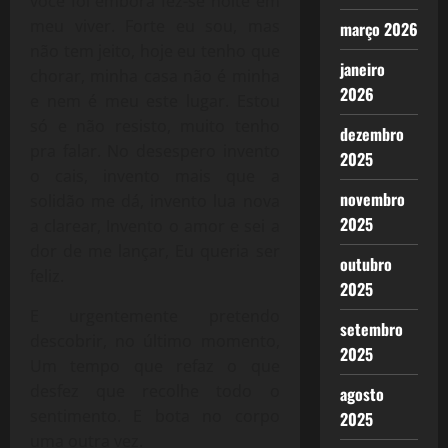
você foi embora fez-se noite em
meu viver. Forte eu sou, mas
março 2026
não tem jeito, hoje eu tenho que
janeiro
chorar, minha casa não é minha
2026
e nem é meu este lugar. Estou
só e não resisto, muito tenho
dezembro
pra falar. No desespero invento
2025
o cais, invento mais que a
novembro
solidão me dá, invento lua nova
2025
a clarear, Invento o amor e sei a
dor de me lançar, Eu queria ser
outubro
feliz.
2025
E urgentemente pretendo
setembro
descobrir, no último momento,
2025
Um tempo que refaz o que
desfez que recolhe todo o
agosto
sentimento. E bota no corpo
2025
uma outra vez.