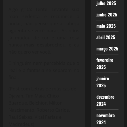
julho 2025
Algo grita: Tente! Levante sua
junho 2025
mão sedenta e recomece a
andar, não pense que a cabeça
maio 2025
aguenta se você parar, Arco-íris
abril 2025
já mudou de cor e uma rosa
nunca mais desabrochou, e eu
março 2025
não quero ver você.
fevereiro
E ninguém nem percebida que o
2025
real e a fantasia se separam no
final.
janeiro
2025
(Post com Letras de músicas de
Djavan, Tim Maia, Chico
dezembro
Buarque, Belchior, Milton
2024
Nascimento, Roberto Carlos,
novembro
Raul Seixas, Vital Farias e
2024
Madredeus)