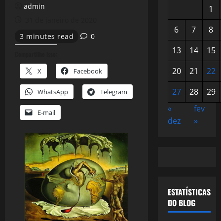
admin
1
31 de janeiro de 2020
6
7
8
3 minutes read
0
13
14
15
Compartilhe isso:
20
21
22
X
Facebook
27
28
29
WhatsApp
Telegram
«
fev
E-mail
dez
»
ESTATÍSTICAS
DO BLOG