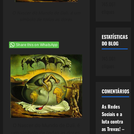
745.061
cliques
O Nascer do Mundo de Dali. é um
símbolo de todas as dores.
ESTATÍSTICAS
DO BLOG
Share this on WhatsApp
745.061
cliques
COMENTÁRIOS
As Redes
Sociais e a
luta contra
O Nascer do Mundo de Dali. é
as Trevas! –
um símbolo de todas as dores.