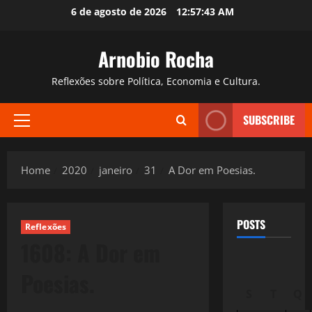
Skip
6 de agosto de 2026
12:57:44 AM
to
content
Arnobio Rocha
Reflexões sobre Política, Economia e Cultura.
SUBSCRIBE
Primary
Menu
Home
2020
janeiro
31
A Dor em Poesias.
POSTS
Reflexões
1608: A Dor em
Poesias.
S
T
Q