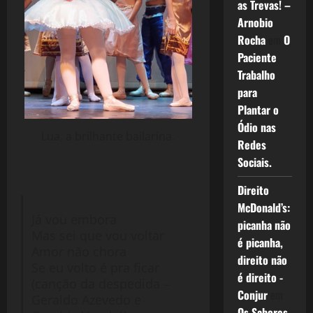
as Trevas! –
Arnobio
Rocha
em
O
Paciente
Trabalho
para
Plantar o
Ódio nas
Lua, a brilhante bailarina.
Redes
Sociais.
Direito
McDonald’s:
Já vou embora
picanha não
Mas sei que vou voltar
é picanha,
Amor não chora
direito não
Se eu volto é pra ficar
é direito -
(canção da despedida –
Conjur
em
Geraldo Azevedo e
Os Sabores