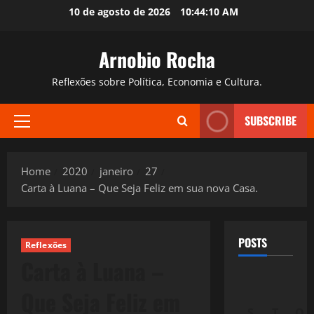
Skip
10 de agosto de 2026
10:44:11 AM
to
content
Arnobio Rocha
Reflexões sobre Política, Economia e Cultura.
SUBSCRIBE
Primary
Menu
Home
2020
janeiro
27
Carta à Luana – Que Seja Feliz em sua nova Casa.
POSTS
Reflexões
Carta à Luana –
Que Seja Feliz em
S
T
Q