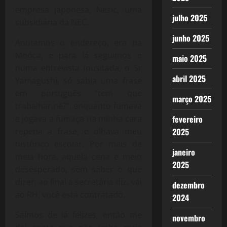
empresa japonesa, Nesic, uma
julho 2025
subsidiária da NEC.
junho 2025
Anotamos o endereço, era na
Moóca, e para lá seguimos e
maio 2025
numa entrevista inusitada, o Sr
abril 2025
Yamagushi, só sabia uma frase
em português “tem que
março 2025
trabalhar,né?”, enquanto fumava
fevereiro
e jogava a fumaça na minha cara
2025
repetia a frase, e olhava meu
histórico escolar. Por mais de
janeiro
meia hora, aquela cena e meio
2025
desesperado, sem saber o que
dizer, ao final a secretária diz, vai
dezembro
ao RH, você está contratado.
2024
Saímos de lá felizes, então me
novembro