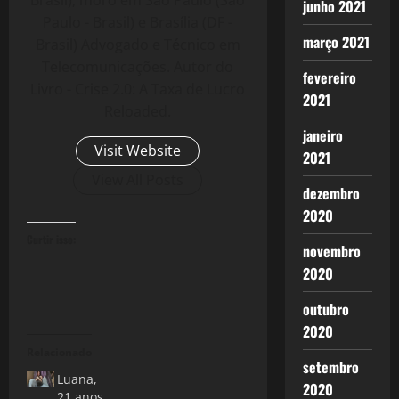
Brasil), moro em São Paulo (São
junho 2021
Paulo - Brasil) e Brasília (DF -
março 2021
Brasil) Advogado e Técnico em
Telecomunicações. Autor do
fevereiro
Livro - Crise 2.0: A Taxa de Lucro
2021
Reloaded.
janeiro
Visit Website
2021
View All Posts
dezembro
2020
Curtir isso:
novembro
2020
outubro
2020
Relacionado
setembro
Luana,
2020
21 anos.