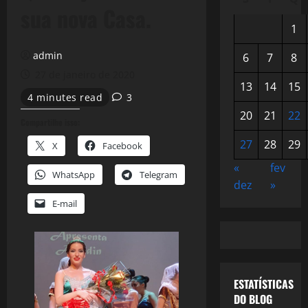
sua nova Casa.
1
admin
6
7
8
27 de janeiro de 2020
13
14
15
4 minutes read
3
20
21
22
Compartilhe isso:
27
28
29
X
Facebook
«
fev
WhatsApp
Telegram
dez
»
E-mail
ESTATÍSTICAS
DO BLOG