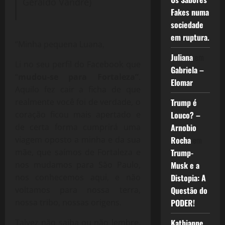
Geraldo Vandré)
Fakes numa
sociedade
em ruptura.
“Minha pequena Luana,
Juliana
em
Li no seu perfil do Facebook que
Gabriela –
“
mudou-se para Fortaleza”
.
Elomar
Aquilo fez cair a ficha de que
Trump é
realmente você foi de verdade, o
Louco? –
coração ficou mais apertado e
Arnobio
de certa forma cumprirá uma
Rocha
em
viagem oposto a minha e da sua
Trump-
mãe, que saímos de Fortaleza e
Musk e a
nos mudamos para São Paulo,
Distopia: A
nos conhecemos aqui, e não
Questão do
voltamos para nossa terra,
PODER!
nossa tribo, nossas origens.
Kathianne
Talvez não saiba ou não lembre,