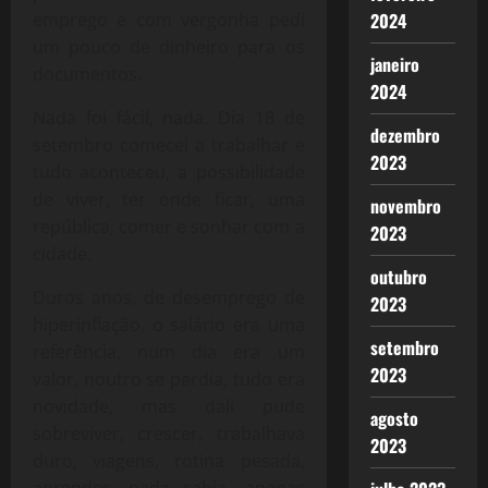
2024
emprego e com vergonha pedi
um pouco de dinheiro para os
janeiro
documentos.
2024
Nada foi fácil, nada. Dia 18 de
dezembro
setembro comecei a trabalhar e
2023
tudo aconteceu, a possibilidade
de viver, ter onde ficar, uma
novembro
república, comer e sonhar com a
2023
cidade.
outubro
Duros anos, de desemprego de
2023
hiperinflação, o salário era uma
setembro
referência, num dia era um
2023
valor, noutro se perdia, tudo era
novidade, mas dali pude
agosto
sobreviver, crescer, trabalhava
2023
duro, viagens, rotina pesada,