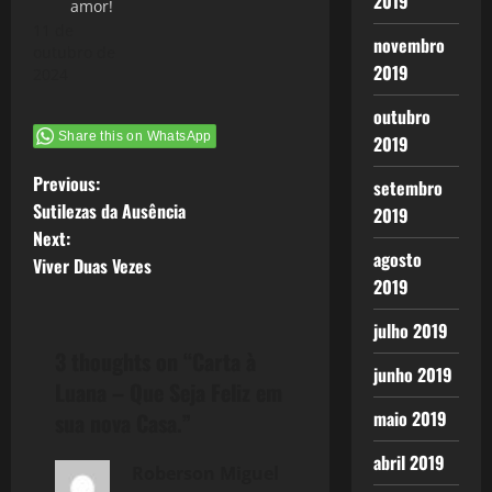
2019
amor!
11 de
novembro
outubro de
2019
2024
outubro
Share this on WhatsApp
2019
P
Previous:
setembro
Sutilezas da Ausência
2019
o
Next:
agosto
Viver Duas Vezes
s
2019
t
julho 2019
3 thoughts on “
Carta à
n
junho 2019
Luana – Que Seja Feliz em
a
maio 2019
sua nova Casa.
”
v
abril 2019
Roberson Miguel