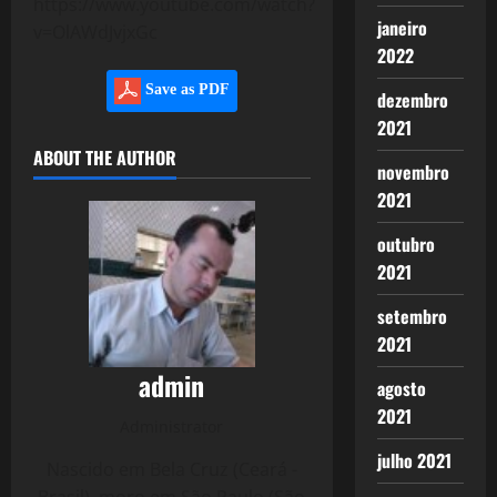
https://www.youtube.com/watch?
janeiro
v=OlAWdJvjxGc
2022
Save as PDF
dezembro
2021
ABOUT THE AUTHOR
novembro
2021
outubro
2021
setembro
2021
admin
agosto
2021
Administrator
julho 2021
Nascido em Bela Cruz (Ceará -