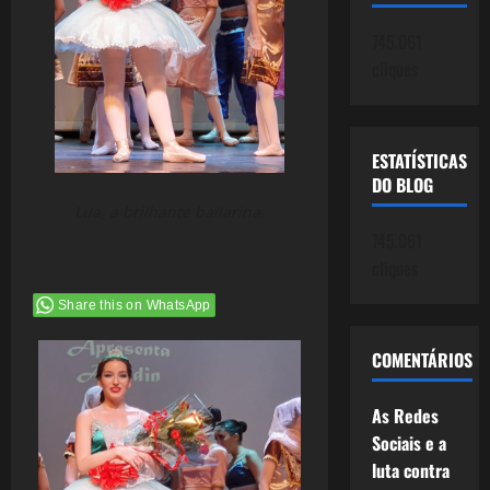
745.061
cliques
ESTATÍSTICAS
DO BLOG
Lua, a brilhante bailarina.
745.061
cliques
Share this on WhatsApp
COMENTÁRIOS
As Redes
Sociais e a
luta contra