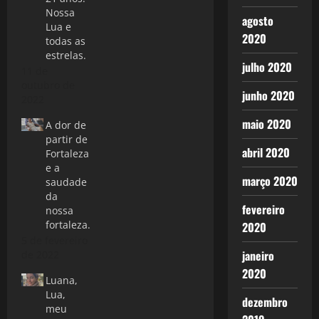
Nossa
agosto
Lua e
2020
todas as
estrelas.
julho 2020
11 de
outubro de
junho 2020
2022
maio 2020
A dor de
partir de
abril 2020
Fortaleza
e a
março 2020
saudade
da
fevereiro
nossa
fortaleza.
2020
5 de fevereiro
janeiro
de 2022
2020
Luana,
Lua,
dezembro
meu