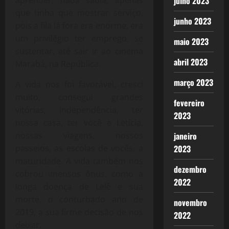
julho 2023
aprender, nada sabia, apenas
que tinha que mostrar serviço,
junho 2023
pois a fila lá fora era enorme, era
um privilégio ter emprego, se
maio 2023
sustentar, até sair ir ao cinema
abril 2023
Marabá, na República.
março 2023
A vida nos foi favorável, cresci
muito, consegui grandes
fevereiro
vitórias, independência, ter
2023
nossa casa, ter você e Letícia,
janeiro
nossas viagens, nossos
2023
passeios, as escolas de vocês, a
maturidade. A vida também nos
dezembro
cobrou imensos ônus, como a
2022
longa doença de Lelê e sua
morte, o conturbado ano de
novembro
2019, a sua firme decisão de nos
2022
deixar.