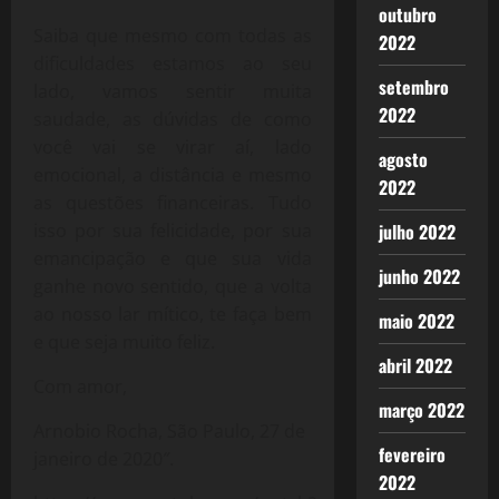
outubro
Saiba que mesmo com todas as
2022
dificuldades estamos ao seu
setembro
lado, vamos sentir muita
2022
saudade, as dúvidas de como
você vai se virar aí, lado
agosto
emocional, a distância e mesmo
2022
as questões financeiras. Tudo
julho 2022
isso por sua felicidade, por sua
emancipação e que sua vida
junho 2022
ganhe novo sentido, que a volta
ao nosso lar mítico, te faça bem
maio 2022
e que seja muito feliz.
abril 2022
Com amor,
março 2022
Arnobio Rocha, São Paulo, 27 de
fevereiro
janeiro de 2020″.
2022