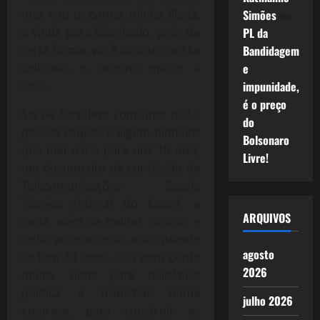
Simões
em
mas vou te contar minha ilíada,
PL da
a vinda para São Paulo, pois, de
Bandidagem
certa forma, você iniciou a nossa
e
Odisseia, o retorno mítico à
impunidade,
ítaca.
é o preço
Saí de Fortaleza com uma mala,
do
poucas roupas e algum dinheiro
Bolsonaro
que mal daria para uns 15 dias,
Livre!
um documento de conclusão de
Telecomunicações Escola
Técnica Federal do Ceará, e
ARQUIVOS
nada, além de muitos sonhos e
todas as incertezas, mas quando
agosto
se tem 20 anos, isso nem conta
2026
muito, vinha para militância
política e trabalhar numa
julho 2026
empresa, para construir as