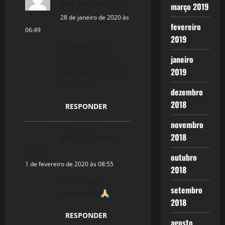
dos Santos
disse:
i
março 2019
28 de janeiro de 2020 às
g
fevereiro
06:49
2019
a
Que linda sua
janeiro
historia de vida,
t
2019
me inspira muito.
abraços
i
dezembro
2018
RESPONDER
o
novembro
n
2018
Kelly Di Santi
disse:
outubro
1 de fevereiro de 2020 às 08:55
2018
Um abraço
setembro
camarada
2018
RESPONDER
agosto