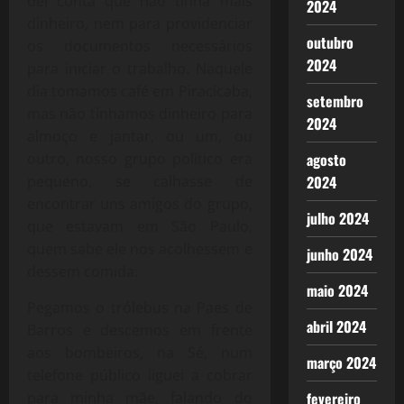
dei conta que não tinha mais
2024
dinheiro, nem para providenciar
outubro
os documentos necessários
2024
para iniciar o trabalho. Naquele
dia tomamos café em Piracicaba,
setembro
mas não tínhamos dinheiro para
2024
almoço e jantar, ou um, ou
agosto
outro, nosso grupo político era
2024
pequeno, se calhasse de
encontrar uns amigos do grupo,
julho 2024
que estavam em São Paulo,
quem sabe ele nos acolhessem e
junho 2024
dessem comida.
maio 2024
Pegamos o trólebus na Paes de
abril 2024
Barros e descemos em frente
aos bombeiros, na Sé, num
março 2024
telefone público liguei a cobrar
fevereiro
para minha mãe, falando do