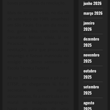
junho 2026
bases proletárias da revolução.
março 2026
Mais de 30 anos atrás, no dia 04
de setembro de 1989, amanheci
janeiro
em São Paulo. Era um dia muito
2026
frio, garoa fina, vim com meu
camarada Nelson Vilela, lá de
dezembro
Piracicaba, nossa base da
2025
revolução, para que procurasse
novembro
emprego e fizesse matricula no
2025
estágio do último semestre da
Escola Técnica Federal.
outubro
2025
Ali no Tietê, rumamos a pé para
ETFSP, ao chegarmos lá, fui à
setembro
secretária, com alguns
2025
documentos, fiz a matrícula e no
agosto
mural de estágios/empregos,
2025
havia um anúncio de uma