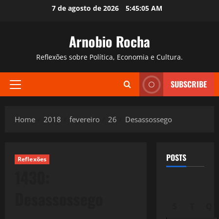
Skip
7 de agosto de 2026
5:45:06 AM
to
content
Arnobio Rocha
Reflexões sobre Política, Economia e Cultura.
SUBSCRIBE
Primary
Menu
Home
2018
fevereiro
26
Desassossego
POSTS
Reflexões
1430:
Desassossego
S
T
Q