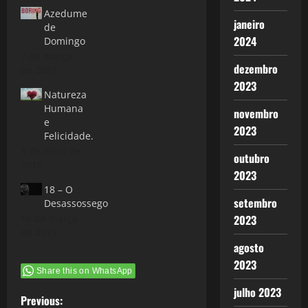
Azedume
janeiro
de
2024
Domingo
7 de março
dezembro
de 2021
2023
Natureza
Humana
novembro
e
2023
Felicidade.
3 de maio de
outubro
2016
2023
18 – O
setembro
Desassossego
2023
18 de março
de 2019
agosto
2023
Share this on WhatsApp
julho 2023
P
Previous: