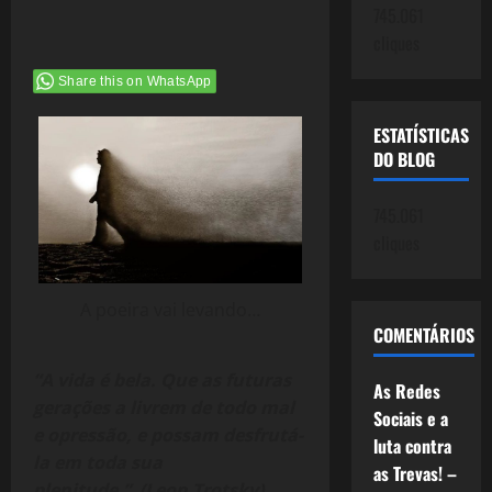
745.061
cliques
Share this on WhatsApp
ESTATÍSTICAS
DO BLOG
745.061
cliques
A poeira vai levando…
COMENTÁRIOS
“A vida é bela. Que as futuras
As Redes
gerações a livrem de todo mal
Sociais e a
e opressão, e possam desfrutá-
luta contra
la em toda sua
as Trevas! –
plenitude.” (Leon Trotsky)