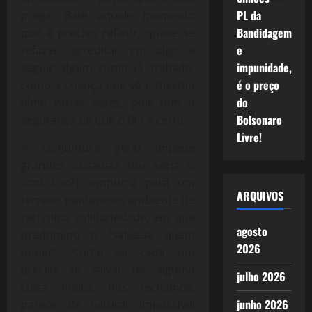
PL da
prega. Bate aquele momento
Bandidagem
que é preciso refletir, quase se
e
refazer, acreditar em algo e
impunidade,
seguir algum rumo já trilhado,
é o preço
como a criança que vê o mesmo
do
filme várias vezes, pois tem a
Bolsonaro
segurança de que o fim é certo.
Livre!
A conjuntura geral impede
grandes ousadias (ou seria o
contrário?), empurra para um
ARQUIVOS
terreno pantanoso, ambiente de
raríssima solidariedade, em que
agosto
predomino o “salve-se quem
2026
puder”. Como se cada um
precise se salvar de alguma
julho 2026
coisa maior, nos fechamos,
junho 2026
parece até natural. Impossível