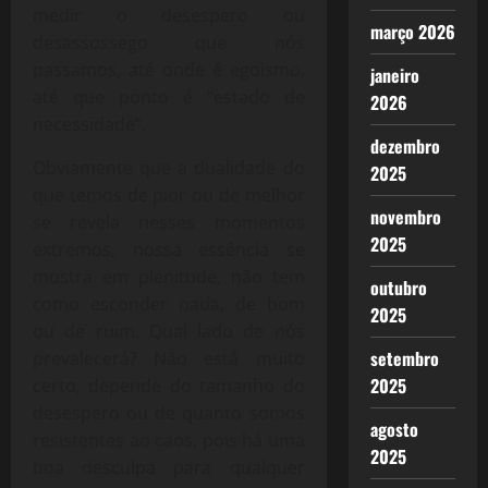
medir o desespero ou
março 2026
desassossego que nós
passamos, até onde é egoismo,
janeiro
até que ponto é “estado de
2026
necessidade”.
dezembro
Obviamente que a dualidade do
2025
que temos de pior ou de melhor
novembro
se revela nesses momentos
2025
extremos, nossa essência se
mostra em plenitude, não tem
outubro
como esconder nada, de bom
2025
ou de ruim. Qual lado de nós
setembro
prevalecerá? Não está muito
2025
certo, depende do tamanho do
desespero ou de quanto somos
agosto
resistentes ao caos, pois há uma
2025
boa desculpa para qualquer