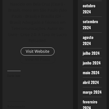
Nascido em Bela Cruz (Ceará -
outubro
Brasil), moro em São Paulo (São
2024
Paulo - Brasil) e Brasília (DF -
setembro
Brasil) Advogado e Técnico em
2024
Telecomunicações. Autor do
Livro - Crise 2.0: A Taxa de Lucro
agosto
Reloaded.
2024
Visit Website
julho 2024
View All Posts
junho 2024
maio 2024
Curtir isso:
abril 2024
março 2024
fevereiro
Relacionado
2024