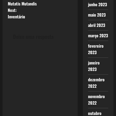
Mutatis Mutandis
junho 2023
o
Next:
maio 2023
Inventário
s
abril 2023
t
março 2023
Deixe uma resposta
n
fevereiro
a
2023
v
janeiro
2023
i
dezembro
g
2022
a
novembro
2022
t
outubro