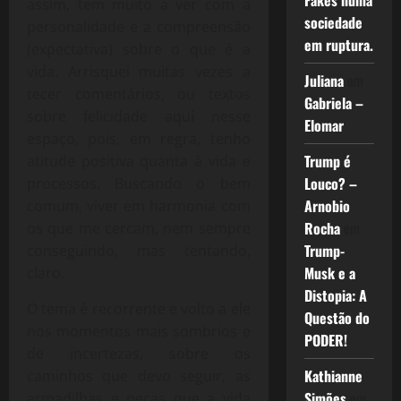
Fakes numa
assim, tem muito a ver com a
sociedade
personalidade e a compreensão
em ruptura.
(expectativa) sobre o que é a
vida. Arrisquei muitas vezes a
Juliana
em
tecer comentários, ou textos
Gabriela –
sobre felicidade aqui nesse
Elomar
espaço, pois, em regra, tenho
Trump é
atitude positiva quanta à vida e
Louco? –
processos. Buscando o bem
Arnobio
comum, viver em harmonia com
Rocha
em
os que me cercam, nem sempre
Trump-
conseguindo, mas tentando,
Musk e a
claro.
Distopia: A
O tema é recorrente e volto a ele
Questão do
nos momentos mais sombrios e
PODER!
de incertezas, sobre os
Kathianne
caminhos que devo seguir, as
Simões
em
armadilhas e peças que a vida