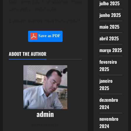
lado, sem juízo de valores, mais
julho 2025
uma vez, constatação.
junho 2025
E assim, vamos, mas para onde?
maio 2025
Save as PDF
abril 2025
março 2025
ABOUT THE AUTHOR
fevereiro
2025
janeiro
2025
dezembro
2024
admin
novembro
Administrator
2024