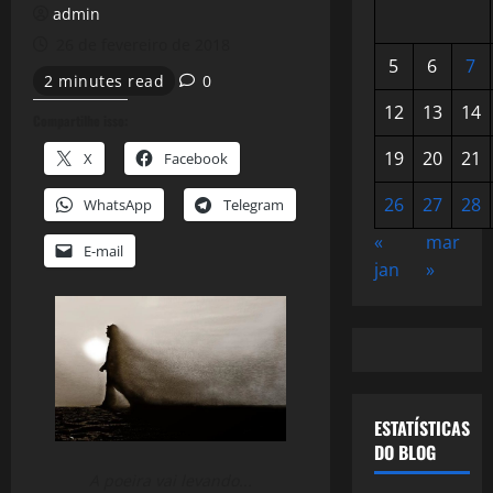
admin
26 de fevereiro de 2018
5
6
7
2 minutes read
0
12
13
14
Compartilhe isso:
19
20
21
X
Facebook
26
27
28
WhatsApp
Telegram
«
mar
E-mail
jan
»
ESTATÍSTICAS
DO BLOG
A poeira vai levando...