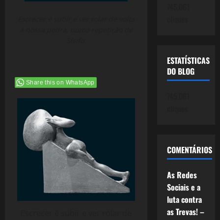
745.061
cliques
Escrecer é subir e ver rolar de volta
a nossa pedra, numa repetição de
Sísifo.
ESTATÍSTICAS
DO BLOG
Share this on WhatsApp
745.061
cliques
COMENTÁRIOS
As Redes
Sociais e a
luta contra
as Trevas! –
Escrecer é subir e ver rolar de