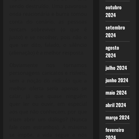
sendo destruído. Uma pavorosa
outubro
onda reacionária e burra tomou
2024
conta do cenário, as pessoas
setembro
tentam sobreviver (o que é
2024
justo) e se recolher, pois não o
que ser dito, falado, o silêncio
agosto
(alienação) é a melhor resposta.
2024
Obviamente nos tornamos
julho 2024
personagens caricatos e risíveis,
junho 2024
sem a noção do ridículo que a
melhor oferta seria apenas se
maio 2024
calar, já que quase ninguém
quer ler ou ouvir, em especial
abril 2024
aos que não conhecem, por que
março 2024
iriam abrir um diálogo? (Nunca
fale com estranhos). A máxima
fevereiro
se impõe, a vida segue e nós
2024