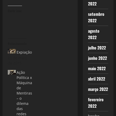
2022
Curtir isso:
setembro
2022
agosto
2022
Relacionado
julho 2022
Expiação
junho 2022
22 de maio
de 2015
maio 2022
Ação
Política x
abril 2022
Máquina
de
março 2022
Mentiras
– o
fevereiro
dilema
2022
das
redes