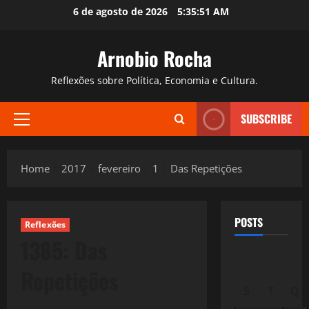
Skip
6 de agosto de 2026
5:35:52 AM
to
content
Arnobio Rocha
Reflexões sobre Política, Economia e Cultura.
SUBSCRIBE
Primary
Menu
Home
2017
fevereiro
1
Das Repetições
POSTS
Reflexões
1385: Das
Repetições
S
T
Q