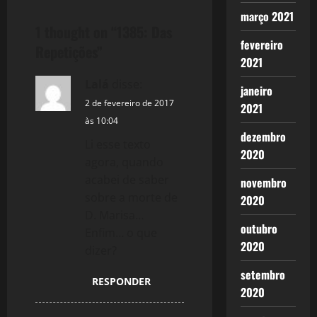
t
março 2021
1 thought on “
1385: Das
n
fevereiro
Repetições
”
2021
a
Lalá
disse:
janeiro
v
2 de fevereiro de 2017
2021
i
às 10:04
dezembro
Li esse texto
g
2020
agora, quando
acabei de saber
novembro
a
sobre a morte de
2020
t
D. Marisa…
outubro
Enfim… o que
i
2020
dizer?
o
setembro
RESPONDER
2020
n