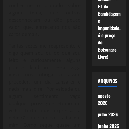
conhecimento acurado sobre
PL da
algum tema, que outros
Bandidagem
desconheciam ou dão pouco
e
valor, que, entretanto nos são
impunidade,
caros demais.
é o preço
do
Tantas vezes me reapresento e
Bolsonaro
digo quem sou ou do que sou
Livre!
feito e curiosamente alguns
poucos lembram, essa vaga
ideia nos obriga a assim
ARQUIVOS
proceder, um dia cansarei e
nada mais direi. Por vaidade ou
agosto
algum sentimento vago
2026
qualquer, prossigo e retomo um
velho texto que expressa a
julho 2026
definição que melhor caiba em
mim. Como segue quase um
junho 2026