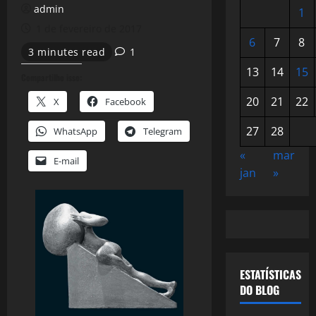
admin
1
1 de fevereiro de 2017
6
7
8
3 minutes read
1
13
14
15
Compartilhe isso:
20
21
22
X
Facebook
27
28
WhatsApp
Telegram
«
mar
E-mail
jan
»
ESTATÍSTICAS
DO BLOG