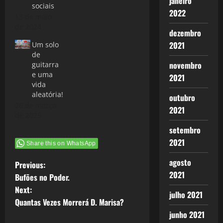
janeiro
sociais
2022
13 de maio
de 2024
dezembro
2021
Um solo
de
novembro
guitarra
e uma
2021
vida
aleatória!
outubro
26 de março
2021
de 2025
setembro
2021
Share this on WhatsApp
agosto
P
Previous:
2021
Bufões no Poder.
o
Next:
julho 2021
Quantas Vezes Morrerá D. Marisa?
s
junho 2021