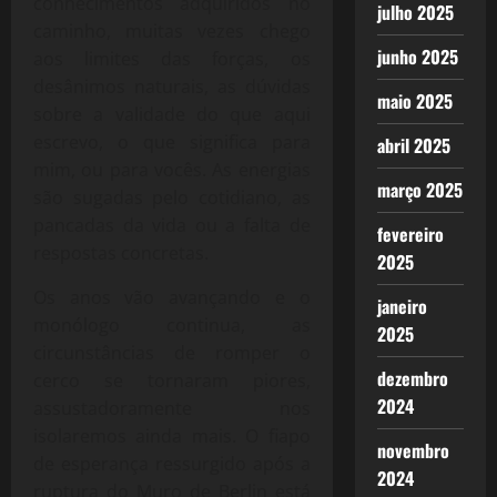
conhecimentos adquiridos no
julho 2025
caminho, muitas vezes chego
junho 2025
aos limites das forças, os
desânimos naturais, as dúvidas
maio 2025
sobre a validade do que aqui
escrevo, o que significa para
abril 2025
mim, ou para vocês. As energias
março 2025
são sugadas pelo cotidiano, as
pancadas da vida ou a falta de
fevereiro
respostas concretas.
2025
Os anos vão avançando e o
janeiro
monólogo continua, as
2025
circunstâncias de romper o
dezembro
cerco se tornaram piores,
2024
assustadoramente nos
isolaremos ainda mais. O fiapo
novembro
de esperança ressurgido após a
2024
ruptura do Muro de Berlin está