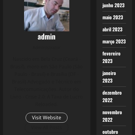
junho 2023
maio 2023
abril 2023
admin
março 2023
Administrator
fevereiro
Nascido em Bela Cruz (Ceará -
2023
Brasil), moro em São Paulo (São
janeiro
Paulo - Brasil) e Brasília (DF -
2023
Brasil) Advogado e Técnico em
Telecomunicações. Autor do
dezembro
Livro - Crise 2.0: A Taxa de Lucro
2022
Reloaded.
novembro
Visit Website
2022
View All Posts
outubro