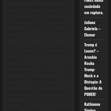
Fakes numa
mais atentos entenderão o
sociedade
desejo de reafirmação de ideias
em ruptura.
que muitas vezes voltam, pois
eles mesmos estão submersos a
Juliana
em
milhões de opções, com certeza
Gabriela –
melhores do que os meus
Elomar
textos.
Trump é
Intuí que reescrever as diatribes
Louco? –
é uma forma de reabrir um
Arnobio
diálogo com o que já
Rocha
em
conhecemos, mas que
Trump-
dificilmente tornaremos a
Musk e a
conversar sobre, quase um
Distopia: A
papo de “surdo/mudo”. Há
Questão do
também uma boa possibilidade,
PODER!
pedante, de que assim agimos
por uma satisfação íntima de
Kathianne
tornar público o nosso
Simões
em