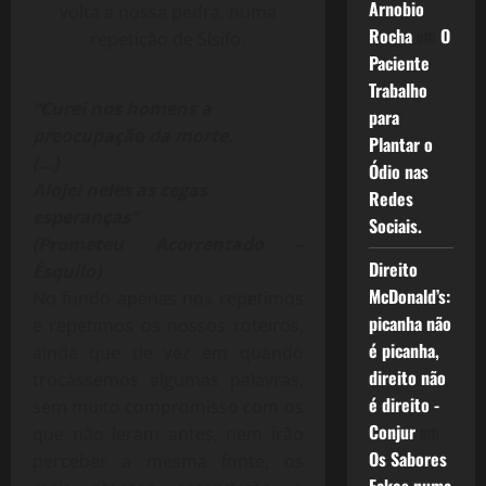
Arnobio
volta a nossa pedra, numa
Rocha
em
O
repetição de Sísifo.
Paciente
Trabalho
“Curei nos homens a
para
preocupação da morte.
Plantar o
(…)
Ódio nas
Alojei neles as cegas
Redes
esperanças”
Sociais.
(Prometeu Acorrentado –
Direito
Ésquilo)
McDonald’s:
No fundo apenas nos repetimos
picanha não
e repetimos os nossos roteiros,
é picanha,
ainda que de vez em quando
direito não
trocássemos algumas palavras,
é direito -
sem muito compromisso com os
Conjur
em
que não leram antes, nem irão
Os Sabores
perceber a mesma fonte, os