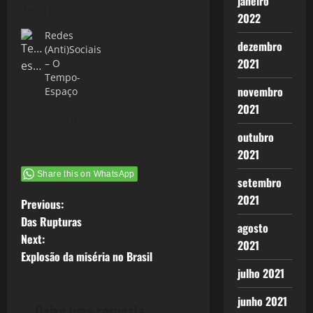
janeiro
de 2012
2022
Redes
dezembro
(Anti)Sociais
2021
– O
Tempo-
novembro
Espaço
28 de
2021
novembro de
2013
outubro
2021
Share this on WhatsApp
setembro
2021
P
Previous:
Das Rupturas
agosto
o
Next:
2021
Explosão da miséria no Brasil
s
julho 2021
t
junho 2021
Deixe uma resposta