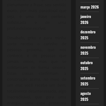
plenamente a frase, seu sentido
março 2026
exato, por mais paradoxal que
janeiro
seja, é uma frase perfeita,
2026
sofisticada e de uma
profundidade incrível.
dezembro
2025
Desabafo, grito e para minha
sorte recebo o carinho de
novembro
pessoas próxima, que nos
2025
conhece, e de pessoas que
jamais vimos, mas que se
outubro
solidarizam de forma sincera.
2025
Estas coisas confirmam a
setembro
construção acima, no meio de
2025
um
mal
, você recebe um
bem
,
totalmente desinteressado, algo
agosto
inacreditável, que gera uma
2025
energia, uma capa protetora