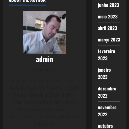
junho 2023
maio 2023
abril 2023
março 2023
fevereiro
admin
2023
janeiro
Administrator
2023
Nascido em Bela Cruz (Ceará -
Brasil), moro em São Paulo (São
dezembro
Paulo - Brasil) e Brasília (DF -
2022
Brasil) Advogado e Técnico em
novembro
Telecomunicações. Autor do
2022
Livro - Crise 2.0: A Taxa de Lucro
Reloaded.
outubro