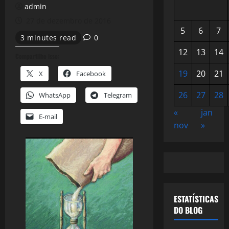
admin
27 de dezembro de 2016
5
6
7
3 minutes read
0
12
13
14
Compartilhe isso:
19
20
21
X
Facebook
26
27
28
WhatsApp
Telegram
«
jan
E-mail
nov
»
ESTATÍSTICAS
DO BLOG