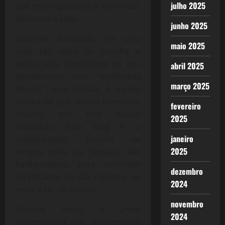
julho 2025
que nos impulsiona a continuar,
enfrentar e viver.
junho 2025
Sinto-me iluminado, ter uma
maio 2025
rede tão vasta de carinho e
apoio, esta capacidade de nos
abril 2025
envolvermos com “problemas
março 2025
alheios”, sem dúvida, é aquela
chama de que somos humanos,
fevereiro
mesmo por trás destas
2025
máquinas. Este blog e a
janeiro
solidariedade, carinho de
2025
amigos reais ou virtuais, são
fundamentais, para continuar
dezembro
acreditando no dia seguinte, na
2024
meta a ser alcançada.
novembro
Noutras vezes, o amor
2024
incondicional que alimentamos