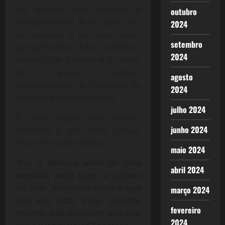
por nossos filhos torna-se o
outubro
combustível da fé de que tudo
2024
se resolverá e por eles temos
setembro
que perseverar, lutar, trabalhar,
2024
mesmo que a mente e o corpo,
em geral, estejam
agosto
desconectados do cotidiano da
2024
empresa e da própria vida.
julho 2024
A vida segue em passos
junho 2024
melhores e sem tanta pressa,
mas com muita música.
maio 2024
“Fui à floresta viver de livre
abril 2024
vontade, para sugar o tutano
da vida. Aniquilar tudo o que
março 2024
não era
vida. Para, quando
fevereiro
morrer, não descobrir que não
2024