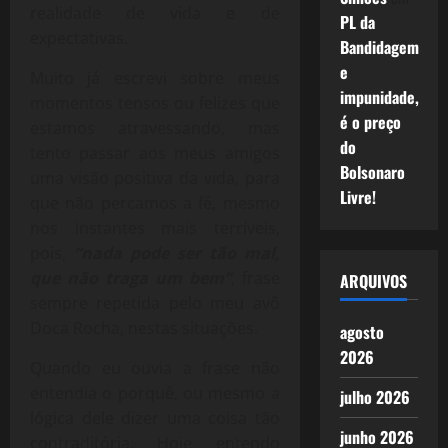
realidade de vida e de
PL da
expectativas.
Bandidagem
e
Muito já escrevi sobre meus
impunidade,
momentos tensos ou felizes que
é o preço
estamos atravessando, mas
do
tento passar aos meus amigos
Bolsonaro
uma visão positiva da vida, para
Livre!
que não percamos a fé, mesmo
nos instantes mais terríveis,
pois,
“nada pode ser tão mal,
que não traga um bem”
, frase
ARQUIVOS
sempre repetida pelo meu avô
Doca Rocha, nestas situações.
agosto
2026
Quando eu ouvia a frase não
entendia o porquê, ou mesmo a
julho 2026
lógica dele dizer uma coisa tão
junho 2026
contraditória. Hoje entendo