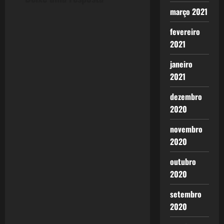
n
março 2021
a
fevereiro
2021
v
janeiro
i
2021
g
dezembro
2020
a
novembro
t
2020
i
outubro
o
2020
n
setembro
2020