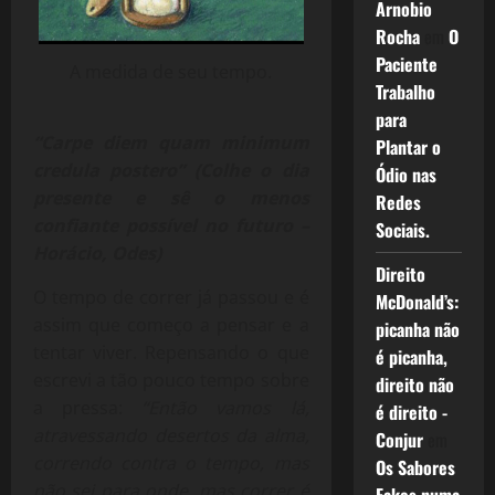
Arnobio
Rocha
em
O
Paciente
A medida de seu tempo.
Trabalho
para
“Carpe diem quam minimum
Plantar o
credula postero”
(Colhe o dia
Ódio nas
presente e sê o menos
Redes
confiante possível no futuro –
Sociais.
Horácio, Odes)
Direito
O tempo de correr já passou e é
McDonald’s:
assim que começo a pensar e a
picanha não
tentar viver. Repensando o que
é picanha,
escrevi a tão pouco tempo sobre
direito não
a pressa:
“Então vamos lá,
é direito -
atravessando desertos da alma,
Conjur
em
correndo contra o tempo, mas
Os Sabores
não sei para onde, mas correr é