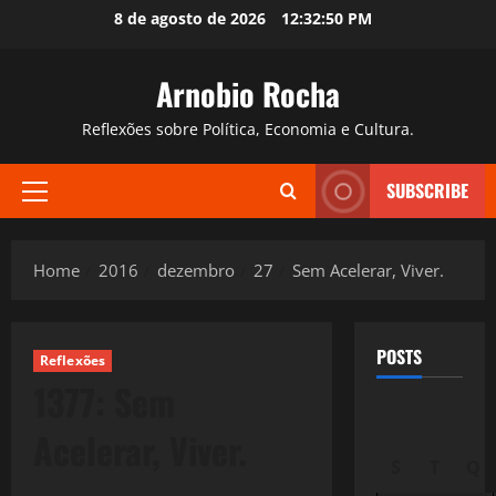
Skip
8 de agosto de 2026
12:32:51 PM
to
content
Arnobio Rocha
Reflexões sobre Política, Economia e Cultura.
SUBSCRIBE
Primary
Menu
Home
2016
dezembro
27
Sem Acelerar, Viver.
POSTS
Reflexões
1377: Sem
Acelerar, Viver.
S
T
Q