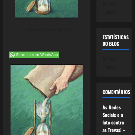
745.061
cliques
A medida de seu tempo.
ESTATÍSTICAS
DO BLOG
Share this on WhatsApp
745.061
cliques
COMENTÁRIOS
As Redes
Sociais e a
luta contra
as Trevas! –