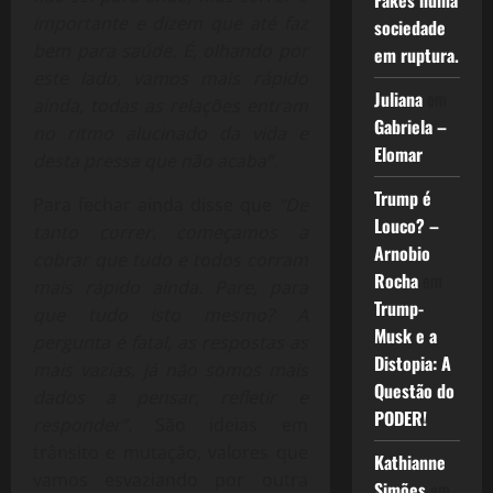
Fakes numa
importante e dizem que até faz
sociedade
bem para saúde. É, olhando por
em ruptura.
este lado, vamos mais rápido
Juliana
em
ainda, todas as relações entram
Gabriela –
no ritmo alucinado da vida e
Elomar
desta pressa que não acaba”.
Trump é
Para fechar ainda disse que
“De
Louco? –
tanto correr, começamos a
Arnobio
cobrar que tudo e todos corram
Rocha
em
mais rápido ainda. Pare, para
Trump-
que tudo isto mesmo? A
Musk e a
pergunta é fatal, as respostas as
Distopia: A
mais vazias, já não somos mais
Questão do
dados a pensar, refletir e
PODER!
responder”.
São ideias em
trânsito e mutação, valores que
Kathianne
vamos esvaziando por outra
Simões
em