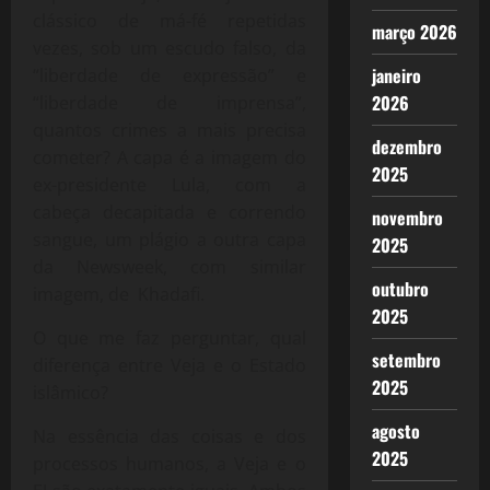
clássico de má-fé repetidas
março 2026
vezes, sob um escudo falso, da
janeiro
“liberdade de expressão” e
2026
“liberdade de imprensa”,
quantos crimes a mais precisa
dezembro
cometer? A capa é a imagem do
2025
ex-presidente Lula, com a
cabeça decapitada e correndo
novembro
sangue, um plágio a outra capa
2025
da Newsweek, com similar
outubro
imagem, de Khadafi.
2025
O que me faz perguntar, qual
setembro
diferença entre Veja e o Estado
2025
islâmico?
agosto
Na essência das coisas e dos
2025
processos humanos, a Veja e o