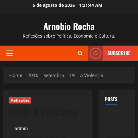
Skip
5 de agosto de 2026
1:21:45 AM
to
content
Arnobio Rocha
Reflexões sobre Política, Economia e Cultura.
SUBSCRIBE
Primary
Menu
Home
2016
setembro
19
A Violência
POSTS
Reflexões
1347: A Violência
admin
S
T
Q
19 de setembro de 2016