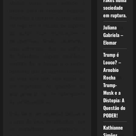
Fakes numa
Muitas vezes esse espaço é
sociedade
usado para o embate político,
em ruptura.
filosófico e literário, outras vezes
ele exprime o estado de espírito
Juliana
em
do autor, suas frustrações e
Gabriela –
perspectivas. Ainda, raramente,
Elomar
seus extremos, dor ou euforia
Trump é
de felicidade. Algum equilíbrio,
Louco? –
sempre foi a busca e o norte,
Arnobio
confesso que os últimos eventos
Rocha
em
da vida, não têm sido fáceis de
Trump-
ser digeridos. As questões da
Musk e a
vida privada, não se sobrepõem
Distopia: A
às razões públicas.
Questão do
Dois fatos, em especial, Deltan e
PODER!
a capa da Veja, movimentos que
Kathianne
se completam. O primeiro, a
Simões
em