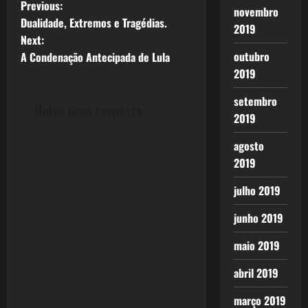
P
Previous:
novembro
Dualidade, Extremos e Tragédias.
2019
o
Next:
outubro
A Condenação Antecipada de Lula
s
2019
t
setembro
Deixe uma resposta
2019
n
agosto
a
2019
v
julho 2019
i
junho 2019
g
maio 2019
a
abril 2019
t
março 2019