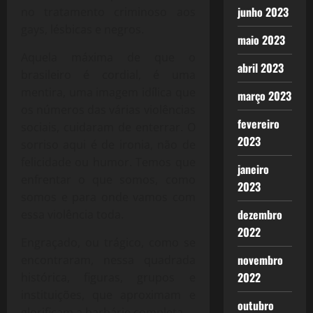
junho 2023
no tratamento criminoso aos
gays, lésbicas e negros.
maio 2023
Aquela máxima de que o
abril 2023
brasileiro é cordial, é uma
mentira, uma imagem idílica que
março 2023
os números das várias violências
fevereiro
sociais, cuidaram de enterrar. O
2023
sorriso aqui é de ironia, não de
felicidade ou humor. Temos que
janeiro
enfrentar o que somos, como
2023
somos e para onde vamos com
dezembro
essa violência toda.
2022
Engraçado, ou trágico, como se
novembro
encontraram, nessa quadrada
2022
histórica, figuras, grupos e
instituições, que aproximam e
outubro
glorificam a barbárie completa.