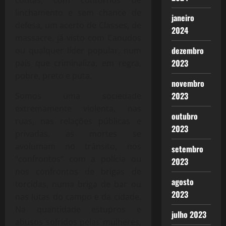
contas, com contornos de
linchamento e sem chance de
janeiro
defesa, um acerto de Classes, de
2024
massacre, já visto com Canudos
dezembro
ou qualquer líder popular, num
2023
país que criminaliza, em regra,
pobre, preto e puta.
novembro
2023
Somos uma sociedade
extremamente violenta, nas
outubro
ruas, nas relações públicas e
2023
privadas, as mortes se
avolumam no trânsito, nos
setembro
“confrontos” com a polícia ou
2023
nos confrontos de brigas de
agosto
torcidas, numa briga de bar ou
2023
nas lutas do campo e da cidade.
Na quantidade estupros e
julho 2023
abusos sofridos pelas mulheres,