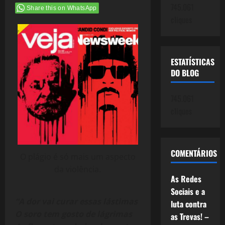
745.061
Share this on WhatsApp
cliques
ESTATÍSTICAS
DO BLOG
745.061
cliques
COMENTÁRIOS
O plágio é só mais um aspecto
da violência.
As Redes
Sociais e a
“A dor vai curar essas lástimas
luta contra
O soro tem gosto de lágrimas
as Trevas! –