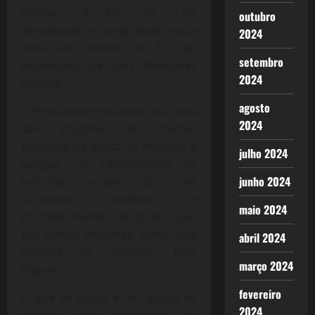
milenar. A foto de Lula
outubro
decapitado e sangrando nada
2024
deve aos vídeos do EI, são
setembro
expressões de suas afinidades
2024
eletivas.
agosto
O Procurador-justiceiro e a Veja
2024
são imagens do mesmo
processo de busca de violência e
julho 2024
sangue, de radicalização da
junho 2024
relações sociais, de uma
sociedade dividida e
maio 2024
profundamente desigual, que,
por breves instantes, achou que
abril 2024
poderia se superar, ledo
março 2024
engano.
fevereiro
O que se busca é um ajuste de
2024