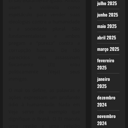
EI são exatamente iguais. Ambos
julho 2025
usam a violência como
junho 2025
espetáculo para vender suas
ideologias contra a humanidade
maio 2025
e a sociedade plural. São
fundamentalistas e ambos
abril 2025
pregam a “pureza” contra a
março 2025
corrupção humana. De tão
parecidos eles assassinam
fevereiro
fisicamente (EI) e/ou
2025
politicamente (Veja) seus
janeiro
inimigos.
2025
O mal os define, as palavras e
dezembro
ações expressam um profundo
2024
ódio à humanidade. Nada em
Veja serve de exemplo que
novembro
dignifique o Brasil. O EI macula
2024
uma região e uma religião