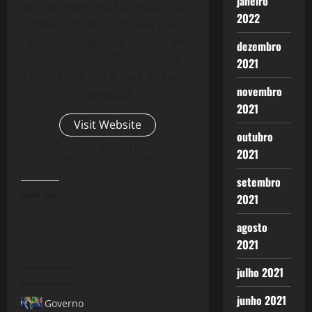
janeiro
Brasil), moro em São Paulo (São
2022
Paulo - Brasil) e Brasília (DF -
Brasil) Advogado e Técnico em
dezembro
Telecomunicações. Autor do
2021
Livro - Crise 2.0: A Taxa de Lucro
novembro
Reloaded.
2021
Visit Website
outubro
View All Posts
2021
setembro
Curtir isso:
2021
agosto
2021
julho 2021
Relacionado
junho 2021
Governo