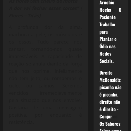
As flores tem cheiro de morte
Arnobio
A dor vai fechar esses cortes” (
Rocha
em
O
Flores – Titãs)
Paciente
Trabalho
A profunda dor da alma,
para
machuca a pele, os músculos e
Plantar o
os ossos. Tudo parece nos
Ódio nas
cansar, tornando-nos quase
Redes
imprestáveis. A capacidade de
Sociais.
reação se anula diante da força
que nos oprime. Infelizmente
Direito
não tem jeito, ou rompemos o
McDonald’s:
ciclo, ou caímos. Seremos
picanha não
vencidos irremediavelmente
é picanha,
pela situação que nos envolve.
direito não
Gostaria de uma mensagem
é direito -
positiva, por enquanto é
Conjur
em
resistência.
Os Sabores