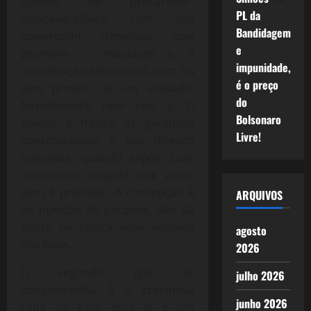
coletiva do procurador-
PL da
justiceiro-bíblico com seu
Bandidagem
powerpoint criminoso, pois
e
promove o massacre e a
impunidade,
condenação antecipada, com ou
é o preço
sem provas, de um acusado,
do
formalmente, nem réu, é. O
Bolsonaro
ataque é frontal às garantias
Livre!
constitucionais e aos direitos
humanos, quando expõe suas
convicções, naquilo que ainda
nem é processo. A concepção é
ARQUIVOS
de punição de pecados, não da
busca de justiça e/ou verdade
agosto
dos fatos.
2026
O segundo, que se
julho 2026
complementa, é a criminosa
junho 2026
capa da Veja, essa já é um