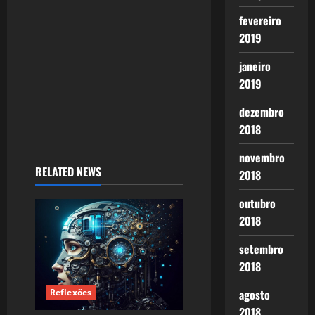
i
fevereiro
2019
o
janeiro
n
2019
dezembro
2018
novembro
RELATED NEWS
2018
outubro
2018
setembro
2018
Reflexões
agosto
2018