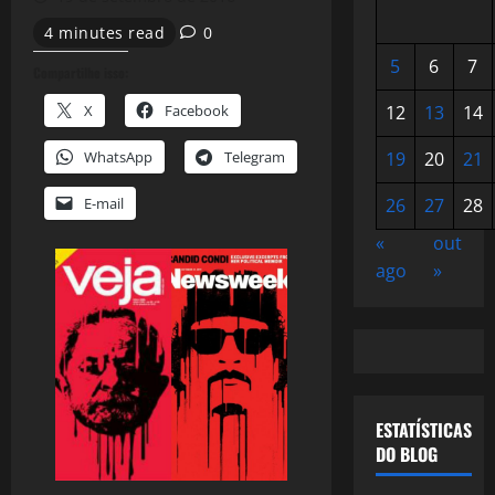
4 minutes read
0
5
6
7
Compartilhe isso:
X
Facebook
12
13
14
WhatsApp
Telegram
19
20
21
E-mail
26
27
28
«
out
ago
»
ESTATÍSTICAS
DO BLOG