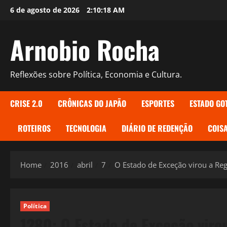
Skip
6 de agosto de 2026
2:10:20 AM
to
content
Arnobio Rocha
Reflexões sobre Política, Economia e Cultura.
CRISE 2.0
CRÔNICAS DO JAPÃO
ESPORTES
ESTADO GO
ROTEIROS
TECNOLOGIA
DIÁRIO DE REDENÇÃO
COISA
Home
2016
abril
7
O Estado de Exceção virou a Reg
Política
1280: O Estado de Exceção viro