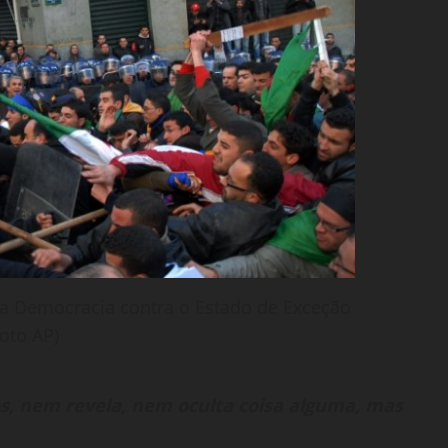
 a Democracia contra o Estado de Exceção
foto AP)
os, nem revela, nem oculta coisa alguma, mas