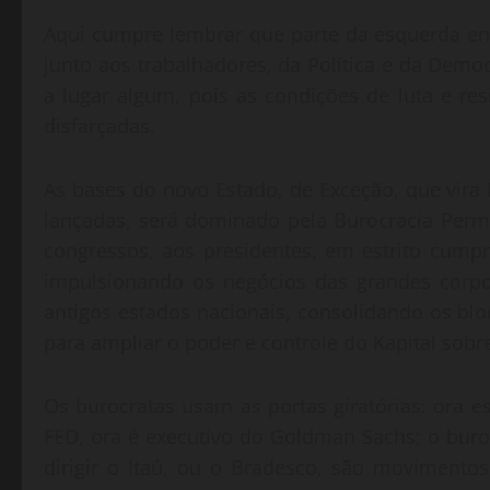
Aqui cumpre lembrar que parte da esquerda e
junto aos trabalhadores, da Política e da Dem
a lugar algum, pois as condições de luta e re
disfarçadas.
As bases do novo Estado, de Exceção, que vira
lançadas, será dominado pela Burocracia Perm
congressos, aos presidentes, em estrito cumpr
impulsionando os negócios das grandes corpo
antigos estados nacionais, consolidando os blo
para ampliar o poder e controle do Kapital sobre
Os burocratas usam as portas giratórias: ora e
FED, ora é executivo do Goldman Sachs; o buroc
dirigir o Itaú, ou o Bradesco, são moviment