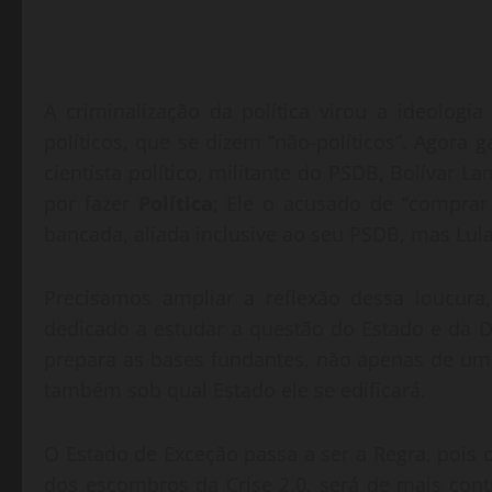
A criminalização da política virou a ideologi
políticos, que se dizem “não-políticos”. Agora 
cientista político, militante do PSDB, Bolívar L
por fazer
Política
; Ele o acusado de “comprar
bancada, aliada inclusive ao seu PSDB, mas Lul
Precisamos ampliar a reflexão dessa loucur
dedicado a estudar a questão do Estado e da D
prepara as bases fundantes, não apenas de um 
também sob qual Estado ele se edificará.
O Estado de Exceção passa a ser a Regra, pois 
dos escombros da Crise 2.0, será de mais con