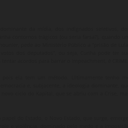
a dominante da mídia, dos indignados seletivos, do
ganha contornos trágicos (ou seria farsa?), quando u
amounier, pede ao Ministério Público a “prisão de Lula
 votos dos deputados”, ou seja, Cunha pode ter su
a tentar acordos para barrar o impeachment, é CRIME
a, pois ela tem um método. Ultimamente tenho m
emocracia e, subjacente, a ideologia dominante, qu
novo ciclo do Kapital, que se abriu com a Crise, ma
o papel do Estado, o Novo Estado, que surge, emerge
trole e violência, dominado pelo medo e a imposiçã