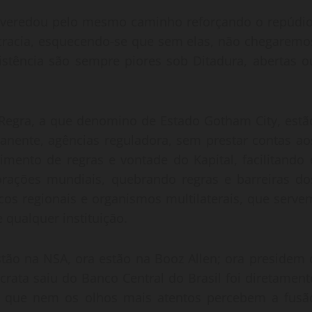
nveredou pelo mesmo caminho reforçando o repúdio
ocracia, esquecendo-se que sem elas, não chegaremo
sistência são sempre piores sob Ditadura, abertas o
 Regra, a que denomino de Estado Gotham City, estã
anente, agências reguladora, sem prestar contas ao
imento de regras e vontade do Kapital, facilitando 
rações mundiais, quebrando regras e barreiras do
cos regionais e organismos multilaterais, que serve
 qualquer instituição.
stão na NSA, ora estão na Booz Allen; ora presidem 
rata saiu do Banco Central do Brasil foi diretament
os que nem os olhos mais atentos percebem a fusã