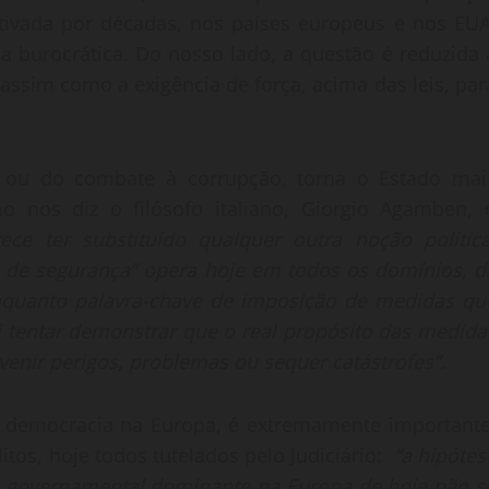
ltivada por décadas, nos países europeus e nos EUA
 burocrática. Do nosso lado, a questão é reduzida 
assim como a exigência de força, acima das leis, par
a ou do combate à corrupção, torna o Estado mai
omo nos diz o filósofo italiano, Giorgio Agamben, 
ce ter substituído qualquer outra noção política
 de segurança” opera hoje em todos os domínios, d
 enquanto palavra-chave de imposição de medidas qu
ei tentar demonstrar que o real propósito das medida
enir perigos, problemas ou sequer catástrofes”.
 e democracia na Europa, é extremamente importante
tos, hoje todos tutelados pelo Judiciário:
“a hipótes
ma governamental dominante na Europa de hoje não s