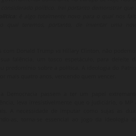
onsiderado político. Irei portanto demonstrar que 
olítica
: é algo totalmente novo para o qual nos falt
o qual teremos, portanto, de inventar uma nov
as com Donald Trump
vs
Hillary Clinton, não podemo
sua falência, um tosco espetáculo, para deleite d
u predomínio sobre a política. A ideologia do Patrio
por mais quatro anos, vencendo quem vencer.
e a Democracia passem a ter um papel extremant
cia, leva irresistivelmente que o judiciário, o MP 
aís. A necessidade de imputar como sujas as dua
zando-as, torna-se essencial ao jogo da ideologia d