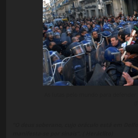
As lutas pelo mundo para defender
(
“O deus soberano, cujo oráculo está em Delf
manifesta-se por sinais”. ( Heráclito)