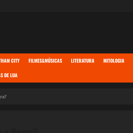
THAM CITY
FILMES&MÚSICAS
LITERATURA
MITOLOGIA
S DE LUA
ra?
u a Regra?