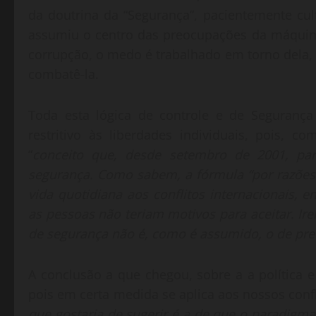
da doutrina da “Segurança”, pacientemente cu
assumiu o centro das preocupações da máquina
corrupção, o medo é trabalhado em torno dela, 
combatê-la.
Toda esta lógica de controle e de Seguranç
restritivo às liberdades individuais, pois, c
“
conceito que, desde setembro de 2001, pare
segurança. Como sabem, a fórmula “por razões
vida quotidiana aos conflitos internacionais,
as pessoas não teriam motivos para aceitar. Ir
de segurança não é, como é assumido, o de prev
A conclusão a que chegou, sobre a a política
pois em certa medida se aplica aos nossos confli
que gostaria de sugerir é a de que o paradig