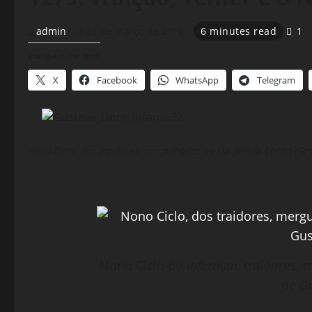
admin
31 de março de 2016
6 minutes read
1
Compartilhe isso:
X
Facebook
WhatsApp
Telegram
Nono Ciclo, dos traidores, mergulhados no rio gelado Cócito (Gr
Nono Ciclo do
Infernum
, traidores,
de G