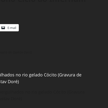
E-mail
avura de Gustav Doré)
 mergulhados no rio gelado Cócito (Gravura
ustav Doré)