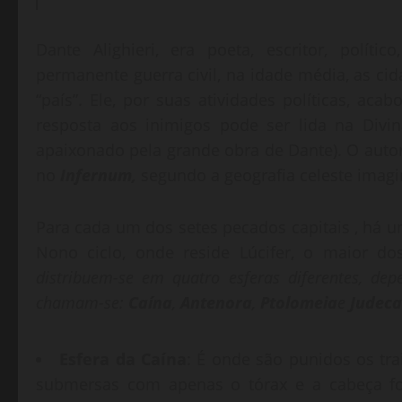
Dante Alighieri, era poeta, escritor, polít
permanente guerra civil, na idade média, as ci
“país”. Ele, por suas atividades políticas, aca
resposta aos inimigos pode ser lida na Divi
apaixonado pela grande obra de Dante). O autor
no
Infernum,
segundo a geografia celeste imag
Para cada um dos setes pecados capitais , há u
Nono ciclo, onde reside Lúcifer, o maior dos
distribuem-se em quatro esferas diferentes, de
chamam-se:
Caína
,
Antenora
,
Ptolomeia
e
Judeca
Esfera da Caína
: É onde são punidos os tr
submersas com apenas o tórax e a cabeça f