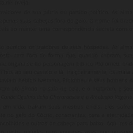
a de inveja.
raidores de sua pátria ou partido político. As alma
apenas suas cabeças fora do gelo. O nome foi tirad
u país ao manter uma correspondência secreta com o
ão punidos os traidores de seus hóspedes. As alma
osto para fora de forma que, quando choram, sua
me origina-se do personagem bíblico Ptolomeu, ond
ilhos ao seu castelo e lá, traiçoeiramente, os mata 
s haviam bebido bastante, Ptolomeu e seus homens s
ram até Simão na sala de ceia, e o mataram, e seu
o
Conde Ugolino della Gherardesca
e o
Arcebispo Rogério
, em vida, traíram seus mestres e reis. Eles sofre
 no gelo do Cócito, conscientes, para a eternidade
ncolhidos e outros de cabeça para baixo. Aqui resid
do peito, peludo, com enormes asas que possue