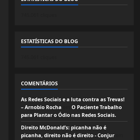
745.061 cliques
ESTATÍSTICAS DO BLOG
745.061 cliques
COMENTÁRIOS
As Redes Sociais e a luta contra as Trevas!
– Arnobio Rocha
em
O Paciente Trabalho
para Plantar o Ódio nas Redes Sociais.
Direito McDonald’s: picanha não é
picanha, direito não é direito - Conjur
em