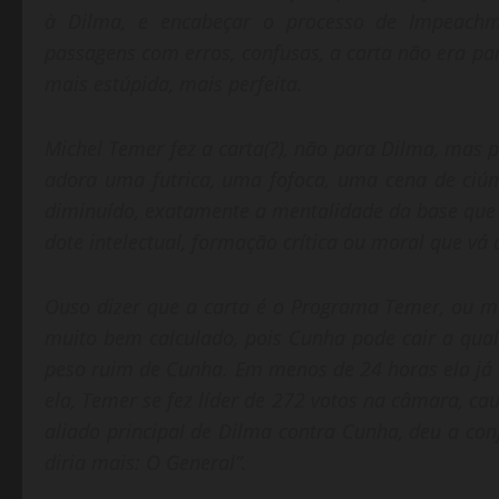
à Dilma, e encabeçar o processo de Impeachme
passagens com erros, confusas, a carta não era par
mais estúpida, mais perfeita.
Michel Temer fez a carta(?), não para Dilma, mas p
adora uma futrica, uma fofoca, uma cena de ci
diminuído, exatamente a mentalidade da base que
dote intelectual, formação crítica ou moral que vá
Ouso dizer que a carta é o Programa Temer, ou me
muito bem calculado, pois Cunha pode cair a qua
peso ruim de Cunha. Em menos de 24 horas ela já 
ela, Temer se fez líder de 272 votos na câmara, ca
aliado principal de Dilma contra Cunha, deu a con
diria mais: O General”.