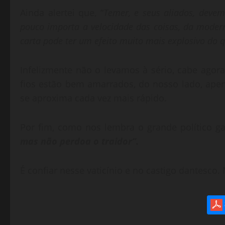
Ainda alertei que, “
Temer, e seus aliados, devem 
pouco importa a velocidade das coisas, da mode
carta pode ter um efeito muito mais explosivo do q
Infelizmente não o levamos à sério, cabe agora 
fios estão bem amarrados, do nosso lado, apena
se aproxima cada vez mais rápido.
Por fim, como nos lembra o grande político ga
mas não perdoa o traidor”.
É confiar nesse vaticínio e no castigo dantesco