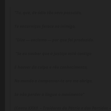
“Tu, que, de ódio tão sevo possuído,
Te encarniças
feroce
no inimigo,
“Dize
— exclamo — por que foi produzido.
“Se eu souber que a justi
ça está contigo
E houver da culpa e réu conhecimento,
No mundo a compensar-te ora me obrigo,
Se não perder a língua o movimento”
(Canto XXXII – Traidores da Pátria e dos Partidos 