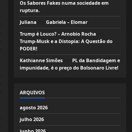
Os Sabores Fakes numa sociedade em
ruptura.
m
Juliana
em
Gabriela – Elomar
o
e
Trump é Louco? – Arnobio Rocha
em
m
Trump-Musk e a Distopia: A Questão do
PODER!
s
Kathianne Simões
em
PL da Bandidagem e
impunidade, é o preço do Bolsonaro Livre!
o
s
s
ARQUIVOS
agosto 2026
m
julho 2026
m
junho 2026