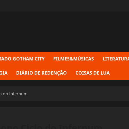
TADO GOTHAM CITY
FILMES&MÚSICAS
LITERATUR
GIA
DIÁRIO DE REDENÇÃO
COISAS DE LUA
lo do Infernum
Nono Ciclo do Infernum