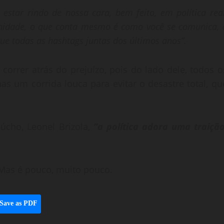
estar rindo de nossa cara, bem feito, em política real
rnidade, o que conta mesmo é como você se comunica, 
ue todas as hashtags juntas dos últimos anos”.
correr atrás do prejuízo, pois do lado dele, todos o
s um corrida louca para evitar o desastre total, qu
úcho, Leonel Brizola,
“a política adora uma traição
. Mas é pouco, muito pouco.
Save as PDF