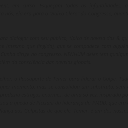
nt, em curso. Esqueçam todas as infantilidades, a
a nós, ela era para o “Baixo Clero” do Congresso, quant
ara dialogar com seu público, típico de novela das 8, qu
úme (mesmo que fingida), que se compadece com algué
 Cunha dirige no congresso. NENHUM deles tem qualque
 além da consciência das novelas globais.
lhor, o Passaporte de Temer para liderar o Golpe. Tud
lquer momento, mas se consolidou um substituto, sem 
produziu estragos enormes, de uma só vez, inspirado po
usou a queda de Picciani da liderança do PMDB, que era 
fiança aos Golpistas de que ele, Temer, é um dos nossos