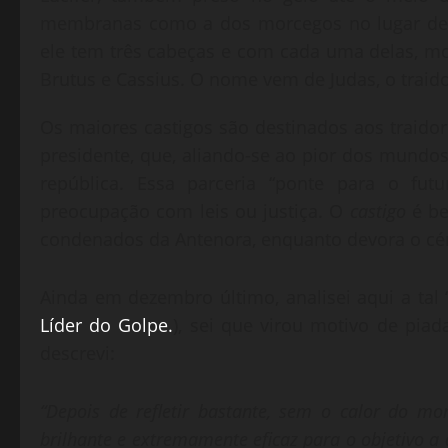
membranas como a dos morcegos no lugar de p
ele tem três cabeças e com cada uma delas, mor
Brutus e Cassius. O nome vem de Judas, o traidor
Os maiores castigos são destinados aos traido
presidente, que, aliando-se ao pior dos mundo
república. Essa parceria “ponte para o fut
preocupação com leis ou justiça. O
castigo
é be
condenados da Antenora, enquanto devora o cére
Ainda em dezembro último, analisei aqui a tal 
Líder do Golpe.
), sei que virou motivo de piad
descrevi:
“Depois de refletir bastante, sem o calor do mo
brilhante e extremamente eficaz para o objetivo a 