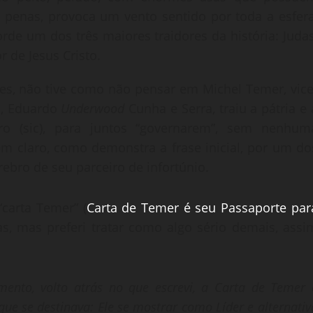
enas, provoca um vento sentido por toda a esfera
de um dos três maiores traidores da história: Judas
 de Jesus Cristo.
res, não tive como não pensar em Michel Temer, vice
s, Eduardo
Underwood
Cunha e Serra, traiu a pátria e 
uro (sic), para juntos “governarem”, sem nenhum
m claro, como demonstra a frase inicial, por um do
bro de seu parceiro de infortúnio.
“carta Temer” (
Carta de Temer é seu Passaporte par
as, mas preferi tratar como algo sério demais, assi
mento, volto atrás no que escrevi, a Carta de Temer 
que se destinava: Ele se mostrar como Líder e alternativ