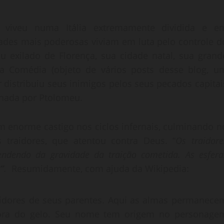
ico, viveu numa Itália extremamente dividida e e
dades mais poderosas viviam em luta pelo controle d
bou exilado de Florença, sua cidade natal, sua grand
na Comédia (objeto de vários posts desse blog, u
 distribuiu seus inimigos pelos seus pecados capitai
inada por Ptolomeu.
m enorme castigo nos ciclos infernais, culminando n
 traidores, que atentou contra Deus. “
Os traidore
pendendo da gravidade da traição cometida. As esfera
”
.
Resumidamente, com ajuda da Wikipedia:
aidores de seus parentes. Aqui as almas permanece
ora do gelo. Seu nome tem origem no personage