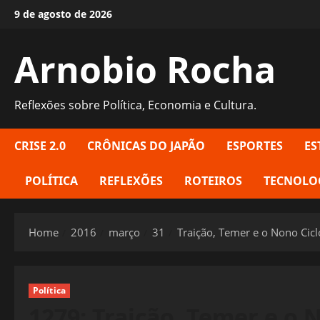
Skip
9 de agosto de 2026
to
content
Arnobio Rocha
Reflexões sobre Política, Economia e Cultura.
CRISE 2.0
CRÔNICAS DO JAPÃO
ESPORTES
ES
POLÍTICA
REFLEXÕES
ROTEIROS
TECNOLO
Home
2016
março
31
Traição, Temer e o Nono Cic
Política
1279: Traição, Temer e o 