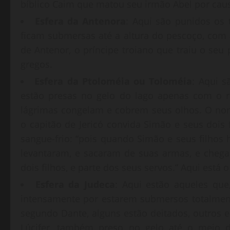
bíblico Caim que matou seu irmão Abel por caus
Esfera da Antenora
: Aqui são punidos os t
ficam submersas até a altura do pescoço, com 
de Antenor, o príncipe troiano que traiu o se
gregos.
Esfera da Ptoloméia ou Toloméia
: Aqui s
estão presas no gelo do lago apenas com o r
lágrimas congelam e cobrem seus olhos. O no
o capitão de Jericó convida Simão e seus dois f
sangue-frio: “pois quando Simão e seus filho
levantaram, e sacaram de suas armas, e chega
dois filhos, e parte dos seus servos.” Aqui está 
Esfera da Judeca
: Aqui estão aqueles que
intensamente por estarem submersos totalmente
segundo Dante, alguns estão deitados, outros e
Lúcifer, também preso no gelo até o meio 