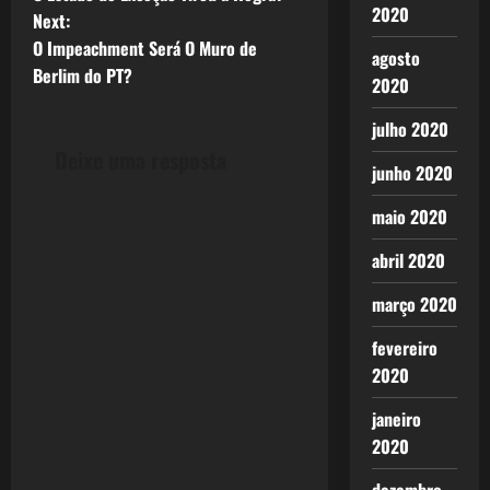
o
2020
Next:
O Impeachment Será O Muro de
s
agosto
Berlim do PT?
2020
t
julho 2020
n
Deixe uma resposta
junho 2020
a
maio 2020
v
abril 2020
i
março 2020
g
fevereiro
2020
a
janeiro
t
2020
i