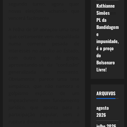
segundo turno, agora quer
Kathianne
novas eleições, achando que
Simões
em
vencerá facilmente.
PL da
Bandidagem
A Folha de SP abraçou uma tese
e
que certamente vem respaldada
impunidade,
numa corrente pesada de
é o preço
interesses no assalto ao Estado,
do
com outro tipo de golpe,
Bolsonaro
aproveitando-se da “confusão”
Livre!
generalizada do momento.
Obviamente, parece uma tese
simpática, que não namora o
ARQUIVOS
golpismo explícito de um
Impeachment sem fundamento
jurídico, que aponta para a
agosto
participação popular, sem a
2026
ruptura dolorosa de impedir um
julho 2026