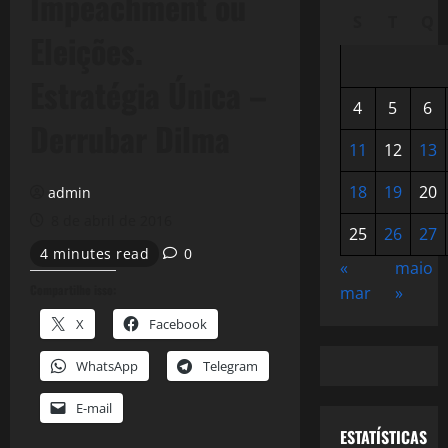
Impeachment ou
S
T
Q
Eleições.
Estratégia Única –
4
5
6
Derrubar Dilma
11
12
13
18
19
20
admin
8 de abril de 2016
25
26
27
4 minutes read
0
«
maio
Compartilhe isso:
mar
»
X
Facebook
WhatsApp
Telegram
E-mail
ESTATÍSTICAS