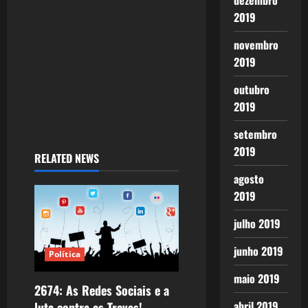
dezembro
o
2019
n
novembro
2019
outubro
2019
setembro
2019
RELATED NEWS
agosto
2019
julho 2019
junho 2019
Política
maio 2019
2674: As Redes Sociais e a
abril 2019
luta contra as Trevas!