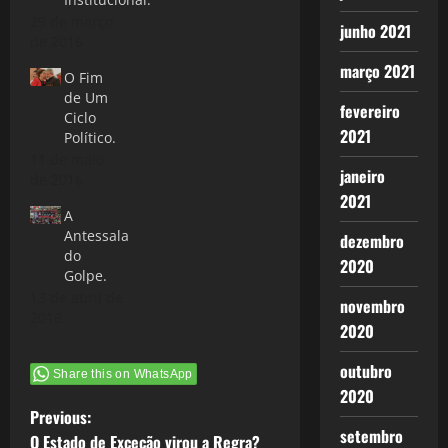
29 de março
junho 2021
de 2016
março 2021
O Fim
de Um
fevereiro
Ciclo
2021
Político.
11 de maio
janeiro
de 2016
2021
A
Antessala
dezembro
do
2020
Golpe.
13 de abril de
novembro
2016
2020
outubro
Share this on WhatsApp
2020
P
Previous:
setembro
O Estado de Exceção virou a Regra?