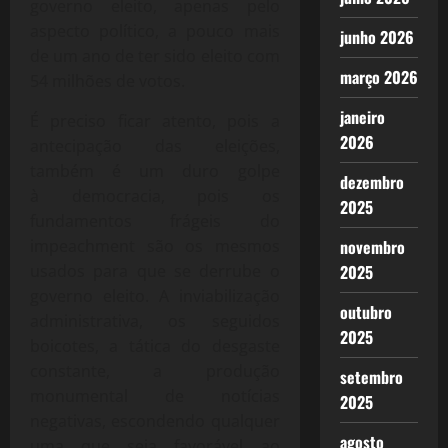
governo eleito, apenas pelo
aspecto político, a pouco mais
junho 2026
de um ano de ter sido eleito com
março 2026
54 milhões de votos.
janeiro
É preciso ficar atento, pois a
2026
antecipação das eleições,
também é um duro golpe
dezembro
à democracia, pois os
2025
fundamentos frágeis do
impeachment são os mesmos
novembro
usados para que se derrube o
2025
governo eleito. A inviabilização
outubro
administrativa, os seguidos
2025
boicotes, a tática do desgaste
constante, a produção
setembro
monumental de notícias
2025
negativas, escondendo qualquer
agosto
uma que seja favorável ao