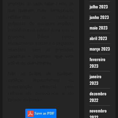
profetas do caos, cabe a nós, os
julho 2023
que querem mais democracia,
refutarmos as rupturas
junho 2023
golpistas, de qualquer espécie,
maio 2023
trabalharmos juntos para que o
governo Dilma possa
abril 2023
efetivamente assumir o segundo
março 2023
mandato, sem as pressões
canalhas e covardes, que vem
fevereiro
sofrendo diariamente.
2023
Não ao Golpe, de qualquer
janeiro
espécie, Impeachment ou
2023
antecipação eleitoral, pelo
reforço da democracia e do
dezembro
Estado de Direito.
2022
novembro
Save as PDF
2022