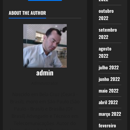
outubro
ABOUT THE AUTHOR
2022
setembro
2022
agosto
2022
julho 2022
admin
junho 2022
Administrator
maio 2022
Nascido em Bela Cruz (Ceará -
Brasil), moro em São Paulo (São
abril 2022
Paulo - Brasil) e Brasília (DF -
março 2022
Brasil) Advogado e Técnico em
Telecomunicações. Autor do
fevereiro