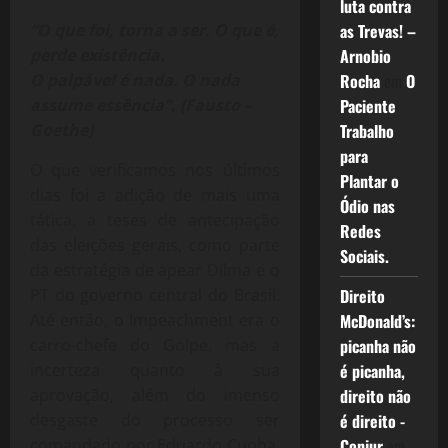
luta contra
“O que foi, torna a ser. O que é,
as Trevas! –
perde existência.
Arnobio
O palpável é nada. O nada
Rocha
em
O
assume essência”. (Fausto –
Paciente
Goethe)
Trabalho
para
O que verificamos nos últimos
Plantar o
dias foi a adição de mais uma
Ódio nas
tática, a teses de antecipação
Redes
das eleições gerais, como parte
Sociais.
da estratégia de apear Dilma e o
PT do governo central do Brasil.
Direito
Até então, o Impeachment era o
McDonald’s:
carro-chefe do Golpe, mas a
picanha não
incerteza quanto à sua
é picanha,
aprovação, além do imenso
direito não
desgaste do processo ser
é direito -
comandado por Eduardo Cunha,
Conjur
em