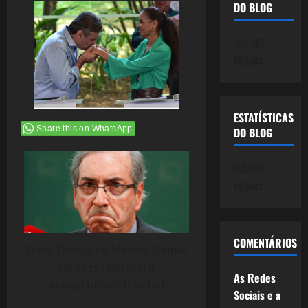
DO BLOG
745.061
cliques
ESTATÍSTICAS
Share this on WhatsApp
DO BLOG
745.061
cliques
COMENTÁRIOS
Duas Táticas do Mesmo Golpe:
Eleições (Marina) e
As Redes
Impeachment (Cunha)
Sociais e a