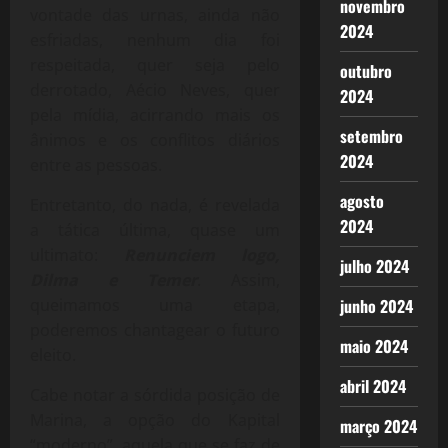
novembro
vontade das urnas, ainda não
2024
esfriadas, nenhum dia foi
respeitada, quer seja pelo
outubro
derrotado, Aécio Neves, quer
2024
pela mídia, acirrando mais os
setembro
ânimos e os conflitos diários
2024
entre as pessoas.
agosto
Entretanto, do nada, é revelada
2024
a tática última, quase um
ultimato:
Renunciem logo,
julho 2024
Dilma e Temer
. Assim,
queimamos uma etapa,
junho 2024
poderemos chantagear o futuro
maio 2024
eleito.
abril 2024
Cabe notar a sórdida posição de
Marina, a opção do Kapital
março 2024
“moderno”, aquela que se faz de