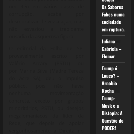
um Réu em vários casos de
Os Sabores
corrupção, acaba por
Fakes numa
desmoralizar de vez a ação, mas
sociedade
não esvaziou a trepidante
em ruptura.
ousadia da asquerosa figura.
Juliana
em
O editorial da Folha de SP,
Gabriela –
provavelmente escrito por
Elomar
Valério Arcary (PSTU) ou
Trump é
por Marina Silva (Madre Tereza
Louco? –
do Acre SA), deu o impulso
Arnobio
público, pois não havia
Rocha
em
nenhuma movimentação
Trump-
concreta, exceto por grupos
Musk e a
minoritários, PSTU, ou desejos
Distopia: A
megalomaníacos da líder da
Questão do
Rede, que depois de apoiar
PODER!
vergonhosamente a Direita no