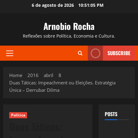
Skip
6 de agosto de 2026
10:51:06 PM
to
content
Arnobio Rocha
Reflexões sobre Política, Economia e Cultura.
SUBSCRIBE
Primary
Menu
Home
2016
abril
8
Duas Táticas: Impeachment ou Eleições. Estratégia
Única – Derrubar Dilma
POSTS
Política
Duas Táticas: