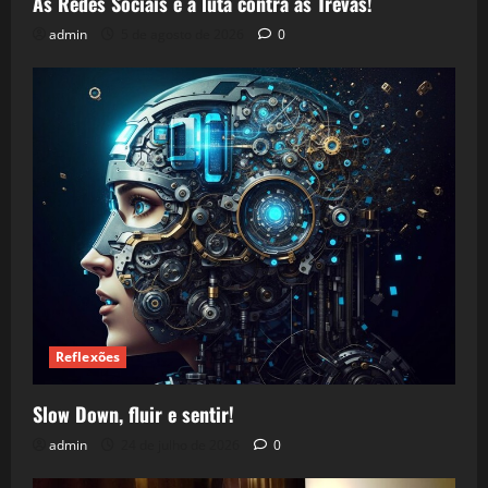
As Redes Sociais e a luta contra as Trevas!
admin
5 de agosto de 2026
0
Reflexões
Slow Down, fluir e sentir!
admin
24 de julho de 2026
0