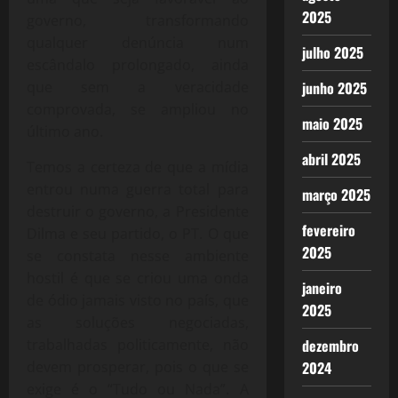
2025
governo, transformando
qualquer denúncia num
julho 2025
escândalo prolongado, ainda
que sem a veracidade
junho 2025
comprovada, se ampliou no
maio 2025
último ano.
abril 2025
Temos a certeza de que a mídia
entrou numa guerra total para
março 2025
destruir o governo, a Presidente
fevereiro
Dilma e seu partido, o PT. O que
2025
se constata nesse ambiente
hostil é que se criou uma onda
janeiro
de ódio jamais visto no país, que
2025
as soluções negociadas,
trabalhadas politicamente, não
dezembro
devem prosperar, pois o que se
2024
exige é o “Tudo ou Nada”. A