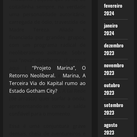
fevereiro
coitadinha sempre, na verdade
2024
uma personalidade autoritária,
carregada de ódio, travestida de
janeiro
Madre Tereza. Aliada e
2024
financiada por grandes grupos,
com um programa radical de
dezembro
neoliberalismo aviltante. Sobre
2023
sua “nova” plataforma, já escrevi
novembro
aqui (
“Projeto Marina”, O
2023
Retorno Neoliberal.
e
Marina, A
Terceira Via do Kapital rumo ao
outubro
Estado Gotham City?
). A tal Rede
2023
(de arrasta) quer surfar a onda,
setembro
apresentando-se como a saída
2023
confiável para o momento.
agosto
Essa é uma conjuntura grave
2023
demais, cheia de aventureiros e