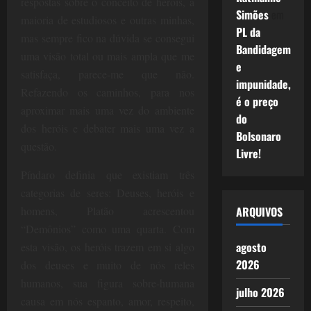
respostas sobre o conceito de heróis, a
Simões
em
maioria de estudiosos e outras minhas,
PL da
mas sempre fico na dúvida se consegui
Bandidagem
uma visão total ou mais ampla que me
e
satisfaça, parece-me que não.
impunidade,
Refazendo os caminhos, para nos
é o preço
aproximar mais uma vez do ambiente
do
dos heróis e debater mais uma vez a
Bolsonaro
questão.
Livre!
Píndaro definia que existiam três
categorias de seres: Deuses, heróis e
ARQUIVOS
homens, Platão acrescentou
“Demônios” como uma quarta. Com
agosto
esta visão, os heróis trazem em si algo
2026
dos deuses e muito de nós reles
humanos, sua figura sobre-humana
julho 2026
causa em nós espanto, amor, respeito,