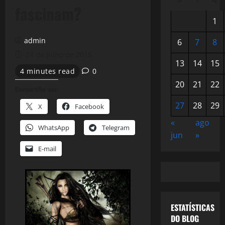
fascinam?
1
admin
6
7
8
24 de julho de 2015
13
14
15
4 minutes read
0
20
21
22
Compartilhe isso:
27
28
29
X
Facebook
«
ago
WhatsApp
Telegram
jun
»
E-mail
ESTATÍSTICAS
DO BLOG