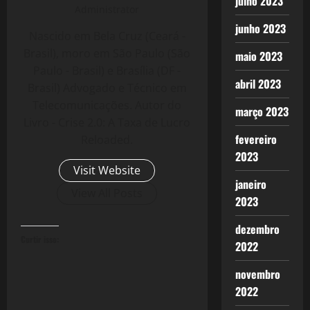
julho 2023
Administrator
junho 2023
Nascido em Bela Cruz (Ceará -
Brasil), moro em São Paulo (São
maio 2023
Paulo - Brasil) e Brasília (DF -
abril 2023
Brasil) Advogado e Técnico em
Telecomunicações. Autor do
março 2023
Livro - Crise 2.0: A Taxa de Lucro
fevereiro
Reloaded.
2023
Visit Website
janeiro
View All Posts
2023
dezembro
Curtir isso:
2022
novembro
2022