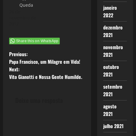
Queda
janeiro
26 de
2022
novembro de
2012
dezembro
2021
Share this on WhatsApp
novembro
P
Previous:
2021
Papa Francisco, um Milagre em Vida!
o
outubro
Next:
2021
Vito Gianotti e Nossa Gente Humilde.
s
setembro
t
2021
Deixe uma resposta
n
agosto
2021
a
julho 2021
v