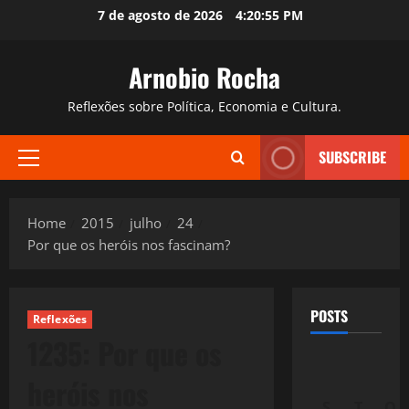
Skip
7 de agosto de 2026
4:20:56 PM
to
content
Arnobio Rocha
Reflexões sobre Política, Economia e Cultura.
SUBSCRIBE
Primary
Menu
Home
2015
julho
24
Por que os heróis nos fascinam?
POSTS
Reflexões
1235: Por que os
heróis nos
S
T
Q