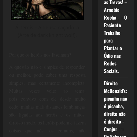
as Trevas! –
Arnobio
Rocha
em
O
Paciente
Ártemis – A deusa caçadora
Trabalho
(Arte de dark knight wolf).
para
Plantar o
Por que os heróis nos fascinam?
Ódio nas
Redes
A questão não é simples de responder,
Sociais.
ou melhor, pode caber uma resposta
Direito
simples, mas certamente incompleta.
McDonald’s:
Muitas vezes volto ao tema,
picanha não
pois convivo com ele desde muito
é picanha,
cedo, minhas mais distantes lembranças
direito não
são ligadas aos heróis e os mitos.
é direito -
Grosso modo, os heróis podem e fazem
Conjur
em
coisas que nós, os comuns, não
Os Sabores