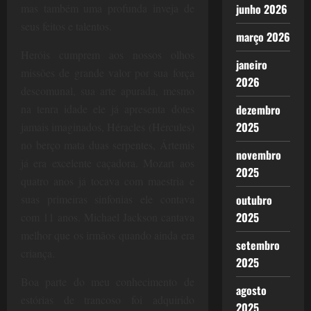
junho 2026
mas também uma profunda inveja de
seus feitos e talentos.
março 2026
Heróis cumprem aos nossos olhos
janeiro
missões de grande valor por sua força
2026
descomunal, sua arte apurada, mesmo
dezembro
na tenra idade ele já apresenta dotes
2025
jamais imaginados, Héracles (Hércules)
no berço mata duas serpentes, Ártemis
novembro
já era excelente caçadora. Mozart aos
2025
quatro anos já tocava com maestria e
outubro
suas primeiras sinfonias ele contava
2025
com 11 anos. Michael Jackson cantava
melhor que os irmãos quando ainda era
setembro
criança.
2025
Boa parte do meu conhecimento de
agosto
estórias de trancoso foi adquirido
2025