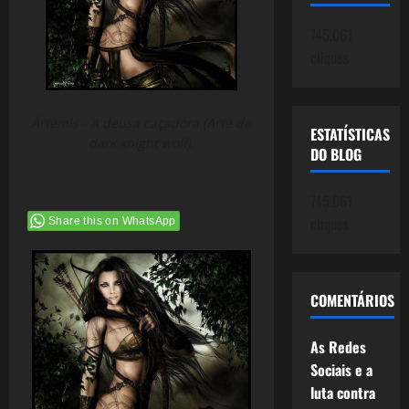
745.061
cliques
Ártemis - A deusa caçadora (Arte de
ESTATÍSTICAS
dark knight wolf).
DO BLOG
745.061
cliques
Share this on WhatsApp
COMENTÁRIOS
As Redes
Sociais e a
luta contra