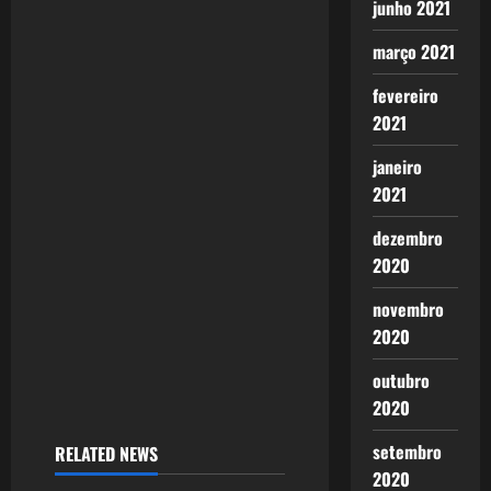
junho 2021
i
março 2021
g
fevereiro
a
2021
t
janeiro
2021
i
dezembro
o
2020
n
novembro
2020
outubro
2020
setembro
RELATED NEWS
2020