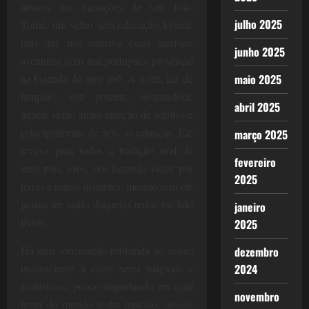
através das narrações de seu João
julho 2025
Tomé, um velho sem educação formal,
mas que nos contava essas incríveis
junho 2025
aventuras com um português provençal
maio 2025
na fazenda do meu avô. A noite, luz de
lampião, voz potente, assustadora,
abril 2025
aquele velho atraia atenção de adultos e
principalmente de nós, as crianças. Ele
março 2025
levava para todos a tradição oral de
fevereiro
seus pais, avós, nos fazendo viajar por
2025
terras e reinos distantes, mesmo sem ele
jamais ter saído daquelas terras ou lido
janeiro
livros.
2025
Há uma vinculação profunda no nosso
dezembro
2024
inconsciente a esses seres mágicos e
fantásticos, pouco importando em qual
novembro
lugar do mundo tenha nascido, nossas