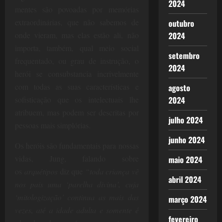
2024
mentes são povoadas por memórias
extraordinárias, que não sabemos de
outubro
2024
onde vieram, mas elas estão ali, não
importa, também, qual meio social
setembro
frequentado, ou grau de instrução, o
2024
herói se consubstancia incrivelmente
com todas as suas características e
agosto
2024
sofisticação que os intelectuais lhe
atribuem, mas podem ser descritas por
julho 2024
pessoas mais simplórias.
junho 2024
Os heróis são fundamentais para nossas
vidas, Jung, falando sobre
maio 2024
os
arquétipos
diz que
“
toda criança vê
abril 2024
nos pais uma ‘parelha divina’, cuja
‘mitologização’ continua as mais das
março 2024
vezes, até a idade adulta e somente é
fevereiro