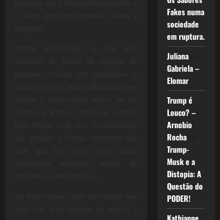
faríamos, nos é impossível transgredir e
Fakes numa
ir além, por regras morais, sociais e
sociedade
religiosas.
em ruptura.
Minha alfabetização se deu num
Juliana
em
ambiente de leitura de estórias de
Gabriela –
trancoso, revistas em quadrinhos e
Elomar
mitologia grega, muito influenciado por
amigos e irmãos mais velhos, só me
Trump é
Louco? –
restava a leitura, faltava-me estatura
Arnobio
para brincar com eles. As referências
Rocha
em
são grandes e longas, entretanto não
Trump-
sinto que hoje pese sobre minha
Musk e a
consciência nenhuma lacuna de
Distopia: A
heroísmo ou atos heroicos.
Questão do
Ao longo desses anos escrevendo esse
PODER!
blog tem uma coleção de artigos e
Kathianne