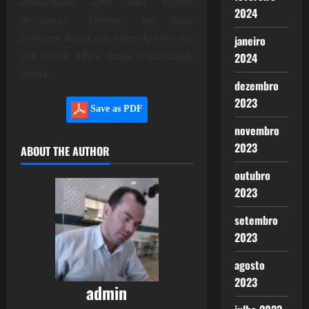
abandonada após uma ingente
2024
resistência”
. Portanto, não basta
conhecer, temos que viver algo heroico
janeiro
por nossos filhos, numa continuidade
2024
eterna.
dezembro
2023
Save as PDF
novembro
2023
ABOUT THE AUTHOR
outubro
2023
setembro
2023
agosto
2023
admin