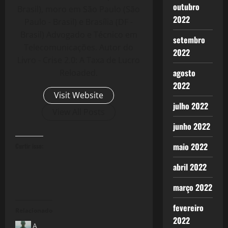
outubro
Brasil), moro em São Paulo (São
2022
Paulo - Brasil) e Brasília (DF -
Brasil) Advogado e Técnico em
setembro
Telecomunicações. Autor do
2022
Livro - Crise 2.0: A Taxa de Lucro
agosto
Reloaded.
2022
Visit Website
julho 2022
View All Posts
junho 2022
maio 2022
Curtir isso:
abril 2022
março 2022
fevereiro
Relacionado
2022
A