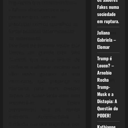
linguagem que compreendesse
Fakes numa
e falasse diretamente a essa
sociedade
gente simples, sem se
em ruptura.
preocupar com os aparelhos, as
forças políticas determinantes
Juliana
em
do movimento.
Gabriela –
Este final de semana soube que
Elomar
faleceu um grande cara, Vito
Trump é
Gianotti, que tive o prazer de
Louco? –
conhecer e admirar, mesmo que
Arnobio
não tenha gozado de sua
Rocha
em
intimidade, sua presença foi
Trump-
marcante para mim, mesmo
Musk e a
depois de quase vinte anos sem
Distopia: A
encontrá-lo, sua figura
Questão do
permaneceu viva na minha
PODER!
memória. Acompanhava à
distância sua rica trajetória, por
Kathianne