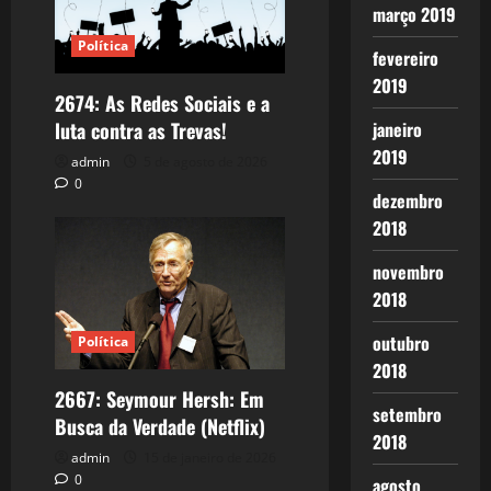
março 2019
Política
fevereiro
2019
2674: As Redes Sociais e a
luta contra as Trevas!
janeiro
2019
admin
5 de agosto de 2026
0
dezembro
2018
novembro
2018
outubro
Política
2018
2667: Seymour Hersh: Em
setembro
Busca da Verdade (Netflix)
2018
admin
15 de janeiro de 2026
0
agosto