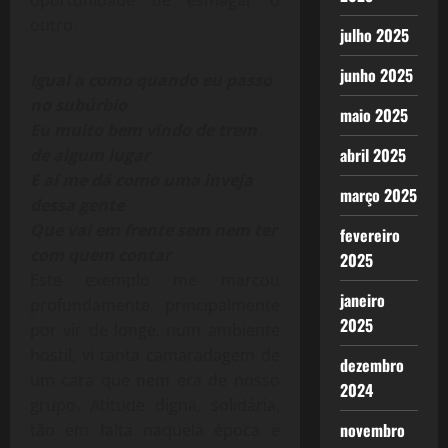
oportunidade de esmagar o
outro.
julho 2025
junho 2025
Igual a como quando eu passo
no subúrbio
maio 2025
Eu muito bem vindo de trem
abril 2025
de algum lugar
E aí me dá como uma inveja
março 2025
dessa gente
Que vai em frente sem nem ter
fevereiro
com quem contar
2025
Este exemplo me marcou
janeiro
profundamente, principalmente
2025
por vir de longe, num ambiente
hostil, vi tanta camaradagem de
dezembro
um cara que nem era de nosso
2024
grupo. Atitude digna, solidária,
novembro
tão em falta naquela época e