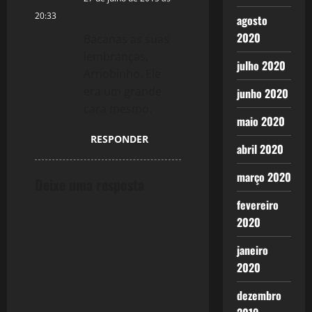
g
20:33
agosto
a
2020
Bacanas as suas
t
lembranças,
julho 2020
Arnobinho. Ele
i
era um grande
junho 2020
cara mesmo.
o
maio 2020
n
RESPONDER
abril 2020
março 2020
Deixe uma resposta
fevereiro
2020
janeiro
2020
dezembro