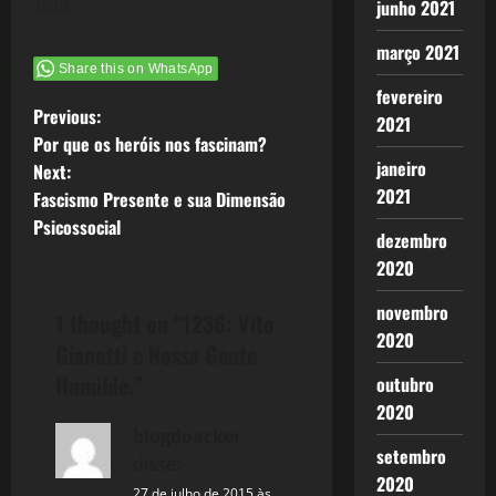
junho 2021
2020
março 2021
Share this on WhatsApp
fevereiro
P
Previous:
2021
Por que os heróis nos fascinam?
o
janeiro
Next:
2021
Fascismo Presente e sua Dimensão
s
Psicossocial
dezembro
t
2020
n
novembro
1 thought on “
1236: Vito
2020
a
Gianotti e Nossa Gente
Humilde.
”
outubro
v
2020
blogdoacker
i
setembro
disse:
2020
27 de julho de 2015 às