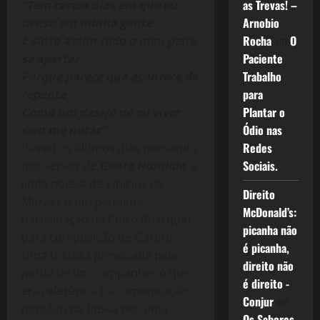
as Trevas! –
“Tem certos dias em que eu
Arnobio
penso em minha gente
Rocha
em
O
E sinto assim todo o meu peito
Paciente
se apertar
Trabalho
Porque parece que acontece de
para
repente
Plantar o
Como um desejo de eu viver
Ódio nas
sem me notar”
Redes
Passei os últimos dias pensando
Sociais.
nos versos de
Gente Humilde
, a
linda poesia de Vinicius de
Direito
Moraes (com pequena
McDonald’s:
participação de Chico Buarque)
picanha não
para composição de Garoto.
é picanha,
Uma tristeza provocada pela
direito não
perda de um companheiro que
é direito -
era referência na comunicação
Conjur
em
popular, na busca por uma
Os Sabores