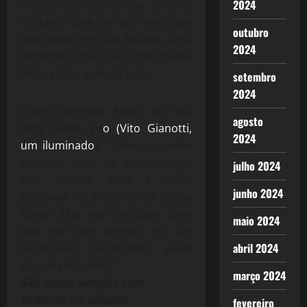
2024
mais ainda hoje em dia. O velho
militante que se vai, mas que
outubro
nos deixa um rico legado, uma
2024
lembrança de quão importante
foi sua luta, a nossa luta.
setembro
2024
Como escreveu Acker, no seu
agosto
blog, sobre Vit
o (Vito Gianotti,
2024
um iluminado
): “
Talvez o sonho
de uma rede de comunicação
julho 2024
que dispute com a mídia
junho 2024
patronal no Brasil ainda esteja
longe. Mas não se pode dizer
maio 2024
que ele não tentou. Foi um
abril 2024
incansável batalhador pelas
causas populares”.
março 2024
São casas simples com
cadeiras na calçada
fevereiro