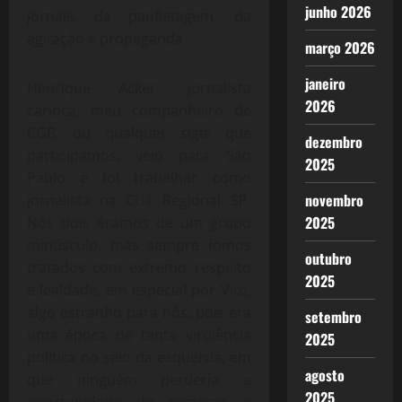
junho 2026
jornais, da panfletagem, da
agitação e propaganda.
março 2026
janeiro
Henrique Acker, jornalista
2026
carioca, meu companheiro de
CGB, ou qualquer sigla que
dezembro
participamos, veio para São
2025
Paulo e foi trabalhar como
novembro
jornalista na CUT Regional SP.
2025
Nós dois éramos de um grupo
minúsculo, mas sempre fomos
outubro
tratados com extremo respeito
2025
e lealdade, em especial por Vito,
algo estranho para nós, pois era
setembro
uma época de tanta virulência
2025
política no seio da esquerda, em
agosto
que ninguém perderia a
2025