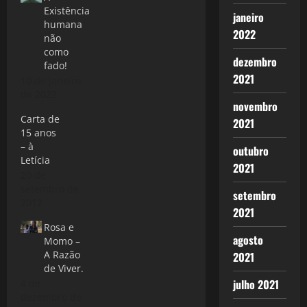
Existência
janeiro
humana
2022
não
como
dezembro
fado!
2021
10 de janeiro
de 2022
novembro
Carta de
2021
15 anos
– à
outubro
Letícia
2021
20 de
setembro de
setembro
2012
2021
Rosa e
agosto
Momo –
A Razão
2021
de Viver.
julho 2021
4 de
dezembro de