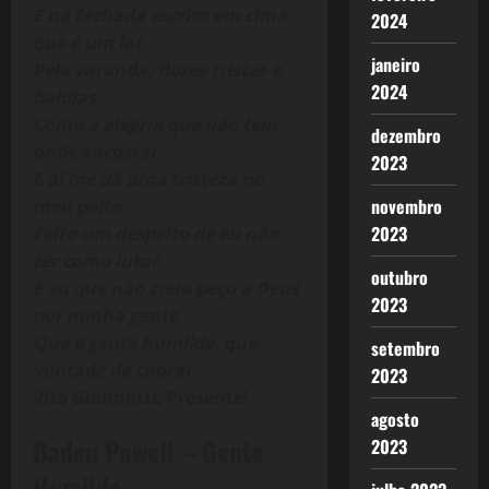
E na fachada escrito em cima
2024
que é um lar
janeiro
Pela varanda, flores tristes e
2024
baldias
Como a alegria que não tem
dezembro
onde encostar
2023
E aí me dá uma tristeza no
novembro
meu peito
2023
Feito um despeito de eu não
ter como lutar
outubro
E eu que não creio peço a Deus
2023
por minha gente
Que é gente humilde, que
setembro
vontade de chorar
2023
Vito Giannotti, Presente!
agosto
Baden Powell – Gente
2023
Humilde