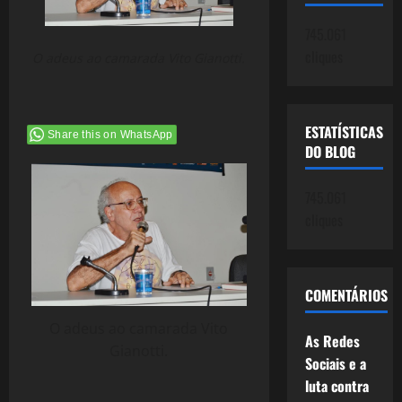
745.061
cliques
O adeus ao camarada Vito Gianotti.
ESTATÍSTICAS
Share this on WhatsApp
DO BLOG
745.061
cliques
COMENTÁRIOS
O adeus ao camarada Vito
As Redes
Gianotti.
Sociais e a
luta contra