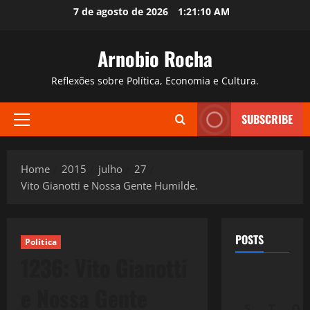
Skip
7 de agosto de 2026
1:21:11 AM
to
content
Arnobio Rocha
Reflexões sobre Política, Economia e Cultura.
SUBSCRIBE
Primary
Menu
Home
2015
julho
27
Vito Gianotti e Nossa Gente Humilde.
POSTS
Política
1236: Vito Gianotti
e Nossa Gente
S
T
Q