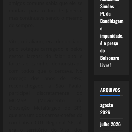
amigos comuns sabia que ele se
Simões
em
mudara para o Rio de Janeiro,
PL da
mas continuava sendo o mesmo
Bandidagem
de sempre.
e
impunidade,
Vito, o italiano, era denunciado
é o preço
pelo sotaque carregado e pelos
do
gestos largos; do falar alto e
Bolsonaro
forte ao carinho demonstrado
Livre!
com todos que o cercava. No
começo dos anos de 1990,
recém-chegado a São Paulo,
ARQUIVOS
participei discretamente do
MOMSP (Movimento de
agosto
Oposição Metalúrgico de SP),
2026
que era um dos carros-chefes da
combativa CUT Regional SP, ali
julho 2026
era o território do Vito, dos