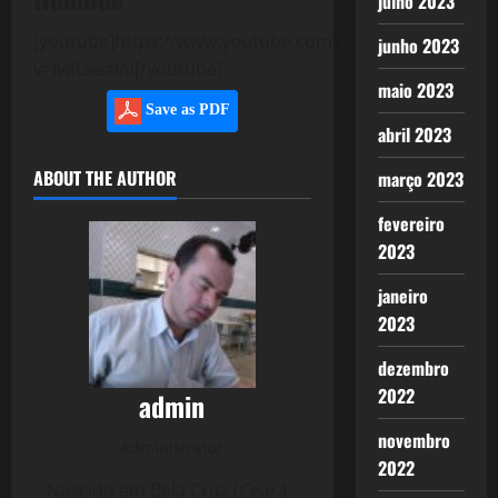
julho 2023
[youtube]https://www.youtube.com/watch?
junho 2023
v=lvifLaealAI[/youtube]
maio 2023
Save as PDF
abril 2023
ABOUT THE AUTHOR
março 2023
fevereiro
2023
janeiro
2023
dezembro
2022
admin
novembro
Administrator
2022
Nascido em Bela Cruz (Ceará -