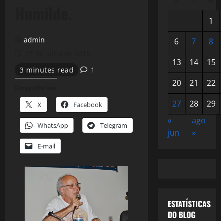
Humilde.
1
admin
6
7
8
27 de julho de 2015
13
14
15
3 minutes read
1
20
21
22
Compartilhe isso:
27
28
29
X
Facebook
«
ago
WhatsApp
Telegram
jun
»
E-mail
ESTATÍSTICAS
DO BLOG