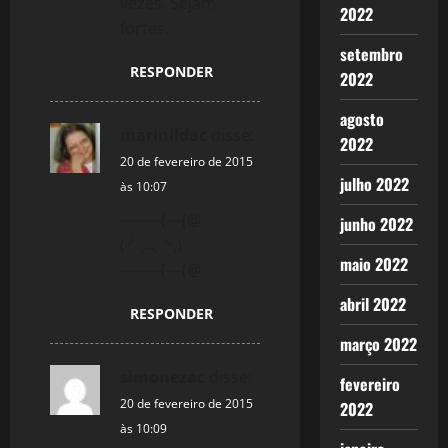
vezes. Sejam
2022
n
fortes.
setembro
RESPONDER
2022
agosto
marinildac
disse:
2022
20 de fevereiro de 2015
julho 2022
às 10:07
——–{—(@
junho 2022
(╯︵╰,)
maio 2022
——–{—(@
abril 2022
RESPONDER
março 2022
simonezac
disse:
fevereiro
20 de fevereiro de 2015
2022
às 10:09