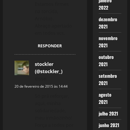
janeiro
Estamos firmes
2022
na torcida,
Arnóbio.
dezembro
Abraço apertado
2021
em todos vcs.
novembro
2021
RESPONDER
outubro
2021
stockler
(@stockler_)
setembro
disse:
2021
20 de fevereiro de 2015 às 14:44
agosto
Só prá reforçar,
2021
aqui, minha
solidariedade,
julho 2021
meu irmãozinho!
junho 2021
Força a todos por