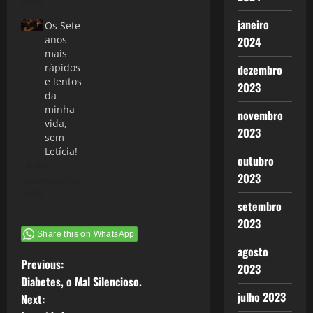
2016
janeiro
Os Sete
anos
2024
mais
rápidos
dezembro
e lentos
2023
da
minha
novembro
vida,
2023
sem
Letícia!
outubro
18 de
2023
novembro de
2025
setembro
2023
Share this on WhatsApp
agosto
P
Previous:
2023
Diabetes, o Mal Silencioso.
o
julho 2023
Next: