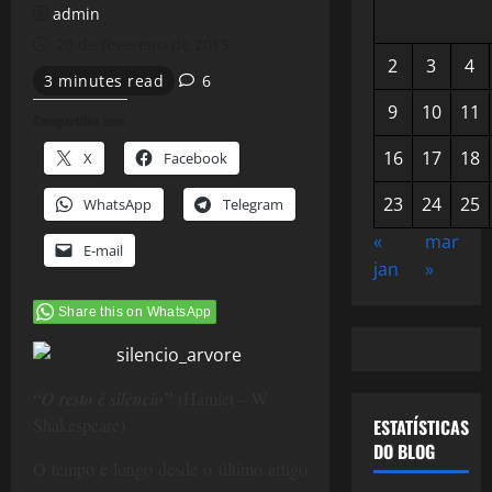
admin
20 de fevereiro de 2015
2
3
4
3 minutes read
6
9
10
11
Compartilhe isso:
16
17
18
X
Facebook
23
24
25
WhatsApp
Telegram
«
mar
E-mail
jan
»
Share this on WhatsApp
“O resto é silêncio”
(Hamlet – W
Shakespeare)
ESTATÍSTICAS
DO BLOG
O tempo é longo desde o último artigo