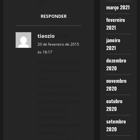
aí!!
março 2021
RESPONDER
fevereiro
2021
tiaozio
disse:
janeiro
20 de fevereiro de 2015
2021
às 18:17
dezembro
No seu silêncio, se
2020
crê, converse com
Deus.
novembro
Após o último
2020
acidente, em 2012
outubro
e princípio de AVC
2020
em 2013, me
encontrei no
setembro
Espiritismo, onde
2020
para mim, as