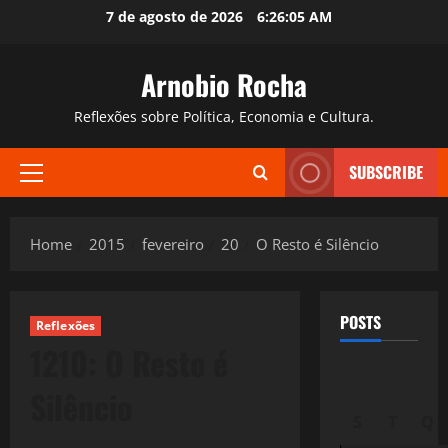
Skip
7 de agosto de 2026
6:26:06 AM
to
content
Arnobio Rocha
Reflexões sobre Política, Economia e Cultura.
SUBSCRIBE
Primary
Menu
Home
2015
fevereiro
20
O Resto é Silêncio
POSTS
Reflexões
1210: O Resto é
Silêncio
S
T
Q