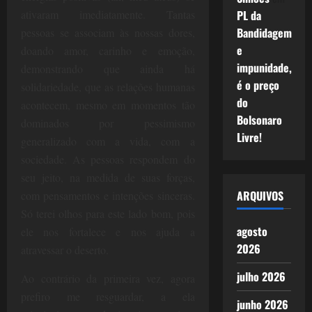
ativaram imediatamente. Tantas
PL da
Bandidagem
pessoas se associam às nossas dores,
e
doando amor, carinho e emoção,
impunidade,
demonstrando que ainda há
é o preço
solidariedade, que as relações humanas
do
acontecem, mesmo em momentos tão
Bolsonaro
dominados por pessimismo
Livre!
generalizado com a vida, com a
sociedade. As pessoas respondem do
seu jeito, na medida de suas forças,
ARQUIVOS
com pensamentos e intenções sinceras.
Só terei olhos para este lado bom, pois
agosto
ele nos fortalece e nos ajuda a
2026
atravessar o deserto.
julho 2026
Ao contrário da primeira vez, agora
prefiro me resguardar, a ela
junho 2026