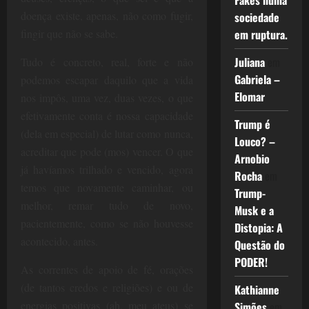
Fakes numa
doença existe, apenas, não como fugir,
sociedade
fingir que não se sabe.
em ruptura.
Juliana
em
Tudo é concreto, real, forte e não
Gabriela –
podemos escapar daquilo que a vida
Elomar
nos impôs, uma vez, duas vezes, o que
efetivamente conta é nossa capacidade
Trump é
(dela em especial) de lutar como nunca,
Louco? –
acreditar que pode (mos) vencer. O que
Arnobio
já havíamos trilhado e vencido, agora
Rocha
em
temos que novamente caminhar, ou
Trump-
melhor, remar tudo de novo,
Musk e a
pacientemente, como se não houvesse
Distopia: A
acontecido, antes.
Questão do
PODER!
As correntes de apoio de fé, orações
(de tantos credos e religiões) e ou de
Kathianne
energias positivas (ah, meu ateus) se
Simões
em