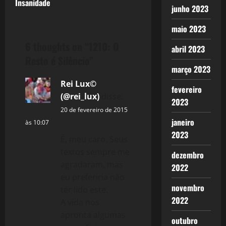
Insanidade
s
junho 2023
t
maio 2023
6 thoughts on “
1210: O
n
abril 2023
Resto é Silêncio
”
a
março 2023
Rei Lux©
fevereiro
v
(@rei_lux)
disse:
2023
i
20 de fevereiro de 2015
janeiro
às 10:07
g
2023
É, meu caro. Seus
textos sempre me
a
dezembro
agradaram, mas
2022
t
eu preferiria não
novembro
ter lido este.
i
2022
A vida nos
apronta algumas
o
outubro