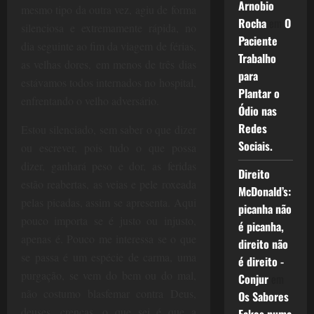
Arnobio
mesmo tipo da outra vez, agiu de forma
Rocha
em
O
silenciosa e extremamente rápida, no
Paciente
dia seguinte ao fim da viagem de férias,
Trabalho
as velhas dores, em menos de três dias
para
estávamos todos internados no hospital,
Plantar o
enfrentando o velho adversário.
Ódio nas
Redes
Estou silenciado, sem saber o que dizer
Sociais.
ou escrever, pois tudo o que possa
dizer, ganhará peso e dor, as feridas
Direito
estão reabertas, as veias e pele roxeada
McDonald’s:
pelas picadas, assim se apresenta. Aqui
picanha não
pouco importa se é justo ou injusto,
é picanha,
apenas é. Pouco me interessa se o que
direito não
se passa é um espécie de carma, uma
é direito -
purgação, se vem do bem ou do mal,
Conjur
em
não costumo blasfemar contra Deus,
Os Sabores
deuses, crenças, o que sei é que a