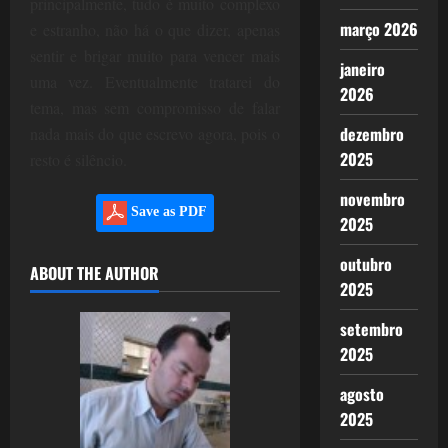
principalmente, tudo é muito complexo
março 2026
e estranho, não há o que dizer, apenas
sentir e brigar muito para vencer mais
janeiro
uma vez. Eventualmente tratarei do
2026
tema, mas sem compromisso de falar
dezembro
nada mais do que escrevo agora, pois o
2025
resto é silêncio.
novembro
Save as PDF
2025
outubro
ABOUT THE AUTHOR
2025
setembro
2025
agosto
2025