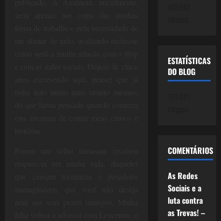
publicado. A Ausência, inicialmente,
745.061
seria apenas por conta das minhas
cliques
férias de trabalho e pela necessidade de
me afastar de tudo, avaliando inclusive
como seria a minha relação com o blog
ESTATÍSTICAS
e com as redes sociais. Depois de cinco
DO BLOG
anos escrevendo aqui, pensei que já
tinha feito muito mais (muito mesmo)
745.061
do que havia pensado quando comecei
cliques
esta aventura de contar meus causos e
histórias.
COMENTÁRIOS
Porém um velho fantasma resolveu
reaparecer em minha vida, daqueles
As Redes
que causam tormentas e pesadelos
Sociais e a
inimagináveis, que você não deseja
luta contra
nem aos seus piores inimigos. Minha
as Trevas! –
filha voltou a adoecer com Leucemia, o