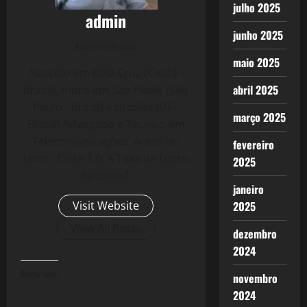
julho 2025
admin
junho 2025
Administrator
maio 2025
Nascido em Bela Cruz (Ceará -
abril 2025
Brasil), moro em São Paulo (São
Paulo - Brasil) e Brasília (DF -
março 2025
Brasil) Advogado e Técnico em
Telecomunicações. Autor do
fevereiro
Livro - Crise 2.0: A Taxa de Lucro
2025
Reloaded.
janeiro
Visit Website
2025
View All Posts
dezembro
2024
Curtir isso:
novembro
2024