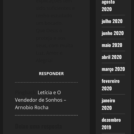
explicações tem
agosto
sido suficientes e
2020
tenho estudado
julho 2020
um bocado.
Que Deus o
junho 2020
proteja e aos
maio 2020
seus, com muita
Luz, Amor e
abril 2020
Alegria!
março 2020
RESPONDER
fevereiro
2020
Pingback:
Letícia e O
Vendedor de Sonhos –
janeiro
Arnobio Rocha
2020
dezembro
Deixe uma resposta
2019