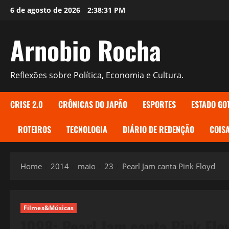
Skip
6 de agosto de 2026
2:38:32 PM
to
content
Arnobio Rocha
Reflexões sobre Política, Economia e Cultura.
CRISE 2.0
CRÔNICAS DO JAPÃO
ESPORTES
ESTADO GO
ROTEIROS
TECNOLOGIA
DIÁRIO DE REDENÇÃO
COISA
Home
2014
maio
23
Pearl Jam canta Pink Floyd
Filmes&Músicas
1098: Pearl Jam canta Pink Flo