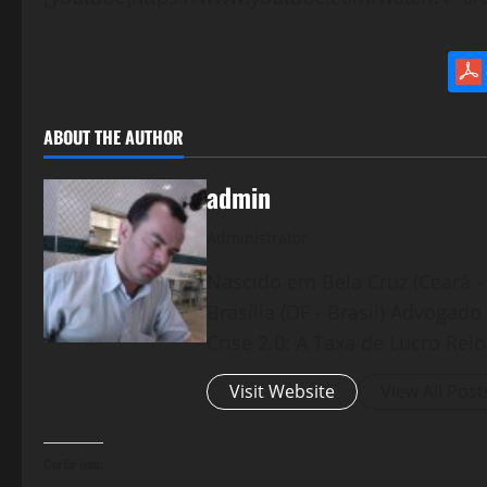
ABOUT THE AUTHOR
admin
Administrator
Nascido em Bela Cruz (Ceará - 
Brasília (DF - Brasil) Advogad
Crise 2.0: A Taxa de Lucro Rel
Visit Website
View All Post
Curtir isso: