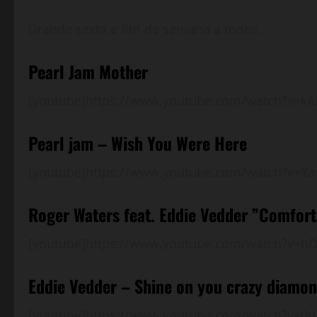
Grande sexta e fim de semana a todos.
Pearl Jam Mother
[youtube]https://www.youtube.com/watch?v=kAh
Pearl jam – Wish You Were Here
[youtube]https://www.youtube.com/watch?v=Ya
Roger Waters feat. Eddie Vedder ”Comfor
[youtube]https://www.youtube.com/watch?v=hD
Eddie Vedder – Shine on you crazy diamo
[youtube]https://www.youtube.com/watch?v=0r