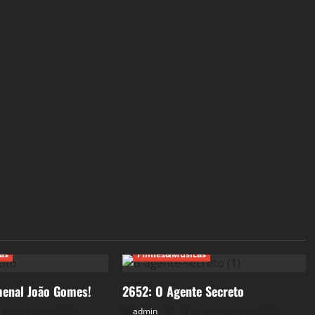
as
Filmes&Músicas
enal João Gomes!
2652: O Agente Secreto
 dezembro de 2025
admin
12 de novembro de 2025