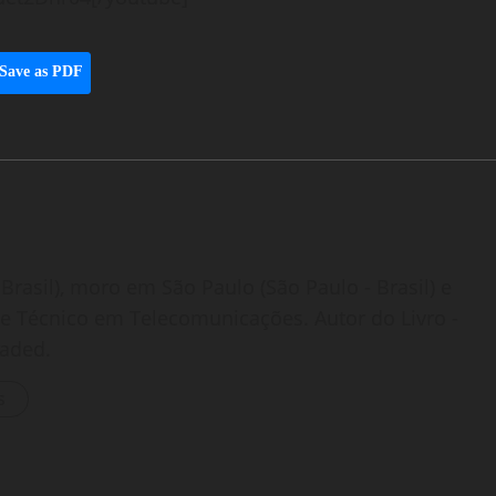
Save as PDF
Brasil), moro em São Paulo (São Paulo - Brasil) e
o e Técnico em Telecomunicações. Autor do Livro -
oaded.
s