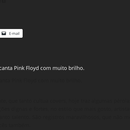
E-mail
anta Pink Floyd com muito brilho.
e, que tanto cultua covers, hoje traz algumas pérola
es dignas e fortes, no estilo que mais gosto, artista
anto talento. São registros maravilhosos, que não m
ocês também.