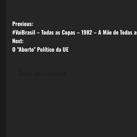
P
Previous:
#VaiBrasil – Todas as Copas – 1982 – A Mãe de Todas a
o
Next:
s
O "Aborto" Político da UE
t
Deixe uma resposta
n
a
v
i
g