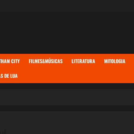
THAM CITY
FILMES&MÚSICAS
LITERATURA
MITOLOGIA
S DE LUA
yd