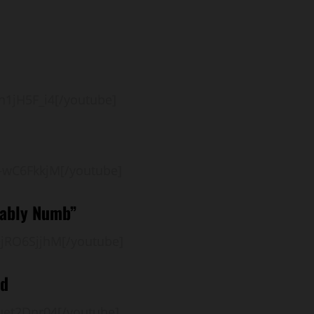
1jH5F_i4[/youtube]
-wC6FkkjM[/youtube]
tably Numb”
jRO6SjjhM[/youtube]
nd
uet2Dnr04[/youtube]