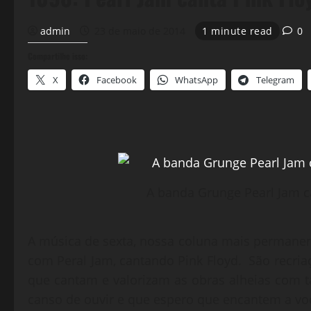
admin
23 de maio de 2014
1 minute read
0
Compartilhe isso:
X
Facebook
WhatsApp
Telegram
A banda Grunge Pearl Jam c
A música de sexta, nossa coluna mais permanent
com Peral Jam, cantando Pink Floyd. São recriaçõ
que cantam e valorizam as obras alheias com t
canso de ouvir e que espero que encantem a v