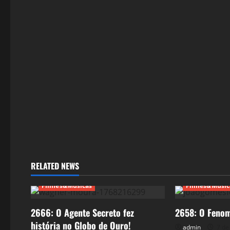
a
t
i
o
n
RELATED NEWS
Filmes&Músicas
Filmes&Músic
2666: O Agente Secreto fez
2658: O Fenom
história no Globo de Ouro!
admin
7 de