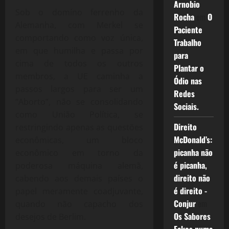
Arnobio
Sob o domíno ferrenho da
Rocha
em
O
Alemanha, com Merkel se
Paciente
comportando como voz única,
Trabalho
em que humilha e passa por
para
cima de todos os outros
Plantar o
membros, a UE caminha a
Ódio nas
passos largos para ser um
Redes
“Aborto”, não se consolidando
Sociais.
como União Política, se
Direito
restringindo apenas as questões
McDonald’s:
econômicas, um bloco
picanha não
econômico em torno da
é picanha,
poderosa máquina alemã,
direito não
cabendo aos demais países o
é direito -
papel meramente coadjuvante,
Conjur
em
quando não capacho dos
Os Sabores
desejos de Berlim.