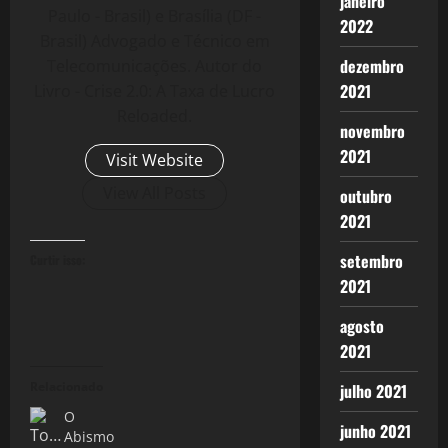
janeiro
Paulo - Brasil) e Brasília (DF -
2022
Brasil) Advogado e Técnico em
dezembro
Telecomunicações. Autor do
2021
Livro - Crise 2.0: A Taxa de Lucro
Reloaded.
novembro
2021
Visit Website
View All Posts
outubro
2021
setembro
Curtir isso:
2021
agosto
2021
Relacionado
julho 2021
O
junho 2021
Abismo