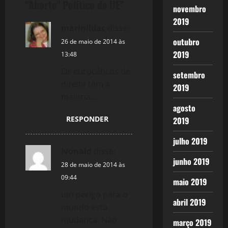
a
"Aborto" Político da UE
”
novembro
2019
v
marinildac
disse:
outubro
i
26 de maio de 2014 às
2019
13:48
g
Os eurocéticos de
setembro
direita têm a
a
2019
maioria…
t
agosto
RESPONDER
2019
i
julho 2019
o
Ivonald
disse:
junho 2019
28 de maio de 2014 às
n
09:44
maio 2019
um perigo para o
abril 2019
mundo esta
mudança. Não
março 2019