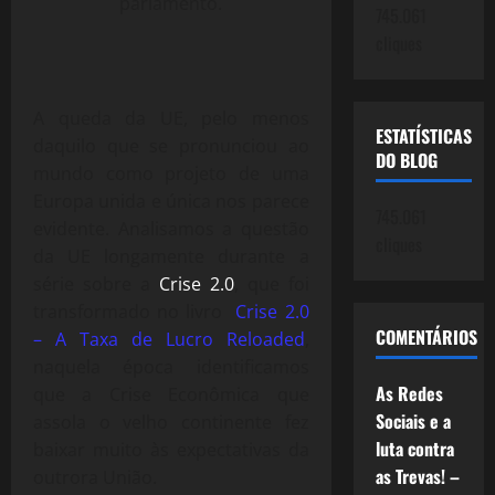
parlamento.
745.061
cliques
A queda da UE, pelo menos
ESTATÍSTICAS
daquilo que se pronunciou ao
DO BLOG
mundo como projeto de uma
Europa unida e única nos parece
745.061
evidente. Analisamos a questão
cliques
da UE longamente durante a
série sobre a
Crise 2.0
, que foi
transformado no livro
Crise 2.0
COMENTÁRIOS
– A Taxa de Lucro Reloaded
,
naquela época identificamos
As Redes
que a Crise Econômica que
Sociais e a
assola o velho continente fez
luta contra
baixar muito às expectativas da
as Trevas! –
outrora União.