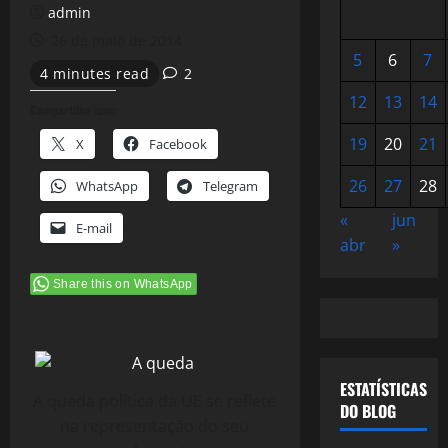
admin
26 de maio de 2014
5
6
7
4 minutes read
2
12
13
14
Compartilhe isso:
19
20
21
X
Facebook
26
27
28
WhatsApp
Telegram
«
jun
E-mail
abr
»
Share this on WhatsApp
ESTATÍSTICAS
A queda política da UE se reflete
DO BLOG
na representação do seu