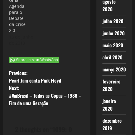
Uma
agosto
Agenda
2020
para o
Debate
julho 2020
da Crise
2.0
junho 2020
13 de junho
de 2013
maio 2020
abril 2020
Share this on WhatsApp
março 2020
P
Previous:
Pearl Jam canta Pink Floyd
fevereiro
o
Next:
2020
#VaiBrasil – Todas as Copas – 1986 –
s
janeiro
Fim de uma Geração
2020
t
dezembro
n
2019
2 thoughts on “
1099: O