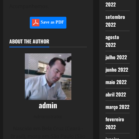
2022
Acompanhemos.
setembro
Save as PDF
2022
agosto
ABOUT THE AUTHOR
2022
julho 2022
junho 2022
maio 2022
abril 2022
admin
março 2022
Administrator
fevereiro
2022
Nascido em Bela Cruz (Ceará -
Brasil), moro em São Paulo (São