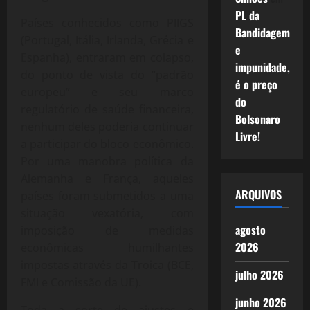
PL da
Países conhecidos como PIIGS
Bandidagem
(Portugal, Itália, Irlanda, Grécia e
e
Espanha), entraram em colapso,
impunidade,
do ponto de vista do “padrão
é o preço
europeu” e seu marco
do
regulatório de saúde financeira,
Bolsonaro
nenhum deles poderia continuar
Livre!
a participar do bloco econômico.
Por uma manobra política da
Alemanha e França, aqueles
ARQUIVOS
países foram submetidos a uma
situação vexatória, com
agosto
imposição de medidas
2026
econômicas humilhantes
impostas através da Troica (BCE,
julho 2026
FMI e Comissão da UE).
junho 2026
Toda a sorte de ajustes e