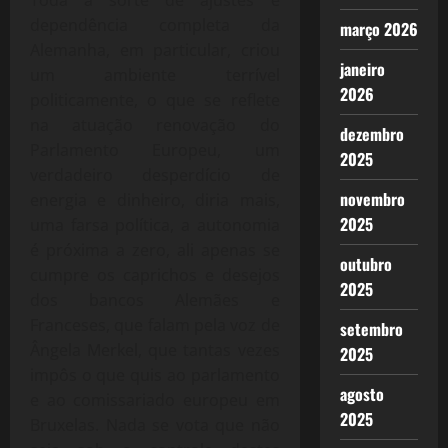
dependência completa da
março 2026
Alemanha, em particular, criou
janeiro
um ambiente terrível
2026
politicamente, o que se reflete
na atuação renovação do
dezembro
Parlamento Europeu, um
2025
verdadeiro desperdício de
novembro
energia e dinheiro, diria mais,
2025
uma farsa política, a autonomia
é próxima a zero, ali apenas se
outubro
cumpre os caprichos e desejos
2025
dos bancos Alemães e
Franceses, que falam pela voz de
setembro
Ângela Merkel, que tantas vezes
2025
impôs o que quis ao parlamento
agosto
e ao comissariado europeu em
2025
Bruxelas. Nada se vota que não