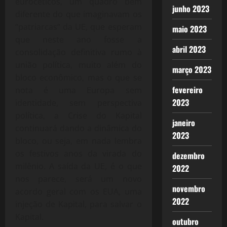
eurocéticos, um quadro bem
junho 2023
diferente do que imaginavam os
“patriarcas” da UE, que esperam
maio 2023
que neste ano fosse a
abril 2023
consolidação definitiva rumo à
união política, muito além do
março 2023
bloco econômico, mas o que se
fevereiro
nota é uma Europa sem
2023
identidade, sem perspectiva
política, a Crise do Kapital
janeiro
continuará dando a dinâmica do
2023
bloco, ou seja, em nada lembra
os festivos anos da virada do
dezembro
milênio. A saída da UE, é o que
2022
nos parece, será um novo
novembro
acordo geral com os EUA, uma
2022
injeção de Kapital, para salvar o
Kapital.
outubro