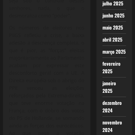
seja sob o controle destes
julho 2025
senhores, nada, o que o
junho 2025
desmoraliza como “poder”.
maio 2025
Os números de eleitores nos
PIIGS refletiu a crise, a baixa
abril 2025
adesão a descrença completa, o
que é pior, as “forças” eleitas
março 2025
majoritariamente ao Parlamento
fevereiro
acabam por expressar este
2025
desconforto geral com a UE. A
Direita européia sob o abrigo do
janeiro
PPE venceu as eleições
2025
reforçados pela Extrema-direita,
dezembro
que teve enorme votação na
2024
França, com o dobro dos votos
do PS de Hollande, se somando
novembro
ainda as forças dos eurocéticos.
2024
Ao que pese a votação