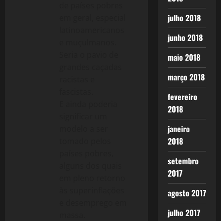
de países pobres
julho 2018
em geral, especial
latinoamericanos
junho 2018
e muçulmanos.
Seria o pavio de
maio 2018
grandes caçadas
março 2018
racistas e
fascistas.
fevereiro
E ainda poderia
2018
significar um
janeiro
modelo a ser
2018
tomado pelos
países pobres,
setembro
alguns dos quais
2017
em pleno retorno
às superinflações
agosto 2017
e desemprego em
julho 2017
massa.