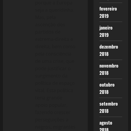
porque a Europa
fevereiro
seja a queridinha.
2019
Mas, pela
ascenção dos
janeiro
partidos de
2019
extrema-direita e
dezembro
direita, bem como
2018
pela consciência
de uma crise, que
novembro
pode justificar o
2018
surgimento da
política de espaço
outubro
vital. Esta política
2018
teria grande
setembro
apoio popular,
2018
fazendo crescer
perseguições a
agosto
negros, migrantes
2018