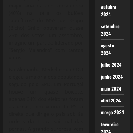
majoritária da centro-esquerda
outubro
(40%) na Itália, os bufões
2024
“apolíticos” do M5S ,de Beppo
setembro
(Bicho) Grillo, obtiveram quase
2024
26% dos votos, um assombro,
imagine um partido liderado por
agosto
“Sergio Malandro” com tantos
2024
votos.
julho 2024
Na Alemanha, Merkel e sua CDU
junho 2024
elegeu a maioria dos deputados,
seguida pelo SPD. Em Portugal
maio 2024
houve um quase boicote,
apenas 34% dos eleitores foram
abril 2024
as urnas, com vitória do PS, a
março 2024
direita que dirige o país sob às
ordens da Troica vai mal das
fevereiro
pernas. A grande surpresa vem
2024