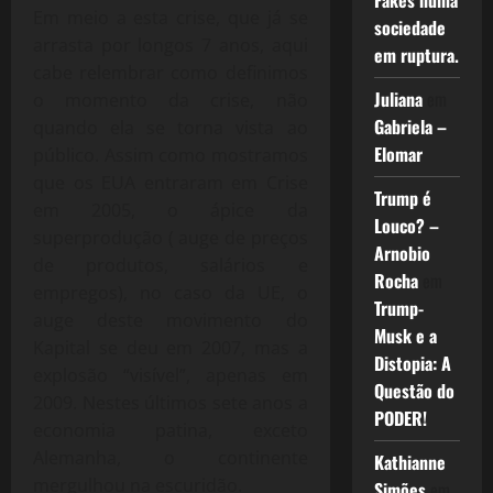
Fakes numa
Em meio a esta crise, que já se
sociedade
arrasta por longos 7 anos, aqui
em ruptura.
cabe relembrar como definimos
Juliana
em
o momento da crise, não
Gabriela –
quando ela se torna vista ao
Elomar
público. Assim como mostramos
que os EUA entraram em Crise
Trump é
em 2005, o ápice da
Louco? –
superprodução ( auge de preços
Arnobio
de produtos, salários e
Rocha
em
empregos), no caso da UE, o
Trump-
auge deste movimento do
Musk e a
Kapital se deu em 2007, mas a
Distopia: A
explosão “visível”, apenas em
Questão do
2009. Nestes últimos sete anos a
PODER!
economia patina, exceto
Alemanha, o continente
Kathianne
mergulhou na escuridão.
Simões
em