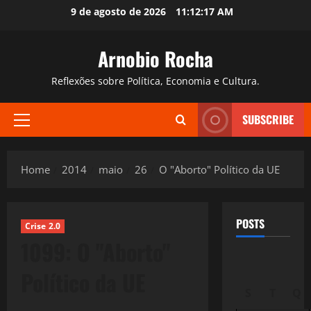
Skip
9 de agosto de 2026
11:12:18 AM
to
content
Arnobio Rocha
Reflexões sobre Política, Economia e Cultura.
SUBSCRIBE
Primary
Menu
Home
2014
maio
26
O "Aborto" Político da UE
POSTS
Crise 2.0
1099: O "Aborto"
Político da UE
S
T
Q