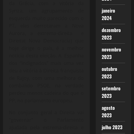
da Grécia, com a vitória da
janeiro
Syriza, um agrupamento de
2024
esquerda muito parecido com o
PT, eles derrotaram a Nova
dezembro
Aurora, a extrema-direita e
2023
Direita( Nova Democracia) que
hoje dirige o país, é a melhor
novembro
notícia desta eleição. A Espanha
2023
dos “indignados” mais uma vez
outubro
deu a vitória à Direita franquista
2023
de Rajoy, com uma melhora do
combalido PSOE, na verdade
setembro
perdeu menos cadeira do que o
2023
PP, no parlamento europeu.
agosto
No conjunto geral a Direita vai
2023
“governar” o Parlamento
julho 2023
ajudada pela extrema-direita e