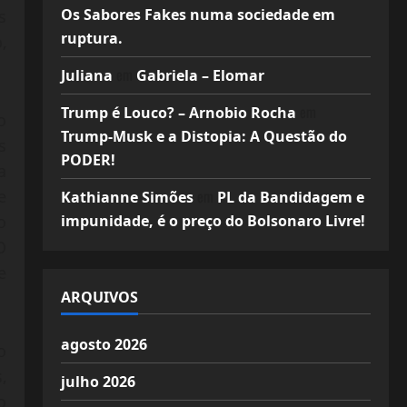
Os Sabores Fakes numa sociedade em
s
ruptura.
,
em
Juliana
Gabriela – Elomar
em
Trump é Louco? – Arnobio Rocha
o
Trump-Musk e a Distopia: A Questão do
s
PODER!
a
em
e
Kathianne Simões
PL da Bandidagem e
impunidade, é o preço do Bolsonaro Livre!
o
O
e
ARQUIVOS
agosto 2026
o
,
julho 2026
o