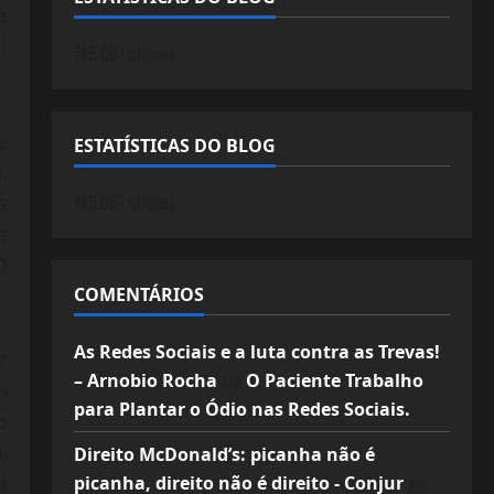
à
l
745.061 cliques
e
ESTATÍSTICAS DO BLOG
,
745.061 cliques
s
a
O
COMENTÁRIOS
As Redes Sociais e a luta contra as Trevas!
r
em
– Arnobio Rocha
O Paciente Trabalho
o
para Plantar o Ódio nas Redes Sociais.
o
,
Direito McDonald’s: picanha não é
em
a
picanha, direito não é direito - Conjur