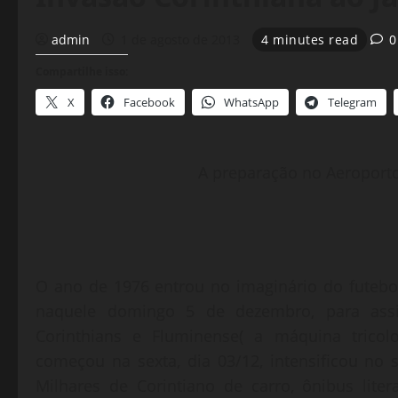
admin
1 de agosto de 2013
4 minutes read
0
Compartilhe isso:
X
Facebook
WhatsApp
Telegram
A preparação no Aeroport
O ano de 1976 entrou no imaginário do futebol
naquele domingo 5 de dezembro, para assist
Corinthians e Fluminense( a máquina tricol
começou na sexta, dia 03/12, intensificou no
Milhares de Corintiano de carro, ônibus lit