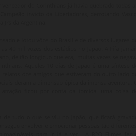
or vencedor do Corinthians já havia quebrado todas a
 Campeão invicto da Libertadores, derrotando Vasco
a Jrs da Argentina.
nsado e lotou vôos do Brasil e de diversos lugares d
s 40 mil vozes dos estádios no Japão. A Fifa jamai
no, de tão longícuo que era, muitas vezes se negav
inthians. Aqueles 10 dias de Japão é uma síntese d
s relatos dos amigos que estiveram do outro lado d
ociais deram a dimensão épica da imensa aventura. 
atração ficou por conta da torcida, uma coisa d
de tudo o que se viu no Japão, que ficará gravad
onsegue envolver e emocionar pessoas tão diferentes
imagináveis para ir lá e ver. A R2O Filmes fez 