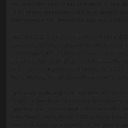
paulistas com as camisas alvinegras. Dizem 
outro estado que se tem notícia no futebol, d
corintianos. A Manchete do Estado de S. Paulo
Duas décadas e meia depois, em janeiro de 200
Janeiro, desta feita a decisão era do primeiro 
um em São Paulo e outro no Rio, a final foi e
de corintianos se dirigiram ao Rio, desta vez d
meio, com o surgimento do canto que passa a 
todopodereso Timão”. Quando cantado no mítico
Mas a maior de todas as façanhas do “bando d
objeto de desejo de 11 em cada 10 corintiano, 
Mundial, que mesmo tendo sido campeão em 
“convidado”, como se em 1930 o Uruguai tam
mas o clubismo e a gozação típica, jamais per