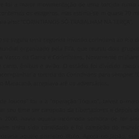
que foi a maior movimentação de uma torcida rumo 
escontemos os exageros, mas estima-se m quase 70 mi
 fala alto: “CORINTIANOS SÓ TRABALHAM NA TERÇA”.
0 se seguiu uma segunda invasão corintiana ao Rio d
mundial organizado pela Fifa, que reuniu dois grupos
ntre Vasco da Gama e Corinthians. Novamente milhare
e carro, ônibus e avião. O estádio foi dividido meio 
acompanhar a torcida do Corinthians para sempre: “
 Maracanã, arrepiava até os adversários.
e loucos” foi a a “operação Tóquio”, talvez o maio
ver seu time ser campeão da Libertadores e depois d
2000, havia aquela incômoda sombra de ter sid
bém tinha sido convidado e foi campeão do mundo
doaria aquele primeiro título. Agora no Japão, seri