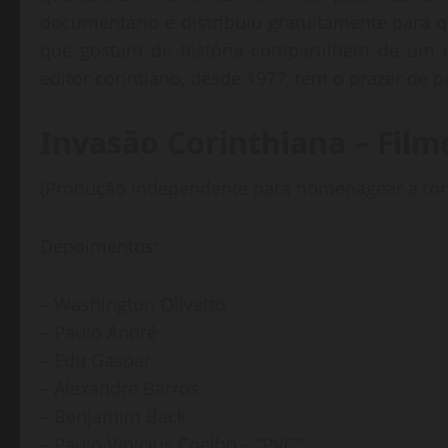
documentário e distribuiu gratuitamente para q
que gostam de história compartilhem de um 
editor corintiano, desde 1977, tem o prazer de pa
I
nvasão Corinthiana – Fil
(Produção independente para homenagear a torc
Depoimentos:
– Washington Olivetto
– Paulo André
– Edu Gaspar
– Alexandre Barros
– Benjamim Back
– Paulo Vinicius Coelho – “PVC”