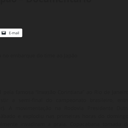
E-mail
o no embarque do time ao Japão
 pela famosa “Invasão Corintiana” ao Rio de Janeiro
ir a semi-final do campeonato brasileiro, entr
or). A movimentação na Rodovia Presidente Dutr
 sábado e explodiu nas primeiras horas do domingo
eralmente invadiram a praia. Copacabana tomada d