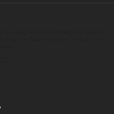
Brasil), moro em São Paulo (São Paulo - Brasil) e
o e Técnico em Telecomunicações. Autor do Livro -
oaded.
s
o