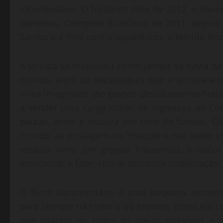
incontestável. O histórico time de 2012, o mai
barreiras. Campeão Brasileiro de 2011, depois
Santos e a final com o papatítulos, o temido Boc
A torcida se mobilizou como jamais se havia pe
mundo, além do decasséguis que engrossaram a
tinha imaginado tão grande deslocamento huma
a vender uma carga maior de ingressos ao Cor
paixão, amor e loucura por time de futebol. O
mundo, as postagens no Youtube e nas redes s
estádio virou um grande Pacaembu, a maior 
emocionar e fazer chorar tamanha mobilização.
O filme documentário é uma pequena amostra 
para sempre na história do esporte, como ele c
que usaram de todos os meios possíveis e in