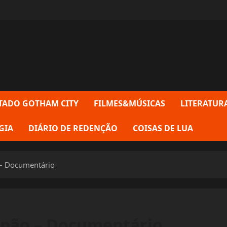
TADO GOTHAM CITY
FILMES&MÚSICAS
LITERATUR
GIA
DIÁRIO DE REDENÇÃO
COISAS DE LUA
 – Documentário
apão – Documentário