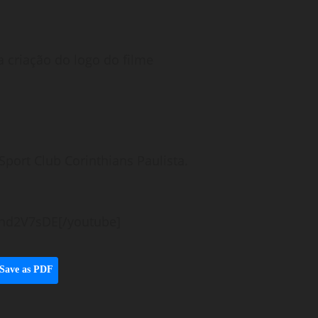
a criação do logo do filme
Sport Club Corinthians Paulista.
hd2V7sDE[/youtube]
Save as PDF