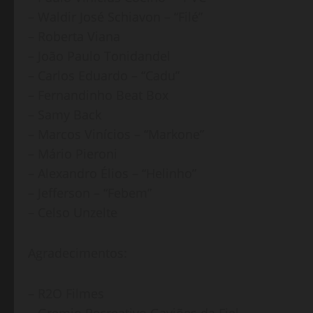
– Waldir José Schiavon – “Filé”
– Roberta Viana
– João Paulo Tonidandel
– Carlos Eduardo – “Cadu”
– Fernandinho Beat Box
– Samy Back
– Marcos Vinícios – “Markone”
– Mário Pieroni
– Alexandro Élios – “Helinho”
– Jefferson – “Febem”
– Celso Unzelte
Agradecimentos:
– R2O Filmes