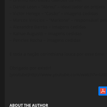
– Gremio Recreativo Gaviões da Fiel
– Daniel Leon – “Abreu” – idealizador do projeto
– Victor Herege – “Casão” – imagens cedidas
– Marcos Vinicios – “Markone” – responsável pel
– Alexandre Barros – imagens cedidas
– Kahue Augusto – imagens cedidas
– Pericles Rocha – imagens cedidas
E toda a nação corinthiana louca por esse time: 
Obrigado por existir!
[youtube]http://www.youtube.com/watch?v=UtE
ABOUT THE AUTHOR