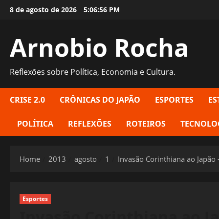
Skip
8 de agosto de 2026
5:06:57 PM
to
content
Arnobio Rocha
Reflexões sobre Política, Economia e Cultura.
CRISE 2.0
CRÔNICAS DO JAPÃO
ESPORTES
ES
POLÍTICA
REFLEXÕES
ROTEIROS
TECNOLO
Home
2013
agosto
1
Invasão Corinthiana ao Japão
Esportes
Invasão Corinthiana ao J