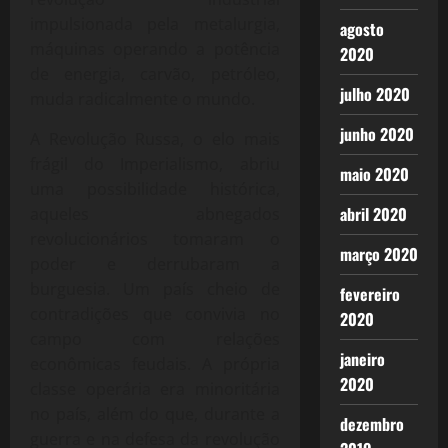
impulsionada pela metalurgia,
agosto
máquinas operando a potência
2020
de energia, carvão, petróleo,
julho 2020
muda radicalmente o mundo.
junho 2020
A Revolução Russa, o elo mais
frágil do Imperialismo, abriu
maio 2020
uma possibilidade histórica,
abril 2020
aqueles abnegados
revolucionários tomaram o
março 2020
poder e derrubaram a
burguesia. Um país cheio de
fevereiro
contradições que convivia no
2020
campo com relações
janeiro
econômicas feudais. A própria
2020
classe operária era minoritária
no país, além do que, durante a
dezembro
guerra e na defesa da revolução