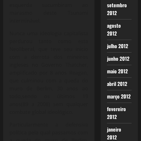
setembro
esquerda sucumbiram ao
2012
marasmo deste Tsunami
interminável.
agosto
2012
Nunca uma ideologia capitalista
perdurou tanto como esta
julho 2012
Neoliberal, que teve seu inicio
com a derrota dos mineiros
junho 2012
ingleses no Governo Thatcher,
maio 2012
amplificado por 8 anos Reagan,
que culminou com a queda do
abril 2012
muro de Berlim, 30 anos ao
março 2012
todo,sendo os últimos 19
anos(89 a 2008) sem qualquer
fevereiro
combate global ideológico.
2012
Particularmente a defensiva
janeiro
política pela qual passamos com
2012
a queda do muro de Berlim,