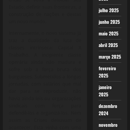
Estado, definir suas fronteiras, a
julho 2025
construção de nações e destas
um novo mundo.
junho 2025
Internamente, o novo sistema já
maio 2025
traz a dualidade da luta de
abril 2025
classes intrínseca: Capital X
Trabalho. A incipiente classe
março 2025
operária ainda não madura e
fevereiro
sofre sob a força bruta dos
2025
burgueses. Submetidos a longas
jornadas, com salários que mal
janeiro
dar para se reproduzir, não
2025
havia ainda leis ou organizações
sindicais com força para
dezembro
defendê-los e organizá-los. Nem
2024
assim as Crises deixavam de
novembro
acontecer. Esta vinha com uma