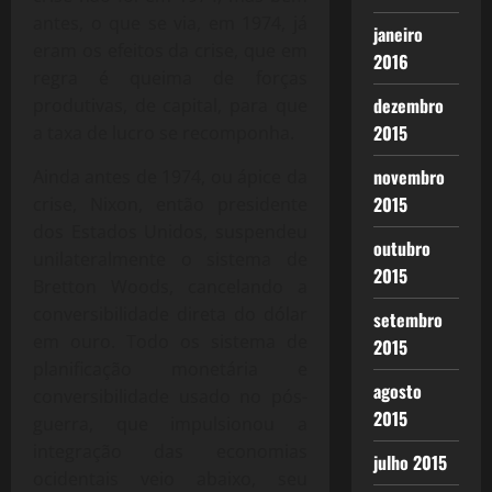
antes, o que se via, em 1974, já
janeiro
eram os efeitos da crise, que em
2016
regra é queima de forças
dezembro
produtivas, de capital, para que
2015
a taxa de lucro se recomponha.
novembro
Ainda antes de 1974, ou ápice da
2015
crise, Nixon, então presidente
dos Estados Unidos, suspendeu
outubro
unilateralmente o sistema de
2015
Bretton Woods, cancelando a
conversibilidade direta do dólar
setembro
em ouro. Todo os sistema de
2015
planificação monetária e
agosto
conversibilidade usado no pós-
2015
guerra, que impulsionou a
integração das economias
julho 2015
ocidentais veio abaixo, seu