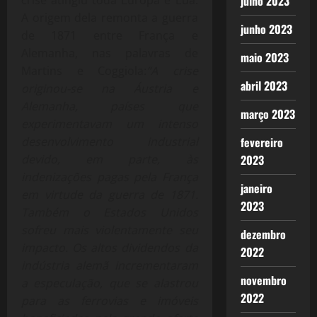
julho 2023
A origem dela remonta a guerra
junho 2023
de 1871 entre França e
Alemanha, nas palavras de
maio 2023
Martins e Coggiola:
“A crise
abril 2023
originou-se na Áustria e
Alemanha, países que
março 2023
experimentavam um intenso
desenvolvimento industrial
fevereiro
devido, em parte, às
2023
indenizações pagas pela França
janeiro
em virtude da guerra de 1871.
2023
Também o Estados Unidos
sofreu mais violentamente seu
dezembro
impacto. Os altos dividendos da
2022
indústria alemã incrementaram
novembro
a especulação, que se alastrou
2022
para as ferrovias e imóveis