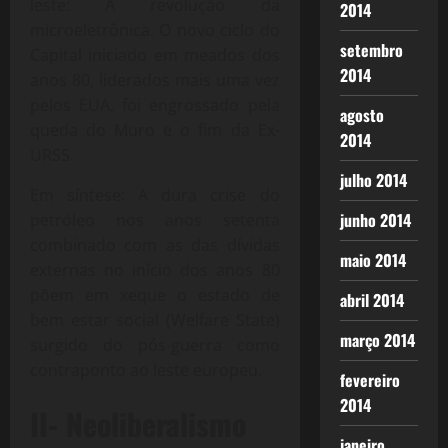
leste: A revolução da
2014
microeletrônica. O novo ciclo do
setembro
Capital iniciado em meados dos
2014
anos 80, liderados mais uma vez
pelos EUA, foi engrossado pela
agosto
queda do Muro e o fim da Ex-
2014
URSS.
julho 2014
Em síntese: A dura crise do
junho 2014
petróleo nos anos setenta
combinado com as das dívidas
maio 2014
externas no início dos anos 80
põem em xeque o estado de
abril 2014
bem estar social (Welfare State)
março 2014
surgido do pós-guerra como
contraponto ao leste europeu.
fevereiro
2014
II- Neoliberalismo
janeiro