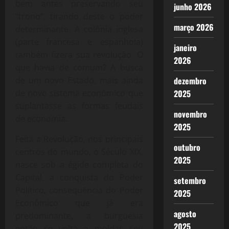
bem antes preservando seu
junho 2026
“trono”, tirando deste o poder
março 2026
determinante. A colônia inglesa
(parte francesa e espanhola)
janeiro
também fizera sua revolução. O
2026
que havia de comum? A busca
de um novo Estado, mais ainda
dezembro
de novo sistema econômico que
2025
suplantasse as formas feudais
novembro
de economia.
2025
Feita a Revolução, nos principais
outubro
centros do mundo, o Século XIX,
2025
nasce sob a égide completa do
Capital, a conquista do Poder
setembro
Político, consequência do Poder
2025
Econômico que já era
agosto
predominante, a burguesia
2025
então se volta a moldar seu