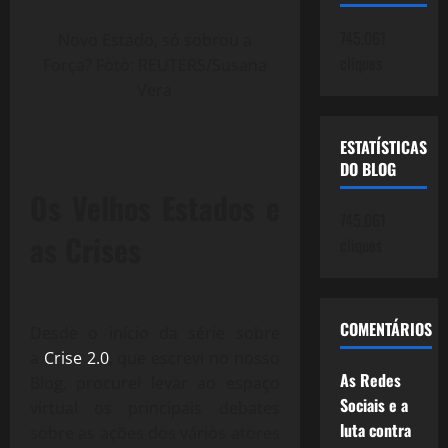
745.061
Novo Estado, só sobrou a
cliques
Força? Foto: REUTERS/Susana
Vera
ESTATÍSTICAS
DO BLOG
Os Velhos Estados e
745.061
as Crises
cliques
COMENTÁRIOS
Desde o início da série sobre
a
Crise 2.0
, que escrevi no nosso
As Redes
Blog, procurei levar ao espaço
Sociais e a
virtual os principais debates
luta contra
sobre as ações dos vários atores