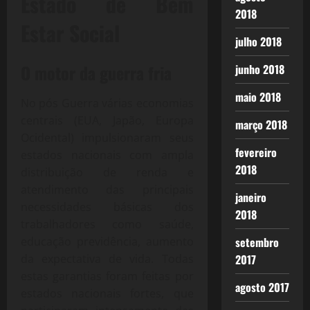
Estado de Bem
2018
Estar Social
julho 2018
O motor da guerra fria
junho 2018
maio 2018
No pós Guerra várias economias
centrais (EUA, Japão, Europa
março 2018
Ocidental) impulsionaram seus
fevereiro
estados nacionais com ampla
2018
distribuição de renda e
atendimento das principais
janeiro
necessidades básicas dos
2018
trabalhadores como saúde,
educação previdência, aumento
setembro
da expectativa de vida. Todas
2017
estas garantias foram feitas por
agosto 2017
estados nacionais fortes, que