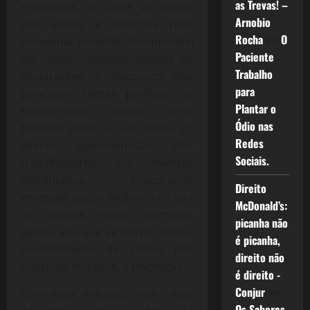
as Trevas! –
envolvidos na Crise, as visões
Arnobio
das saídas e soluções para
Rocha
em
O
economia mundial. Acompanhei
Paciente
de forma sistematicamente as
Trabalho
declarações e discursos dos
para
principais líderes políticos ou
Plantar o
economistas, assim como
Ódio nas
busquei ouvir o que dizem os
Redes
líderes oposicionistas, dos
Sociais.
trabalhadores aos eventos
enfrentados. Procurando
Direito
entender qual a dinâmica da luta
McDonald’s:
de classes, neste momento
picanha não
agudo, em que se abrem tantas
é picanha,
possibilidades de saídas não
direito não
clássicas, inclusive, a revolução.
é direito -
Conjur
em
Com este método, esta série,
Os Sabores