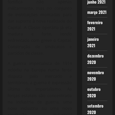
junho 2021
fortifica não apenas
militarmente, mas no conjunto
março 2021
de instituições montadas para
dar suporte à nova realidade do
fevereiro
Capital. A Classe operária já era
2021
madura e forte, tendo
janeiro
enfrentado com greve o Capital.
2021
Construção de sindicatos e
partidos de classe.
dezembro
2020
A guerra imperialista de 1914
eclodiu na Europa numa feroz
novembro
disputa pelo mercado e
2020
territórios, a guerra é expressão
outubro
última do imperialismo. As
2020
forças estatais são concentrada
na industria de guerra, uma
setembro
nova industria ou uma nova
2020
revolução industrial