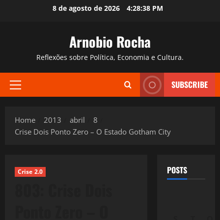
Skip
8 de agosto de 2026
4:28:39 PM
to
content
Arnobio Rocha
Reflexões sobre Política, Economia e Cultura.
SUBSCRIBE
Primary
Menu
Home
2013
abril
8
Crise Dois Ponto Zero – O Estado Gotham City
POSTS
Crise 2.0
803: Crise Dois
Ponto Zero – O
S
T
Q