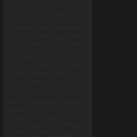
O episódio de vencer, sem
ganhar, levou a uma mudança
completa de atitude do Governo
Americano, que experimentou
uma defensiva externa,
questionamento e foi atacado
pela primeira vez em seu solo.
Os episódios do 11 de Setembro
de 2001 foi uma dura resposta
tardia a presença americana no
oriente médio.
Novo recrudescimento interno e
externo deu uma nova guerra ao
Iraque a família Bush, detentora
de petróleo e amplamente
financiada pelos lobbies da
indústria bélica. O medo