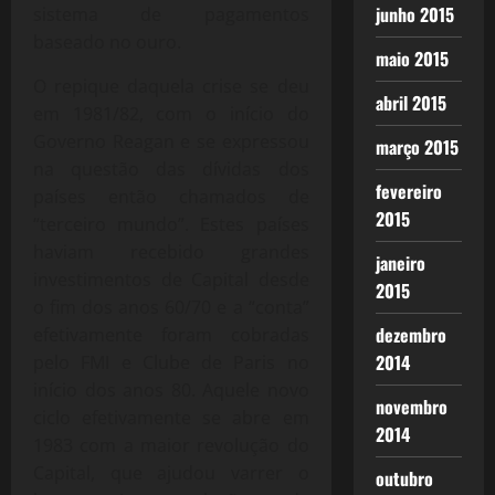
junho 2015
sistema de pagamentos
baseado no ouro.
maio 2015
O repique daquela crise se deu
abril 2015
em 1981/82, com o início do
Governo Reagan e se expressou
março 2015
na questão das dívidas dos
fevereiro
países então chamados de
2015
“terceiro mundo”. Estes países
haviam recebido grandes
janeiro
investimentos de Capital desde
2015
o fim dos anos 60/70 e a “conta”
dezembro
efetivamente foram cobradas
2014
pelo FMI e Clube de Paris no
início dos anos 80. Aquele novo
novembro
ciclo efetivamente se abre em
2014
1983 com a maior revolução do
Capital, que ajudou varrer o
outubro