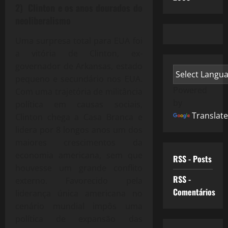
2) Clinton e os anos dourados do
neoliberalismo
Uma surpresa total para EUA foi
a vitória de Clinton, ex-
governador de Arkansas, estado
pequeno e secundário nos EUA.
Powered
Com uma trajetória de militância
by
política em causas sociais,
Translate
Clinton chega a Casa Branca e
lidera por 8 longos anos um dos
maiores crescimentos da
economia americana, sem que
RSS - Posts
houvesse um grande conflito
RSS -
externo. Favorecido pela
Comentários
liderança única americana no
cenário mundial impôs uma
política de expansão das