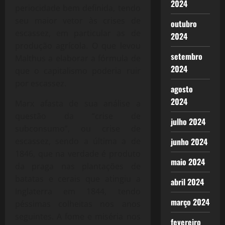
2024
periocidade bem definida, tendo
seu maior vetor às crises de
outubro
escassez, em particular as de
2024
produção agrícola. O que levou
setembro
Malthus a elaborar a fórmula de
2024
que o capitalismo poderia ruir
por escassez.
agosto
2024
Marx afasta de sua análise a
questão da “crise de
julho 2024
subconsumo”, ou crise de
escassez, sendo a última a de
junho 2024
1846, que na verdade é produto
maio 2024
da praga nas plantações de
batatas e cerais que atingiu a
abril 2024
Inglaterra em 1844, tendo
março 2024
péssimas colheitas nos anos
seguintes. A fome e miséria nos
fevereiro