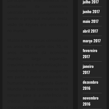
participaram intensamente das
julho 2017
atividades da economia,
junho 2017
centralizando o planejamento e
sendo o principal indutor desta,
maio 2017
visão de Keynes era vencedora
no mundo.
abril 2017
Muitos economistas consideram
março 2017
os anos 60 e parte dos 70, os
fevereiro
anos dourados da economia
2017
mundial, larga expansão,
crescimento e mundialização do
janeiro
comércio. Estes anos apagaram
2017
em parte a maior catástrofe da
dezembro
humanidade, a Segunda Guerra
2016
Mundial. Neste contexto os EUA
tomam para si a referência de
novembro
crédito e dinamizador do
2016
crescimento. Garantia crédito e