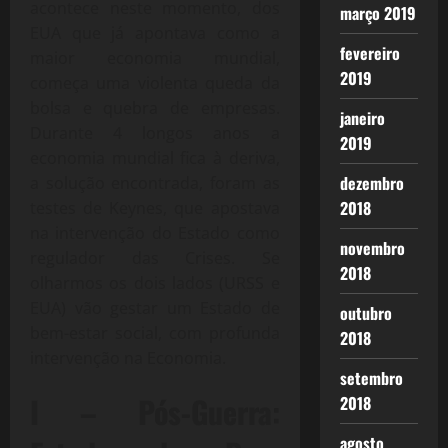
acontece neste momento, dos
março 2019
EUA que já apontava como a
fevereiro
maior economia mundial,
2019
começa uma violenta queda da
bolsa e quebra de empresas.
janeiro
Durante 4 longos anos a
2019
economia mundial fica à deriva,
dezembro
a solução encontrada, foram as
2018
testes de Keynes, que apostava
na intervenção do Estado como
novembro
regulador das Crises. Se
2018
olharmos os dois lados (URSS e
EUA) vão gestar um Estado de
outubro
bem-estar social, com profunda
2018
intervenção na Economia.
setembro
I – Pós-Guerra:
2018
agosto