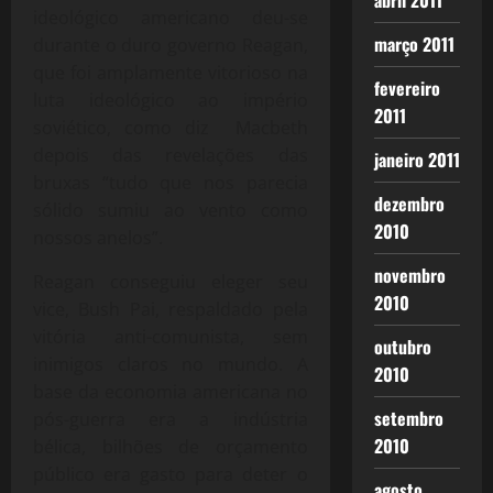
abril 2011
ideológico americano deu-se
março 2011
durante o duro governo Reagan,
que foi amplamente vitorioso na
fevereiro
luta ideológico ao império
2011
soviético, como diz Macbeth
depois das revelações das
janeiro 2011
bruxas “tudo que nos parecia
dezembro
sólido sumiu ao vento como
2010
nossos anelos”.
novembro
Reagan conseguiu eleger seu
2010
vice, Bush Pai, respaldado pela
vitória anti-comunista, sem
outubro
inimigos claros no mundo. A
2010
base da economia americana no
setembro
pós-guerra era a indústria
2010
bélica, bilhões de orçamento
público era gasto para deter o
agosto