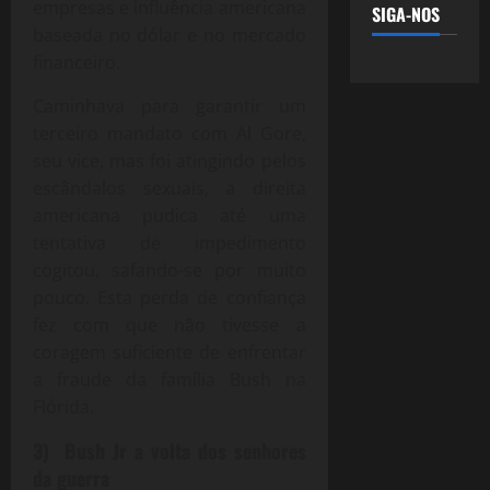
empresas e influência americana
SIGA-NOS
baseada no dólar e no mercado
financeiro.
Caminhava para garantir um
terceiro mandato com Al Gore,
seu vice, mas foi atingindo pelos
escândalos sexuais, a direita
americana pudica até uma
tentativa de impedimento
cogitou, safando-se por muito
pouco. Esta perda de confiança
fez com que não tivesse a
coragem suficiente de enfrentar
a fraude da família Bush na
Flórida.
3) Bush Jr a volta dos senhores
da guerra