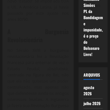
novo “Estado” se impõe aos EUA
Simões
em
e UE. A América Latina, já havia
PL da
passado por este ajuste nos
Bandidagem
anos 80/90.
e
impunidade,
A Burguesia
é o preço
Revolucionária
do
Bolsonaro
No Século XVIII a burguesia
Livre!
revolucionária fez a Revolução
Francesa para enterrar de vez o
Estado Feudal, absolutista,
ARQUIVOS
centrado na figura do Rei, não
que ela não quisesse um poder
centralizado, mas apenas não
agosto
que defendesse ainda os antigos
2026
interesses feudais. A Inglaterra
julho 2026
já fizera sua Revolução Burguesa