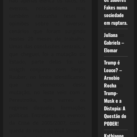
não apenas elenca os fatos, os
Fakes numa
eventos, noticiando-os, mas
sociedade
também rascunha teses e
em ruptura.
opiniões sobre os diversos
cenários que foram surgindo
Juliana
em
nestes 20 meses de trabalho.
Gabriela –
Umas das conclusões centrais, a
Elomar
que cheguei, foi a mutação do
Estado, parte delas foi um
Trump é
insigth conjunto com Sergio
Louco? –
Rauber, no limite identificamos
Arnobio
que os elementos desta
Rocha
em
mutação, no leste veio com a
Trump-
Perestroika, que varreu os
Musk e a
regimes daquelas formações
Distopia: A
políticas. Entretanto, os eventos
Questão do
da Crise de 2005/2007, com a
PODER!
queda do muro de Wall Street, o
Kathianne