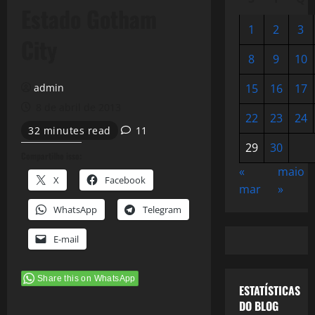
Estado Gotham
1
2
3
City
8
9
10
admin
15
16
17
8 de abril de 2013
22
23
24
32 minutes read
11
29
30
Compartilhe isso:
«
maio
X
Facebook
mar
»
WhatsApp
Telegram
E-mail
Share this on WhatsApp
ESTATÍSTICAS
DO BLOG