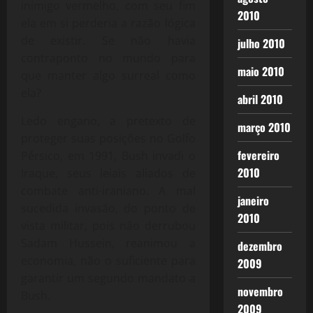
inimigo vermelho, com seu fim
2010
ela em si perderia a razão lógica
de existir. Se não havia
julho 2010
contraponto no mundo para
maio 2010
que manter algo surreal como
ela?
abril 2010
Ledo engano, a pretexto de
março 2010
proteger suas posições no Golfo
fevereiro
Pérsico, em 1991, Bush invadi o
2010
Iraque, seus leiais aliados de
combate anti-iraniano. A mal
janeiro
sucedida invasão, do ponto de
2010
vista militar, pois não derrubou
Sadam Hussein, reanimou a
dezembro
economia, não o suficiente para
2009
garantir um segundo mandato a
novembro
Bush.
2009