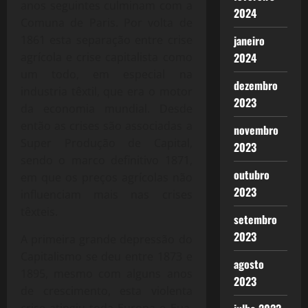
anos seguintes culminam com a
2024
Comuna de Paris. Por volta de
1861 esta separação entre crise
janeiro
agrícola e crise capitalista como
2024
um todo, em especial na
dezembro
industria têxtil, que era o motor
2023
da economia mundial. Desde
então as crises são associadas a
novembro
Super Produção de Capital,
2023
sendo o marco definitivo 1871,
outubro
em que os preços agrícolas não
2023
influenciam mais nas crises
têxteis.
setembro
2023
A primeira grande depressão do
Capitalismo se deu entre 1873 e
agosto
1895, mesmo com alguns anos
2023
de crescimento, esta violenta
crise atingiu toda Europa e Eua.