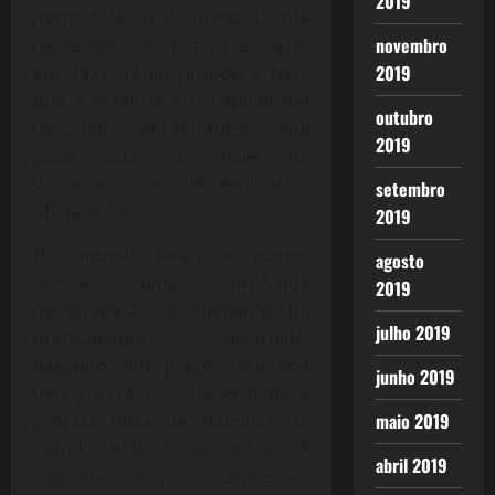
2019
parte dela foi dizimada. Diante
novembro
deste caos econômico e social,
2019
em 1921, Lênin propõe a NEP,
que é essência é o Capitalismo
outubro
de Estado, sem burguesia. Aqui
2019
pode estar à chave da
burocracia, ou até explicar a
setembro
China atual.
2019
No “mundo livre”, pós-guerra
agosto
trouxe uma profunda
2019
desagregação, a Alemanha foi
julho 2019
praticamente destruída,
pagando um preço caríssimo
junho 2019
pela guerra, mas na verdade a
maio 2019
própria ideia de domínio do
mundo ainda estava no ar. A
abril 2019
segunda grande Depressão