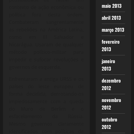
maio 2013
contexto de ação econômica ou
política fora desta ordem.
abril 2013
Combateram sangrentamente
março 2013
as rebeliões na América Latina,
como em El Salvador e
fevereiro
Nicarágua. Usaram de qualquer
2013
método político-militar para
impedir e sufocar revoluções e
janeiro
governos de esquerda.
2013
Enfrentaram a antiga URSS e os
dezembro
países do leste europeu de
2012
forma decidida, derrotando-os
novembro
impiedosamente com a queda
2012
do Muro de Berlim e o
esfacelamento da Rússia.
outubro
Mesmo governos claramente
2012
identificados com políticas de