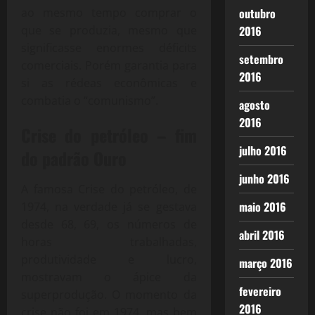
ao mesmo tempo comprar o
outubro
que se produzia, mesmo que
2016
significasse enormes déficits
setembro
comerciais. Porém garantia para
2016
si as rédeas econômicas e
combatia o “comunismo”.
agosto
2016
Crise do petróleo – fim
julho 2016
do padrão Ouro
junho 2016
A famosa Crise do petróleo, de
maio 2016
1974, na verdade já se gestava
desde 68, 69, os números de
abril 2016
horas trabalhadas,
produtividade e lucro,
março 2016
mostravam o ápice da
fevereiro
superprodução. O momento da
2016
crise não foi em 1974, mas bem