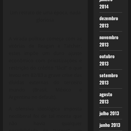
2014
Um retrato de uma época, nada
dezembro
gloriosa
2013
novembro
A virada política começa com as
2013
vitórias de Reagan e Tatcher,
estes impõe um duro ajuste
outubro
econômico com privatizações e
2013
restrição do crédito “fácil” o que
setembro
levou em 82/83 a grave crise das
2013
dívidas externas do terceiro
mundo (Brasil, México e
agosto
Argentina no default).
2013
A ofensiva ideológica imposta
julho 2013
neoliberal foi de tal monta que
não havia qualquer
junho 2013
possibilidade de “tatear” um