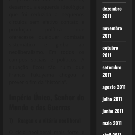
desarmou a esquerda ideológica
dezembro
que foi reduzida a pequenos
2011
círculos sem efetivo contato e
novembro
produção política que
2011
oferecesse qualquer combate
sistemático e global ao
outubro
neoliberalismo. Em todos os
2011
campos sociais e políticos. A
setembro
situação ficou tão ruim que
2011
Francis Fukuyama chegou a
prever o fim da “história”.
agosto 2011
Império Único, Senhor do
julho 2011
Mundo e das Guerras
junho 2011
1)
Reagan e a vitória neoliberal
maio 2011
O ciclo neoliberal mais forte e