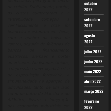
beneficiadas pela grande oferta
outubro
de crédito. Subitamente, porém,
2022
os custos aumentaram e a
rentabilidade começou a
setembro
cair.Inicialmente a crise foi
2022
financeira e estourou em Viena,
agosto
com a quebra da bolsa de
2022
valores, seguida de falências de
bancos de financiamento
julho 2022
austríacos, alemães e norte-
junho 2022
americanos. No Estados Unidos,
a depressão esteve ligada à crise
maio 2022
da especulação ferroviária. A
simultaneidade na aparição de
abril 2022
dificuldades, tanto de um lado
março 2022
como de outro da Mancha e do
Atlântico, ilustra a integração
fevereiro
das economias industriais em
2022