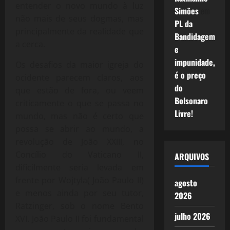
entender o novo mundo à luz
Simões
em
não mais de seus dogmas, mas
PL da
principalmente da realidade que
Bandidagem
a cerca.
e
impunidade,
Os desafios da maior igreja do
é o preço
ocidente parecem claros, aos
do
que estão de fora, ou veem
Bolsonaro
criticamente o que se passa no
Livre!
mundo, mas não é certo que
possa se abrir ao mundo, a
revolução de João XXIII, no
Concílio do Vaticano II,
ARQUIVOS
dificilmente seria levada em
frente por Wojtyla( João Paulo II)
agosto
e menos ainda por seu tutor,
2026
Ratzinger, sob o nome Bento
julho 2026
XVI. João Paulo II foi fundamental