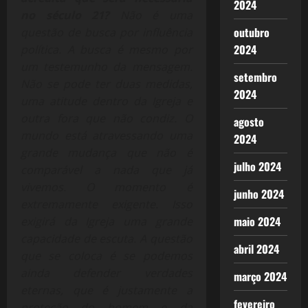
2024
no século 21?
Não é uma
outubro
questão de busca por influência
2024
política. A busca é mesmo por
um testemunho da mensagem.
setembro
Não se pode ter duas medidas,
2024
uma atitude dentro da Igreja e
outra fora que não condiz. O
agosto
mundo está atravessando uma
2024
grande mudança que não é
julho 2024
comparável a nada que já
vivemos. O momento é
junho 2024
extremamente exigente. Isso
maio 2024
exigirá da Igreja uma grande
capacidade de escuta. A questão
abril 2024
que se coloca é se podemos
ainda defender verdades
março 2024
eternas, que é justamente a
fevereiro
proteção do homem e da