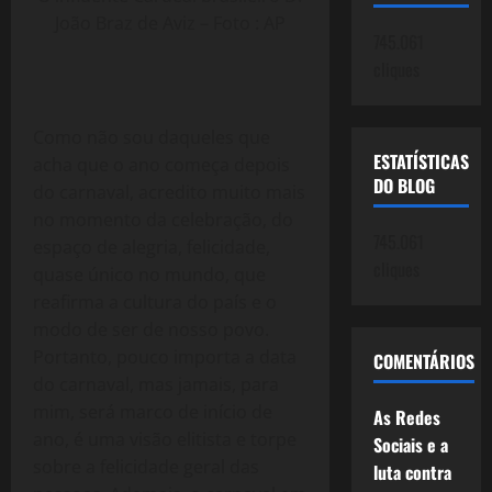
João Braz de Aviz – Foto : AP
745.061
cliques
Como não sou daqueles que
ESTATÍSTICAS
acha que o ano começa depois
DO BLOG
do carnaval, acredito muito mais
no momento da celebração, do
745.061
espaço de alegria, felicidade,
cliques
quase único no mundo, que
reafirma a cultura do país e o
modo de ser de nosso povo.
Portanto, pouco importa a data
COMENTÁRIOS
do carnaval, mas jamais, para
mim, será marco de início de
As Redes
ano, é uma visão elitista e torpe
Sociais e a
sobre a felicidade geral das
luta contra