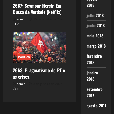
2018
2667: Seymour Hersh: Em
Busca da Verdade (Netflix)
julho 2018
admin
15 de janeiro de 2026
0
junho 2018
maio 2018
março 2018
fevereiro
Política
2018
2663: Pragmatismo do PT e
janeiro
as crises!
2018
admin
3 de janeiro de 2026
setembro
0
2017
agosto 2017