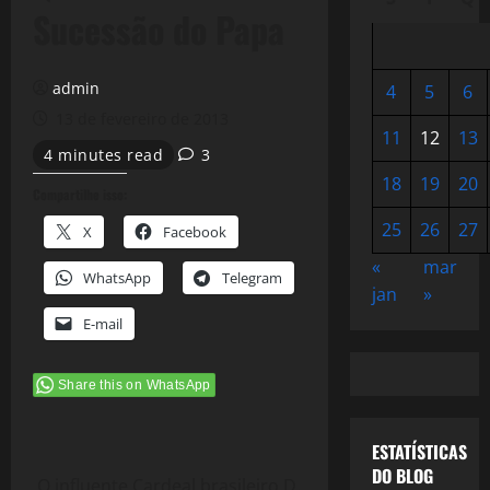
Sucessão do Papa
admin
4
5
6
13 de fevereiro de 2013
11
12
13
4 minutes read
3
18
19
20
Compartilhe isso:
25
26
27
X
Facebook
«
mar
WhatsApp
Telegram
jan
»
E-mail
Share this on WhatsApp
ESTATÍSTICAS
DO BLOG
O influente Cardeal brasileiro D.