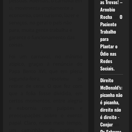
pessoas. Ademais, o carnaval em
as Trevas! –
si, movimenta amplamente a
Arnobio
economia, com turismo, lazer e
Rocha
em
O
serviços, no geral o país não
Paciente
para, muita gente trabalha e
Trabalho
garante o funcionamento das
para
coisas.
Plantar o
Ódio nas
Foi um carnaval, no mínimo
Redes
atípico, graças à renúncia do
Sociais.
Papa Bento XVI, que em plena
segunda-feira, resolveu se
Direito
retirar de cena. O que fez com
McDonald’s:
que a folia fosse dividida, em
picanha não
certos momentos, entre alegria
é picanha,
e esbornia com palpites e
direito não
preocupações sobre o evento
é direito -
papal. Claro, neste meio tempo,
Conjur
em
um caminhão de piadas e
Os Sabores