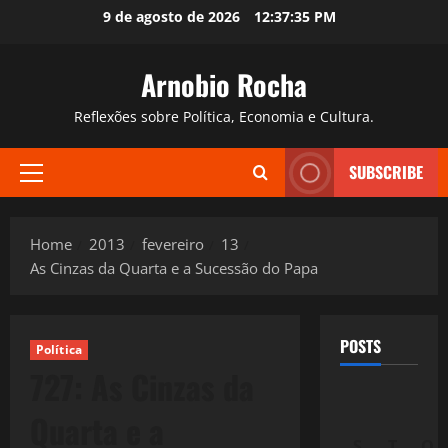
Skip
9 de agosto de 2026
12:37:36 PM
to
content
Arnobio Rocha
Reflexões sobre Política, Economia e Cultura.
SUBSCRIBE
Primary
Menu
Home
2013
fevereiro
13
As Cinzas da Quarta e a Sucessão do Papa
POSTS
Política
727: As Cinzas da
Quarta e a
S
T
Q