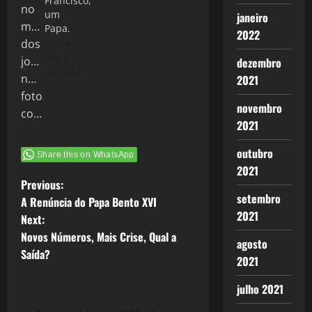
Francisco,
um
janeiro
Papa.
2022
13 de
março
dezembro
de 2014
2021
novembro
2021
outubro
Share this on WhatsApp
2021
P
Previous:
setembro
A Renúncia do Papa Bento XVI
o
2021
Next:
Novos Números, Mais Crise, Qual a
s
agosto
Saída?
2021
t
julho 2021
n