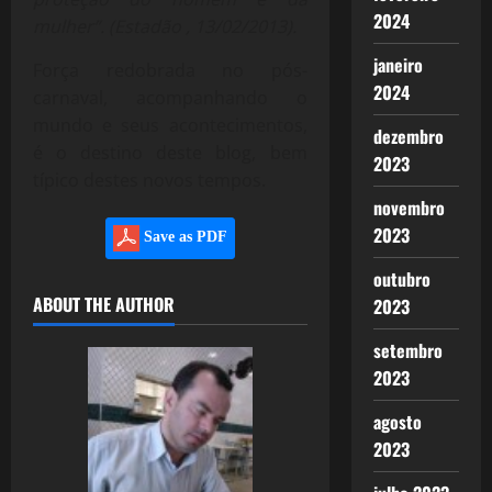
2024
mulher”. (Estadão , 13/02/2013).
janeiro
Força redobrada no pós-
2024
carnaval, acompanhando o
mundo e seus acontecimentos,
dezembro
é o destino deste blog, bem
2023
típico destes novos tempos.
novembro
2023
Save as PDF
outubro
ABOUT THE AUTHOR
2023
setembro
2023
agosto
2023