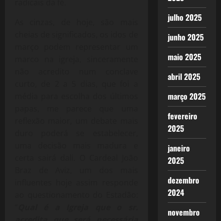
radicais da fé.
julho 2025
As cinzas, de hoje, são mais
cheias de significados, os idos de
junho 2025
março podem representar um
maio 2025
marco na igreja, sinceramente
não acredito num conclave
abril 2025
curto, de 2 a 5 dias, que foi a
março 2025
média para escolha dos últimos
papas, me parece que uma
fevereiro
reflexão maior, um debate mais
2025
duro poderá se estabelecer,
uma decisão mais madura e
janeiro
certa sairá dali. O Cardeal João
2025
Braz de Aviz, um dos mais
dezembro
influentes hoje assim responde
2024
ao questionamento do Estadão:
“
Qual é a Igreja que o sr.
novembro
acredita que será necessária