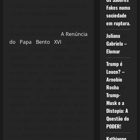
ironias com a situação inusitada,
Fakes numa
afinal o humor prevalece.
sociedade
em ruptura.
Fiz um pequeno post sobre a
questão do Vaticano,
A Renúncia
Juliana
em
do Papa Bento XVI
, que em
Gabriela –
pleno carnaval gerou bons
Elomar
debates nas redes sociais,
Trump é
demonstrando que o tema tem
Louco? –
muito peso na atualidade. Os
Arnobio
destinos das religiões, em
Rocha
em
particular da igreja católica,
Trump-
continua a preocupar, não
Musk e a
apenas os membros da igreja,
Distopia: A
mas também que com eles
Questão do
interagem, convivem e debatem.
PODER!
Uma instituição de 2000 anos,
que se ver no dilema de mudar e
Kathianne