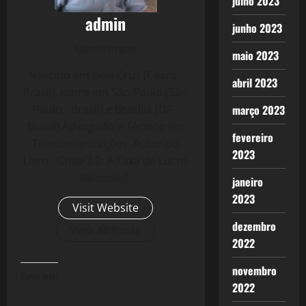
julho 2023
admin
junho 2023
Administrator
maio 2023
Nascido em Bela Cruz (Ceará -
abril 2023
Brasil), moro em São Paulo (São
Paulo - Brasil) e Brasília (DF -
março 2023
Brasil) Advogado e Técnico em
fevereiro
Telecomunicações. Autor do
2023
Livro - Crise 2.0: A Taxa de Lucro
Reloaded.
janeiro
2023
Visit Website
dezembro
View All Posts
2022
novembro
Curtir isso:
2022