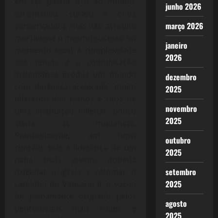
em ser pastor e ir ao mundo,
junho 2026
carismático, surfou a onda
março 2026
conservadora, mas não acredito
que tivesse o mesmo sucesso no
janeiro
momento atual. A complexidade
2026
dos temas e a comunicação
instantânea produz um mundo
dezembro
com dinâmica acelerada, muito
2025
diferente dos ritmos e ritos de
novembro
uma instituição milenar, pouco
2025
afeita às mudanças.
Possivelmente, um novo
outubro
concílio, sob a liderança de um
2025
papa mais jovem, poderia
setembro
oxigenar a igreja e retomar o
2025
caminho do Vaticano II, o vácuo
foi plenamente ocupado pelos
agosto
pentecostais mais rudes e
2025