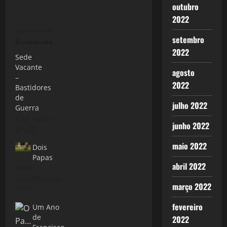
outubro
2022
setembro
Relacionado
2022
Sede
Vacante
agosto
–
2022
Bastidores
de
julho 2022
Guerra
1 de março
junho 2022
de 2013
maio 2022
Dois
Papas
abril 2022
27 de
dezembro de
março 2022
2019
fevereiro
Um Ano
de
2022