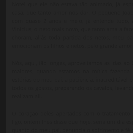
Notei que ele não estava tão animado, já espe
casa, que tanto amor nos dar. O pequeno João A
com quase 2 anos e meio, já entende tudo, a
Vinicius, o neto mais novo, que tanto ama a fa
choram, aliás toda partida dos netos, meu 
emocionam os filhos e netos, pelo grande amor
Nós, aqui, tão longes, aproveitamos as idas a
maiores, quando estamos na mítica fazenda d
estórias do meu pai, a paciência, inacreditável p
todos os gostos, preparando os cavalos, levando
realizam ali.
O coração deles apertados com o tratamento 
ligo, ontem lhes disse que hoje, seria um dia e
quanto do meu pai, denuncia o sofrimento e fé 