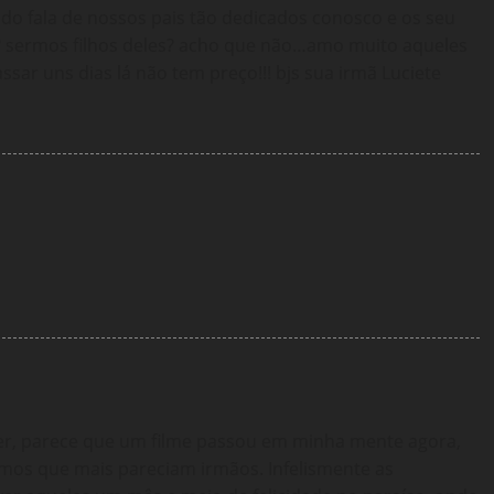
ndo fala de nossos pais tão dedicados conosco e os seu
da? sermos filhos deles? acho que não…amo muito aqueles
ar uns dias lá não tem preço!!! bjs sua irmã Luciete
er, parece que um filme passou em minha mente agora,
imos que mais pareciam irmãos. Infelismente as