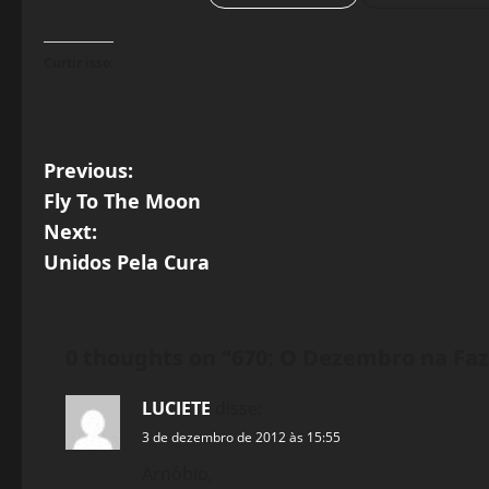
Curtir isso:
P
Previous:
Fly To The Moon
o
Next:
s
Unidos Pela Cura
t
n
0 thoughts on “
670: O Dezembro na Fa
a
LUCIETE
disse:
3 de dezembro de 2012 às 15:55
v
Arnóbio,