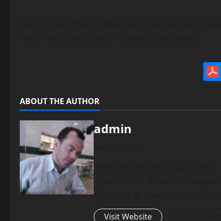
Bem, finalmente é dezembro, que venha muito
curtir seus avós, tão amorosos e dedicados.
ABOUT THE AUTHOR
admin
Administrator
Nascido em Bela Cruz (Ceará - 
Brasília (DF - Brasil) Advogad
Crise 2.0: A Taxa de Lucro Rel
Visit Website
View All Post