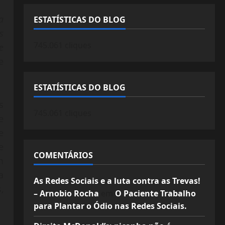
a
ESTATÍSTICAS DO BLOG
s
745.061 cliques
e
e
ESTATÍSTICAS DO BLOG
s
745.061 cliques
e
e
e
COMENTÁRIOS
m
a
As Redes Sociais e a luta contra as Trevas!
,
– Arnobio Rocha
em
O Paciente Trabalho
para Plantar o Ódio nas Redes Sociais.