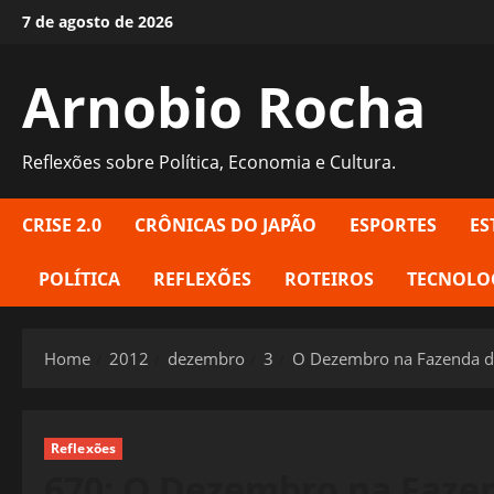
Skip
7 de agosto de 2026
to
content
Arnobio Rocha
Reflexões sobre Política, Economia e Cultura.
CRISE 2.0
CRÔNICAS DO JAPÃO
ESPORTES
ES
POLÍTICA
REFLEXÕES
ROTEIROS
TECNOLO
Home
2012
dezembro
3
O Dezembro na Fazenda d
Reflexões
670: O Dezembro na Faze