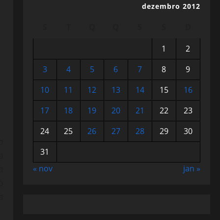
dezembro 2012
S
T
Q
Q
S
S
D
1
2
3
4
5
6
7
8
9
10
11
12
13
14
15
16
17
18
19
20
21
22
23
24
25
26
27
28
29
30
o
31
a
« nov
jan »
a
ó
a