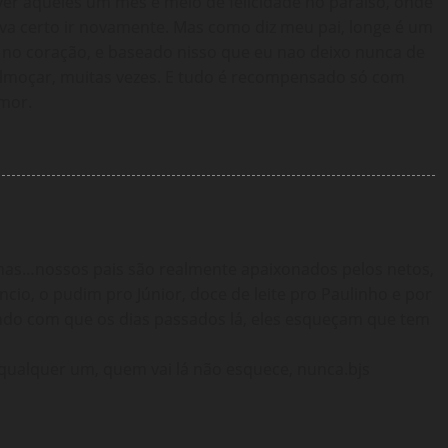
iver aqueles um mês e meio de felicidade no paraíso, onde
va certo ir novamente. Mas como diz meu pai, longe é um
 no coração, e baseado nisso que eu nao deixo nunca de
 almoçar, muitas vezes. E tudo é recompensado só com
amor.
mas…nossos pais são realmente apaixonados pelos netos,
io, o pudim pro Júnior, doce de leite pro Paulinho e por
endo com que os dias passados lá, eles esqueçam que tem
 qualquer um, quem vai lá não esquece, nunca.bjs