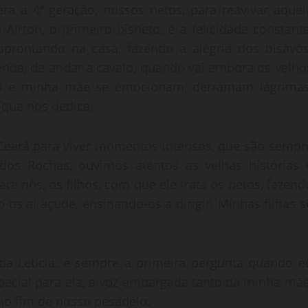
ra a 4ª geração, nossos netos, para reavivar aquel
irton, o primeiro bisneto, é a felicidade constante
prontando na casa, fazendo a alegria dos bisavós
zenda, de andar a cavalo, quando vai embora os velho
pai e minha mãe se emocionam, derramam lágrimas
 que nos dedica.
o Ceará para viver momentos intensos, que são sempr
os Rochas, ouvimos atentos as velhas histórias 
ara nós, os filhos, com que ele trata os netos, fazend
-os ai açude, ensinando-os a dirigir. Minhas filhas s
da Letícia, é sempre a primeira pergunta quando e
special para ela, a voz embargada tanto da minha mãe
no fim de nosso pesadelo.