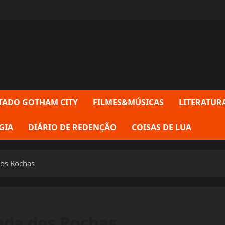
TADO GOTHAM CITY
FILMES&MÚSICAS
LITERATUR
GIA
DIÁRIO DE REDENÇÃO
COISAS DE LUA
os Rochas
nda dos Rochas