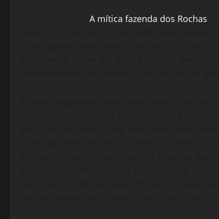
Quando escrevi
A mítica fazenda dos Rochas
, 
doença do meu pai e sua volta para fazenda,
aconchegante, virou nosso território. Ali me
transformou de um pai duro à um avô “babão””.
transformaram em rapazes e moças, sob as ben
Acordei afogueado, precisava ouvir a voz dos
vezes, até a Tim deixar completar uma chamad
perguntar se estava tudo bem, perguntei sobre
disse que este ano só o Juninho iria cedo. O tri
desfazendo nas férias. Estes três eram os assídu
pouco mais. Pedrinho, na universidade, com
para curtir os velhos. Paulinho com 17 anos est
fará a companhia dos avós e seus padrinhos.