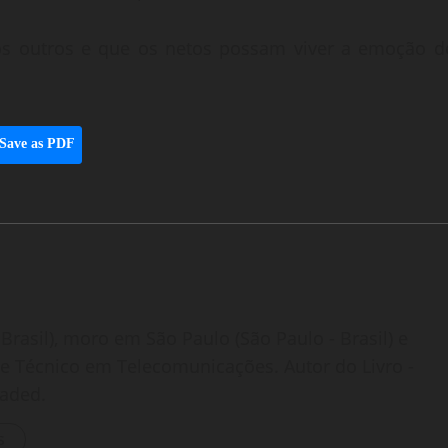
s outros e que os netos possam viver a emoção d
Save as PDF
Brasil), moro em São Paulo (São Paulo - Brasil) e
o e Técnico em Telecomunicações. Autor do Livro -
oaded.
s