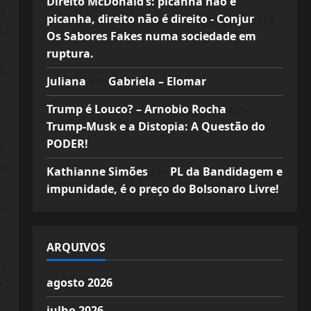
Direito McDonald’s: picanha não é
a
picanha, direito não é direito - Conjur
em
,
Os Sabores Fakes numa sociedade em
.
ruptura.
s
Juliana
em
Gabriela – Elomar
,
Trump é Louco? – Arnobio Rocha
em
Trump-Musk e a Distopia: A Questão do
PODER!
e
e
Kathianne Simões
em
PL da Bandidagem e
o
impunidade, é o preço do Bolsonaro Livre!
e
ARQUIVOS
u
agosto 2026
,
julho 2026