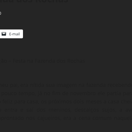
0
E-mail
ção – Festa na Fazenda dos Rochas
u pai, era nítida sua imagem na fazenda recebend
 pouco tempo, já no fim de novembro ele partia par
o feliz para casa, os próximos dois meses a casa chei
 entra e saí dos meninos, descalços sujos, a av
prontado nos cajueiros, era a cena comum naquel