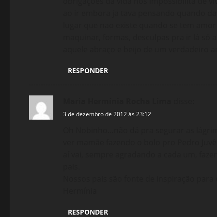
obrigações da vida nos impossibilita de v
ao ir embora ja tava pensando quando da
lugar que nao existe quando se tem amor
maquinar, formas, desculpas pra ir lá só
aquele abraço e beijo de um verdadeiro 
RESPONDER
Maria Hermínia Rocha Lima
disse:
3 de dezembro de 2012 às 23:12
Oh Nobinho…não dá pra segurar as lágri
ver mamãe fazendo o bolo pro Pedro Juvênc
aí vai, sempre agradando a cada um, faz
pais.
Nossos pais são fonte de inspiração para
Hermínia
RESPONDER