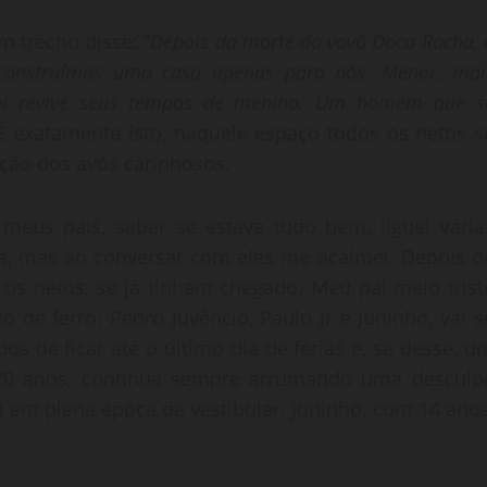
um trecho disse: “
Depois da morte do vovô Doca Rocha, 
 construímos uma casa apenas para nós. Menor, mai
u pai revive seus tempos de menino. Um homem que s
É exatamente isto, naquele espaço todos os netos s
ção dos avós carinhosos.
 meus pais, saber se estava tudo bem, liguei vária
a, mas ao conversar com eles me acalmei. Depois d
 os netos, se já tinham chegado. Meu pai meio trist
o de ferro: Pedro Juvêncio, Paulo Jr e Juninho, vai s
os de ficar até o último dia de férias e, se desse, u
 20 anos, continua sempre arrumando uma desculp
á em plena época de vestibular. Juninho, com 14 anos