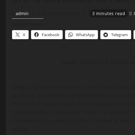
admin
3 de dezembro de 2012
3 minutes read
Compartilhe isso:
X
Facebook
WhatsApp
Telegram
Netos, Bisneto e o Avó em a
Chegou dezembro e ontem sonhei muito com me
os netos, justamente porque era dezembro. Até
Fortaleza, enchia o carro de netos e voltava tod
preenchendo o vazio dos meses anteriores, o
chamando para tomar banho e comer e eles a
época.