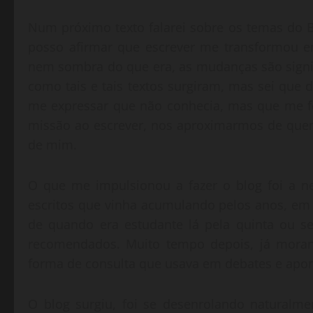
Num próximo texto falarei sobre os temas do B
posso afirmar que escrever me transformou e
nem sombra do que era, as mudanças são signif
como tais e tais textos surgiram, mas sei que
me expressar que não conhecia, mas que me f
missão ao escrever, nos aproximarmos de que
de mim.
O que me impulsionou a fazer o blog foi a n
escritos que vinha acumulando pelos anos, em p
de quando era estudante lá pela quinta ou sex
recomendados. Muito tempo depois, já morand
forma de consulta que usava em debates e apo
O blog surgiu, foi se desenrolando naturalme