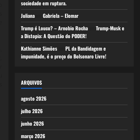
sociedade em ruptura.
o
s
Juliana
em
Gabriela – Elomar
e
Trump é Louco? – Arnobio Rocha
em
Trump-Musk e
a Distopia: A Questão do PODER!
Kathianne Simões
em
PL da Bandidagem e
,
impunidade, é o preço do Bolsonaro Livre!
,
r
u
ARQUIVOS
s
agosto 2026
julho 2026
junho 2026
março 2026