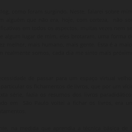
log, como foram surgindo. Neste, falarei sobre mim
m alguém que não era, hoje, com certeza, não so
icativas em todos os aspectos, muitas vezes nem se
 de algum lugar de mim, eles brotaram, uma forma d
ez melhor, mais humano, mais gente. Esta é a maio
m realmente somos, cada dia me sinto mais próxim
ecessidade de passar para um espaço virtual velho
articular os fichamentos de livros, que por um víci
ta série, fazia os resumos dos livros paradidático
o em São Paulo voltei a fichar os livros, era u
ntamentos.
nte, na medida que aprendia a técnica básica de i