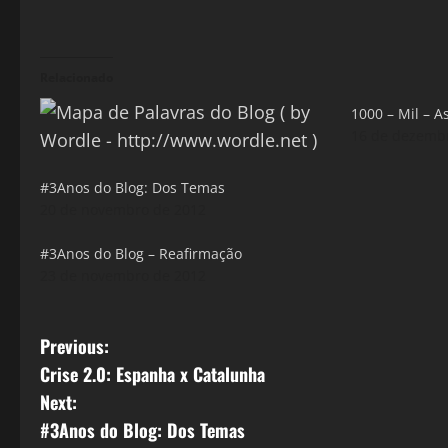
Relacionado
1000 – Mil – As
16 de dezemb
#3Anos do Blog: Dos Temas
20 de novembro de 2012
#3Anos do Blog – Reafirmação
23 de novembro de 2012
P
Previous:
Crise 2.0: Espanha x Catalunha
o
Next:
s
#3Anos do Blog: Dos Temas