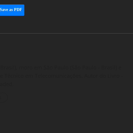
Save as PDF
Brasil), moro em São Paulo (São Paulo - Brasil) e
o e Técnico em Telecomunicações. Autor do Livro -
oaded.
s