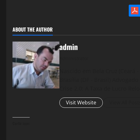
ABOUT THE AUTHOR
admin
Administrator
Nascido em Bela Cruz (Ceará - 
Brasília (DF - Brasil) Advogad
Crise 2.0: A Taxa de Lucro Rel
Visit Website
View All Post
Curtir isso: