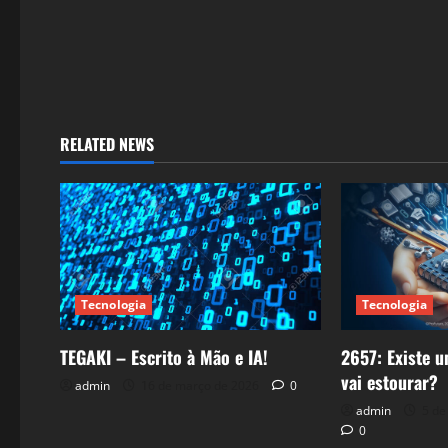
n
RELATED NEWS
Tecnologia
Tecnologia
TEGAKI – Escrito à Mão e IA!
2657: Existe u
vai estourar?
admin
16 de março de 2026
0
admin
5 de
0