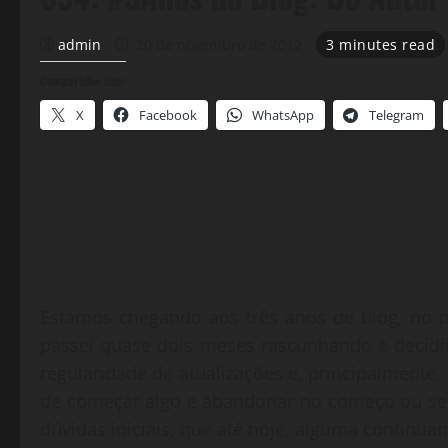
admin
20 de novembro de 2012
3 minutes read
Compartilhe isso:
X
Facebook
WhatsApp
Telegram
Estamos chegando aos três anos de blog, no 
passei quase dois meses rascunhando e decidi
regularidade de atualizações e, principalmente, t
de começar algo e abandonar no começo ou se
dúvidas iniciais, que até hoje, alguma continua