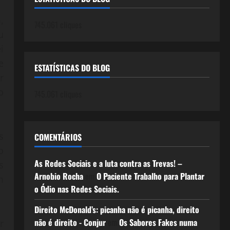
,
745.061 cliques
u
i
e
ESTATÍSTICAS DO BLOG
r
o
745.061 cliques
s
COMENTÁRIOS
o
As Redes Sociais e a luta contra as Trevas! –
s
Arnobio Rocha
em
O Paciente Trabalho para Plantar
m
o Ódio nas Redes Sociais.
Direito McDonald’s: picanha não é picanha, direito
não é direito - Conjur
em
Os Sabores Fakes numa
r