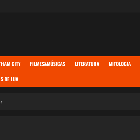
THAM CITY
FILMES&MÚSICAS
LITERATURA
MITOLOGIA
S DE LUA
or