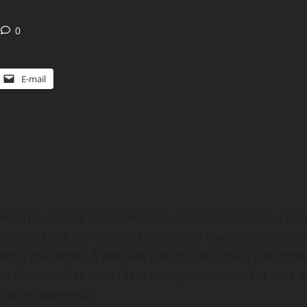
0
E-mail
próximo dia 23 de novembro, ainda lembro de com
ndo se faria ou não, se teria como manter uma cert
er o que dizer. A decisão não foi fácil, pois não gost
m desenvolver uma ideia completamente. Era esta a
m a me perseguir.