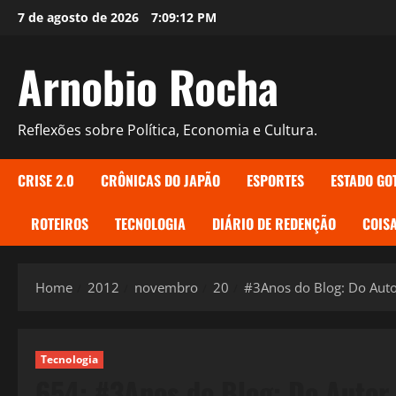
Skip
7 de agosto de 2026
7:09:13 PM
to
content
Arnobio Rocha
Reflexões sobre Política, Economia e Cultura.
CRISE 2.0
CRÔNICAS DO JAPÃO
ESPORTES
ESTADO GO
ROTEIROS
TECNOLOGIA
DIÁRIO DE REDENÇÃO
COISA
Home
2012
novembro
20
#3Anos do Blog: Do Aut
Tecnologia
654: #3Anos do Blog: Do Autor