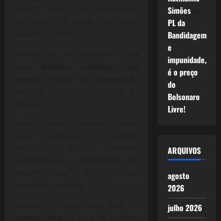
Paulo, creio ser necessário
Simões
em
recolocar os fatos em seus
PL da
devidos lugares.
Bandidagem
e
Recebi do ex-presidente Lula
impunidade,
uma
herança bendita
. Não
é o preço
recebi um país sob intervenção
do
do FMI ou sob a ameaça de
Bolsonaro
apagão.
Livre!
Recebi uma economia sólida,
com crescimento robusto,
inflação sob controle,
ARQUIVOS
investimentos consistentes em
infraestrutura e reservas
agosto
cambiais recordes.
2026
Recebi um país mais justo e
julho 2026
menos desigual, com 40 milhões