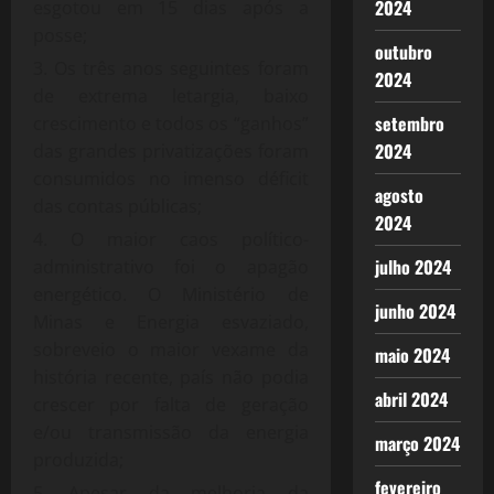
2024
esgotou em 15 dias após a
posse;
outubro
Os três anos seguintes foram
2024
de extrema letargia, baixo
setembro
crescimento e todos os “ganhos”
2024
das grandes privatizações foram
consumidos no imenso déficit
agosto
das contas públicas;
2024
O maior caos político-
julho 2024
administrativo foi o apagão
energético. O Ministério de
junho 2024
Minas e Energia esvaziado,
sobreveio o maior vexame da
maio 2024
história recente, país não podia
abril 2024
crescer por falta de geração
e/ou transmissão da energia
março 2024
produzida;
fevereiro
Apesar da melhoria da