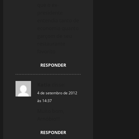
que o ex-
presidente
entendia tanto de
economia quanto
garçom de seu
restaurante
favorito
RESPONDER
Katia
disse:
4 de setembro de 2012
às 14:37
Muito bom,
Arnóbio!!!
RESPONDER