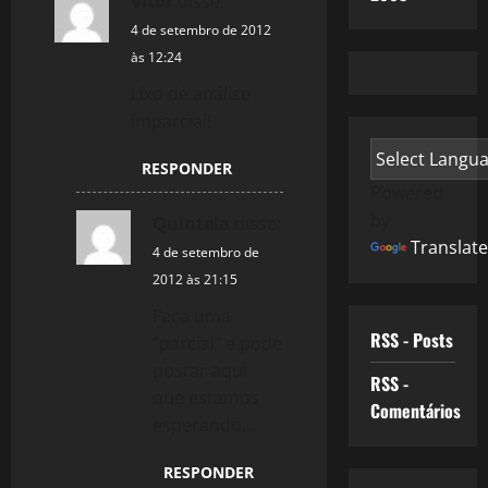
Vitor
disse:
4 de setembro de 2012
às 12:24
Lixo de análise
imparcial!
RESPONDER
Powered
by
Quintela
disse:
Translate
4 de setembro de
2012 às 21:15
Faça uma
RSS - Posts
“parcial” e pode
postar aqui
RSS -
que estamos
Comentários
esperando…
RESPONDER