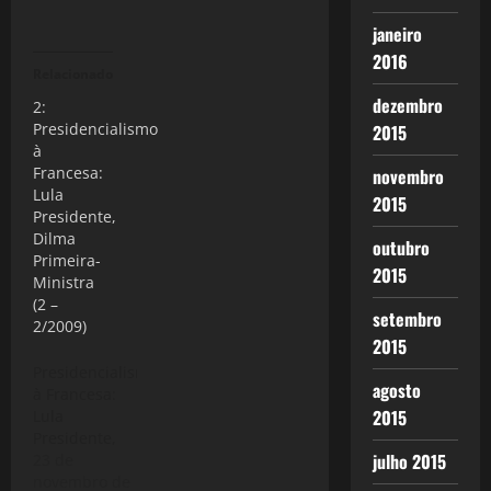
janeiro
2016
Relacionado
dezembro
2:
Presidencialismo
2015
à
Francesa:
novembro
Lula
2015
Presidente,
Dilma
outubro
Primeira-
2015
Ministra
(2 –
setembro
2/2009)
2015
Presidencialismo
agosto
à Francesa:
2015
Lula
Presidente,
julho 2015
Dilma
23 de
Primeira-
novembro de