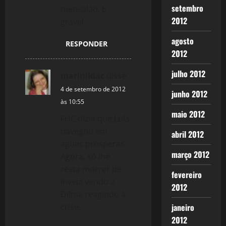
setembro
mensalão. E
2012
grave!
agosto
RESPONDER
2012
julho 2012
marinildac
disse:
4 de setembro de 2012
junho 2012
às 10:55
maio 2012
FHC dizia que Lula
navegou em
abril 2012
águas prósperas.
março 2012
Agora, só lhe
resta morrer de
fevereiro
inveja vendo a
2012
Dilma reagindo à
crise.
janeiro
2012