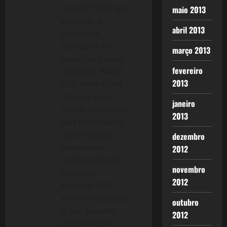
que o PT teve que
maio 2013
vivenciar a
abril 2013
dicotomia
partidária ser
março 2013
oposição x estar
fevereiro
no poder. Não é
2013
fácil administrar
um país com
janeiro
tantos problemas.
2013
Lula mostrou-se
determinado,
dezembro
inspirado e
2012
conhecedor da
novembro
realidade
2012
nacional. FHC
errou no balanço.
outubro
O seu governo
2012
também teve