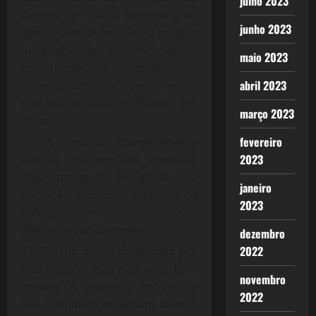
julho 2023
Diretor de Política Monetária do
junho 2023
Banco Central modifica a política
de prefixação de rendimentos
maio 2023
dos fundos de investimentos.
abril 2023
Antecipando os vencimentos
dos títulos públicos fixados em
março 2023
dólar;
fevereiro
A medida, aparentemente
2023
técnica, na verdade revela-se
uma tentativa de golpear a
janeiro
oposição, pois com ela todos os
2023
índices econômicos são
alterados radicalmente;
dezembro
2022
Em um mês o dólar salta pra
três reais, o risco país vai a 1500
novembro
pontos. A imprensa pró-FHC e
2022
seu candidato espalham boatos