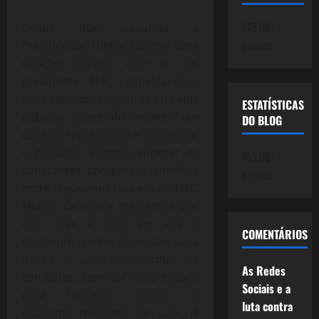
745.061
Desde que assumiu a
cliques
Presidência, Dilma, buscou uma
relação cordial com o ex-
presidente FHC, convidando-o
para eventos, elogiando sua vida
ESTATÍSTICAS
pública, querendo manter um
DO BLOG
espírito republicano e sem olhar
o passado, visando superar os
745.061
constantes choques e conflitos
cliques
entre o governo Lula e o de FHC.
Muitos de nós a criticamos por
isto, mas a meu ver era o
COMENTÁRIOS
momento certo de tocar para
frente o país e desarmar os
As Redes
combates, sem dar mais espaço
Sociais e a
para tiroteios inúteis, o
luta contra
excelente mandato de Lula, já