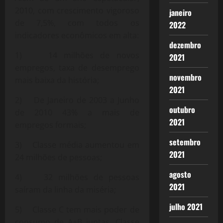
2010, com crescimento vigoroso
janeiro
de 7,5%, com todos os
2022
indicadores econômicos em alta:
dezembro
1) 14 milhões de novos
2021
empregos, taxa de desemprego
novembro
mais baixa da história;
2021
2) De Janeiro de 2003 a Junho
outubro
de 2010 43% a mais de
2021
empregos formais;
setembro
3) Classe média aumentou em
2021
24 milhões de pessoas;
agosto
4) 32 milhões de pessoas
2021
saíram da linha da miséria;
julho 2021
5) Classe C tem mais poder de
consumo de A+B juntas. Classe