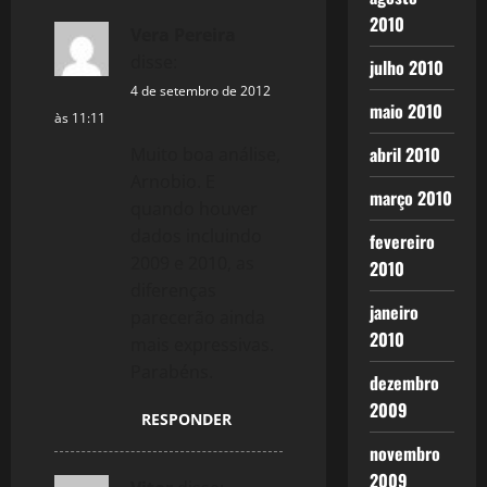
2010
Vera Pereira
disse:
julho 2010
4 de setembro de 2012
maio 2010
às 11:11
abril 2010
Muito boa análise,
Arnobio. E
março 2010
quando houver
dados incluindo
fevereiro
2009 e 2010, as
2010
diferenças
janeiro
parecerão ainda
2010
mais expressivas.
Parabéns.
dezembro
2009
RESPONDER
novembro
2009