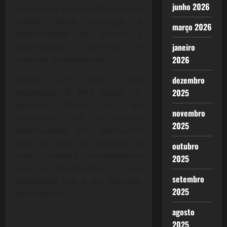
junho 2026
de pessoas ascendendo à classe
média, pleno emprego e
março 2026
oportunidade de acesso à
universidade a centenas de
janeiro
milhares de estudantes.
2026
Recebi um Brasil mais
dezembro
respeitado lá fora graças às
2025
posições firmes do ex-
novembro
presidente Lula no cenário
2025
internacional. Um democrata
que não caiu na tentação de
outubro
uma mudança constitucional
2025
que o beneficiasse. O ex-
setembro
presidente Lula é um exemplo
2025
de estadista”.
agosto
2025