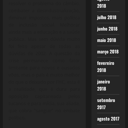
resolver o problema do câmbio,
2018
combater a desindustrialização,
julho 2018
diminuir impostos, mais política
de inclusão social. Melhorar
junho 2018
ainda mais a educação e a saúde
pública. Mas sem dúvida muito
maio 2018
foi feito apesar de todas as
março 2018
dúvidas de 2002. A questão da
crise permanece como fator
fevereiro
limitante para novos e ousados
2018
vôos, mas o país é muito melhor
janeiro
do que o deixado por FHC, esta é
2018
a realidade, que é dura para
oposição capitaneada pelos
setembro
tucanos e para mídia, sua aliada,
2017
que cobra “sangue” no embate
político.
agosto 2017