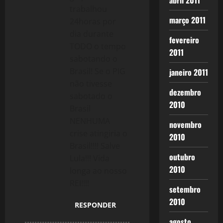
abril 2011
trabalhou
março 2011
24horas por
dia durante
fevereiro
TODO o tempo
2011
sabotando o
Brasil! Se o PIG
janeiro 2011
não tivesse
dezembro
sabotado o
2010
Brasil
NENHUMA
novembro
crise atingiria o
2010
Brasil!!!! Salve
outubro
Lula!!! Vida
2010
longa ao nosso
REI!!!!
setembro
2010
RESPONDER
agosto