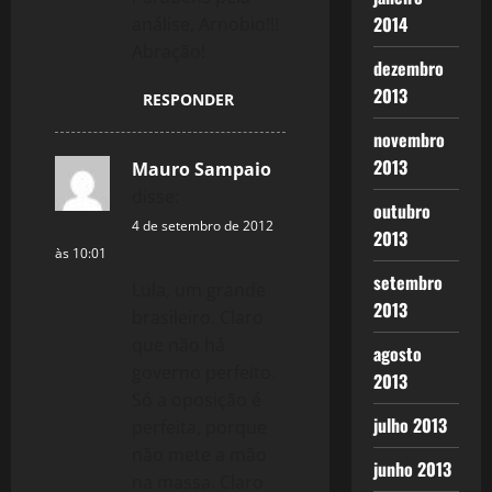
2014
análise, Arnobio!!!
a
Abração!
dezembro
t
2013
RESPONDER
i
novembro
o
2013
Mauro Sampaio
disse:
outubro
n
4 de setembro de 2012
2013
às 10:01
setembro
Lula, um grande
2013
brasileiro. Claro
que não há
agosto
governo perfeito.
2013
Só a oposição é
julho 2013
perfeita, porque
não mete a mão
junho 2013
na massa. Claro