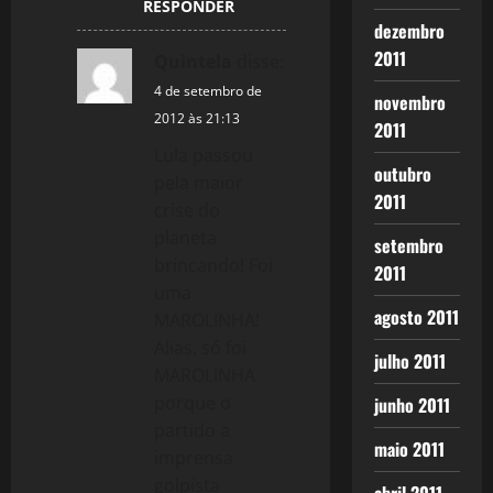
RESPONDER
dezembro
2011
Quintela
disse:
4 de setembro de
novembro
2012 às 21:13
2011
Lula passou
outubro
pela maior
2011
crise do
planeta
setembro
brincando! Foi
2011
uma
agosto 2011
MAROLINHA!
Alias, só foi
julho 2011
MAROLINHA
porque o
junho 2011
partido a
maio 2011
imprensa
golpista