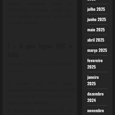
Vamos relembrar quais as
julho 2025
“heranças” deixadas, tanto por
FHC, quanto por Lula, para não
junho 2025
termos dúvidas:
maio 2025
abril 2025
I – O que legou FHC a
março 2025
Lula
fevereiro
Situação Política e Econômica
2025
pré Lula:
janeiro
2025
Janeiro de 1999 uma
desastrada maxidesvalorização do
dezembro
real elevou de 1, 12 para 2,17 em
2024
apenas uma semana;
novembro
O governo privatista FHC se