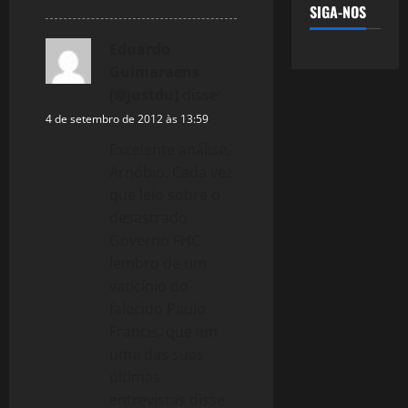
SIGA-NOS
Eduardo
Guimaraens
(@justdu)
disse:
4 de setembro de 2012 às 13:59
Excelente análise,
Arnóbio. Cada vez
que leio sobre o
desastrado
Governo FHC
lembro de um
vaticínio do
falecido Paulo
Francis, que em
uma das suas
últimas
entrevistas disse