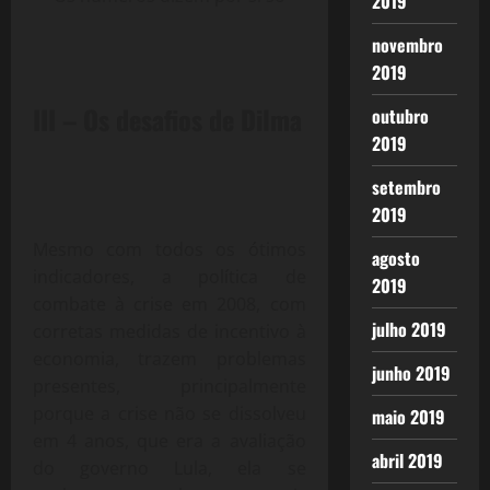
2019
novembro
2019
III – Os desafios de Dilma
outubro
2019
setembro
2019
Mesmo com todos os ótimos
agosto
indicadores, a política de
2019
combate à crise em 2008, com
julho 2019
corretas medidas de incentivo à
economia, trazem problemas
junho 2019
presentes, principalmente
porque a crise não se dissolveu
maio 2019
em 4 anos, que era a avaliação
abril 2019
do governo Lula, ela se