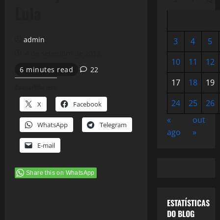
Lula
admin
3
4
5
4 de setembro de 2012
10
11
12
6 minutes read
22
17
18
19
Compartilhe isso:
24
25
26
X
Facebook
«
out
WhatsApp
Telegram
ago
»
E-mail
Share this on WhatsApp
ESTATÍSTICAS
DO BLOG