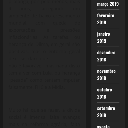
prolonga, por, pelo menos, mais
março 2019
4 anos, carregando um
fevereiro
ambiente de baixo crescimento
2019
mundial, com queda de
exportações e pressões
janeiro
inflacionárias. As tarefas, ou
2019
herança de Dilma, em geral são
positivas, mas o entorno geral
dezembro
de crise, claro que
2018
não é favorável, mas nada disto
novembro
tem a ver com Lula, ou herança
2018
“pesada” como tentam imputar
falsamente, FHC e a Mídia.
outubro
2018
setembro
Muito há que se fazer, a dívida
2018
social é imensa, falta avanças
mais na reforma agrária, falta
agosto