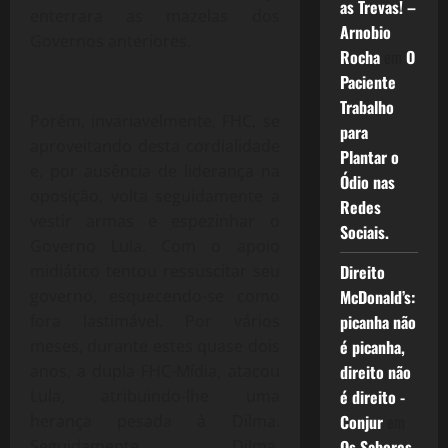
as Trevas! –
enterrara as mazelas dos
Arnobio
Governos anteriores.
Rocha
em
O
Paciente
Trabalho
Porém, invariavelmente, FHC, se
para
aproveitando desta cordialidade
Plantar o
e, por ausência de liderança na
Ódio nas
oposição, volta seguidamente a
Redes
vestir armas e espezinhar o
Sociais.
Governo Lula. Com o apoio
midiático tentou ressuscitar seu
Direito
governo, esquecendo-se como
McDonald’s:
fora lastimável. Por vários
picanha não
meses, durante estes quase dois
é picanha,
anos, a dupla FHC-Mídia, atacou
direito não
Lula, atribuindo-lhe uma
é direito -
herança pesada à Dilma.
Conjur
em
Seguidamente, Dilma,
Os Sabores