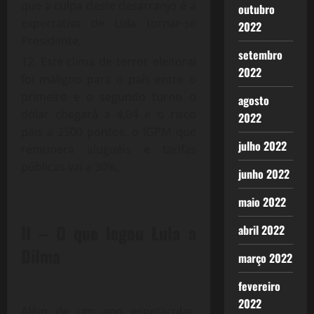
que a culpa deste desarranjo é a
outubro
expectativa de Lula tornar-se
2022
Presidente;
setembro
Este clima de terror eleitoral
2022
foi maligno para o país entre o
primeiro e o segundo turno o
agosto
dólar chegará a 4,04 e o risco
2022
pais a 2500 pontos, o IGPM que
julho 2022
remunera aluguéis e tarifas
públicas vai a 30%;
junho 2022
maio 2022
II – O que legou Lula a
abril 2022
Dilma
março 2022
fevereiro
2022
Além de um ano espetacular,