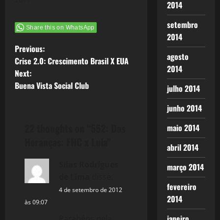
2014
fase na
cultura
setembro
Share this on WhatsApp
política de
2014
seu partido: A
P
Previous:
Democracia
agosto
sem Povo, ou
Crise 2.0: Crescimento Brasil X EUA
o
2014
em suas
Next:
palavras –
Buena Vista Social Club
s
julho 2014
Povão – esta
massa ignara
junho 2014
t
que tem
pouco ou
22 thoughts on “
552: Das
maio 2014
nenhum
n
discernimento
Heranças: FHC x Lula
”
abril 2014
político que é
a
a presa fácil
Silas Rodrigues
março 2014
para partidos
v
de Lima
disse:
de…
fevereiro
i
4 de setembro de 2012
2014
às 09:07
g
janeiro
Parabéns pela