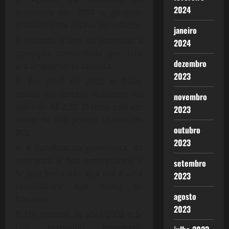
2024
economia em 2001 o governo
politicamente estava derrotado;
janeiro
Iniciado o ano da sucessão a
2024
oposição comandada por Lula
dezembro
era amplamente favorita;
2023
Em Abril de 2002 o Dólar
estava no cambio flutuante no
novembro
valor de R$ 2,32. O risco país em
2023
torno de 800 pontos (dados do
outubro
BC);
2023
A candidatura governista, da
imprensa e dos empresários o
setembro
Sr José Serra não alça voo é uma
2023
candidatura que ruma ao
agosto
fracasso;
2023
Em meados de abril/2002 o Sr
Luiz Fernando Figueiredo