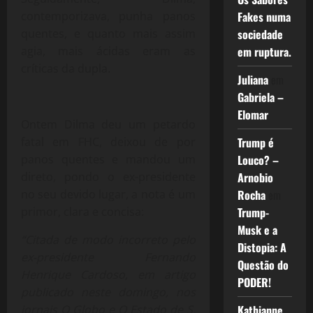
contemporizava, punha panos
Fakes numa
quentes, e quanto mais assim
sociedade
agia, mais ácidas eram as
em ruptura.
críticas da dupla.
Juliana
em
Gabriela –
Elomar
Ontem Dilma deu um petardo
fatal em FHC, deixou de por
Trump é
panos quentes e mandou um
Louco? –
direto, pondo o ex-presidente
Arnobio
no seu devido lugar, a nota é um
Rocha
em
primor, clara e concisa:
Trump-
Musk e a
“Citada de modo incorreto pelo
Distopia: A
ex-presidente Fernando
Questão do
Henrique Cardoso, em artigo
PODER!
publicado neste domingo, nos
jornais O Globo e O Estado de S.
Kathianne