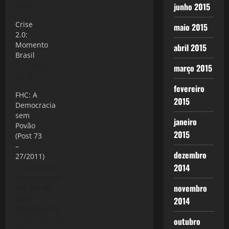
junho 2015
Ministra Meu
2009
velho avô
Crise
maio 2015
dizia que
2.0:
“não há mal
Momento
abril 2015
que não seja
Brasil
tão mal, que
6 de março
março 2015
não tenha um
de 2012
bem”. Sem
fevereiro
analisar
FHC: A
detidamente
2015
Democracia
os vários
sem
aspectos do
janeiro
Povão
que se
2015
(Post 73
convencionou
–
chamar a
dezembro
27/2011)
“crise do
2014
O mais novo
mensalão”,
deboche que
percebo que
novembro
FHC fez ao
efetivamente
povo
2014
daquele
brasileiro foi
episódio é
inaugurar
13 de abril de
outubro
que…
uma nova
2011