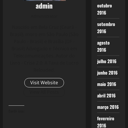
admin
outubro
2016
Administrator
setembro
Nascido em Bela Cruz (Ceará -
2016
Brasil), moro em São Paulo (São
Paulo - Brasil) e Brasília (DF -
agosto
Brasil) Advogado e Técnico em
2016
Telecomunicações. Autor do
julho 2016
Livro - Crise 2.0: A Taxa de Lucro
Reloaded.
junho 2016
Visit Website
maio 2016
View All Posts
abril 2016
março 2016
Curtir isso:
fevereiro
2016