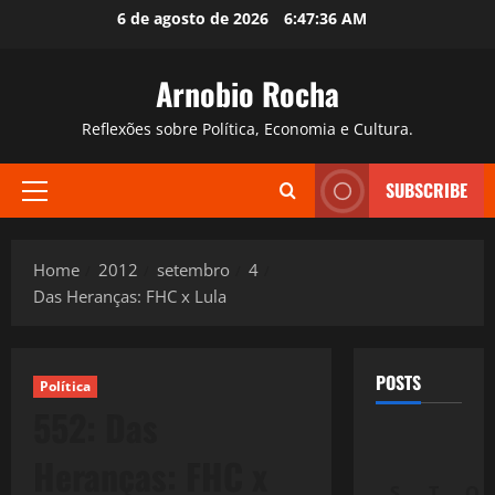
Skip
6 de agosto de 2026
6:47:37 AM
to
content
Arnobio Rocha
Reflexões sobre Política, Economia e Cultura.
SUBSCRIBE
Primary
Menu
Home
2012
setembro
4
Das Heranças: FHC x Lula
POSTS
Política
552: Das
Heranças: FHC x
S
T
Q