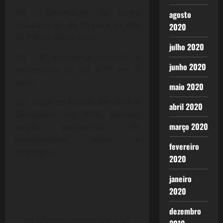
10) Diminuição da carga
agosto
tributária de 36,1% para 33,58%
2020
do PIB em plena crise;
julho 2020
11) 8ª Economia mundial e
junho 2020
perspectiva de ser a 5ª em 5
anos;
maio 2020
12) Copa do Mundo em 2014 e
abril 2020
Olimpíadas em 2016, abrindo
março 2020
ampla perspectiva de
investimentos, obras e
fevereiro
empregos;
2020
janeiro
2020
dezembro
Os números dizem por si só