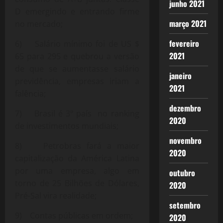
junho 2021
D emergindo e entrando firme
março 2021
no mercado;
fevereiro
6) Salário mínimo foi de US $
2021
65 para 295 e quebrou a versão
de que se aumentasse salário
janeiro
previdência, empresas iriam a
2021
falência;
dezembro
7) Brasil é 3º país no ranking
2020
de investimentos mundiais;
novembro
8) Petrobras fará a maior
2020
capitalização da América Latina
por uma empresa, algo em
outubro
torno de 25 Bilhões de Dólares,
2020
Pré-Sal vira realidade;
setembro
9) Contas públicas em ordem;
2020