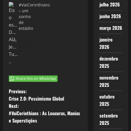
julho 2026
#VaiCorinthians
– um
junho 2026
sonho
de
março 2026
estádio
18 de
janeiro
maio de
2026
2014
dezembro
2025
novembro
Share this on WhatsApp
2025
P
Previous:
outubro
Crise 2.0: Pessimismo Global
o
2025
Next:
#VaiCorinthians : As Loucuras, Manias
s
setembro
e Superstições
2025
t