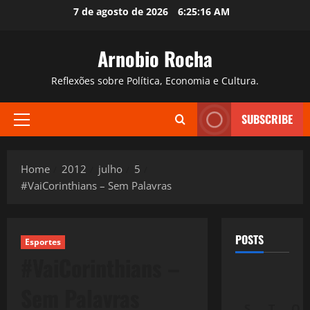
Skip
7 de agosto de 2026
6:25:17 AM
to
content
Arnobio Rocha
Reflexões sobre Política, Economia e Cultura.
SUBSCRIBE
Primary
Menu
Home
2012
julho
5
#VaiCorinthians – Sem Palavras
POSTS
Esportes
#VaiCorinthians –
Sem Palavras
S
T
Q