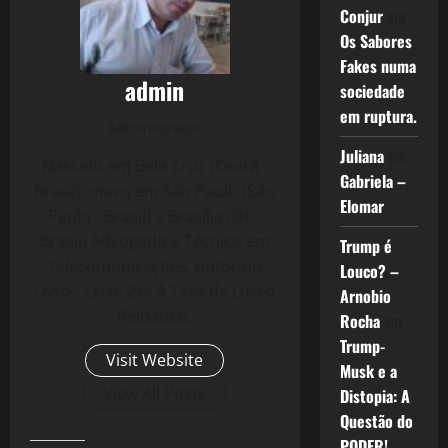
Conjur
em
Os Sabores
Fakes numa
admin
sociedade
em ruptura.
Administrator
Juliana
em
Nascido em Bela Cruz (Ceará -
Gabriela –
Brasil), moro em São Paulo (São
Elomar
Paulo - Brasil) e Brasília (DF -
Brasil) Advogado e Técnico em
Trump é
Telecomunicações. Autor do
Louco? –
Livro - Crise 2.0: A Taxa de Lucro
Arnobio
Reloaded.
Rocha
em
Trump-
Visit Website
Musk e a
View All Posts
Distopia: A
Questão do
PODER!