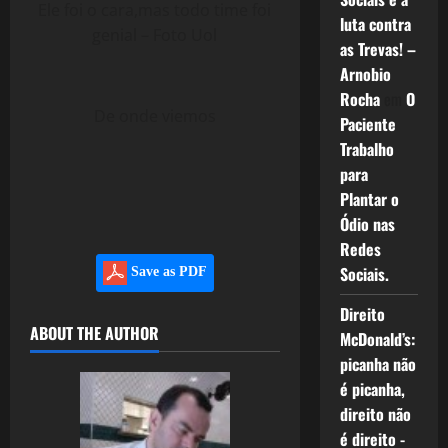
Ele foi o cara,mas todo time foi
luta contra
genial – Foto Uol
as Trevas! –
Arnobio
Rocha
em
O
De onde viemos
Paciente
Trabalho
para
Plantar o
Ódio nas
Redes
Sociais.
Save as PDF
Direito
ABOUT THE AUTHOR
McDonald’s:
picanha não
é picanha,
direito não
é direito -