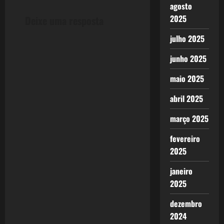
agosto
n
2025
Deixe uma resposta
a
julho 2025
v
junho 2025
i
maio 2025
abril 2025
g
março 2025
a
fevereiro
t
2025
i
janeiro
o
2025
dezembro
n
2024