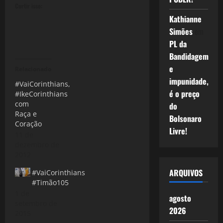
Curtir isso:
Kathianne
Simões
em
PL da
Bandidagem
e
Relacionado
impunidade,
#VaiCorinthians,
é o preço
#IkeCorinthians
com
do
Raça e
Bolsonaro
Coração
Livre!
11 de
dezembro de
2012
ARQUIVOS
#VaiCorinthians
#Timão105
1 de
agosto
setembro de
2026
2015