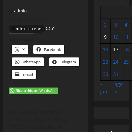
admin
5 de julho de 2012
2
3
4
1 minute read
0
9
10
11
Compartilhe isso:
16
17
18
X
Facebook
23
24
25
WhatsApp
Telegram
30
31
E-mail
«
ago
jun
»
Share this on WhatsApp
Hoje não escreverei nada,
apenas as imagens. Obrigado
TODOS os jogadores, ao