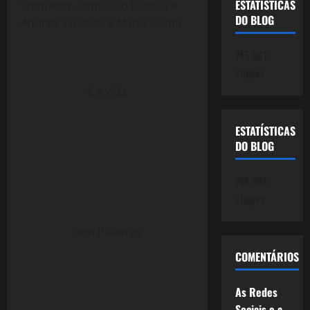
ESTATÍSTICAS
Treinador, comissão técnica e
DO BLOG
Andres Sanches e Mario Gobbi
745.061
cliques
É a vida
ESTATÍSTICAS
DO BLOG
745.061
cliques
Sem Palavras
COMENTÁRIOS
As Redes
Sociais e a