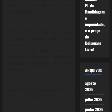
PL da
gosto e a iniciativa para lá de
Bandidagem
interessante.
e
impunidade,
é o preço
Como curto trazer ao blog
do
coisas novas que vou
Bolsonaro
garimpando por aí, este é bem
Livre!
legal de curtir e relaxar, com as
músicas dos caras. Algumas
gravações que quase não paro
de ouvir
ARQUIVOS
agosto
2026
[youtube]http://www.youtube.com/watch?
v=mJ_fkw5j-t0[/youtube]
julho 2026
junho 2026