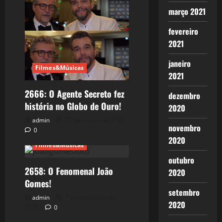
março 2021
fevereiro
2021
janeiro
Filmes&Músicas
2021
2666: O Agente Secreto fez
dezembro
história no Globo de Ouro!
2020
admin
12 de janeiro de 2026
novembro
0
2020
Filmes&Músicas
outubro
2658: O Fenomenal João
2020
Gomes!
setembro
admin
7 de dezembro de
2020
2025
0