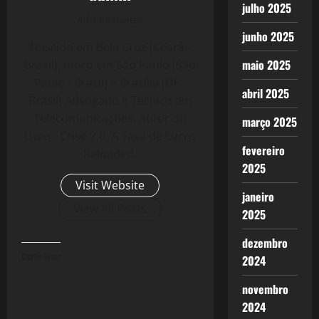
julho 2025
Administrator
junho 2025
Nascido em Bela Cruz (Ceará -
maio 2025
Brasil), moro em São Paulo (São
Paulo - Brasil) e Brasília (DF -
abril 2025
Brasil) Advogado e Técnico em
Telecomunicações. Autor do
março 2025
Livro - Crise 2.0: A Taxa de Lucro
fevereiro
Reloaded.
2025
Visit Website
janeiro
View All Posts
2025
dezembro
Curtir isso:
2024
novembro
2024