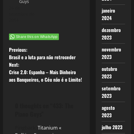
Guys
26 de
janeiro
setembro de
2024
2014
dezembro
2023
Share this on WhatsApp
P
novembro
Previous:
2023
Brasil e a luta para não retroceder
o
Next:
outubro
Crise 2.0: Espanha – Mais Dinheiro
s
2023
aos Banqueiros, o Céu não é o Limite!
t
setembro
2023
n
0 thoughts on “
433: The
agosto
a
Piano Guys
”
2023
v
julho 2023
Pingback:
Titanium «