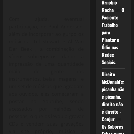
Arnobio
Rocha
em
O
Paciente
Com ajuda, eventual
Trabalho
participação, de Paul Andersen,
para
além de incorporar ao gurpo os
Plantar o
músicos Tel Stewart e Al Van
Ódio nas
Der Beek , a combinação de
Redes
vídeos sobrepostos, dando a
Sociais.
impressão de uma quantidade
maior de gente nos
Direito
instrumentos, belas imagens e
McDonald’s:
um set de músicas que agradam
picanha não
aos ouvidos, eles começaram a
é picanha,
postar no Youtube, sendo
direito não
acessados por milhões de
é direito -
pessoas, o que os levou a gravar
Conjur
em
CDs e vendem suas gravações
Os Sabores
via site próprio, música a