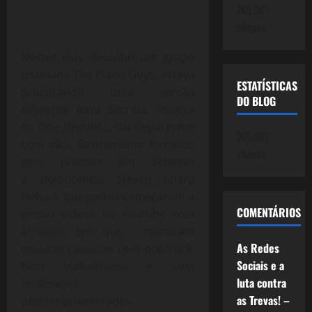
745.061
cliques
Nestes dias descobri um grupo
chamado The Piano Guys, estava
ESTATÍSTICAS
procurando uma versão
DO BLOG
diferente para Secrets, música
do One Republic, daí deparei-me
745.061
com eles. Basicamente formado
cliques
pelo pianista Jon Schmidt
e violoncelista Steven Sharp
Nelson, que juntos começaram a
COMENTÁRIOS
postar vídeos no Youtube com
arranjos em que misturam
As Redes
músicas clássicas com pop/rock,
Sociais e a
bem trabalhados e som
luta contra
totalmente
as Trevas! –
descompromissados.