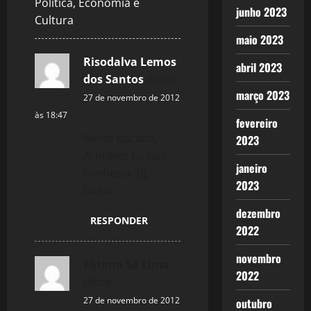
Política, Economia e
i
junho 2023
Cultura
g
maio 2023
Risodalva Lemos
a
abril 2023
dos Santos
disse:
t
março 2023
27 de novembro de 2012
às 18:47
i
fevereiro
Muito bacana,
2023
o
Arnobio! Eu não
janeiro
conhecia. Bj,
n
2023
Dalva
dezembro
RESPONDER
2022
novembro
Fátima Sá Lima
2022
disse:
27 de novembro de 2012
outubro