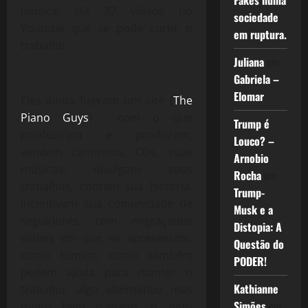
Fakes numa
música. Há 37 vídeos no
sociedade
Youtube que se pode curtir o
em ruptura.
trabalho.
Juliana
em
Gabriela –
Elomar
Eles ainda fizeram um site (
The
Piano Guys
) com o que
Trump é
produziram e produzem,
Louco? –
vendem camisetas, CDs, suas
Arnobio
músicas, divulgam seus
Rocha
em
trabalhos, contam sua história.
Trump-
Incentivam sua comunidade de
Musk e a
seguidores, com engraçados
Distopia: A
vídeos em que se apresentam,
Questão do
como humor, como também
PODER!
pedem ajuda para manter o
Kathianne
trabalho, algo alternativo mas
Simões
em
muito bem cuidado, o bom