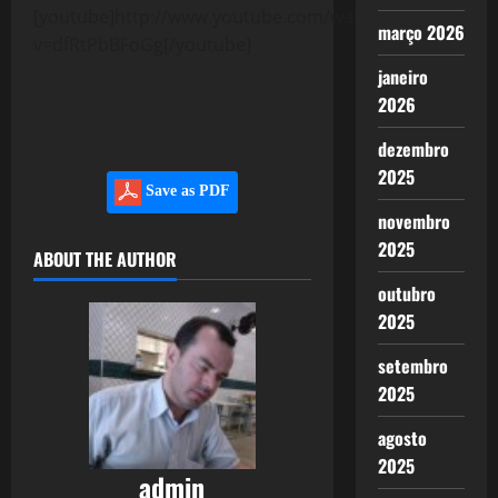
[youtube]http://www.youtube.com/watch?
março 2026
v=dfRtPbBFoGg[/youtube]
janeiro
2026
dezembro
2025
Save as PDF
novembro
2025
ABOUT THE AUTHOR
outubro
2025
setembro
2025
agosto
2025
admin