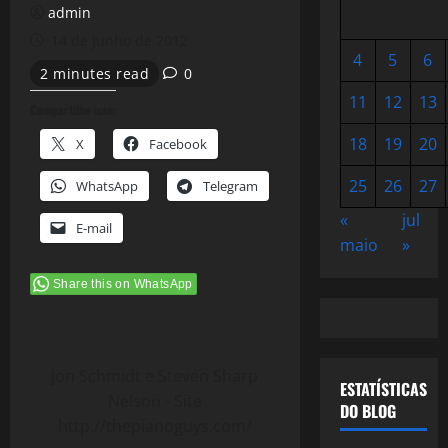
admin
14 de junho de 2012
4
5
6
2 minutes read
0
11
12
13
Compartilhe isso:
18
19
20
X
Facebook
25
26
27
WhatsApp
Telegram
«
jul
E-mail
maio
»
Share this on WhatsApp
Jon Schmidt e Steven Sharp
ESTATÍSTICAS
Nelson - Site
DO BLOG
http://thepianoguys.com/