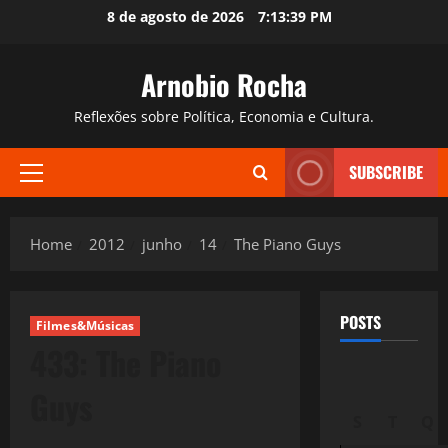
Skip
8 de agosto de 2026
7:13:41 PM
to
content
Arnobio Rocha
Reflexões sobre Política, Economia e Cultura.
SUBSCRIBE
Primary
Menu
Home
2012
junho
14
The Piano Guys
POSTS
Filmes&Músicas
433: The Piano
Guys
S
T
Q