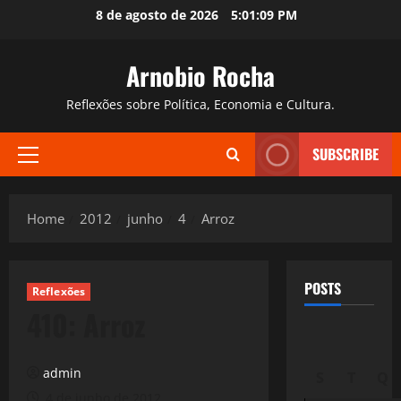
Skip
8 de agosto de 2026
5:01:10 PM
to
content
Arnobio Rocha
Reflexões sobre Política, Economia e Cultura.
SUBSCRIBE
Primary
Menu
Home
2012
junho
4
Arroz
POSTS
Reflexões
410: Arroz
admin
S
T
Q
4 de junho de 2012