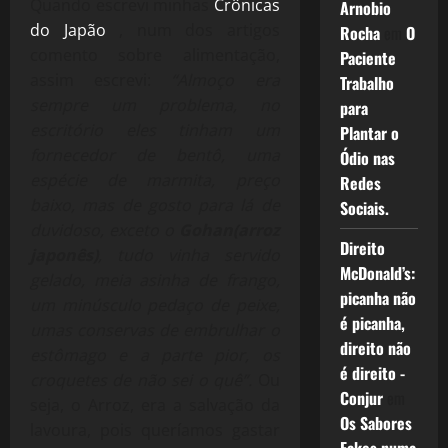
Quando escrevi minhas
Crônicas
Arnobio
do Japão
, num dos artigos
Rocha
em
O
comento sobre alimentação,
Paciente
assim escrevi:
“Almoço era
Trabalho
sempre um problema, no
para
escritório eles tinham um
Plantar o
fornecedor de bentô, uma
Ódio nas
espécie de marmita, preço
Redes
baixo, mas de gosto para lá de
Sociais.
duvidoso, exceto o
Gohan(arroz
Direito
japonês)
, tudo vinha servido
McDonald’s:
gelado, meia asinha de frango,
picanha não
um minúsculo pedaço de peixe,
é picanha,
umas conservas de embrulhar o
direito não
estômago e a parte pior, os
é direito -
croquetes de não sei o quê”.
Ou
Conjur
em
seja, o Arroz, era a salvação da
Os Sabores
lavoura, pois queríamos gastar