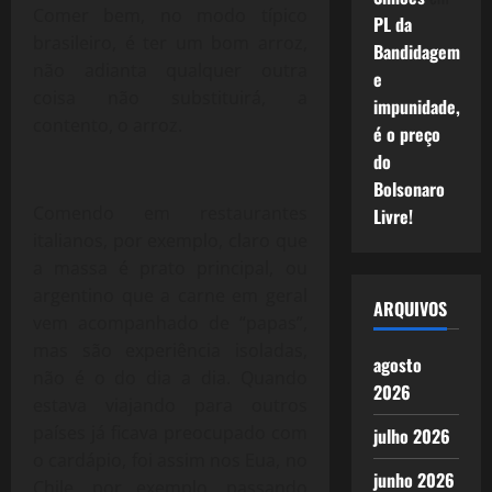
Comer bem, no modo típico
PL da
brasileiro, é ter um bom arroz,
Bandidagem
não adianta qualquer outra
e
coisa não substituirá, a
impunidade,
contento, o arroz.
é o preço
do
Bolsonaro
Comendo em restaurantes
Livre!
italianos, por exemplo, claro que
a massa é prato principal, ou
argentino que a carne em geral
ARQUIVOS
vem acompanhado de “papas”,
mas são experiência isoladas,
agosto
não é o do dia a dia. Quando
2026
estava viajando para outros
países já ficava preocupado com
julho 2026
o cardápio, foi assim nos Eua, no
junho 2026
Chile, por exemplo, passando