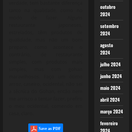
verdade, tem bastante diferença
outubro
tanto na qualidade, como no
2024
modo de fazer. Alguns
restaurante japoneses,
setembro
estrelados, têm produtos de
2024
qualidade, mas não um bom
agosto
preparo, como acontece o
2024
contrário, de restaurante
simples, com produtos mais
julho 2024
simples, mas com gohan
junho 2024
maravilhosos. Faço um ótimo
arroz, caseiro, ocidental, não sei
maio 2024
a técnica do Gohan, então nem
me arrisco a tentar fazer, prefiro
abril 2024
o meu ocidental, comendo em
março 2024
casa, claro.
fevereiro
Save as PDF
2024