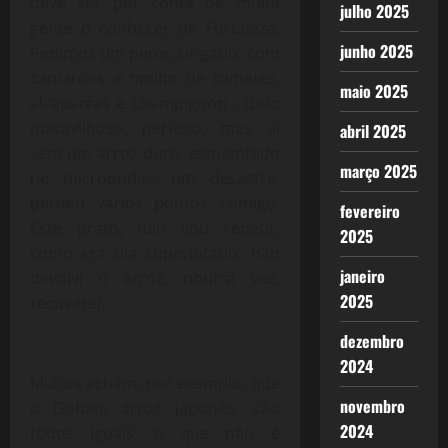
deve ser por conta de muita
julho 2025
gente o conhecer de Fortaleza.
junho 2025
Pedimos um peixe, sirigado, com
camarões e molho de tomates,
maio 2025
alcaparras e champignon , tudo
maravilhoso, perfeito, mas aí
abril 2025
vem um arroz duro, esquentado
março 2025
no microondas, um desastre,
perdeu vários pontos comigo.
fevereiro
Este prato, não vou repetir,
2025
como era dia superlotado, não
janeiro
devolvi o arroz, noutra vez,
2025
recusarei.
dezembro
2024
Muitos acham, por exemplo, que
novembro
o Gohan, arroz japonês, são
2024
todos iguais, o que não é