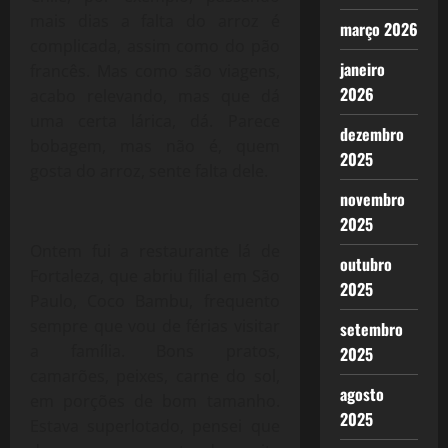
mais dias a falta do arroz é
março 2026
complicada, assim como do pão
janeiro
francês. Mas como são viagens,
2026
acabo relevando, mas que dá
uma certa lárica, dá. Parece
dezembro
bobagem, mas não é, quem
2025
gosta do arroz, sente falta dele.
novembro
2025
Ontem fui a restaurante lá de
outubro
Fortaleza, que abriu filial em São
2025
Paulo, Coco Bambu, frequento
sempre que vou de férias visitar
setembro
a família. Bons pratos,
2025
camarões, peixes, carne do sol,
agosto
em porções de bom tamanho.
2025
Estava superlotado, pensei que