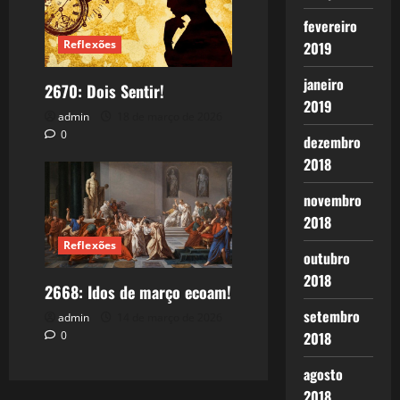
fevereiro
Reflexões
2019
janeiro
2670: Dois Sentir!
2019
admin
18 de março de 2026
0
dezembro
2018
novembro
2018
Reflexões
outubro
2018
2668: Idos de março ecoam!
setembro
admin
14 de março de 2026
0
2018
agosto
2018