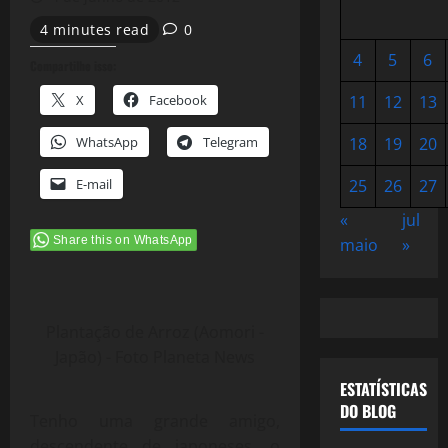
4 minutes read
0
4
5
6
Compartilhe isso:
X
Facebook
11
12
13
WhatsApp
Telegram
18
19
20
E-mail
25
26
27
«
jul
Share this on WhatsApp
maio
»
Plantação de Arroz (Aomori -
Japão) - Foto Planeta News
ESTATÍSTICAS
DO BLOG
Tenho uma grande amigo,
descendente de japoneses, o