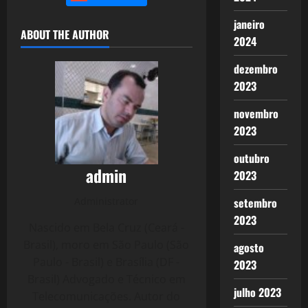
janeiro
ABOUT THE AUTHOR
2024
dezembro
2023
novembro
2023
outubro
admin
2023
Administrator
setembro
2023
Nascido em Bela Cruz (Ceará -
Brasil), moro em São Paulo (São
agosto
Paulo - Brasil) e Brasília (DF -
2023
Brasil) Advogado e Técnico em
julho 2023
Telecomunicações. Autor do