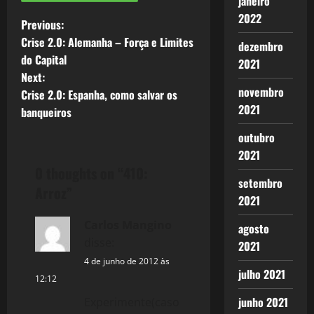
janeiro
2022
P
Previous:
Crise 2.0: Alemanha – Força e Limites
dezembro
o
do Capital
2021
Next:
s
novembro
Crise 2.0: Espanha, como salvar os
2021
t
banqueiros
outubro
n
2021
a
0 thoughts on “
410:
setembro
Arroz
”
v
2021
Carlos Mangino
i
agosto
disse:
2021
g
4 de junho de 2012 às
julho 2021
12:12
a
junho 2021
Experimente(caso