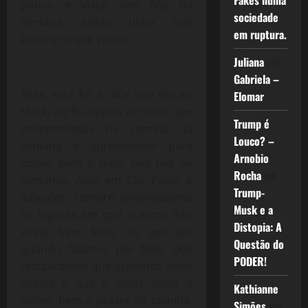
Fakes numa
pouco e viajar nos fins de
sociedade
semana, então tinha que
em ruptura.
encarar o que viesse.
Juliana
em
Gabriela –
Aliás, esta foi a dica que dei ao
Elomar
Mark, ele foi depois de mim, que
Trump é
economizasse na comida da
Louco? –
semana e aproveitasse para
Arnobio
comer bem e viajar nos fins de
Rocha
em
semanas. Aqui em São Paulo e
Trump-
Salvador, sempre eliminávamos
Musk e a
os lugares em que o arroz não
Distopia: A
vinha bem feito, de vez em
Questão do
quando falamos por fone, dos
PODER!
restaurantes que achamos bons
pratos e que o arroz ajuda a
Kathianne
definir bem o prazer da comida.
Simões
em