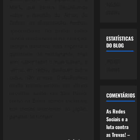
745.061
Mark, que juntos discutíamos
cliques
sobre a questão do Arroz, do
Gohan, na alimentação. Ambos,
apreciadores do prato, como
ESTATÍSTICAS
sendo fundamental na refeição,
DO BLOG
sempre dizíamos, não importa a
qualidade do restaurante, mas
745.061
sem saber fazer o mais básico, o
cliques
arroz, em regra, qualquer outra
coisa, não presta. Trabalhamos
muito tempo juntos, em vários
projetos, tanto em São Paulo,
COMENTÁRIOS
como na Bahia, fomos inclusive,
em meses diferentes ao Japão,
As Redes
paraíso do Gohan.
Sociais e a
luta contra
as Trevas! –