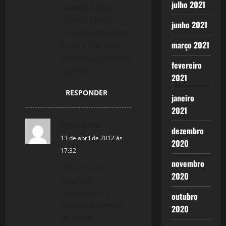
julho 2021
exemplo para
nossos filhos.
junho 2021
Amo aquele velho
março 2021
lindo e cheio de
vida!!!!bjs sua irmã
fevereiro
Luciete.
2021
RESPONDER
janeiro
2021
bene
disse:
dezembro
13 de abril de 2012 às
2020
17:32
novembro
meu irmão
2020
querido,
nosso pai é o
outubro
melhor exemplo
2020
de força,