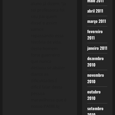
maio 2011
aluno já dizem: “ja
sei professora foi
abril 2011
seu pai quem
março 2011
disse’ e assim
vamos
fevereiro
repassando essa
2011
história de vida,
janeiro 2011
deste homem
forte guerreiro
dezembro
que nunca
2010
desixou se abater
diante as
novembro
dificuldades.É
2010
dificil falar desta
outubro
pessoa
2010
maravilhosa que é
nosso PAIIIIII.bj
setembro
2010