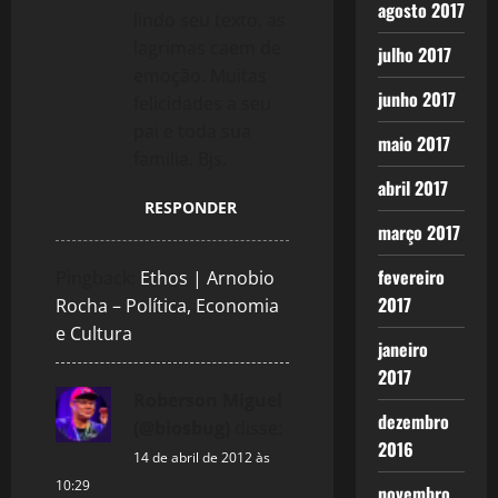
agosto 2017
lindo seu texto, as
lagrimas caem de
julho 2017
emoção. Muitas
junho 2017
felicidades a seu
pai e toda sua
maio 2017
familia. Bjs.
abril 2017
RESPONDER
março 2017
fevereiro
Pingback:
Ethos | Arnobio
2017
Rocha – Política, Economia
e Cultura
janeiro
2017
Roberson Miguel
dezembro
(@biosbug)
disse:
2016
14 de abril de 2012 às
10:29
novembro