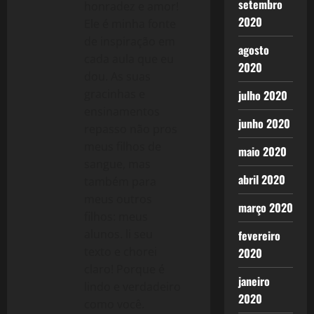
setembro
honradez e amor!
2020
Ele é minha fonte
de inspiração em
agosto
cada aula que eu
2020
dou. As suas
gracinhas e
julho 2020
ensinamentos
junho 2020
repasso não pros
meus filhos de
maio 2020
sangue, mas
abril 2020
também para
meus outros
março 2020
filhos: meus
alunos. li seu
fevereiro
texto e chorei
2020
claro! Porque é
janeiro
lindo e verdadeiro
2020
como você.