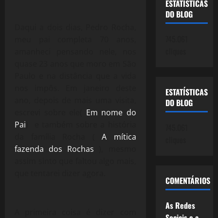
ESTATÍSTICAS
DO BLOG
Daqui a dois dias, Pedro Rocha,
745.061
meu pai completa 70 anos,
cliques
amanheci pensando nele, nos
quase 23 anos que moro em São
Paulo e na distância que a vida
nos impôs. Em janeiro deste
ESTATÍSTICAS
ano, depois de mais uma visita,
DO BLOG
escrevi sobre ele(
Em nome do
Pai
) e também sobre a história
745.061
da família Rocha (
A mítica
cliques
fazenda dos Rochas
), mesmo
assim sinto que faltou algo mais,
que tentarei dizer agora.
COMENTÁRIOS
As Redes
A primeira coisa é dizer com
Sociais e a