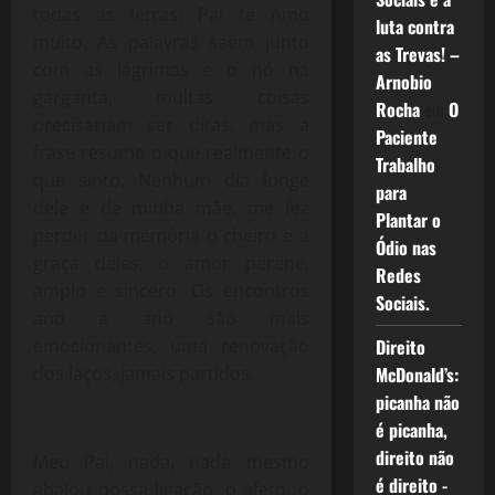
todas as letras: Pai te Amo
luta contra
muito. As palavras saem junto
as Trevas! –
com as lágrimas e o nó na
Arnobio
garganta, muitas coisas
Rocha
em
O
precisariam ser ditas, mas a
Paciente
frase resume o que realmente o
Trabalho
que sinto. Nenhum dia longe
para
dele e de minha mãe, me fez
Plantar o
perder da memória o cheiro e a
Ódio nas
graça deles, o amor perene,
Redes
amplo e sincero. Os encontros
Sociais.
ano a ano são mais
emocionantes, uma renovação
Direito
dos laços, jamais partidos.
McDonald’s:
picanha não
é picanha,
direito não
Meu Pai, nada, nada mesmo
é direito -
abalou nossa ligação, o afeto, o