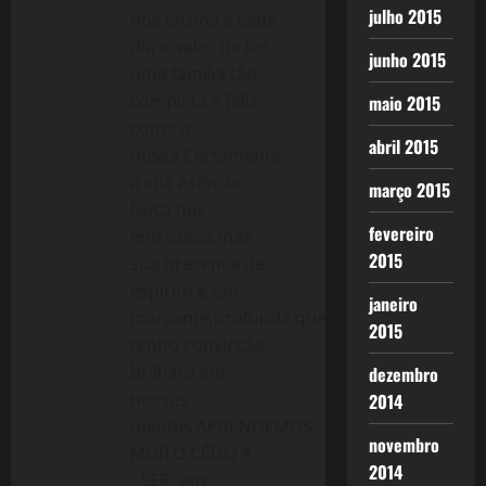
julho 2015
nos ensina a cada
dia o valor de ter
junho 2015
uma família tão
completa e feliz
maio 2015
como a
abril 2015
nossa.Certamente
a sua asência
março 2015
física nos
fevereiro
entristese,mas
2015
sua presença de
espírito é tão
janeiro
marcante,profunda,que
2015
tenho convicção
brilhará em
dezembro
nossas
2014
mentes.APRENDEMOS
novembro
MUITO CÊDO A
2014
¨SER¨em