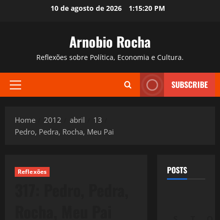
Skip
10 de agosto de 2026
1:15:21 PM
to
content
Arnobio Rocha
Reflexões sobre Política, Economia e Cultura.
SUBSCRIBE
Primary
Menu
Home
2012
abril
13
Pedro, Pedra, Rocha, Meu Pai
POSTS
Reflexões
317: Pedro, Pedra,
Rocha, Meu Pai
S
T
Q