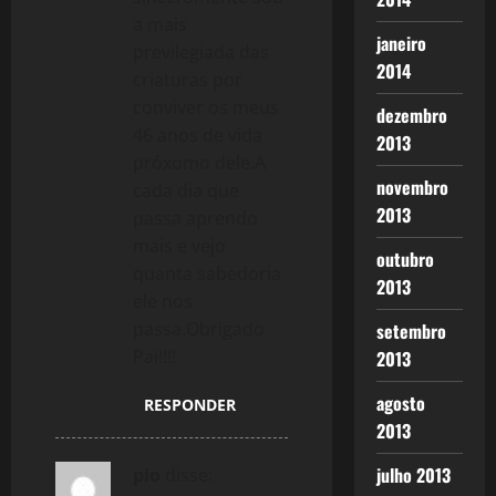
a mais
janeiro
previlegiada das
2014
criaturas por
conviver os meus
dezembro
46 anos de vida
2013
próxomo dele.A
novembro
cada dia que
2013
passa aprendo
mais e vejo
outubro
quanta sabedoria
2013
ele nos
passa.Obrigado
setembro
Pai!!!!
2013
agosto
RESPONDER
2013
julho 2013
pio
disse: