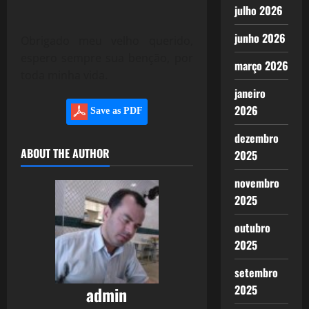
julho 2026
junho 2026
Obrigado meu velho querido,
espero sempre sua benção, por
março 2026
toda minha vida.
janeiro
2026
Save as PDF
dezembro
ABOUT THE AUTHOR
2025
novembro
2025
outubro
2025
setembro
2025
admin