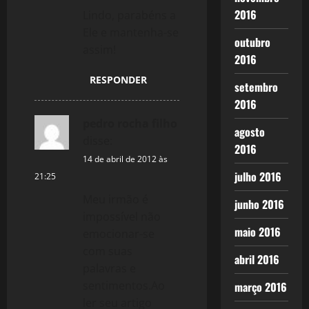
2016
Lindo, parabéns a
Ele e mantenha-se
outubro
assim!
2016
RESPONDER
setembro
2016
pedro rocha filho
agosto
disse:
2016
14 de abril de 2012 às
julho 2016
21:25
Meu irmão é
junho 2016
impossível não
maio 2016
emocionar-se
com suas
abril 2016
palavras e
sentimentos.Ao
março 2016
ler seu artigo