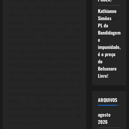
Chegar aos 70 anos com
honradez, cercado de amor dos
Kathianne
filhos, netos e bisneto, dos
Simões
em
muitos e sinceros amigos,
PL da
irmãos, primos, deve ser
Bandidagem
maravilhoso. Tenho orgulho
e
imenso de tudo que meu Pai fez
impunidade,
por nós, seu exemplo de vida,
é o preço
sem jamais envergar, ou buscar
do
“facilidades” na vida, tão comuns
Bolsonaro
no mundo dominado pelo
Livre!
dinheiro e ganância. Saiba que o
exemplo de seu Pai, agora seu, é
transmitido por nós aos nossos
ARQUIVOS
filhos e deles aos seus.
Somos Rochas, não apenas no
agosto
nome, mas na fé inabalável, na
2026
vida e no amor.