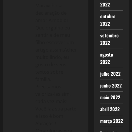
2022
Maravilhosa
declaração de
outubro
amor Arnobio!
2022
Que orgulho eu
sentiria de meu
setembro
filho escrever um
2022
artigo assim.Achei
agosto
muito lindo, eu
2022
gosto de seus
textos sobre
julho 2022
familia.
junho 2022
Precisamos
valoriza-las sim,
maio 2022
cada vez mais!
Você faz sua parte
abril 2022
e isso é bom!
março 2022
Abraços !
@mariluizavieira