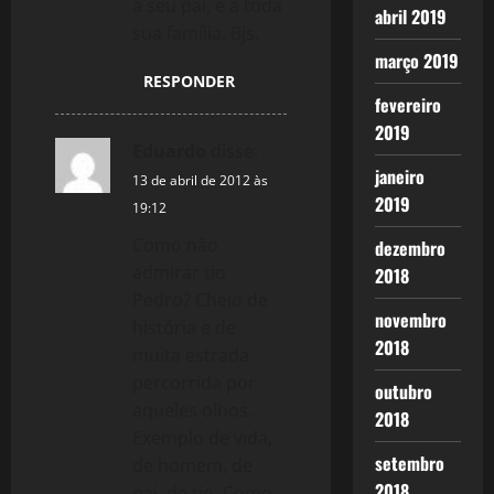
a seu pai, e a toda
abril 2019
sua família. Bjs.
março 2019
RESPONDER
fevereiro
2019
Eduardo
disse:
janeiro
13 de abril de 2012 às
2019
19:12
Como não
dezembro
admirar tio
2018
Pedro? Cheio de
novembro
história e de
2018
muita estrada
percorrida por
outubro
aqueles olhos.
2018
Exemplo de vida,
setembro
de homem, de
2018
pai, de tio. Como