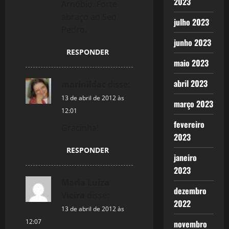
2023
Arnóbio. Forte
i
abraço ao Seo
julho 2023
Pedro.
o
junho 2023
n
RESPONDER
maio 2023
abril 2023
marinildac
disse:
13 de abril de 2012 às
março 2023
12:01
fevereiro
Gracinha!
2023
RESPONDER
janeiro
2023
Maria Luiza
dezembro
Vieira
disse:
2022
13 de abril de 2012 às
12:07
novembro