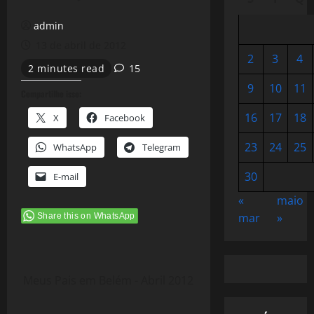
admin
13 de abril de 2012
2
3
4
2 minutes read
15
9
10
11
Compartilhe isso:
16
17
18
X
Facebook
23
24
25
WhatsApp
Telegram
30
E-mail
«
maio
mar
»
Share this on WhatsApp
Meus Pais em Belém - Abril 2012