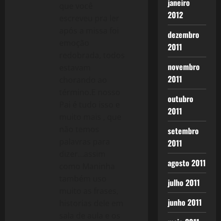
janeiro
que você
2012
escreveu pra ler
após a missa foi
dezembro
emoção
2011
redobrada, todos
novembro
estavam
2011
chorando ao
término.E nosso
outubro
Pai é tudo isso e
2011
muito mais , que
não temos
setembro
palavras para
2011
dizer…assim
agosto 2011
como Maninha
também uso
julho 2011
muito as frases,
junho 2011
historias dele em
sala de aula e os