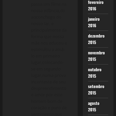
fevereiro
passa um filme na
2016
nossa infância,do
aoconchego do
janeiro
nosso lar, e
2016
principalmente da
dezembro
forma que nossa
2015
mãe nos educou e
estimulou a amá-
novembro
lo em primeiro
2015
lugar,colocando-
se em segundo
outubro
lugar,numa prova
2015
inconteste de seu
setembro
despreendimento
2015
e amor por este
homem bom de
agosto
coração e puro de
2015
sentimento,que