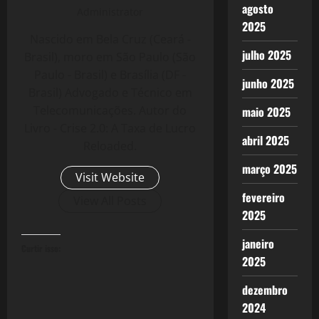
agosto
Administrator
2025
Nascido em Bela Cruz (Ceará -
julho 2025
Brasil), moro em São Paulo (São
Paulo - Brasil) e Brasília (DF -
junho 2025
Brasil) Advogado e Técnico em
Telecomunicações. Autor do
maio 2025
Livro - Crise 2.0: A Taxa de Lucro
abril 2025
Reloaded.
março 2025
Visit Website
fevereiro
View All Posts
2025
janeiro
Curtir isso:
2025
dezembro
2024