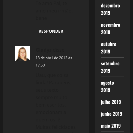
Te amo Pai, te
dezembro
amo meu irmão.
2019
bene
novembro
RESPONDER
2019
outubro
Gladys
disse:
2019
13 de abril de 2012 às
setembro
17:50
2019
Uau, que coisa
agosto
linda! Parabéns,
2019
seus texto
sempre muito
julho 2019
bem escritos,
emocionam a
junho 2019
quem os lê.
maio 2019
Muitas felicidades