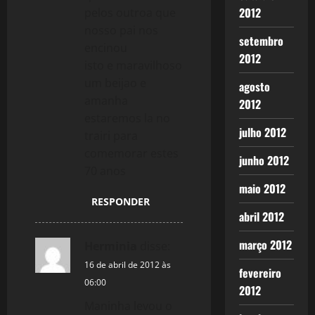
2012
pelos outroa que
nosso pai nos
setembro
encinou
2012
isto e maravilhoso
um beijao e
agosto
amanha
2012
estaremos la no
julho 2012
trairi para
comemorar estes
junho 2012
70 anos
maio 2012
RESPONDER
abril 2012
março 2012
Herminia
disse:
16 de abril de 2012 às
fevereiro
06:00
2012
Maninha levou o