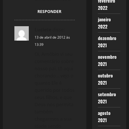
fevereiro
2022
RESPONDER
janeiro
2022
Luciete
disse:
dezembro
13 de abril de 2012 às
2021
13:39
Oi, Arnóbio vi seu
novembro
comentário sobre
2021
nosso pai, tô aqui
outubro
chorando… vejo o
2021
quanto Ele é
querido por todos
setembro
seus filhos, e que
2021
Deus nos permita
também
agosto
chegarmos a sua
2021
idade sendo