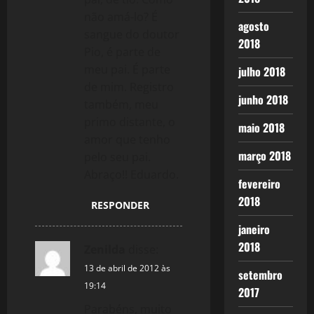
não amá-lo? É
agosto
sangue do doutor
2018
Pio, é parte de
meu pai. É parte
julho 2018
de mim. Registro
junho 2018
também, meu
primo distante, o
maio 2018
amor que tenho
março 2018
pelo seu pai.
Abraço!! Eduardo.
fevereiro
2018
RESPONDER
janeiro
2018
Zenilda
disse:
13 de abril de 2012 às
setembro
19:14
2017
Parabéns, muito