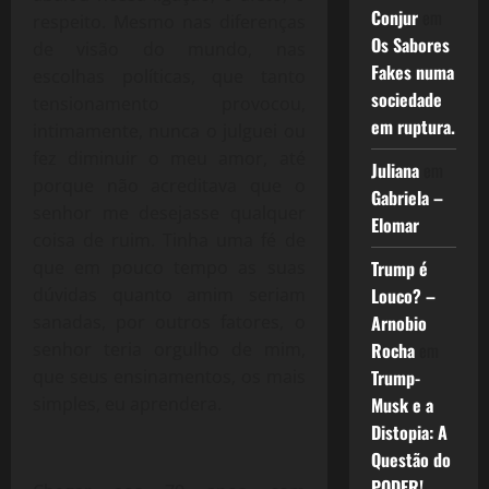
Conjur
em
respeito. Mesmo nas diferenças
Os Sabores
de visão do mundo, nas
Fakes numa
escolhas políticas, que tanto
sociedade
tensionamento provocou,
em ruptura.
intimamente, nunca o julguei ou
fez diminuir o meu amor, até
Juliana
em
porque não acreditava que o
Gabriela –
senhor me desejasse qualquer
Elomar
coisa de ruim. Tinha uma fé de
que em pouco tempo as suas
Trump é
dúvidas quanto amim seriam
Louco? –
sanadas, por outros fatores, o
Arnobio
senhor teria orgulho de mim,
Rocha
em
que seus ensinamentos, os mais
Trump-
simples, eu aprendera.
Musk e a
Distopia: A
Questão do
PODER!