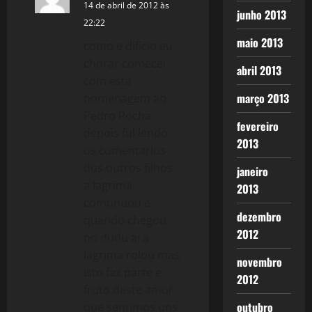
14 de abril de 2012 às
junho 2013
22:22
maio 2013
como e dificio eu
chorar comecei
abril 2013
com esta
março 2013
homenagem ao
Pedro Rocha
fevereiro
depois fui lendo
2013
os comentarios
dos outros filhos
janeiro
a lagrima
2013
comtinuou e
dezembro
quando chegou
2012
no dudu ai a
lagrima rolou mas
novembro
isto faz parte e
2012
fruto deste amor
outubro
que sentimos uns