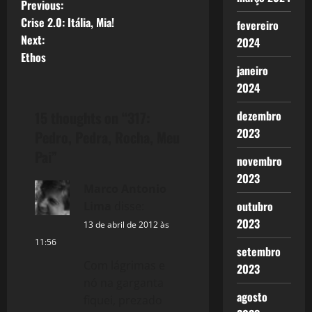
P
Previous:
Crise 2.0: Itália, Mia!
fevereiro
o
Next:
2024
Ethos
s
janeiro
2024
t
15 thoughts on “
317:
dezembro
n
2023
Pedro, Pedra, Rocha, Meu
a
Pai
”
novembro
v
2023
Marco Antonio
outubro
Lima
disse:
i
2023
13 de abril de 2012 às
g
11:56
setembro
a
Com lágrimas e
2023
nó na garganta
t
agosto
fiquei, prezado