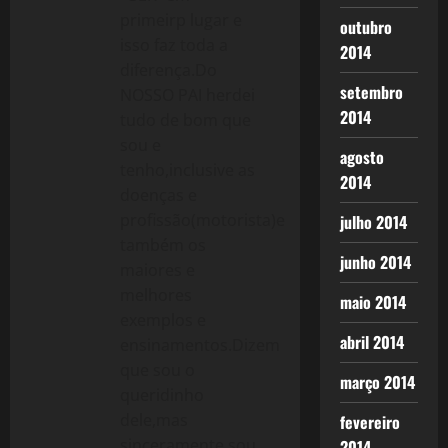
primeirp lugar e
outubro
isso faz toda a
2014
diferença.Do
setembro
NOSSO PAI herdei
2014
tudo de bom que
sou e
agosto
tenho,inclusive as
2014
doenças e
profissão(motorista)e
julho 2014
também os
junho 2014
maiores e
melhores
maio 2014
exemplos e
abril 2014
ensinamentos.Dizem
que sou o
março 2014
queridinho
dele,mas
fevereiro
sinceramente sou
2014