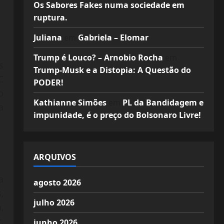
Os Sabores Fakes numa sociedade em
ruptura.
Juliana
em
Gabriela – Elomar
Trump é Louco? – Arnobio Rocha
em
s
Trump-Musk e a Distopia: A Questão do
C
PODER!
o
Kathianne Simões
em
PL da Bandidagem e
a
impunidade, é o preço do Bolsonaro Livre!
ARQUIVOS
a
agosto 2026
,
julho 2026
,
,
junho 2026