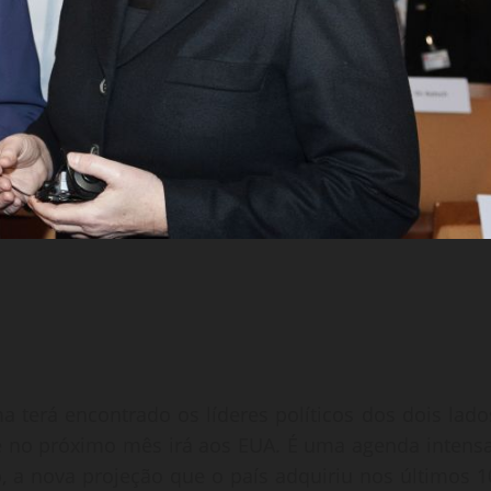
terá encontrado os líderes políticos dos dois lado
e no próximo mês irá aos EUA. É uma agenda intensa
 a nova projeção que o país adquiriu nos últimos 1