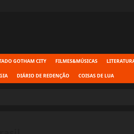
TADO GOTHAM CITY
FILMES&MÚSICAS
LITERATUR
GIA
DIÁRIO DE REDENÇÃO
COISAS DE LUA
rasil