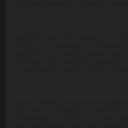
anos, quando ganhou peso econômico e import
Basta lembrar que o Brasil sempre se sitou e
anos 90, com a dolarização da Economia e a
combinada com a venda das estatais o país 
ranking das maiores economias, chegando a cai
nula, participação no comércio mundial, de uma
Durante o Governo Lula houve uma busca de no
mídia nativa, o presidente era tratado como 
obstinadamente se construiu uma nova agend
Rússia, Índia, América Latina e África. As empr