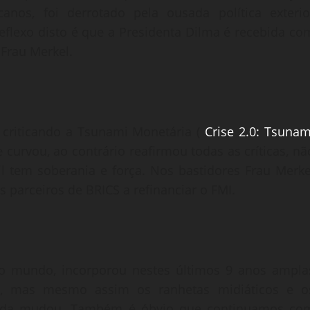
anos, foi derrotado pela ousada política exterio
flexo disto é que a Presidenta Dilma é recebida co
Frau Merkel.
 criticando a Tsunami Monetária (
Crise 2.0: Tsunam
 curvou, ao contrário reafirmou todas as críticas, nã
l tem soberania e força. Nos bastidores Frau Merke
 parceiros de BRICS a refinanciar o FMI.
o mundo, incorporou nestes últimos 9 anos ampla
, mas mesmo assim os ranhetas midiáticos e o
nada mudou. Também é óbvio que continuamos co