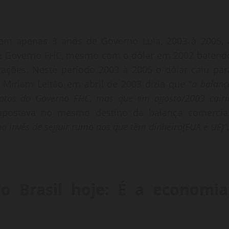
em apenas 3 anos de Governo Lula, 2003 à 2005, 
 de Governo FHC, mesmo com o dólar em 2002 batend
tações. Neste período 2003 à 2005 o dólar caiu par
iriam Leitão em abril de 2003 dizia que “
a balanç
tratos do Governo FHC, mas que em agosto/2003 cairi
apostava no mesmo destino da balança comercial
ao invés de seguir rumo aos que têm dinheiro(EUA e UE)”
o Brasil hoje: É a economia