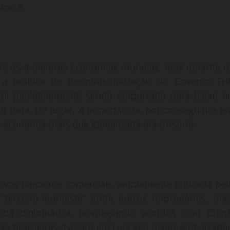
ância.
ntre as 8 maiores economias mundias, mas durante o
 política de desindustrialização do Governo FH
foi paulatinamente sendo empurrado para baixo n
r para 15º lugar. A importância, por conseguinte er
 economia mais que globalizada era irrisória.
vos parceiros comerciais, amplamente criticada pel
“terceiro-mundista” entre outros impropérios, mas
a diplomática, privilegiando acordos com China
esas brasileiras tiveram em Lula seu maior embaixador