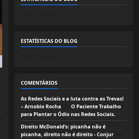
745.061 cliques
ESTATÍSTICAS DO BLOG
745.061 cliques
COMENTÁRIOS
As Redes Sociais e a luta contra as Trevas!
– Arnobio Rocha
em
O Paciente Trabalho
para Plantar o Ódio nas Redes Sociais.
s
,
Direito McDonald’s: picanha não é
picanha, direito não é direito - Conjur
em
0