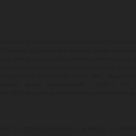
omercial brasileira tinha como centro a Europa e o
humores, das barreiras e boicotes destes mercados
nsado, mas sim, uma sólida e interessante mudança d
 de pouco peso no mercado mundial, passou a atuar d
s organismos multilaterais como OMC, esqueceu 
canos, ajudou decisivamente a criar o G77 
os BRICS foi outro gol do Brasil no cenário mundial.
eciso ter ganhado músculos e presença no mundo