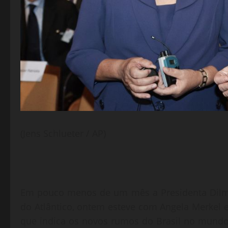
(Jens Schlueter / AP)
Em pouco menos de um mês a Presidenta Dilma 
do Atlântico, ontem esteve com Angela Merkel 
que indica os novos rumos do Brasil no mundo,