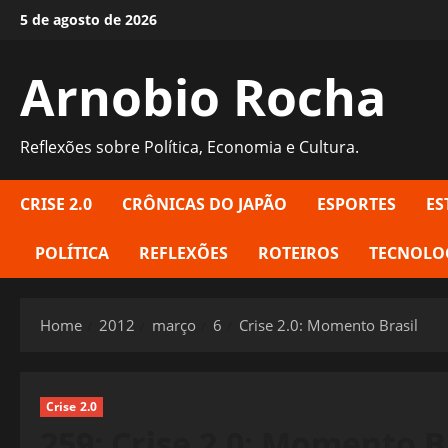
Skip
5 de agosto de 2026
to
content
Arnobio Rocha
Reflexões sobre Política, Economia e Cultura.
CRISE 2.0
CRÔNICAS DO JAPÃO
ESPORTES
ES
POLÍTICA
REFLEXÕES
ROTEIROS
TECNOLO
Home
2012
março
6
Crise 2.0: Momento Brasil
Crise 2.0
259: Crise 2.0: Momento B