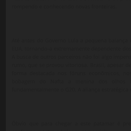
rompendo e conhecendo novas fronteiras.
Até antes do Governo Lula a pequena balança c
EUA, tornando-a extremamente dependente dos 
A busca de outros parceiros não foi algo impe
rumo, que se provou vitoriosa. Brasil, apesar
forma destacada nos fóruns econômicos, no
bobagem do Nafta a menina dos olhos tu
fundamentalmente o G20. A aliança estratégica d
Óbvio que para chegar a este patamar é pr