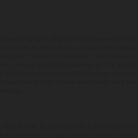
Governo FHC foi de 78 Bilhões de dólares em (Fev94 
, pouco mais de 38% e, 8 anos. A relação PIB x Balanç
% em 2002. Enquanto nos 8 anos de Governo Lula sai
lares, sendo a relação PIB x Balança de 11% em 200
,6 %. O Mais importante em 2002 a relação exportaçã
12 caiu para 35,75%. ( Todos estes dados você pod
omércio)
108,3 Bilhões de dólares (fev02 à jan/03) para 485,
os e países com os quais o Brasil mantem relaçõe