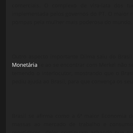
comerciais. O complexo de vira-lata dos tuc
implementada pelos governos do PT. O maior re
pompas pela mulher mais poderosa do mundo, 
Outro aspecto importante Dilma saiu do Brasil
Monetária
) e ao se encontrar com Merkel não se
temendo o interlocutor, mostrando que o Brasi
pediu ajuda ao Brasil, para que convença os seus
Brasil se afirma como a 6ª maior Economia d
massas ao mercado de trabalho e consumo
repetidores deles continuam achando que 