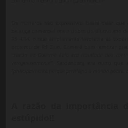
conforme mostra a balança comercial:
Os números são expressivos basta dizer que 
balança comercial era o dobro do último ano
R$ 4,04, o que amplamente favorecia às expor
próximo de R$ 2,oo. Como é bom lembrar que M
crescia no Governo Lula era resultado dos con
vertiginosamente”.
Sardenberg era outro que 
“principalmente porque privilegia o mundo pobre, 
A razão da importância d
estúpido!!