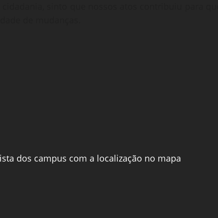
 cidadania, sinto que nossos atos contribuiu para qu
idade de mudanças.
ista dos campus com a localização no mapa