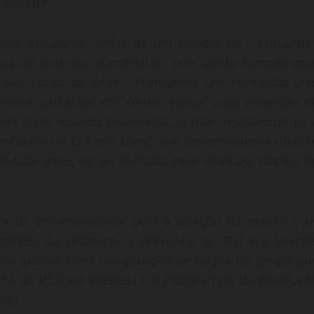
 se quer.
to estudantil, vinha de um colégio de ” esquerda”
ocas de material clandestino, pois ainda formalment
omava conta do Brasil. Fundamos um comissão pró
eitava participar do “centro cívico” uma invenção d
dois anos, quando finalmente, já mais maduro dirige 
 refundou o Grêmio Livre, que denominamos de Jos
idade antes de ser fechado pela ditadura, depois fo
de enfrentamento, pois a direção da escola e o
gentes da Ditadura, a presença do SNI era latente
ira gestão, uma composição de forças do grupo qu
acha do PCB via Prestes) e o PRO(Partido da Revoluçã
le).