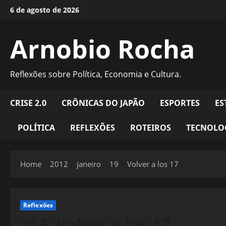
Skip
6 de agosto de 2026
to
content
Arnobio Rocha
Reflexões sobre Política, Economia e Cultura.
CRISE 2.0
CRÔNICAS DO JAPÃO
ESPORTES
ES
POLÍTICA
REFLEXÕES
ROTEIROS
TECNOLO
Home
2012
janeiro
19
Volver a los 17
Reflexões
213: Volver a los 17