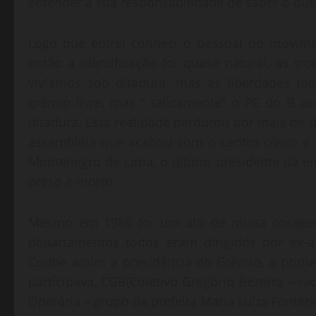
entender a sua responsabilidade de saber o que
Logo que entrei conheci o pessoal do movimen
então a identificação foi quase natural, as tr
vivíamos sob ditadura, mas as liberdades t
grêmio livre, mas ” taticamente” o PC do B ac
ditadura. Esta realidade perdurou por mais de 
assembléia que acabou com o centro cívico e
Montenegro de Lima, o último presidente da ent
preso e morto.
Mesmo em 1986 foi um ato de muita coragem 
departamentos todos eram dirigidos por ex-a
Coube amim a presidência do Grêmio, a prime
participava, CGB(Coletivo Gregório Bezerra – r
Operária – grupo da prefeita Maria Luíza Fontene