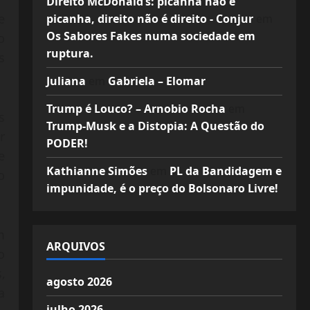
Direito McDonald’s: picanha não é
e
picanha, direito não é direito - Conjur
em
Os Sabores Fakes numa sociedade em
o
ruptura.
s
Juliana
em
Gabriela – Elomar
Trump é Louco? – Arnobio Rocha
em
s
Trump-Musk e a Distopia: A Questão do
r
PODER!
e
Kathianne Simões
em
PL da Bandidagem e
o
impunidade, é o preço do Bolsonaro Livre!
m
ARQUIVOS
o
,
agosto 2026
a
julho 2026