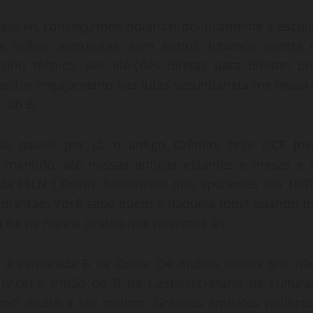
ssivo, conseguimos polarizar politicamente a escola
 velhas estruturas, sem temor, lutamos contra 
no técnico, por eleições diretas para diretor, po
asil, o engajamento nas lutas secundarista me levou 
 do B.
o passei por lá, o antigo Grêmio, hoje DCE Jos
mantido, até nossas antigas estantes e mesas e 
da FSLN ( Frente Sandinista) que apoiamos em 1987
 plantão: Você sabe quem é naquela foto? quando fo
la foi na minha gestão que pusemos ali.
ta e camarada B da Costa. De muitos outros que nã
 (vice) e irmão do B da Costa(secretário de cultura)
rendi muito a ser melhor. Grandes embates políticos