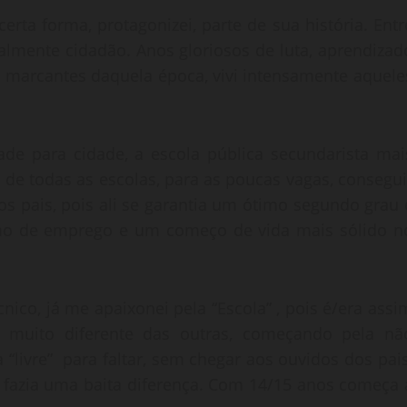
erta forma, protagonizei, parte de sua história. Entr
ipalmente cidadão. Anos gloriosos de luta, aprendizad
os marcantes daquela época, vivi intensamente aquele
ade para cidade, a escola pública secundarista mai
 de todas as escolas, para as poucas vagas, consegui
os pais, pois ali se garantia um ótimo segundo grau 
imo de emprego e um começo de vida mais sólido n
nico, já me apaixonei pela “Escola” , pois é/era assi
o muito diferente das outras, começando pela nã
a “livre” para faltar, sem chegar aos ouvidos dos pais
o fazia uma baita diferença. Com 14/15 anos começa 