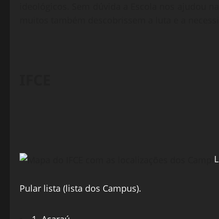
ideológicos. Sem dúvida a Escola nos ajudou na
muitos também descobrissem a luta e a necess
IFCE
L
Pular lista (lista dos Campus).