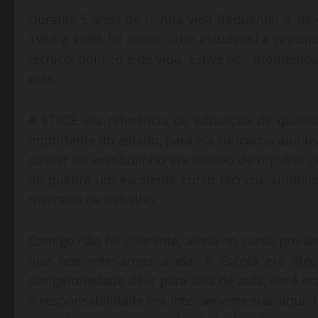
Durante 5 anos de minha vida frequentei e, de c
1984 e 1989, fui aluno, líder estudantil e princ
técnico, político e de vida. Estive nos moment
dias.
A ETFCE era referência de educação de qualid
importante do estado, para ela concorria alunos
passar no vestibulinho era motivo de orgulho d
de quebra um excelente curso técnico, sinôn
mercado de trabalho.
Comigo não foi diferente, ainda no curso pró-téc
que nos referíamos a ela. A Escola era alg
obrigatoriedade de ir para sala de aula, você er
a responsabilidade era inteiramente sua, aquil