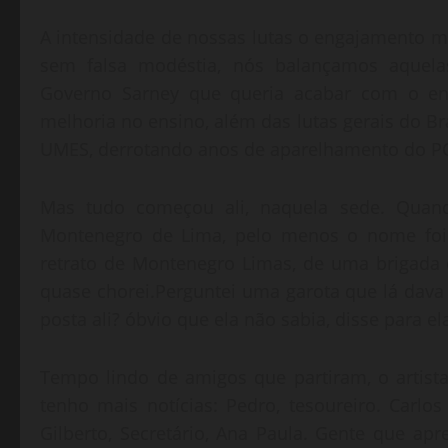
A intensidade de nossas lutas o engajamento ma
sem falsa modéstia, nós balançamos aquelas
Governo Sarney que queria acabar com o ensi
melhoria no ensino, além das lutas gerais do Br
UMES, derrotando anos de aparelhamento do PC
Mas tudo começou ali, naquela sede. Quand
Montenegro de Lima, pelo menos o nome foi 
retrato de Montenegro Limas, de uma brigada 
quase chorei.Perguntei uma garota que lá dava
posta ali? óbvio que ela não sabia, disse para e
Tempo lindo de amigos que partiram, o artis
tenho mais notícias: Pedro, tesoureiro. Carlos
Gilberto, Secretário, Ana Paula. Gente que ap