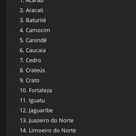
1. Acaraú
2. Aracati
3. Baturité
4. Camocim
5. Canindé
6. Caucaia
7. Cedro
8. Crateús
9. Crato
10. Fortaleza
11. Iguatu
12. Jaguaribe
13. Juazeiro do Norte
14. Limoeiro do Norte