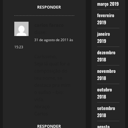
março 2019
n
RESPONDER
fevereiro
2019
carlos faraco
disse:
janeiro
2019
31 de agosto de 2011 às
15:23
dezembro
Caríssimo,
2018
Seja lá qual for a
novembro
composição do
2018
teu nome, se
destaca pra mim
outubro
o sufixo – bio:
2018
vida.
Abraço
setembro
Carlos
2018
agosto
RESPONDER