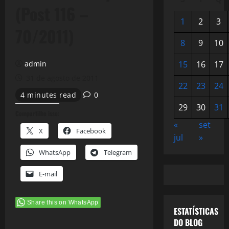
(Post 116 –
1
2
3
70/2011)
8
9
10
admin
15
16
17
31 de agosto de 2011
22
23
24
4 minutes read
0
29
30
31
Compartilhe isso:
«
set
X
Facebook
jul
»
WhatsApp
Telegram
E-mail
Share this on WhatsApp
ESTATÍSTICAS
DO BLOG