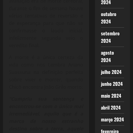
avaliação era de morte cerebral,
2024
durante o fim de semana houve
outubro
várias tentativas de reversão e
2024
de esperança para que não se
confirmasse o laudo inicial,
setembro
infelizmente segunda veio o
2024
veredito final.
agosto
A morte é a única certeza da
2024
vida como nos Lembra Ariano
julho 2024
Suassuna na definição perfeita
sobre viver e morrer, quando
junho 2024
Chicó encontra João Grilo morto:
maio 2024
“Cumpriu sua sentença e
encontrou-se com o único mal
abril 2024
irremediável, aquilo que é a
março 2024
marca de nosso estranho
destino sobre a terra, aquele
fevereiro