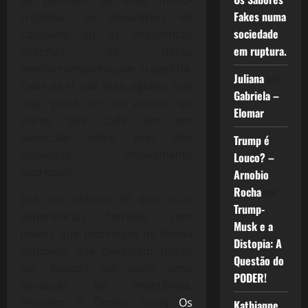
Fakes numa
tragédias, os desacertos do
sociedade
cotidiano ou as desavenças
em ruptura.
próprias da nossa
medíocre/espetacular trajetória.
Juliana
em
Falar de si, por mais egoísta que
Gabriela –
seja, pode ser um alento nas
Elomar
dores que cada um em
particular sofre, mas não
Trump é
consegue efetivamente
Louco? –
expressar.
Arnobio
Rocha
em
Vivi nos últimos 30 dias duas
Trump-
experiências terríveis com
Musk e a
jovens que morreram de forma
Distopia: A
estúpida, que devastam nosso
Questão do
ser, ficando um vazio, uma
PODER!
sensação de impotência.
Primeiro o Dimitri Sena(
Os
Kathianne