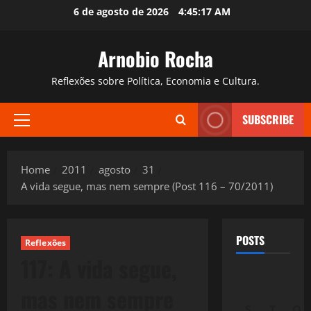
Skip
6 de agosto de 2026
4:45:18 AM
to
content
Arnobio Rocha
Reflexões sobre Política, Economia e Cultura.
SUBSCRIBE
Primary
Menu
Home
2011
agosto
31
A vida segue, mas nem sempre (Post 116 – 70/2011)
POSTS
Reflexões
117: A vida segue,
mas nem sempre
S
T
Q