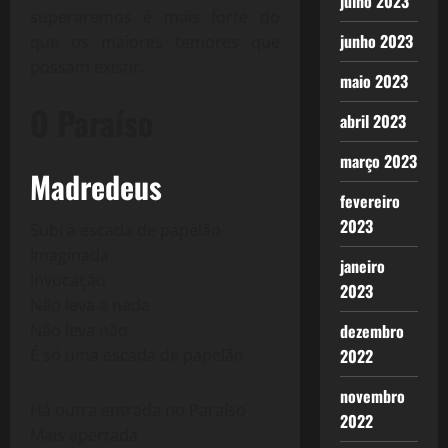
julho 2023
superaremos é mais forte do
junho 2023
que os maiores temores que
possam existir.
maio 2023
O Paraíso
abril 2023
março 2023
Madredeus
fevereiro
2023
Subi a escada de papelão
Imaginada
janeiro
Invocação
2023
Não leva a nada
dezembro
Não leva não
2022
É só uma escada de papelão
novembro
Há outra entrada no Paraíso
2022
Mais apertada