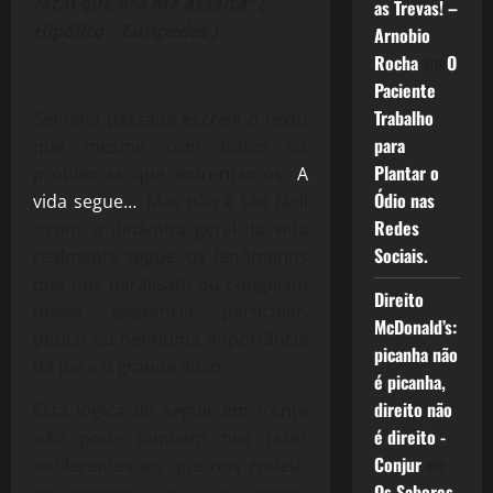
fatal que ora me assalta” (
as Trevas! –
Hipólito – Eurípedes )
Arnobio
Rocha
em
O
Paciente
Trabalho
Semana passada escrevi o texto
para
que mesmo com todos os
Plantar o
problemas que enfrentamos:
A
Ódio nas
vida segue…
. Mas não é tão fácil
Redes
assim, a dinâmica geral da vida
Sociais.
realmente segue, os fenômenos
que nos paralisam ou congelam
Direito
nossa existência particular,
McDonald’s:
pouco ou nenhuma importância
picanha não
há para o grande fluxo.
é picanha,
direito não
Esta lógica do seguir em frente
é direito -
não pode também nos fazer
Conjur
em
indiferentes ao que nos rodeia:
Os Sabores
as pessoas, as suas micro-