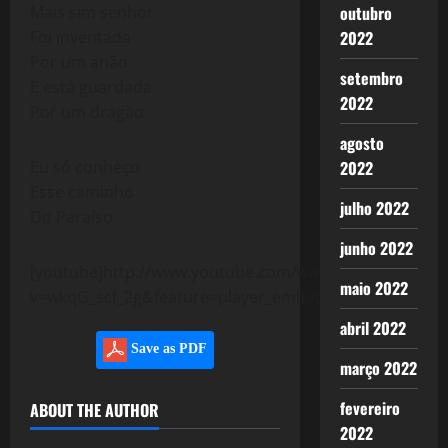
outubro
Mais sim senhor
2022
Foi inventada
Por um anão
setembro
E está guardada
2022
Por um dragão
agosto
2022
Eu só conheço
Esse caminho
julho 2022
Do Paraíso
junho 2022
[youtube]http://www.youtube.com/watch?
maio 2022
v=wkqG_scf_2g&feature=player_embedded[/youtube]
abril 2022
Save as PDF
março 2022
fevereiro
ABOUT THE AUTHOR
2022