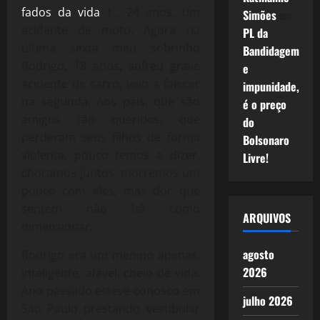
fados da vida
) , 24 anos, um
Simões
em
acidente de moto. Agora na
PL da
última sexta meu sobrinho
Bandidagem
Rodrigo, 18 anos, sofreu grave
e
acidente de carro, veio a falecer
impunidade,
na segunda. Aos pais, que são
é o preço
amigos tão queridos, que
do
perderam seus filhos de forma
Bolsonaro
violenta, pouco temos a dizer,
Livre!
choramos juntos, morremos um
pouco com eles, mas dor que
sentem não há como
ARQUIVOS
dimensionar.
agosto
Rodrigo era um menino apenas,
2026
inteligente, afável, cheio de vida.
Ano passado esteve conosco em
julho 2026
São Paulo prestando vestibular