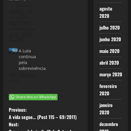
“Ser ou
agosto
não ser… Eis
2020
a questão.
Que é mais
julho 2020
nobre para a
alma:
24 de agosto
junho 2020
suportar os
de 2011
dardos e
maio 2020
A Luta
arremessos
contínua
do fado
abril 2020
pela
sempre
sobrevivência.
adverso, ou
março 2020
8 de maio de
armar-se
2022
contra um
fevereiro
mar de
2020
desventuras
Share this on WhatsApp
e dar-lhes fim
janeiro
tentando
P
Previous:
resistir-lhes?
2020
Morrer…
A vida segue… (Post 115 – 69/2011)
o
dormir… mais
dezembro
Next:
nada… "