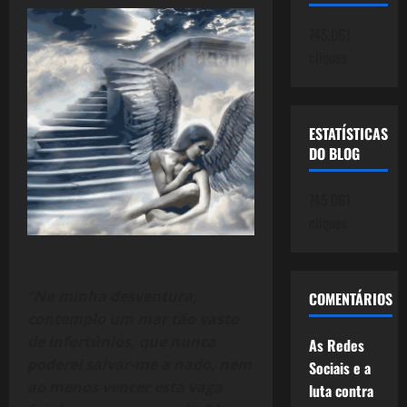
745.061
cliques
ESTATÍSTICAS
DO BLOG
745.061
cliques
“Na minha desventura,
COMENTÁRIOS
contemplo um mar tão vasto
de infortúnios, que nunca
As Redes
poderei salvar-me a nado, nem
Sociais e a
ao menos vencer esta vaga
luta contra