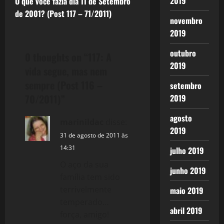
2019
O que você fazia dia 11 de Setembro
s
(Hamlet - WS)
de 2001? (Post 117 – 71/2011)
Uma
novembro
t
imagem…
2019
n
outubro
0 thoughts on “
117: A
2019
a
vida segue, mas nem
sempre (Post 116 –
setembro
v
70/2011)
”
2019
i
agosto
marinildac
disse:
g
2019
31 de agosto de 2011 às
14:31
julho 2019
a
O aço da sua
junho 2019
t
família tem sido
terrivelmente
maio 2019
i
temperado…
abril 2019
o
força, amigo!