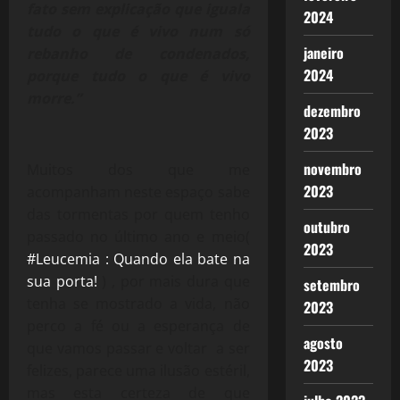
fato sem explicação que iguala
2024
tudo o que é vivo num só
janeiro
rebanho de condenados,
2024
porque tudo o que é vivo
morre.”
dezembro
2023
novembro
Muitos dos que me
2023
acompanham neste espaço sabe
das tormentas por quem tenho
outubro
passado no último ano e meio(
2023
#Leucemia : Quando ela bate na
sua porta!
) , por mais dura que
setembro
tenha se mostrado a vida, não
2023
perco a fé ou a esperança de
agosto
que vamos passar e voltar a ser
2023
felizes, parece uma ilusão estéril,
mas esta certeza de que