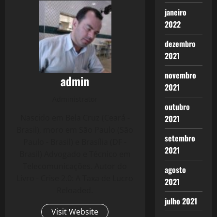
janeiro
2022
dezembro
2021
novembro
admin
2021
Administrator
outubro
Nascido em Bela Cruz (Ceará -
2021
Brasil), moro em São Paulo (São
setembro
Paulo - Brasil) e Brasília (DF -
2021
Brasil) Advogado e Técnico em
Telecomunicações. Autor do
agosto
Livro - Crise 2.0: A Taxa de Lucro
2021
Reloaded.
julho 2021
Visit Website