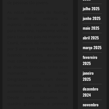
de pessoas tão jovens.
julho 2025
As notas do Enem do Rodrigo
junho 2025
foram ótimas, entraria na
maioria dos cursos, mas não
maio 2025
para medicina, realmente voltou
para casa dos pais no interior do
abril 2025
Ceará, depois de morar sozinho
março 2025
por 3 anos em Fortaleza. Estava
fazendo cursinho, estudando,
fevereiro
mas como todo jovem também
2025
se divertia, brincava, tinha seus
janeiro
momentos de lazer.
2025
Desgraçadamente num destes
momentos sofreu o terrível
dezembro
acidente, voltando de uma festa.
2024
Desde sexta sabíamos do
quadro gravíssimo, a primeira
novembro