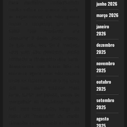
para medicina, conversamos
junho 2026
muito sobre os planos de vida,
março 2026
as expectativas, ele não queria
iniciar a faculdade tão novo,
janeiro
sabia que medicina iria
2026
consumir 9 anos, pelo menos,
dezembro
de sua vida, seu tio é médico,
2025
seus pais são dentistas, então
conhecia a dedicação que seria.
novembro
Revelou-me que ficaria feliz se
2025
entrasse agora, mas não estaria
triste se ficasse um ano na casa
outubro
dos pais, para estudar mais
2025
forte, curtir um pouco, antes de
setembro
mergulhar na faculdade. Fiquei
2025
feliz com esta visão, longe da
lógica do “mercado” de impor
agosto
tamanha pressão sob as costas
2025