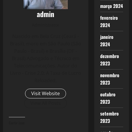
março 2024
admin
fevereiro
2024
Administrator
Nascido em Bela Cruz (Ceará -
janeiro
Brasil), moro em São Paulo (São
2024
Paulo - Brasil) e Brasília (DF -
dezembro
Brasil) Advogado e Técnico em
2023
Telecomunicações. Autor do
Livro - Crise 2.0: A Taxa de Lucro
novembro
Reloaded.
2023
Visit Website
outubro
2023
View All Posts
setembro
2023
Curtir isso: