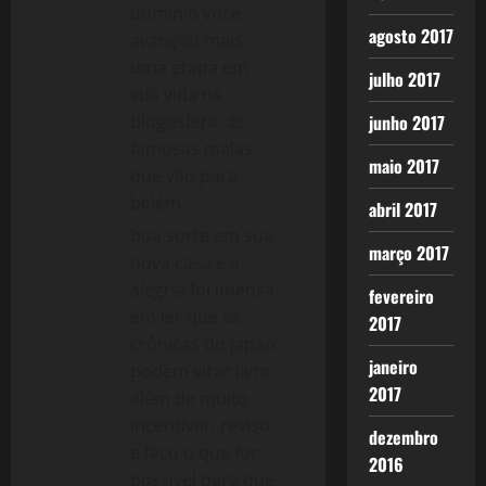
domínio voce
agosto 2017
avançou mais
uma etapa em
julho 2017
sua vida na
blogosfera. as
junho 2017
famosas malas
maio 2017
que vão para
belém…
abril 2017
boa sorte em sua
março 2017
nova casa e a
alegria foi imensa
fevereiro
em ler que as
2017
crônicas do japão
janeiro
podem virar livro.
2017
além de muito
incentivar, reviso
dezembro
e faço o que for
2016
possivel para que