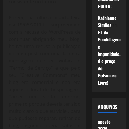
consistente no futuro.
PODER!
Porém, na última quarta-feira
Kathianne
dia 19/05/2011 fui surpreendido
Simões
em
com a recusa do WordPress de
PL da
continuar abrigando meu blog,
Bandidagem
houve uma recusa a publicação
e
do meu post com uma lacônica
impunidade,
mensagem que eu violara o
é o preço
“Termo de Serviço” e que pelo
do
seu “Creative Commons” meu
Bolsonaro
blog era comercial e não era
Livre!
aquele o local de hospedagem.
Tomei um susto enorme,
primeiro porque deveria ter sido
ARQUIVOS
muito claro o que eu violei, para
que pudesse reparar, retirar do
agosto
blog, segundo queria saber o
2026