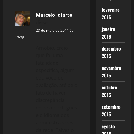
fevereiro
Marcelo Idiarte
2016
disse:
janeiro
23 de maio de 2011 às
2016
13:28
Arnobio, creio
dezembro
que foi uma
2015
fatalidade
novembro
específica, algum
2015
equívoco de
avaliação, até pelo
outubro
fato de haver
2015
discrepância
setembro
entre o português
2015
e o idioma dos
administradores
agosto
da rede. Talvez o
2015