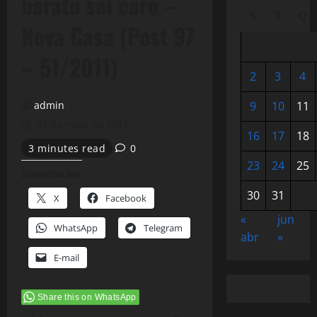
barato saí caro –
S
T
Q
Nova Casa (Post 97
– 51/2011)
2
3
4
admin
9
10
11
23 de maio de 2011
16
17
18
3 minutes read
0
23
24
25
Compartilhe isso:
30
31
X
Facebook
«
jun
WhatsApp
Telegram
abr
»
E-mail
Share this on WhatsApp