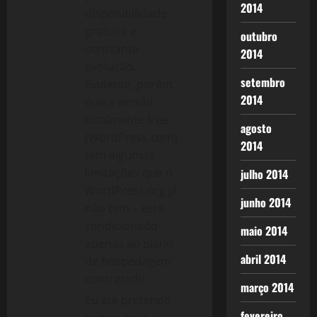
2014
disponibilidade
gratuita e
outubro
constante
2014
evolução.
setembro
Evidente, porém,
2014
que a versão
totalmente free
agosto
(WordPress.com)
2014
tem algumas
limitações que o
julho 2014
WordPress.org já
junho 2014
não tem – este
condicionado
maio 2014
apenas ao plano
abril 2014
de hospedagem
contratado.
março 2014
Eu até pretendo
fevereiro