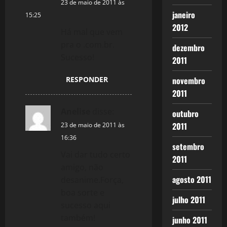
23 de maio de 2011 às
janeiro
15:25
2012
Há mal que vem
pra o .com.br.
dezembro
Sucesso!
2011
RESPONDER
novembro
2011
Anelise
disse:
outubro
2011
23 de maio de 2011 às
16:36
setembro
Vai dar tudo certo
2011
amigo, não
agosto 2011
desanime.Força,
boa sorte e
julho 2011
sucesso aqui
também!
junho 2011