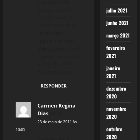
dos teus links
antigos sejam
julho 2021
transferidos. é
junho 2021
trabalhoso, leva
tempo até
março 2021
regularizar mais
fevereiro
vale a pena, afinal
2021
o posicionamento
antigo foi você
janeiro
que conquistou
2021
RESPONDER
dezembro
2020
Carmen Regina
novembro
Dias
disse:
2020
23 de maio de 2011 às
outubro
10:05
2020