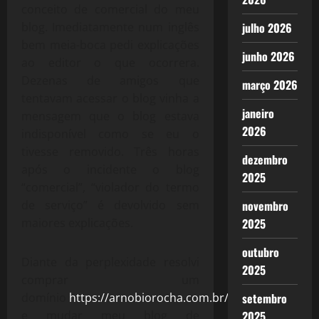
conceito de comercial do meu
blog. Imediatamente num inglês
julho 2026
bem meia-boca pedi explicações
junho 2026
ao editor o que ocorrera.
Dezenas de amigos que
março 2026
tentavam acessar o blog vinha a
janeiro
mensagem que o blog estava
2026
indisponível como se eu o
tivesse removido. Três horas
dezembro
após o incidente o blog
2025
“comercial”, “violador do termo
de serviço” é devolvido sem
novembro
maiores explicações.
2025
outubro
Diante da perplexidade resolvi
2025
comprar um
domínio
https://arnobiorocha.com.br/
setembro
e mudar meu blog de
2025