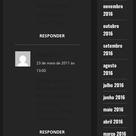
isso aconteça!
novembro
2016
vida longa ao
“novo” blog!
outubro
2016
RESPONDER
setembro
2016
Silas
disse:
23 de maio de 2011 às
agosto
13:00
2016
Ânimo, grande
julho 2016
Arnobio. Você é
maior que essas
junho 2016
pedras no
maio 2016
caminho. Conte
conosco! Abs
abril 2016
RESPONDER
março 2016