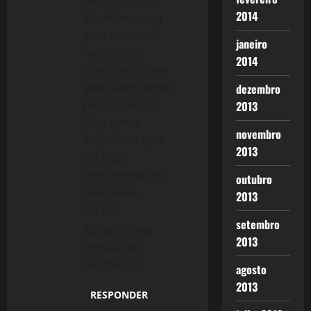
migrar para o
2014
WordPress.org
para ter mais
janeiro
recursos e
2014
controle, porém
ando sem tempo
dezembro
para tocar um
2013
blog com a
novembro
frequência que
2013
ele exige.
Certamente um
outubro
dia o farei.
2013
Espero.
setembro
Abraço e boa
2013
jornada de
recomeço!
agosto
2013
RESPONDER