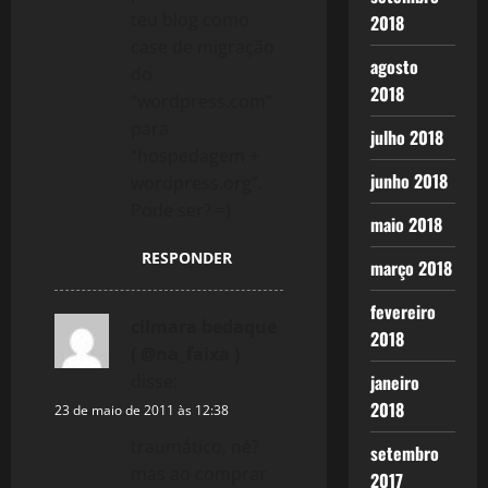
teu blog como
2018
case de migração
agosto
do
2018
“wordpress.com”
para
julho 2018
“hospedagem +
junho 2018
wordpress.org”.
Pode ser? =)
maio 2018
RESPONDER
março 2018
fevereiro
cilmara bedaque
2018
( @na_faixa )
disse:
janeiro
2018
23 de maio de 2011 às 12:38
traumático, né?
setembro
mas ao comprar
2017