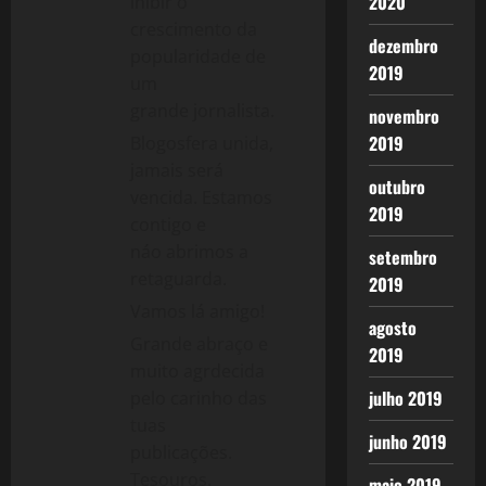
2020
inibir o
crescimento da
dezembro
popularidade de
2019
um
grande jornalista.
novembro
2019
Blogosfera unida,
jamais será
outubro
vencida. Estamos
2019
contigo e
náo abrimos a
setembro
retaguarda.
2019
Vamos lá amigo!
agosto
Grande abraço e
2019
muito agrdecida
julho 2019
pelo carinho das
tuas
junho 2019
publicações.
Tesouros.
maio 2019