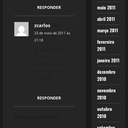
maio 2011
RESPONDER
abril 2011
zcarlos
disse:
março 2011
23 de maio de 2011 às
21:18
fevereiro
2011
Já atualizei no
meu blog.
janeiro 2011
Também penso
em seguir seu
dezembro
caminho.
2010
Abs!
novembro
2010
RESPONDER
outubro
Deixe uma resposta
2010
setembro