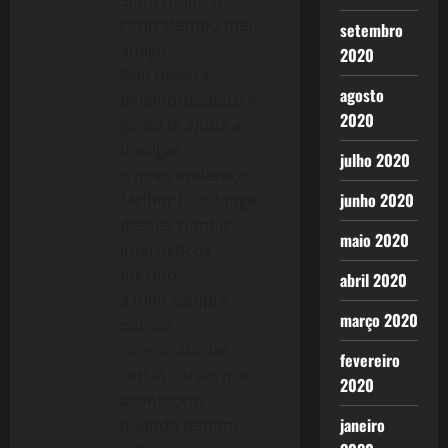
Sinto muito o
contratempo meu
setembro
amigo.
2020
Náo desista
agosto
pelamordedeus! A
2020
gente te ajuda a
divulgar
julho 2020
o novo endereço.
junho 2020
Melhor ficar longe
desses zumbis
maio 2020
internéticos
mesmo,
abril 2020
a mim sempre
março 2020
parece
conspiratórias
fevereiro
certas coisas que
2020
acontecem
janeiro
quando tentam