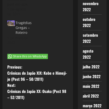
novembro
post em que
2022
a Morte era
1 de agosto
uma
de 2011
outubro
consequência
Tragédias
do
2022
Gregas –
comportamento
Roteiro
de cada um
setembro
1 de maio de
dos mitos
2022
2012
Gregos :
Alceste: Amor
agosto
ou Morte;
2022
Share this on WhatsApp
Hipólito -
Castidade ou
P
julho 2022
Previous:
Morte
Antígone -
Crônicas do Japão XIX: Kobe e Himeji-
o
junho 2022
Liberdade ou
jo (Post 96 – 50/2011)
Morte Cada
Next:
maio 2022
s
um deles, a
Crônicas do Japão XX: Osaka (Post 98
sua maneira,
abril 2022
t
encontra na
– 52/2011)
Morte a
março 2022
resposta…