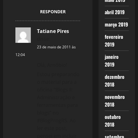
abril 2019
RESPONDER
março 2019
Tatiane Pires
fevereiro
disse:
2019
23 de maio de 2011 às
12:04
janeiro
2019
Olá, Arnóbio!
Estou preparando
dezembro
o material para a
2018
oficina “Blogs II:
novembro
Administração e
2018
ferramentas para
blogs” no
outubro
#BlogProgRS. Ao
2018
ler este post,
pensei em incluir
setembro