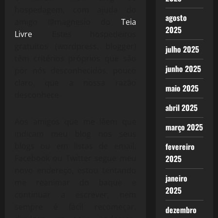
hospedagem, com ajuda do
agosto
amigo @magnesio do
Teia
2025
Livre
. Estes hospedeiros
gratuitos (wordpress, blogger)
julho 2025
têm critérios próprios que são
junho 2025
por nós desconhecidos, pouco
claro, que a nossa razão
maio 2025
desconhece.
abril 2025
Aos amigos que me lêem que
março 2025
indicam meu blog nos seus
blogs ou em listas de email,
fevereiro
Facebook ou Twitter segue meu
2025
novo endereço, estou tentando
janeiro
me reanimar do baque e
2025
continuar a escrever, nem
sempre é fácil recomeçar,
dezembro