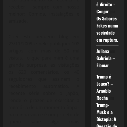
é direito -
receber sempre com nosso
Conjur
em
melhor: Comida, instalações e
Os Sabores
amizade.
Fakes numa
sociedade
Criei este pequeno blog em
em ruptura.
23/11/2009 e nele publiquei 108
artigos, com mais de 50 mil
Juliana
em
visitas, o que para mim é uma
Gabriela –
grande surpresa, as visitações
Elomar
os 620 comentários, os 40
Trump é
seguidores que assinam o
Louco? –
recebimento automático. A
Arnobio
recente série sobre o Japão,
Rocha
em
rende o prazer de exercitar a
Trump-
memória de um momento ímpar
Musk e a
na minha vida e é um projeto de
Distopia: A
quem sabe algo mais
Questão do