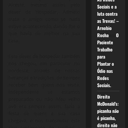
Alceste, mesmo assim pelo
Sociais e a
dever de Hospedar, Admeto
luta contra
trata o amigo como se nada
as Trevas! –
estive acontecendo, dando-lhe o
Arnobio
que havia de melhor na sua
Rocha
em
O
casa.
Paciente
Trabalho
Este dever de hospedar também
para
nos chegou, em particular no
Plantar o
nordeste, através de nossas
Ódio nas
heranças e tradições, de sempre
Redes
receber bem quem nos visita,
Sociais.
independente se estamos
Direito
preparados ou não. Meu velho
McDonald’s:
avô era sempre assim, fazia a
picanha não
festa de quem a sua casa
é picanha,
chegava, e nos transmitiu este
direito não
rico sentimento de acolher e