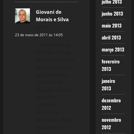
julho 2013
Giovani de
junho 2013
Morais e Silva
maio 2013
disse:
23 de maio de 2011 às 14:05
abril 2013
A luta continua,
março 2013
Arnóbio. Mudei
para um domínio
fevereiro
próprio, apesar
2013
da plataforma
janeiro
ainda ser do
2013
blogger, e estou
bastante
dezembro
satisfeito…
2012
Sucesso e
novembro
felicidades desta
2012
nova etapa!