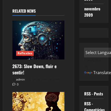
novembro
RELATED NEWS
2009
Reflexões
Powered
2673: Slow Down, fluir e
by
sentir!
Translate
admin
24 de julho de 2026
0
RSS - Posts
RSS -
Comentários