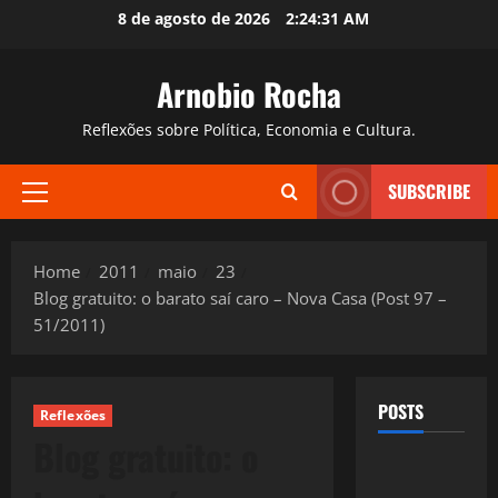
Skip
8 de agosto de 2026
2:24:32 AM
to
content
Arnobio Rocha
Reflexões sobre Política, Economia e Cultura.
SUBSCRIBE
Primary
Menu
Home
2011
maio
23
Blog gratuito: o barato saí caro – Nova Casa (Post 97 –
51/2011)
POSTS
Reflexões
Blog gratuito: o