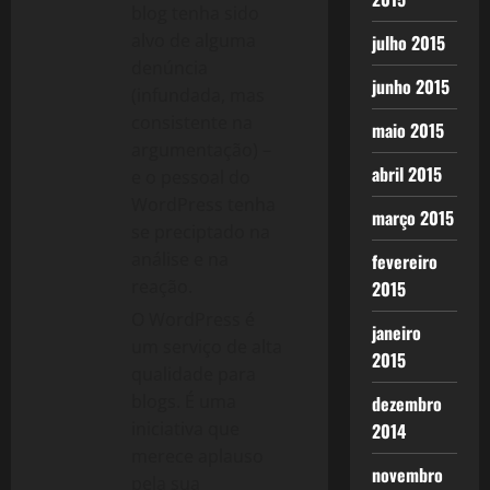
blog tenha sido
alvo de alguma
julho 2015
denúncia
junho 2015
(infundada, mas
consistente na
maio 2015
argumentação) –
abril 2015
e o pessoal do
WordPress tenha
março 2015
se preciptado na
análise e na
fevereiro
reação.
2015
O WordPress é
janeiro
um serviço de alta
2015
qualidade para
blogs. É uma
dezembro
iniciativa que
2014
merece aplauso
novembro
pela sua