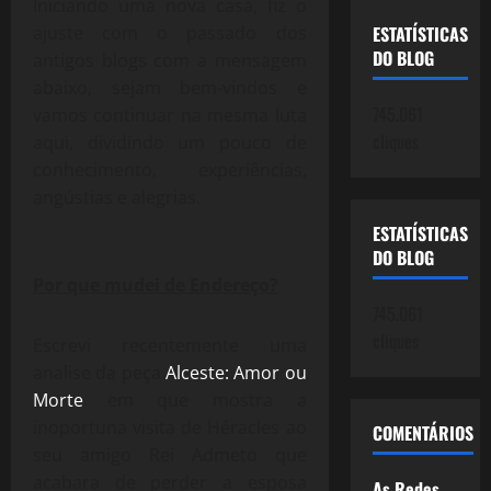
Iniciando uma nova casa, fiz o
ajuste com o passado dos
ESTATÍSTICAS
DO BLOG
antigos blogs com a mensagem
abaixo, sejam bem-vindos e
745.061
vamos continuar na mesma luta
cliques
aqui, dividindo um pouco de
conhecimento, experiências,
angústias e alegrias.
ESTATÍSTICAS
DO BLOG
Por que mudei de Endereço?
745.061
cliques
Escrevi recentemente uma
analise da peça
Alceste: Amor ou
Morte
em que mostra a
inoportuna visita de Héracles ao
COMENTÁRIOS
seu amigo Rei Admeto que
acabara de perder a esposa
As Redes