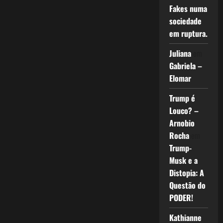
Fakes numa
sociedade
em ruptura.
Juliana
em
Gabriela –
Elomar
Trump é
Louco? –
Arnobio
Rocha
em
Trump-
Musk e a
Distopia: A
Questão do
PODER!
Kathianne