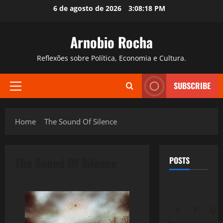
Skip
6 de agosto de 2026
3:08:19 PM
to
content
Arnobio Rocha
Reflexões sobre Política, Economia e Cultura.
SUBSCRIBE
Primary
Menu
Home
The Sound Of Silence
The Sound Of Silence
POSTS
S
T
Q