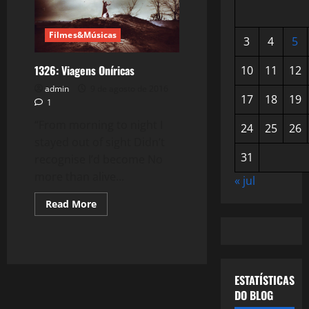
Filmes&Músicas
3
4
5
1326: Viagens Oníricas
10
11
12
admin
9 de agosto de 2016
17
18
19
1
“From morning to night I
24
25
26
stayed out of sight Didn’t
31
recognise I’d become No
more than alive...
« jul
Read
Read More
more
about
1326:
Viagens
Oníricas
ESTATÍSTICAS
DO BLOG