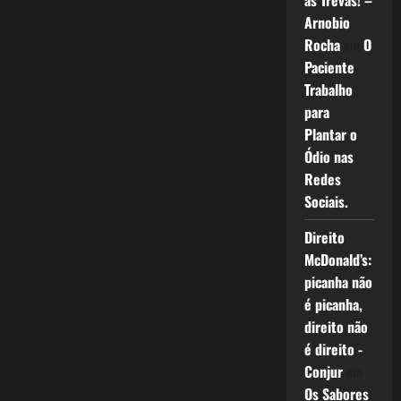
as Trevas! –
Arnobio
Rocha
em
O
Paciente
Trabalho
para
Plantar o
Ódio nas
Redes
Sociais.
Direito
McDonald’s:
picanha não
é picanha,
direito não
é direito -
Conjur
em
Os Sabores