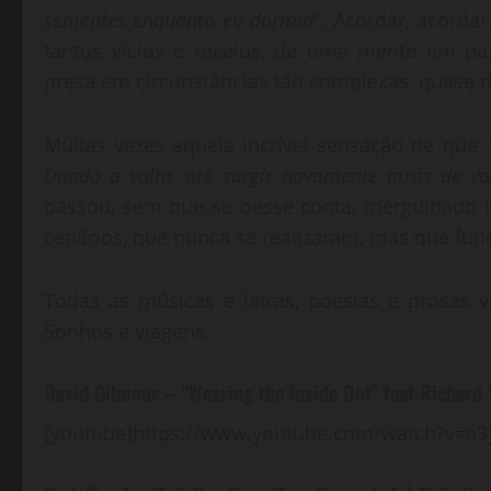
sementes enquanto eu dormia”
. Acordar, acord
tantos vícios e receios, de uma mente em pa
presa em circunstâncias tão complexas, quase d
Muitas vezes aquela incrível sensação de que
Dando a volta, até surgir novamente atrás de vo
passou, sem que se desse conta, mergulhado n
cenários, que nunca se realizaram, mas que fu
Todas as músicas e letras, poesias e prosas
Sonhos e viagens.
David Gilmour – “Wearing the Inside Out” feat Richard 
[youtube]https://www.youtube.com/watch?v=a3