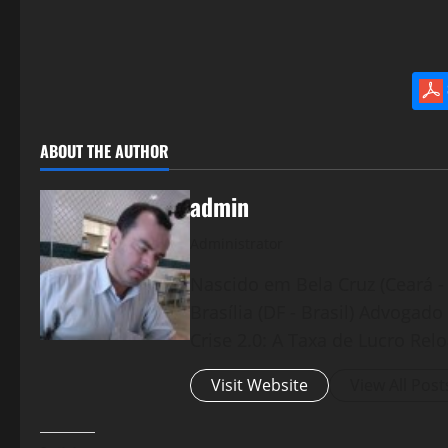
ABOUT THE AUTHOR
admin
Administrator
Nascido em Bela Cruz (Ceará - 
Brasília (DF - Brasil) Advogad
Crise 2.0: A Taxa de Lucro Rel
Visit Website
View All Post