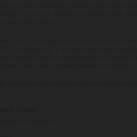
ar, por um novo despertar e pensar como romper co
rafuso. Que recusa qualquer opressão, porém fico
errotada por aquelas.
“você corre e corre atrás do sol, mas ele está se pondo
cê”
. É o mesmo sol, é a mesma vida, mas o temp
os problemas, reais ou imaginários, com decisões 
ncionam como ancora a lhe acorrentar no rochedo.
 vão explicando quem somos e do que somos feitos
Wright on vocals
yERaVA3Cc[/youtube]