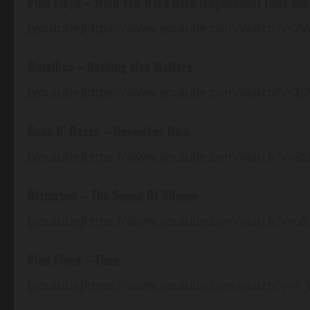
Pink Floyd – Wish You Were Here (Legendado) (Into the
[youtube]https://www.youtube.com/watch?v=2
Metallica – Nothing else Matters
[youtube]https://www.youtube.com/watch?v=Tj
Guns N’ Roses – November Rain
[youtube]https://www.youtube.com/watch?v=8S
Disturbed – The Sound Of Silence
[youtube]https://www.youtube.com/watch?v=u9D
Pink Floyd – Time
[youtube]https://www.youtube.com/watch?v=F_V