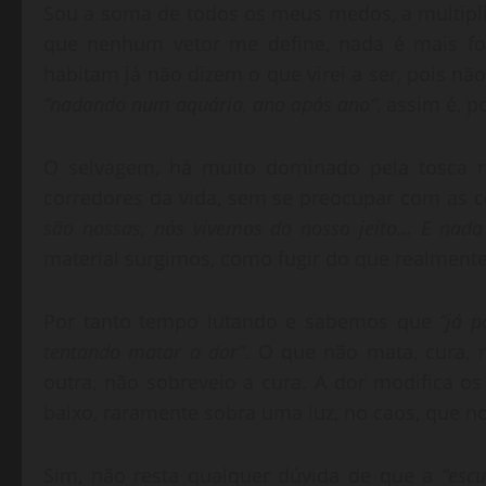
Sou a soma de todos os meus medos, a multipl
que nenhum vetor me define, nada é mais for
habitam já não dizem o que virei a ser, pois nã
“nadando num aquário, ano após ano”
, assim é, p
O selvagem, há muito dominado pela tosca ra
corredores da vida, sem se preocupar com as con
são nossas, nós vivemos do nosso jeito… E nada
material surgimos, como fugir do que realment
Por tanto tempo lutando e sabemos que
“já 
tentando matar a dor”
. O que não mata, cura, 
outra, não sobreveio a cura. A dor modifica os
baixo, raramente sobra uma luz, no caos, que 
Sim, não resta qualquer dúvida de que a
“esc