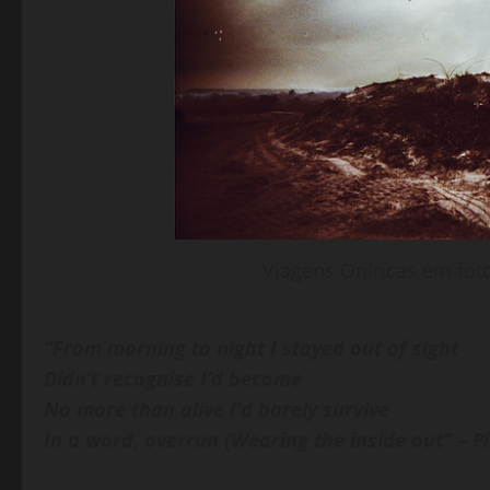
Viagens Oníricas em fotog
“From morning to night I stayed out of sight
Didn’t recognise I’d become
No more than alive I’d barely survive
In a word, overrun (Wearing the inside out” – P