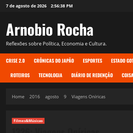
Skip
7 de agosto de 2026
2:56:39 PM
to
content
Arnobio Rocha
Reflexões sobre Política, Economia e Cultura.
CRISE 2.0
CRÔNICAS DO JAPÃO
ESPORTES
ESTADO GO
ROTEIROS
TECNOLOGIA
DIÁRIO DE REDENÇÃO
COISA
Home
2016
agosto
9
Viagens Oníricas
Filmes&Músicas
1326: Viagens Oníricas