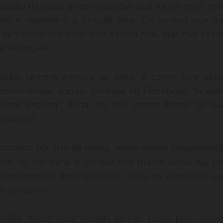
icação de todas as contradições que há em mim, ma
te e determina a direção final. Os sonhos que m
o se transformam em vida e força real. Mas não ficare
or assim, ser.
zão, sempre ameaça se soltar e correr livre pelo
veniências sociais, políticas ou filosóficas.
“As vida
 mais importa”.
Afinal, do que somos feitos? De qu
e somos?
passamos por isto há muito, muito tempo simplesment
mas se não cura, é porque não matou ainda ou, po
 sentimentos, bons ou ruins, nivela os conceitos, po
nos consume.
uridão, minha velha amiga”
, deu as caras, pois
“deixo