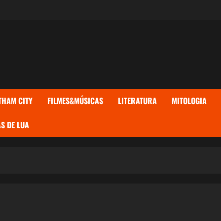
THAM CITY
FILMES&MÚSICAS
LITERATURA
MITOLOGIA
S DE LUA