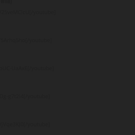
 Wild)
W25veMClcU[/youtube]
75Arhq5ho[/youtube]
bUC-UaAxE[/youtube]
g-g7t2l4[/youtube]
jVqe3KJ0[/youtube]