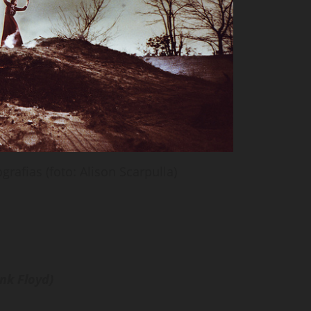
rafias (foto: Alison Scarpulla)
ink Floyd)