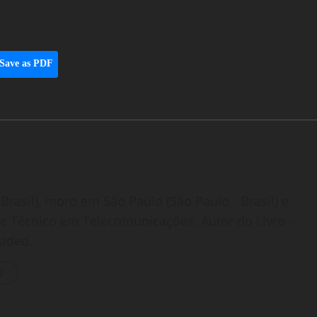
Save as PDF
Brasil), moro em São Paulo (São Paulo - Brasil) e
o e Técnico em Telecomunicações. Autor do Livro -
oaded.
s