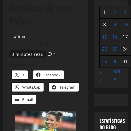
Heroínas de seus
1
2
3
Países.
8
9
10
admin
15
16
17
9 de agosto de 2016
22
23
24
3 minutes read
1
29
30
31
Compartilhe isso:
«
set
X
Facebook
jul
»
WhatsApp
Telegram
E-mail
ESTATÍSTICAS
DO BLOG