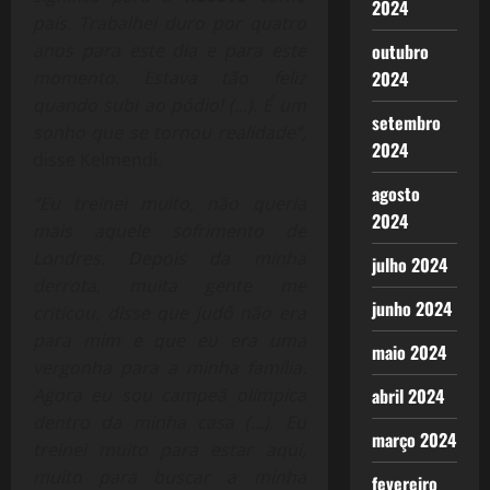
2024
país. Trabalhei duro por quatro
anos para este dia e para este
outubro
momento. Estava tão feliz
2024
quando subi ao pódio! (…). É um
setembro
sonho que se tornou realidade”,
2024
disse Kelmendi.
agosto
“Eu treinei muito, não queria
2024
mais aquele sofrimento de
Londres. Depois da minha
julho 2024
derrota, muita gente me
junho 2024
criticou, disse que judô não era
para mim e que eu era uma
maio 2024
vergonha para a minha família.
Agora eu sou campeã olímpica
abril 2024
dentro da minha casa (…). Eu
março 2024
treinei muito para estar aqui,
muito para buscar a minha
fevereiro