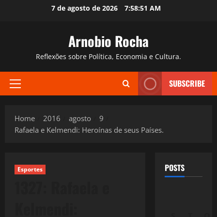
Skip
7 de agosto de 2026
7:58:52 AM
to
content
Arnobio Rocha
Reflexões sobre Política, Economia e Cultura.
SUBSCRIBE
Primary
Menu
Home
2016
agosto
9
Rafaela e Kelmendi: Heroínas de seus Países.
POSTS
Esportes
1327: Rafaela e
Kelmendi:
S
T
Q