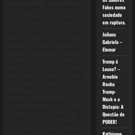
Despedaçado – Ismail Kadare)
Fakes numa
sociedade
Em 2002, Walter Sales trouxe ao
em ruptura.
cinema a obra, Abril
despedaçado, do escritor
Juliana
em
albanês, Ismail Kadare, na
Gabriela –
magistral adaptação feita pelo
Elomar
cineasta e roteirista
Trump é
cearense,
Karim Aïnouz.
Louco? –
Ele trouxe para o sertão
Arnobio
nordestino, a incrível história
Rocha
em
das lutas de sangue, honra e
Trump-
vingança, no árido e violento
Musk e a
destino de famílias que vão se
Distopia: A
impondo pela força, num código
Questão do
brutal de vida e morte, que
PODER!
remota aos tempos homéricos
do balcãs, mas tão presente no
Kathianne