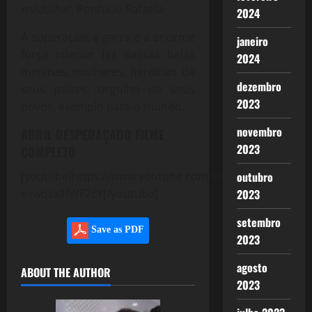
medalha”.
Pontuou Rafaela
2024
A superação, a garra e a enorme
janeiro
força interior fez dessas belas
2024
meninas, mulheres, heroínas de
dezembro
seus países, orgulho de seus
2023
povos, exemplo para o mundo.
novembro
ABRIL DESPEDAÇADO FILME
2023
COMPLETO
[youtube]https://www.youtube.com/watch?
outubro
v=wqzx1fWF2cY[/youtube]
2023
setembro
Save as PDF
2023
agosto
ABOUT THE AUTHOR
2023