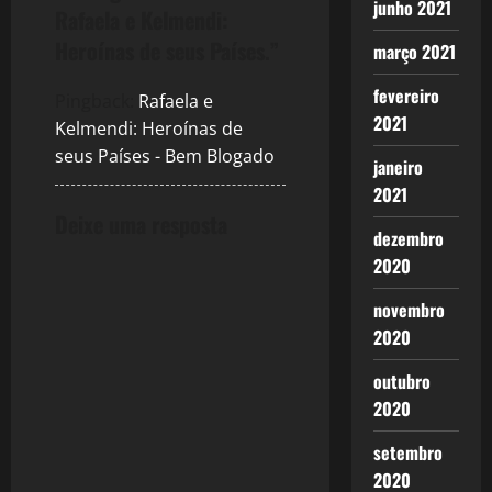
n
junho 2021
Rafaela e Kelmendi:
a
Heroínas de seus Países.
”
março 2021
v
fevereiro
Pingback:
Rafaela e
2021
Kelmendi: Heroínas de
i
seus Países - Bem Blogado
janeiro
g
2021
Deixe uma resposta
a
dezembro
2020
t
novembro
i
2020
o
outubro
n
2020
setembro
2020