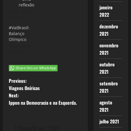
reflexão
janeiro
22 de agosto
2022
de 2016
dezembro
#VaiBrasil:
2021
Balanço
Olímpico
novembro
13 de agosto
de 2012
2021
outubro
Share this on WhatsApp
2021
P
Previous:
setembro
Viagens Oníricas
2021
o
Next:
agosto
Ippon na Democracia e na Esquerda.
s
2021
t
julho 2021
1 thought on “
1327: