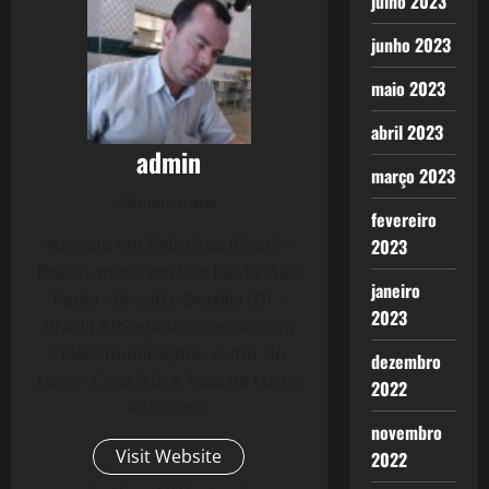
julho 2023
junho 2023
maio 2023
abril 2023
admin
março 2023
Administrator
fevereiro
Nascido em Bela Cruz (Ceará -
2023
Brasil), moro em São Paulo (São
janeiro
Paulo - Brasil) e Brasília (DF -
2023
Brasil) Advogado e Técnico em
Telecomunicações. Autor do
dezembro
Livro - Crise 2.0: A Taxa de Lucro
2022
Reloaded.
novembro
Visit Website
2022