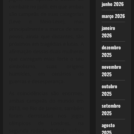
junho 2026
combate no judô, em que ambas
são campeãs de suas categorias
março 2026
(Leve e Meio-Leve), mas
janeiro
principalmente a marca de seus
2026
povos, ainda que distantes, tão
próximos em tragédias e lutas. A
dezembro
afirmação dessas duas mulheres
2025
que carregam mais forte o seu
simbolismo, suas origens
novembro
humildes, em cenários de
2025
guerras e desesperança.
outubro
As coincidências são enormes,
2025
ambas campeãs do mundo em
setembro
2013, no Rio de Janeiro, também
2025
foram derrotadas nos jogos
olímpicos de Londres, na
agosto
segunda rodada. Rafaela sofreu
2025