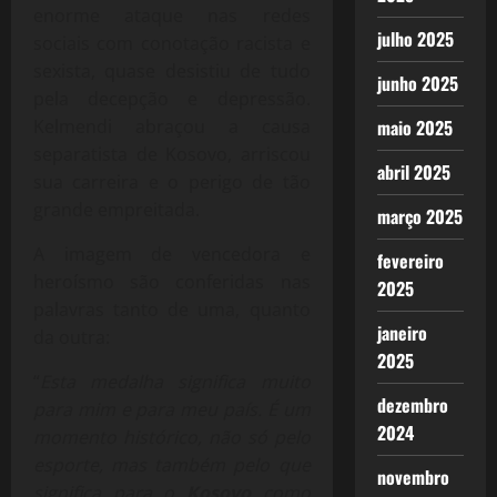
enorme ataque nas redes
julho 2025
sociais com conotação racista e
sexista, quase desistiu de tudo
junho 2025
pela decepção e depressão.
Kelmendi abraçou a causa
maio 2025
separatista de Kosovo, arriscou
abril 2025
sua carreira e o perigo de tão
grande empreitada.
março 2025
A imagem de vencedora e
fevereiro
heroísmo são conferidas nas
2025
palavras tanto de uma, quanto
janeiro
da outra:
2025
“
Esta medalha significa muito
dezembro
para mim e para meu país. É um
2024
momento histórico, não só pelo
esporte, mas também pelo que
novembro
significa para o
Kosovo
como