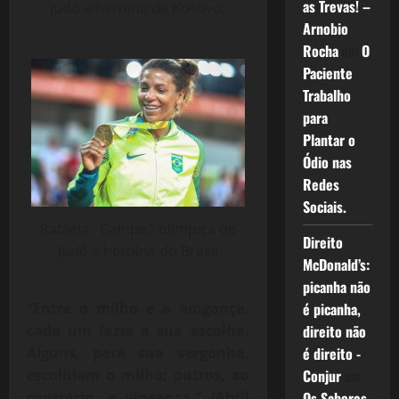
as Trevas! –
judô e heroína de Kosovo.
Arnobio
Rocha
em
O
Paciente
Trabalho
para
Plantar o
Ódio nas
Redes
Sociais.
Rafaela , Campeã olímpica de
Direito
Judô e heroína do Brasil
McDonald’s:
picanha não
“Entre o milho e a vingança,
é picanha,
cada um fazia a sua escolha.
direito não
Alguns, para sua vergonha,
é direito -
escolhiam o milho; outros, ao
Conjur
em
contrário, a vingança.” (Abril
Os Sabores