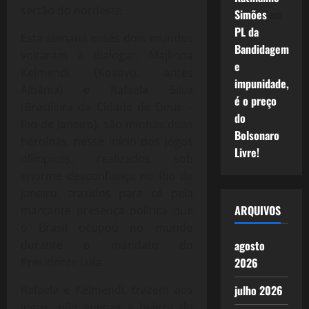
sertão do nordeste.
Simões
em
PL da
Esta semana esses dois mundos
Bandidagem
voltaram a dialogar. Majlinda
e
Kelmendi (Kosovo, antes
impunidade,
Albânia) e Rafaela Silva
é o preço
(Brasileira da Cidade de Deus –
do
Rio de Janeiro), são minhas duas
Bolsonaro
heroínas, nesse início dos jogos
Livre!
olímpicos, realizados sob
enorme desconfiança no Rio de
Janeiro, trazidos para cá pela
ARQUIVOS
marcante presença política que
o Brasil ocupou no mundo
durante o mandato do
agosto
Presidente Lula.
2026
Rafaela e Kelmendi, trazem aos
julho 2026
jogos, não apenas a beleza do