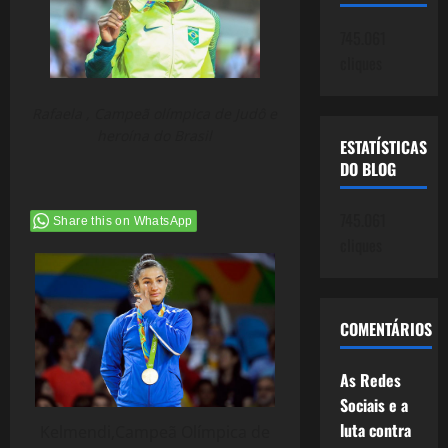
745.061
cliques
Rafaela , Campeã olímpica de Judô e
heroína do Brasil
ESTATÍSTICAS
DO BLOG
745.061
Share this on WhatsApp
cliques
COMENTÁRIOS
As Redes
Sociais e a
luta contra
Kelmendi,Campeã Olímpica de