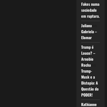
Fakes numa
sociedade
em ruptura.
Juliana
em
Gabriela –
Elomar
Trump é
Louco? –
Arnobio
Rocha
em
Trump-
Musk e a
Distopia: A
Questão do
PODER!
Kathianne