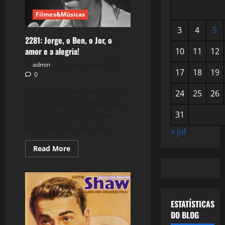
Filmes&Músicas
3
4
5
2281: Jorge, o Ben, o Jor, o
amor e a alegria!
10
11
12
admin
16 de maio de 2023
17
18
19
0
Encontrei meio por acaso,
24
25
26
no Youtube, um show, ou
31
uma gravação para um
programa ao vivo do...
« jul
Read
Read More
more
about
2281:
Jorge,
o
Ben,
o
ESTATÍSTICAS
Jor,
o
DO BLOG
amor