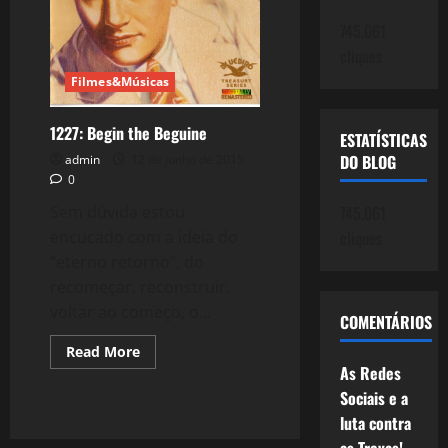
e
a
745.061
alegria!
cliques
Filmes&Músicas
1227: Begin the Beguine
ESTATÍSTICAS
DO BLOG
admin
12 de junho de 2015
0
745.061
Sem dúvida estou
cliques
encucado com a ideia do
“eterno retorno”, do
recomeçar, reconstruir,
voltar ao começo, o...
COMENTÁRIOS
Read
Read More
more
As Redes
about
1227:
Sociais e a
Begin
luta contra
the
Beguine