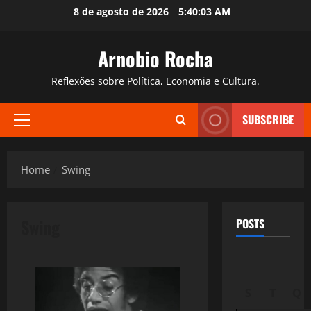
Skip
8 de agosto de 2026
5:40:04 AM
to
content
Arnobio Rocha
Reflexões sobre Política, Economia e Cultura.
SUBSCRIBE
Primary
Menu
Home
Swing
Swing
POSTS
S
T
Q