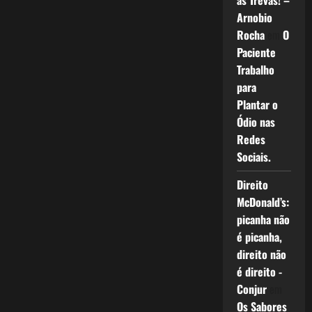
as Trevas! –
Arnobio
Rocha
em
O
Paciente
Trabalho
para
Plantar o
Ódio nas
Redes
Sociais.
Direito
McDonald’s:
picanha não
é picanha,
direito não
é direito -
Conjur
em
Os Sabores