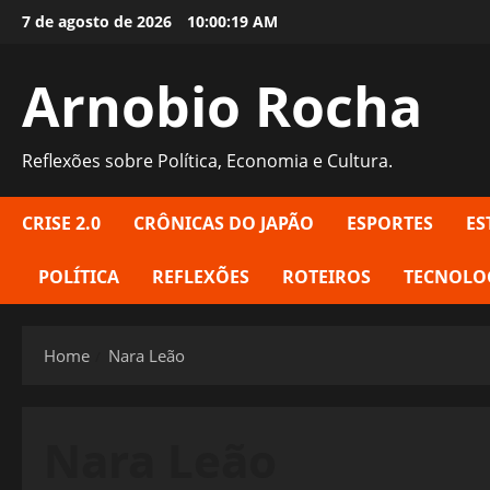
Skip
7 de agosto de 2026
10:00:20 AM
to
content
Arnobio Rocha
Reflexões sobre Política, Economia e Cultura.
CRISE 2.0
CRÔNICAS DO JAPÃO
ESPORTES
ES
POLÍTICA
REFLEXÕES
ROTEIROS
TECNOLO
Home
Nara Leão
Nara Leão