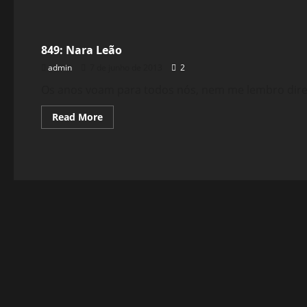
Filmes&Músicas
849: Nara Leão
admin
7 de junho de 2013
2
Os anos voam para todos nós, nem me lembro direit
Read
Read More
more
about
849:
Nara
Leão