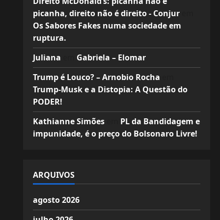
Direito McDonald’s: picanha não é
picanha, direito não é direito - Conjur
em
Os Sabores Fakes numa sociedade em
ruptura.
Juliana
em
Gabriela – Elomar
Trump é Louco? – Arnobio Rocha
em
Trump-Musk e a Distopia: A Questão do
PODER!
Kathianne Simões
em
PL da Bandidagem e
impunidade, é o preço do Bolsonaro Livre!
ARQUIVOS
agosto 2026
julho 2026