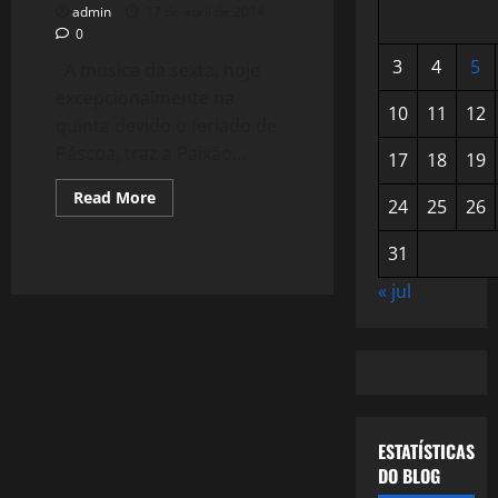
admin
17 de abril de 2014
0
3
4
5
A música da sexta, hoje
excepcionalmente na
10
11
12
quinta devido o feriado de
Páscoa, traz a Paixão...
17
18
19
Read
Read More
24
25
26
more
about
Paixão
31
de
Cristo
–
« jul
Segundo
a
Música.
ESTATÍSTICAS
DO BLOG