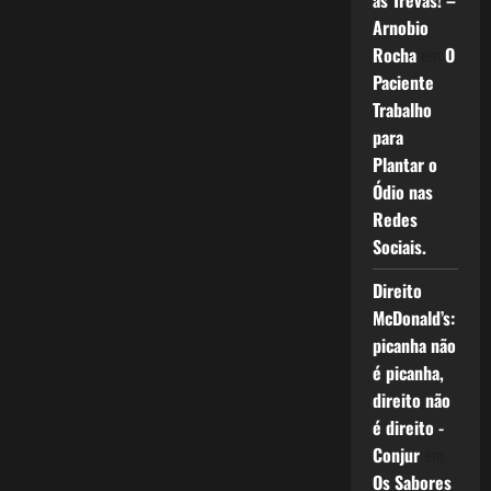
as Trevas! –
Arnobio
Rocha
em
O
Paciente
Trabalho
para
Plantar o
Ódio nas
Redes
Sociais.
Direito
McDonald’s:
picanha não
é picanha,
direito não
é direito -
Conjur
em
Os Sabores