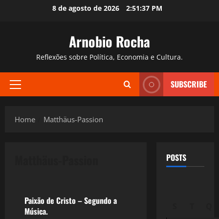
Skip
8 de agosto de 2026
2:51:38 PM
to
content
Arnobio Rocha
Reflexões sobre Política, Economia e Cultura.
SUBSCRIBE
Primary
Menu
Home
Matthäus-Passion
Matthäus-Passion
POSTS
Filmes&Músicas
Paixão de Cristo – Segundo a
S
T
Q
Música.