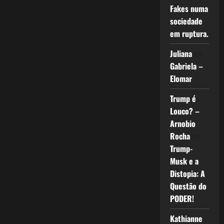
Fakes numa
sociedade
em ruptura.
Juliana
em
Gabriela –
Elomar
Trump é
Louco? –
Arnobio
Rocha
em
Trump-
Musk e a
Distopia: A
Questão do
PODER!
Kathianne