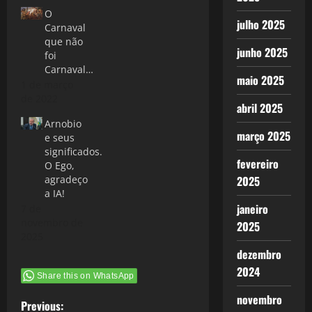
O
julho 2025
Carnaval
que não
junho 2025
foi
Carnaval…
maio 2025
1 de março
de 2022
abril 2025
Arnobio
março 2025
e seus
significados.
fevereiro
O Ego,
agradeço
2025
a IA!
janeiro
7 de
novembro de
2025
2025
dezembro
2024
Share this on WhatsApp
novembro
P
Previous: