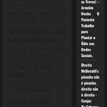
as Trevas! –
apreciar.
Arnobio
Rocha
em
O
Ótimo feriado e bom fim de
Paciente
semana a todos.
Trabalho
Bach: Erbarme dich, mein
para
Plantar o
Gott (Matthäuspassion)
Ódio nas
[youtube]https://www.youtube.com/watch?
Redes
v=BBeXF_lnj_M[/youtube]
Sociais.
J.S. Bach – St. John
Direito
McDonald’s:
Passion
picanha não
é picanha,
[youtube]https://www.youtube.com/watch?
direito não
v=-d9FLEIQfME[/youtube]
é direito -
J.S.Bach: Matthäus-
Conjur
em
Os Sabores