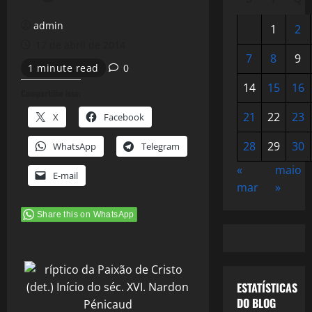
admin
1
2
17 de abril de 2014
7
8
9
1 minute read
0
14
15
16
Compartilhe isso:
21
22
23
X
Facebook
28
29
30
WhatsApp
Telegram
«
maio
E-mail
mar
»
Share this on WhatsApp
ESTATÍSTICAS
DO BLOG