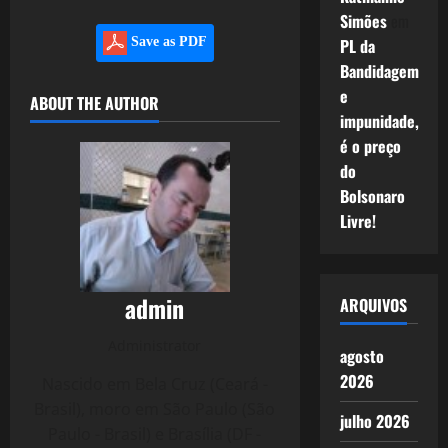
Simões
em
PL da
Save as PDF
Bandidagem
e
ABOUT THE AUTHOR
impunidade,
é o preço
do
Bolsonaro
Livre!
admin
ARQUIVOS
Administrator
agosto
2026
Nascido em Bela Cruz (Ceará -
Brasil), moro em São Paulo (São
julho 2026
Paulo - Brasil) e Brasília (DF -