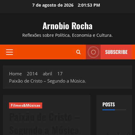
Skip
7 de agosto de 2026
2:01:54 PM
to
content
Arnobio Rocha
Reflexões sobre Política, Economia e Cultura.
SUBSCRIBE
Primary
Menu
Home
2014
abril
17
Paixão de Cristo – Segundo a Música.
POSTS
Filmes&Músicas
Paixão de Cristo –
Segundo a Música.
S
T
Q