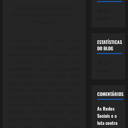
Tríptico da Paixão de Cristo
745.061
(det.) Início do séc. XVI. Nardon
cliques
Pénicaud
A música da sexta, hoje
ESTATÍSTICAS
excepcionalmente na quinta
DO BLOG
devido o feriado de Páscoa, traz
a Paixão de Cristo, aqui
745.061
ouviremos a criação de grandes
cliques
compositores, que serve para
uma reflexão, de cristão ou não
cristãos, ao escutar a beleza e a
COMENTÁRIOS
sensibilidade de cada obra,
sobre um tema tão pesado. Os
As Redes
mestres nos legaram obras
Sociais e a
grandiosas, inspiradoras, que
luta contra
nós agora vamos juntos