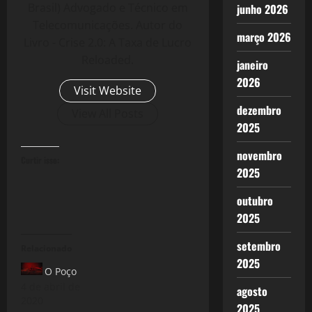
Brasil) Advogado e Técnico em
junho 2026
Telecomunicações. Autor do
março 2026
Livro - Crise 2.0: A Taxa de Lucro
Reloaded.
janeiro
2026
Visit Website
dezembro
View All Posts
2025
novembro
Curtir isso:
2025
outubro
2025
setembro
Relacionado
2025
O Poço
4 de abril de
agosto
2020
2025