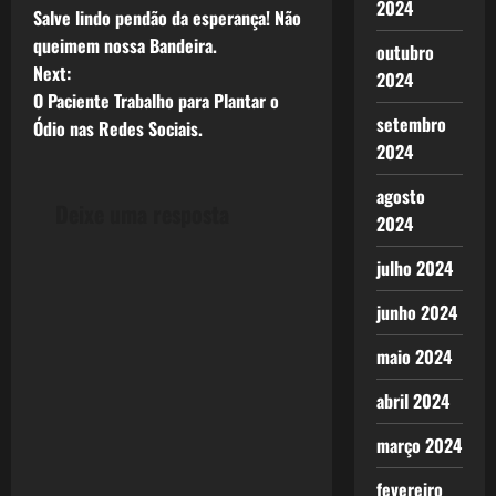
2024
Salve lindo pendão da esperança! Não
o
queimem nossa Bandeira.
outubro
Next:
s
2024
O Paciente Trabalho para Plantar o
setembro
t
Ódio nas Redes Sociais.
2024
n
agosto
Deixe uma resposta
a
2024
v
julho 2024
i
junho 2024
maio 2024
g
abril 2024
a
março 2024
t
fevereiro