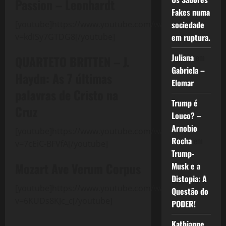
Passion – Leonhardt
Fakes numa
[youtube]https://www.youtube.com/watch?
sociedade
v=kdISy7GTDG8[/youtube]
em ruptura.
Juliana
em
QUARTETO BRITTEN – J.
Gabriela –
Haydn: As 7 últimas
Elomar
palavras de Cristo na
Trump é
Cruz
Louco? –
Arnobio
[youtube]https://www.youtube.com/watch?
Rocha
em
v=7cEiC-BFVfA[/youtube]
Trump-
Mozart Ave Verum Corpus
Musk e a
Distopia: A
[youtube]https://www.youtube.com/watch?
Questão do
v=6KUDs8KJc_c[/youtube]
PODER!
Kathianne