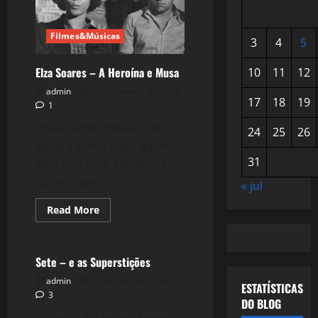
Filmes&Músicas
3
4
5
Elza Soares – A Heroína e Musa
10
11
12
admin
21 de janeiro de 2022
17
18
19
1
“mais tarde, todavia, ele
24
25
26
deverá sofrer tudo quanto
31
AÎSA fiou para ele, desde o
dia em que...
« jul
Read
Read More
more
Mitologia
about
Elza
Soares
–
Sete – e as Superstições
A
Heroína
admin
17 de abril de 2013
ESTATÍSTICAS
e
3
Musa
DO BLOG
Outro dia estava lendo