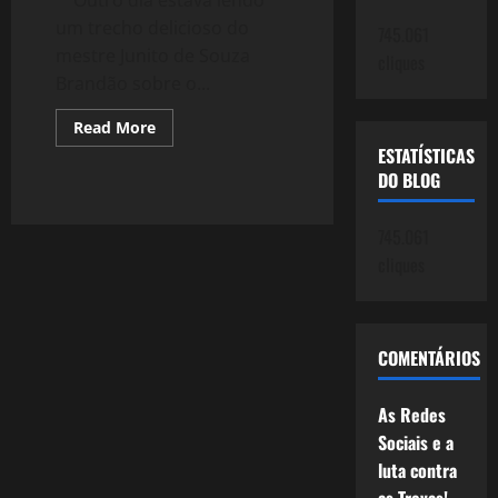
um trecho delicioso do
745.061
mestre Junito de Souza
cliques
Brandão sobre o...
Read
Read More
more
ESTATÍSTICAS
about
Sete
DO BLOG
–
e
as
745.061
Superstições
cliques
COMENTÁRIOS
As Redes
Sociais e a
luta contra