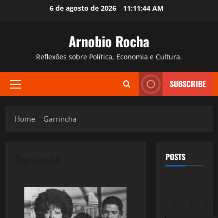
Skip
6 de agosto de 2026
11:11:45 AM
to
content
Arnobio Rocha
Reflexões sobre Política, Economia e Cultura.
SUBSCRIBE
Primary
Menu
Home
Garrincha
Garrincha
POSTS
S
T
Q