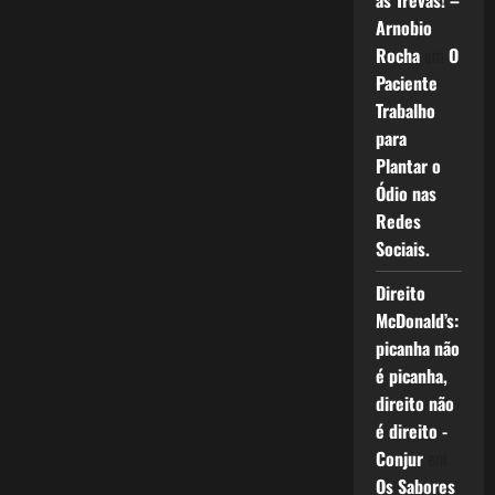
as Trevas! –
Arnobio
Rocha
em
O
Paciente
Trabalho
para
Plantar o
Ódio nas
Redes
Sociais.
Direito
McDonald’s:
picanha não
é picanha,
direito não
é direito -
Conjur
em
Os Sabores